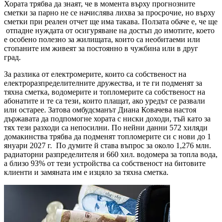
Хората трябва да знаят, че в момента върху прогнозните
сметки за парно не се начислява лихва за просрочие, но върху
сметки при реален отчет ще има такава. Ползата обаче е, че ще
отпадне нуждата от осигуряване на достъп до имотите, което
е особено полезно за жилищата, които са необитаеми или
стопаните им живеят за постоянно в чужбина или в друг
град.
За разлика от електромерите, които са собственост на
електроразпределителните дружества, и те ги подменят за
тяхна сметка, водомерите и топломерите са собственост на
абонатите и те са тези, които плащат, ако уредът се развали
или остарее. Затова омбудсманът Диана Ковачева настоя
държавата да подпомогне хората с ниски доходи, тъй като за
тях тези разходи са непосилни. По нейни данни 572 хиляди
домакинства трябва да подменят топломерите си с нови до 1
януари 2027 г. По думите й става въпрос за около 1,276 млн.
радиаторни разпределителя и 660 хил. водомера за топла вода,
а близо 93% от тези устройства са собственост на битовите
клиенти и замяната им е изцяло за тяхна сметка.