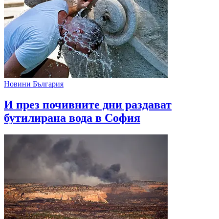
Новини България
И през почивните дни раздават
бутилирана вода в София