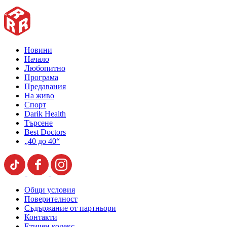
Новини
Начало
Любопитно
Програма
Предавания
На живо
Спорт
Darik Health
Търсене
Best Doctors
„40 до 40“
Общи условия
Поверителност
Съдържание от партньори
Контакти
Етичен кодекс