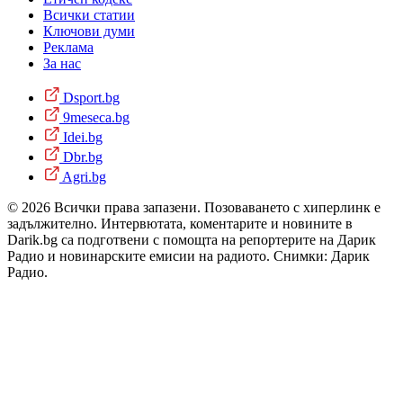
Всички статии
Ключови думи
Реклама
За нас
Dsport.bg
9meseca.bg
Idei.bg
Dbr.bg
Agri.bg
© 2026 Всички права запазени. Позоваването с хиперлинк е
задължително. Интервютата, коментарите и новините в
Darik.bg са подготвени с помощта на репортерите на Дарик
Радио и новинарските емисии на радиото. Снимки: Дарик
Радио.