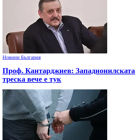
Новини България
Проф. Кантарджиев: Западнонилската
треска вече е тук