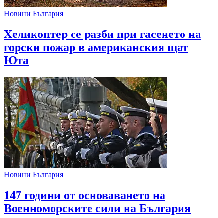
Новини България
Хеликоптер се разби при гасенето на
горски пожар в американския щат
Юта
Новини България
147 години от основаването на
Военноморските сили на България