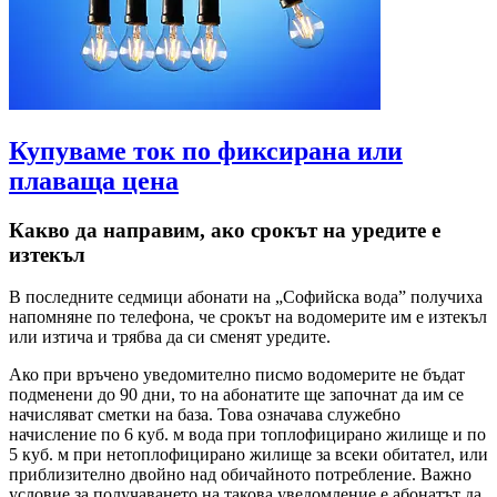
Купуваме ток по фиксирана или
плаваща цена
Какво да направим, ако срокът на уредите е
изтекъл
В последните седмици абонати на „Софийска вода” получиха
напомняне по телефона, че срокът на водомерите им е изтекъл
или изтича и трябва да си сменят уредите.
Ако при връчено уведомително писмо водомерите не бъдат
подменени до 90 дни, то на абонатите ще започнат да им се
начисляват сметки на база. Това означава служебно
начисление по 6 куб. м вода при топлофицирано жилище и по
5 куб. м при нетоплофицирано жилище за всеки обитател, или
приблизително двойно над обичайното потребление. Важно
условие за получаването на такова уведомление е абонатът да