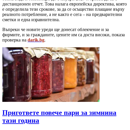
дистанционен отчет. Това налага европейска директива, която
е определила тези срокове, за да се осъществи плащане върху
реалното потребление, а не както е сега – на предварителни
сметки и една изравнителна.
Въпреки че новите уреди ще донесат облекчение и за
фирмите, и за гражданите, цените им са доста високи, показа
проверка на
darik.bg
.
Пригответе повече пари за зимнина
тази година