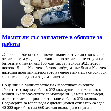
Мамят ли със заплатите в обявите за
работа
„Според някои оценки, преминаването от уреди с визуално
отчитане към уреди с дистанционно отчитане ще струва на
битовите клиенти над 100 млн. лв. за периода 2021-2026 г.“ ,
посочва Диана Ковачева. Затова омбудсманът Диана Ковачева
настоява пред министерството на енергетиката да се осигури
финансова подкрепа за домакинствата.
По данни на Министерство на енергетиката битовите
абонатите с парно са близо 572 хил. души, или 93 на сто от
всички. В апартаментите са монтирани 1,3 млн. топломери,
от които с дистанционно отчитане са близо 575 хиляди.
Водомерите за топла вода с дистанционен отчет пък са едва
40 000 при общо над 660 хиляди водомера в страната.