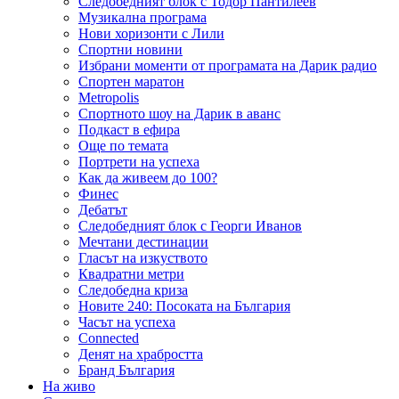
Следобедният блок с Тодор Пантилеев
Музикална програма
Нови хоризонти с Лили
Спортни новини
Избрани моменти от програмата на Дарик радио
Спортен маратон
Metropolis
Спортното шоу на Дарик в аванс
Подкаст в ефира
Още по темата
Портрети на успеха
Как да живеем до 100?
Финес
Дебатът
Следобедният блок с Георги Иванов
Мечтани дестинации
Гласът на изкуството
Квадратни метри
Следобедна криза
Новите 240: Посоката на България
Часът на успеха
Connected
Денят на храбростта
Бранд България
На живо