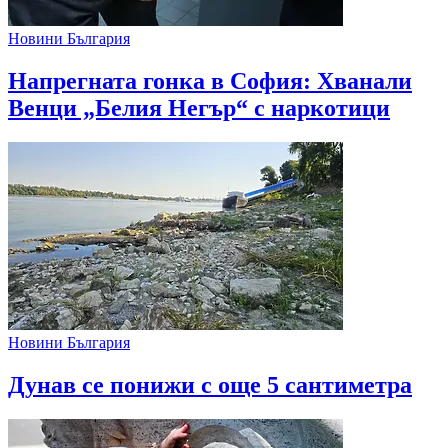
Новини България
Напрегната гонка в София: Хванали
Венци „Белия Негър“ с наркотици
Новини България
Дунав се понижи с още 5 сантиметра