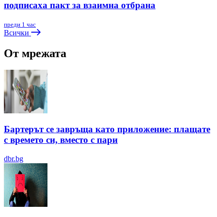
подписаха пакт за взаимна отбрана
преди 1 час
Всички
От мрежата
Бартерът се завръща като приложение: плащате
с времето си, вместо с пари
dbr.bg