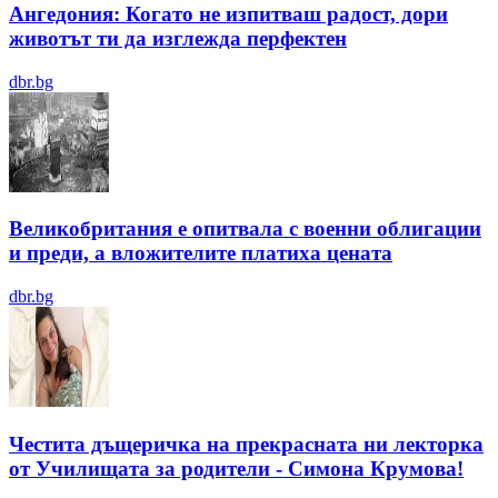
Ангедония: Когато не изпитваш радост, дори
животът ти да изглежда перфектен
dbr.bg
Великобритания е опитвала с военни облигации
и преди, а вложителите платиха цената
dbr.bg
Честита дъщеричка на прекрасната ни лекторка
от Училищата за родители - Симона Крумова!