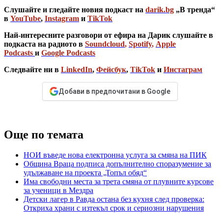
Слушайте и гледайте новия подкаст на
darik.bg
„В тренда“
в
YouTube
,
Instagram
и
TikTok
Най-интересните разговори от ефира на Дарик слушайте в
подкаста на радиото в
Soundcloud
,
Spotify
,
Apple
Podcasts
и
Google Podcasts
Следвайте ни в
LinkedIn
,
Фейсбук
,
TikTok
и
Инстаграм
Добави в предпочитани в Google
Още по темата
НОИ въведе нова електронна услуга за смяна на ПИК
Община Враца подписа допълнително споразумение за
удължаване на проекта „Топъл обяд“
Има свободни места за трета смяна от плувните курсове
за ученици в Мездра
Детски лагер в Равда остана без кухня след проверка:
Откриха храни с изтекъл срок и сериозни нарушения