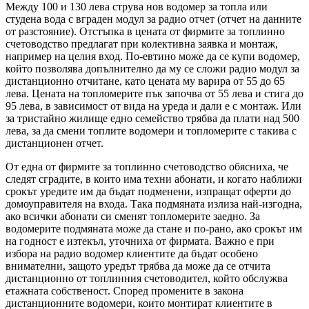
Между 100 и 130 лева струва нов водомер за топла или
студена вода с вграден модул за радио отчет (отчет на данните
от разстояние). Отстъпка в цената от фирмите за топлинно
счетоводство предлагат при колективна заявка и монтаж,
например на целия вход. По-евтино може да се купи водомер,
който позволява допълнително да му се сложи радио модул за
дистанционно отчитане, като цената му варира от 55 до 65
лева. Цената на топломерите пък започва от 55 лева и стига до
95 лева, в зависимост от вида на уреда и дали е с монтаж. Или
за тристайно жилище едно семейство трябва да плати над 500
лева, за да смени топлите водомери и топломерите с такива с
дистанционен отчет.
От една от фирмите за топлинно счетоводство обясниха, че
следят сградите, в които има техни абонати, и когато наближи
срокът уредите им да бъдат подменени, изпращат оферти до
домоуправителя на входа. Така подмяната излиза най-изгодна,
ако всички абонати си сменят топломерите заедно. За
водомерите подмяната може да стане и по-рано, ако срокът им
на годност е изтекъл, уточниха от фирмата. Важно е при
избора на радио водомер клиентите да бъдат особено
внимателни, защото уредът трябва да може да се отчита
дистанционно от топлинния счетоводител, който обслужва
етажната собственост. Според промените в закона
дистанционните водомери, които монтират клиентите в