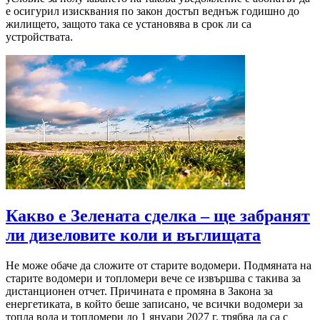
е осигурил изисквания по закон достъп веднъж годишно до
жилището, защото така се установява в срок ли са
устройствата.
Какво е Зелената сделка – ще забранят
ли дизеловите коли и въглищата
Не може обаче да сложите от старите водомери. Подмяната на
старите водомери и топломери вече се извършва с такива за
дистанционен отчет. Причината е промяна в Закона за
енергетиката, в който беше записано, че всички водомери за
топла вода и топломери до 1 януари 2027 г. трябва да са с