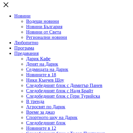
Новини
Водещи новини
Новини България
Новини от Света
Регионални новини
Любопитно
Програма
Предавания
Дарик Кафе
Денят на Дарик
Седмицата на Дарик
Новините в 18
Ники Кънчев Шоу
Следобедният блок с Димитър Панев
Следобедният блок с Надя Брайт
Следобедният блок с Гери Турийска
В тренда
Агросвят по Дарик
Време за джаз
Спортното шоу на Дарик
Следобедният блок
Новините в 12