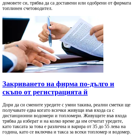
домовете си, трябва да са доставени или одобрени от фирмата
топлинен счетоводител.
Закриването на фирма по-дълго и
скъпо от регистрацията й
Дори да си смените уредите с умни такива, реални сметки ще
получавате едва когато всички живущи във входа са с
дистанционни водомери и топломери. Живущите във входа
трябва да изберат и на колко време да им отчитат уредите,
като таксата за това е различна и варира от 35 до 55 лева на
година, като се включва и такса за всеки топломер и водомер.