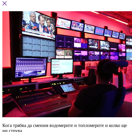
Кога трябва да сменим водомерите и топломерите и колко ще
ни струва