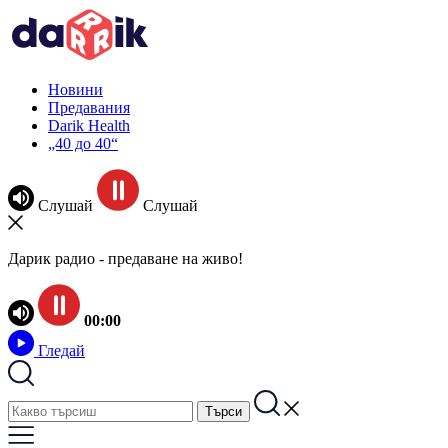
Новини
Предавания
Darik Health
„40 до 40“
Слушай
Слушай
Дарик радио - предаване на живо!
00:00
Гледай