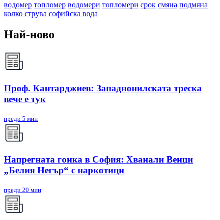
водомер
топломер
водомери
топломери
срок
смяна
подмяна
колко струва
софийска вода
Най-ново
Проф. Кантарджиев: Западнонилската треска
вече е тук
преди 5 мин
Напрегната гонка в София: Хванали Венци
„Белия Негър“ с наркотици
преди 20 мин