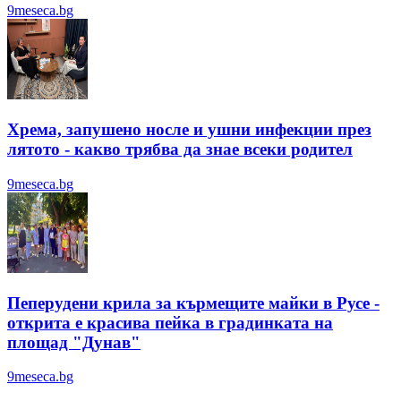
9meseca.bg
Хрема, запушено носле и ушни инфекции през
лятотo - какво трябва да знае всеки родител
9meseca.bg
Пеперудени крила за кърмещите майки в Русе -
открита е красива пейка в градинката на
площад "Дунав"
9meseca.bg