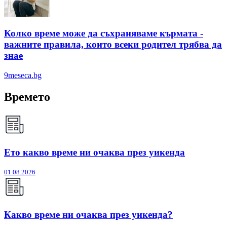
Колко време може да съхраняваме кърмата -
важните правила, които всеки родител трябва да
знае
9meseca.bg
Времето
Ето какво време ни очаква през уикенда
01.08.2026
Какво време ни очаква през уикенда?