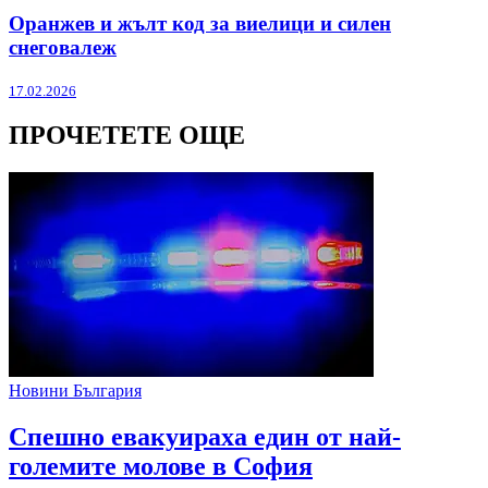
Оранжев и жълт код за виелици и силен
снеговалеж
17.02.2026
ПРОЧЕТЕТЕ ОЩЕ
Новини България
Спешно евакуираха един от най-
големите молове в София