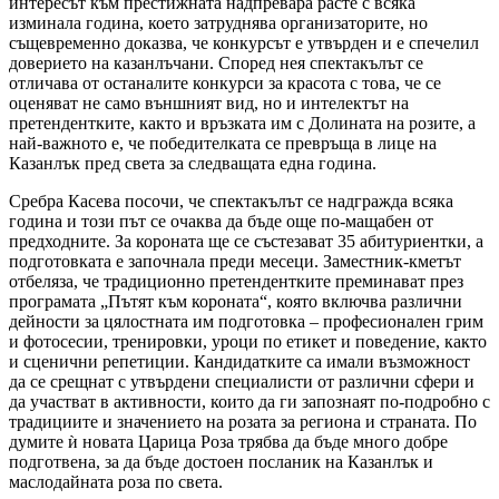
интересът към престижната надпревара расте с всяка
изминала година, което затруднява организаторите, но
същевременно доказва, че конкурсът е утвърден и е спечелил
доверието на казанлъчани. Според нея спектакълът се
отличава от останалите конкурси за красота с това, че се
оценяват не само външният вид, но и интелектът на
претендентките, както и връзката им с Долината на розите, а
най-важното е, че победителката се превръща в лице на
Казанлък пред света за следващата една година.
Сребра Касева посочи, че спектакълът се надгражда всяка
година и този път се очаква да бъде още по-мащабен от
предходните. За короната ще се състезават 35 абитуриентки, а
подготовката е започнала преди месеци. Заместник-кметът
отбеляза, че традиционно претендентките преминават през
програмата „Пътят към короната“, която включва различни
дейности за цялостната им подготовка – професионален грим
и фотосесии, тренировки, уроци по етикет и поведение, както
и сценични репетиции. Кандидатките са имали възможност
да се срещнат с утвърдени специалисти от различни сфери и
да участват в активности, които да ги запознаят по-подробно с
традициите и значението на розата за региона и страната. По
думите ѝ новата Царица Роза трябва да бъде много добре
подготвена, за да бъде достоен посланик на Казанлък и
маслодайната роза по света.