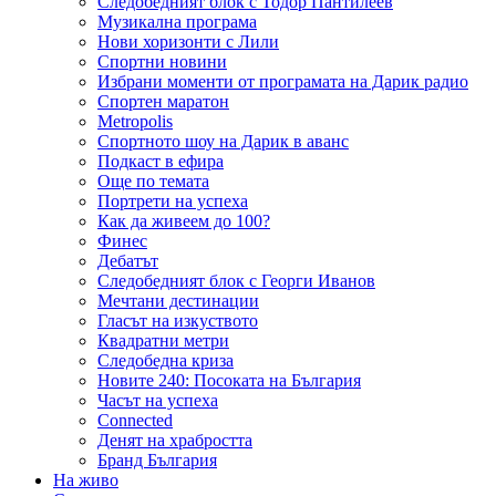
Следобедният блок с Тодор Пантилеев
Музикална програма
Нови хоризонти с Лили
Спортни новини
Избрани моменти от програмата на Дарик радио
Спортен маратон
Metropolis
Спортното шоу на Дарик в аванс
Подкаст в ефира
Още по темата
Портрети на успеха
Как да живеем до 100?
Финес
Дебатът
Следобедният блок с Георги Иванов
Мечтани дестинации
Гласът на изкуството
Квадратни метри
Следобедна криза
Новите 240: Посоката на България
Часът на успеха
Connected
Денят на храбростта
Бранд България
На живо