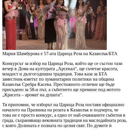
Мария Шамбурова е 57-ата Царица Роза на Казанлък/БТА
Конкурсът за избор на Царица Роза, който ще се състои тази
вечер в Дома на културата „Арсенал“, ще съчетае красота,
младост и дългогодишна традиция. Това каза за БТА
заместник-кметът по хуманитарни политики на община
Казанлък Сребра Касева. Престижното отличие ще бъде
присъдено за 58-и път, а събитието ще премине под мотото
„Красота – аромат на душата“.
Тя припомни, че изборът на Царица Роза поставя официално
началото на Празника на розата в Казанлък и подчерта, че
това не е просто конкурс, а едно от най-очакваните събития в
града, съхраняващо вековната традиция на маслодайната роза,
с която Долината е позната по целия свят. По думите ѝ