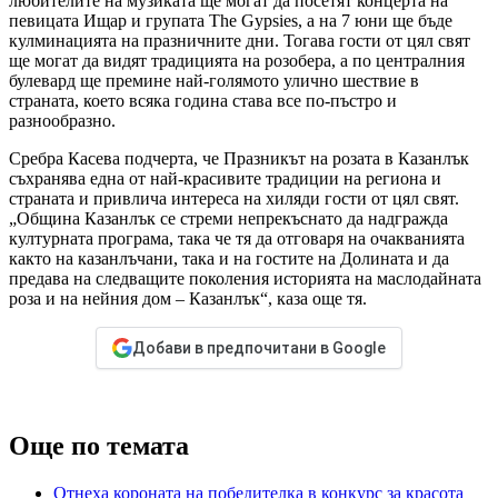
любителите на музиката ще могат да посетят концерта на
певицата Ищар и групата The Gypsies, а на 7 юни ще бъде
кулминацията на празничните дни. Тогава гости от цял свят
ще могат да видят традицията на розобера, а по централния
булевард ще премине най-голямото улично шествие в
страната, което всяка година става все по-пъстро и
разнообразно.
Сребра Касева подчерта, че Празникът на розата в Казанлък
съхранява една от най-красивите традиции на региона и
страната и привлича интереса на хиляди гости от цял свят.
„Община Казанлък се стреми непрекъснато да надгражда
културната програма, така че тя да отговаря на очакванията
както на казанлъчани, така и на гостите на Долината и да
предава на следващите поколения историята на маслодайната
роза и на нейния дом – Казанлък“, каза още тя.
Добави в предпочитани в Google
Още по темата
Отнеха короната на победителка в конкурс за красота