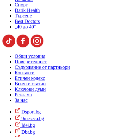
Спорт
Darik Health
Търсене
Best Doctors
„40 до 40“
Общи условия
Поверителност
Съдържание от партньори
Контакти
Етичен кодекс
Всички статии
Ключови думи
Реклама
За нас
Dsport.bg
9meseca.bg
Idei.bg
Dbr.bg