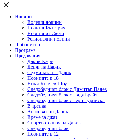
Новини
Водещи новини
Новини България
Новини от Света
Регионални новини
Любопитно
Програма
Предавания
Дарик Кафе
Денят на Дарик
Седмицата на Дарик
Новините в 18
Ники Кънчев Шоу
Следобедният блок с Димитър Панев
Следобедният блок с Надя Брайт
Следобедният блок с Гери Турийска
В тренда
Агросвят по Дарик
Време за джаз
Спортното шоу на Дарик
Следобедният блок
Новините в 12