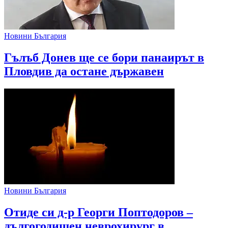
Новини България
Гълъб Донев ще се бори панаирът в
Пловдив да остане държавен
Новини България
Отиде си д-р Георги Поптодоров –
дългогодишен неврохирург в