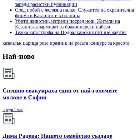
заради расистки публикации
След побой с желязна палка: Служител на охранителна
фирма в Казанлък е в болница
Убити животни, изтрели посред нощ: Жители на
Казанлък алармират за бракониерски набези
Тежка катастрофа на Подбалканския път взе жертва
казанлък
царица роза
празник на розата
конкурс за красота
Най-ново
Спешно евакуираха един от най-големите
молове в София
преди 1 час
Дима Радева: Нашето семейство създаде