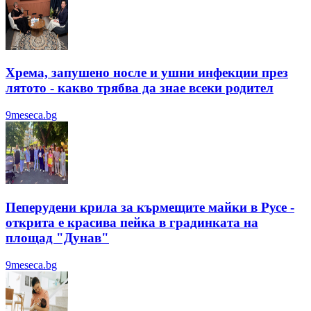
Хрема, запушено носле и ушни инфекции през
лятотo - какво трябва да знае всеки родител
9meseca.bg
Пеперудени крила за кърмещите майки в Русе -
открита е красива пейка в градинката на
площад "Дунав"
9meseca.bg