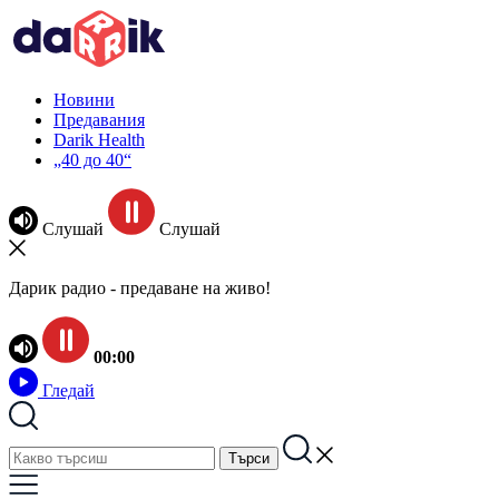
Новини
Предавания
Darik Health
„40 до 40“
Слушай
Слушай
Дарик радио - предаване на живо!
00:00
Гледай