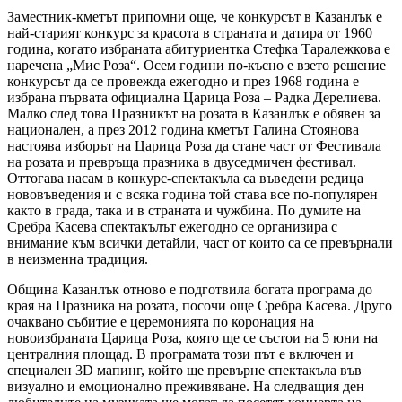
Заместник-кметът припомни още, че конкурсът в Казанлък е
най-старият конкурс за красота в страната и датира от 1960
година, когато избраната абитуриентка Стефка Таралежкова е
наречена „Мис Роза“. Осем години по-късно е взето решение
конкурсът да се провежда ежегодно и през 1968 година е
избрана първата официална Царица Роза – Радка Дерелиева.
Малко след това Празникът на розата в Казанлък е обявен за
национален, а през 2012 година кметът Галина Стоянова
настоява изборът на Царица Роза да стане част от Фестивала
на розата и превръща празника в двуседмичен фестивал.
Оттогава насам в конкурс-спектакъла са въведени редица
нововъведения и с всяка година той става все по-популярен
както в града, така и в страната и чужбина. По думите на
Сребра Касева спектакълът ежегодно се организира с
внимание към всички детайли, част от които са се превърнали
в неизменна традиция.
Община Казанлък отново е подготвила богата програма до
края на Празника на розата, посочи още Сребра Касева. Друго
очаквано събитие е церемонията по коронация на
новоизбраната Царица Роза, която ще се състои на 5 юни на
централния площад. В програмата този път е включен и
специален 3D мапинг, който ще превърне спектакъла във
визуално и емоционално преживяване. На следващия ден