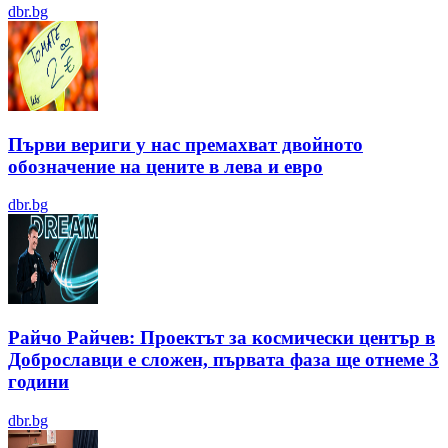
dbr.bg
Първи вериги у нас премахват двойното
обозначение на цените в лева и евро
dbr.bg
Райчо Райчев: Проектът за космически център в
Доброславци е сложен, първата фаза ще отнеме 3
години
dbr.bg