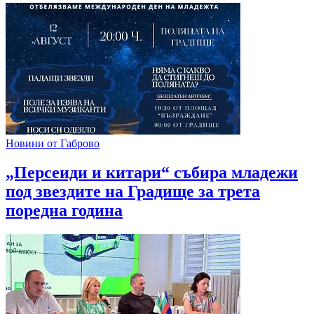
Новини от Габрово
„Персеиди и китари“ събира младежи
под звездите на Градище за трета
поредна година