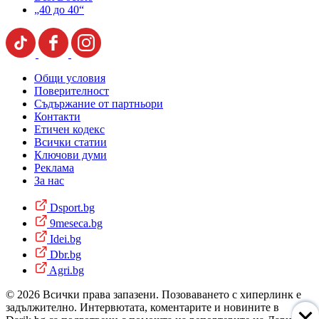
„40 до 40“
Общи условия
Поверителност
Съдържание от партньори
Контакти
Етичен кодекс
Всички статии
Ключови думи
Реклама
За нас
Dsport.bg
9meseca.bg
Idei.bg
Dbr.bg
Agri.bg
© 2026 Всички права запазени. Позоваването с хиперлинк е
задължително. Интервютата, коментарите и новините в