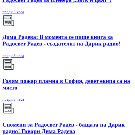
преди 3 часа
Дима Радева: В момента се пише книга за
Радосвет Радев - създателят на Дарик радио!
преди 3 часа
Голям пожар пламна в София, девет екипа са на
място
преди 3 часа
Спомени за Радосвет Радев - бащата на Дарик
радио! Говори Дима Радева