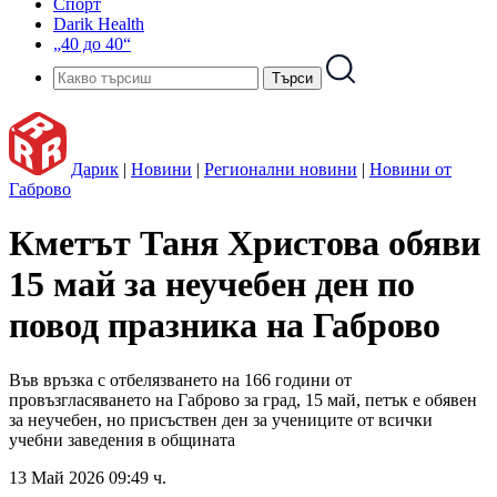
Спорт
Darik Health
„40 до 40“
Дарик
|
Новини
|
Регионални новини
|
Новини от
Габрово
Кметът Таня Христова обяви
15 май за неучебен ден по
повод празника на Габрово
Във връзка с отбелязването на 166 години от
провъзгласяването на Габрово за град, 15 май, петък е обявен
за неучебен, но присъствен ден за учениците от всички
учебни заведения в общината
13 Май 2026 09:49 ч.