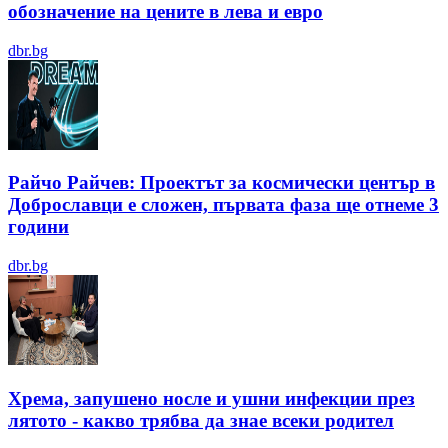
обозначение на цените в лева и евро
dbr.bg
Райчо Райчев: Проектът за космически център в
Доброславци е сложен, първата фаза ще отнеме 3
години
dbr.bg
Хрема, запушено носле и ушни инфекции през
лятотo - какво трябва да знае всеки родител