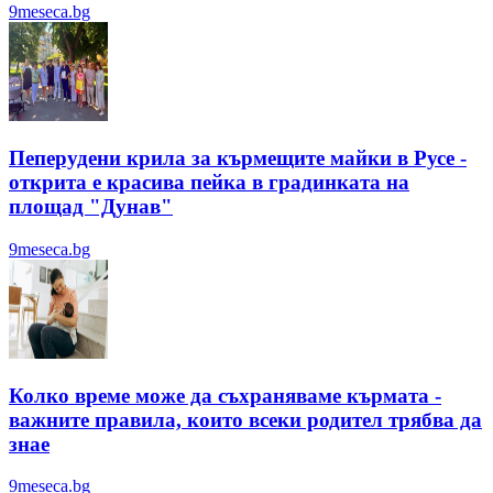
9meseca.bg
Пеперудени крила за кърмещите майки в Русе -
открита е красива пейка в градинката на
площад "Дунав"
9meseca.bg
Колко време може да съхраняваме кърмата -
важните правила, които всеки родител трябва да
знае
9meseca.bg