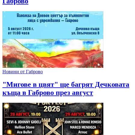
Габрово
Новини от Габрово
"Мигове в цвят" ще багрят Дечковата
къща в Габрово през август