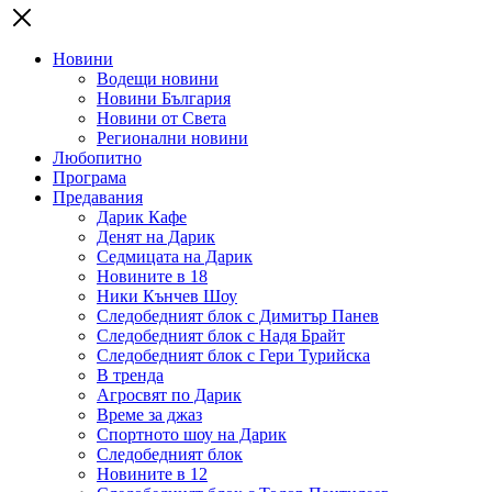
Новини
Водещи новини
Новини България
Новини от Света
Регионални новини
Любопитно
Програма
Предавания
Дарик Кафе
Денят на Дарик
Седмицата на Дарик
Новините в 18
Ники Кънчев Шоу
Следобедният блок с Димитър Панев
Следобедният блок с Надя Брайт
Следобедният блок с Гери Турийска
В тренда
Агросвят по Дарик
Време за джаз
Спортното шоу на Дарик
Следобедният блок
Новините в 12