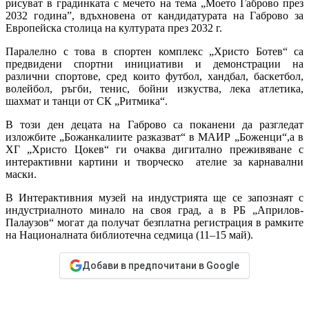
рисуват в градинката с мечето на тема „Моето Габрово през
2032 година”, вдъхновена от кандидатурата на Габрово за
Европейска столица на културата през 2032 г.
Паралелно с това в спортен комплекс „Христо Ботев“ са
предвидени спортни инициативи и демонстрации на
различни спортове, сред които футбол, хандбал, баскетбол,
волейбол, ръгби, тенис, бойни изкуства, лека атлетика,
шахмат и танци от СК „Ритмика“.
В този ден децата на Габрово са поканени да разгледат
изложбите „Божанкалиите разказват“ в МАИР „Боженци“,а в
ХГ „Христо Цокев“ ги очаква дигитално преживяване с
интерактивни картини и творческо ателие за карнавални
маски.
В Интерактивния музей на индустрията ще се запознаят с
индустриалното минало на своя град, а в РБ „Априлов-
Палаузов“ могат да получат безплатна регистрация в рамките
на Националната библиотечна седмица (11–15 май).
Добави в предпочитани в Google