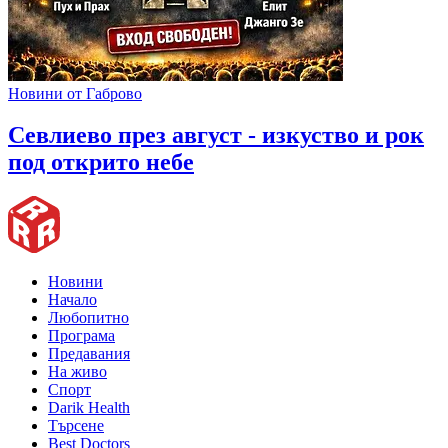
Новини от Габрово
Севлиево през август - изкуство и рок
под открито небе
Новини
Начало
Любопитно
Програма
Предавания
На живо
Спорт
Darik Health
Търсене
Best Doctors