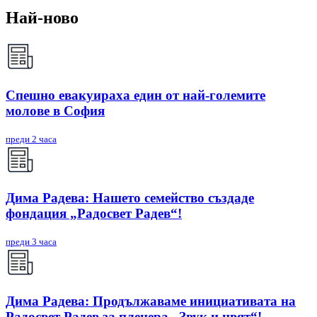
Най-ново
Спешно евакуираха един от най-големите
молове в София
преди 2 часа
Дима Радева: Нашето семейство създаде
фондация „Радосвет Радев“!
преди 3 часа
Дима Радева: Продължаваме инициативата на
Радосвет Радев за пленера „Звук и цвят“!