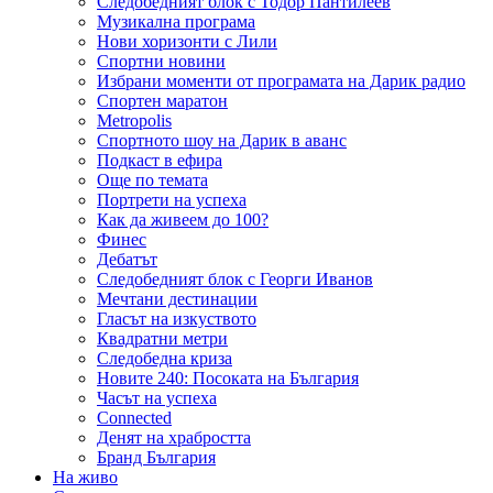
Следобедният блок с Тодор Пантилеев
Музикална програма
Нови хоризонти с Лили
Спортни новини
Избрани моменти от програмата на Дарик радио
Спортен маратон
Metropolis
Спортното шоу на Дарик в аванс
Подкаст в ефира
Още по темата
Портрети на успеха
Как да живеем до 100?
Финес
Дебатът
Следобедният блок с Георги Иванов
Мечтани дестинации
Гласът на изкуството
Квадратни метри
Следобедна криза
Новите 240: Посоката на България
Часът на успеха
Connected
Денят на храбростта
Бранд България
На живо