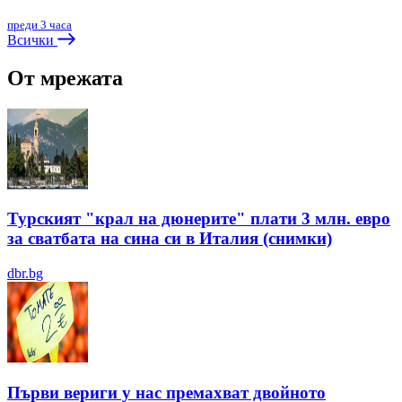
преди 3 часа
Всички
От мрежата
Турският "крал на дюнерите" плати 3 млн. евро
за сватбата на сина си в Италия (снимки)
dbr.bg
Първи вериги у нас премахват двойното