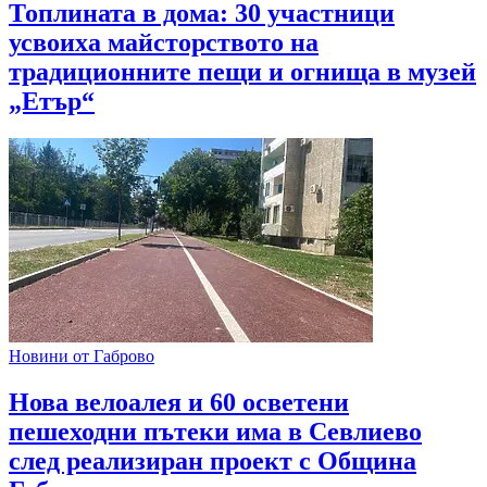
Топлината в дома: 30 участници
усвоиха майсторството на
традиционните пещи и огнища в музей
„Етър“
Новини от Габрово
Нова велоалея и 60 осветени
пешеходни пътеки има в Севлиево
след реализиран проект с Община