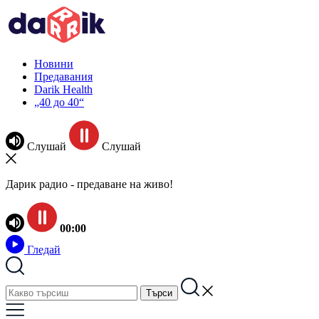
Новини
Предавания
Darik Health
„40 до 40“
Слушай
Слушай
Дарик радио - предаване на живо!
00:00
Гледай