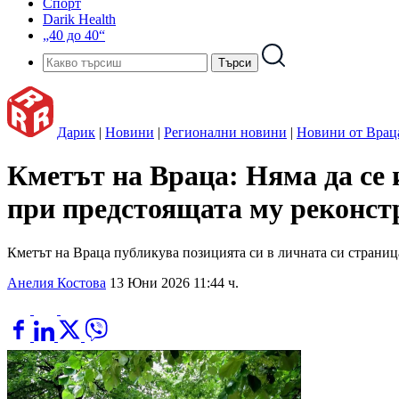
Спорт
Darik Health
„40 до 40“
Дарик
|
Новини
|
Регионални новини
|
Новини от Врац
Кметът на Враца: Няма да се 
при предстоящата му реконст
Кметът на Враца публикува позицията си в личната си страница
Анелия Костова
13 Юни 2026 11:44 ч.