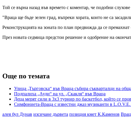
Той се върна назад във времето с коментар, че подобни слухове
"Враца ще бъде зелен град, въпреки хората, които не са засадил
Реконструкцията на зоната по план предвижда да се премахнат 
През новата седмица предстои решение и одобрение на окончат
Още по темата
Улица „Търговска“ във Враца събира съкварталци на общ
Подпалиха „Ауди“ на ул. „Скакля“ във Враца
Деца мерят сили в 3х3 турнир по баскетбол, който се п
Симфониета-Враца с известни джаз музиканти в L.O.V.E.
алея бул Дунав
изсичане дървета
позиция кмет К.Каменов
Врац