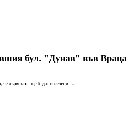
ившия бул. "Дунав" във Враца
 че дърветата ще бъдат изсечени. ...