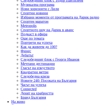
Следобедният блок с Тодор Пантилеев
Музикална програма
Нови хоризонти с Лили
Спортни новини
Избрани моменти от програмата на Дарик радио
Спортен маратон
Metropolis
Спортното шоу на Дарик в аванс
Подкаст в ефира
Още по темата
Портрети на успеха
Как да живеем до 100?
Финес
Дебатът
Следобедният блок с Георги Иванов
Мечтани дестинации
Гласът на изкуството
Квадратни метри
Следобедна криза
Новите 240: Посоката на България
Часът на успеха
Connected
Денят на храбростта
Бранд България
На живо