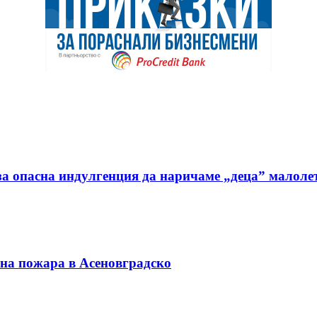
а опасна индулгенция да наричаме „деца” малоле
 на пожара в Асеновградско