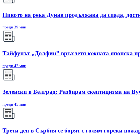
Нивото на река Дунав продължава да спада, дости
преди 39 мин
Тайфунът „Долфин” връхлетя южната японска п
преди 42 мин
Зеленски в Белград: Разбирам скептицизма на Ву
преди 45 мин
Трети ден в Сърбия се борят с голям горски пожа