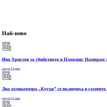
Най-ново
Иво Христов за убийството в Пловдив: Намирам з
преди 24 мин
Два хеликоптера „Кугър” се включиха в гасенето
преди 31 мин