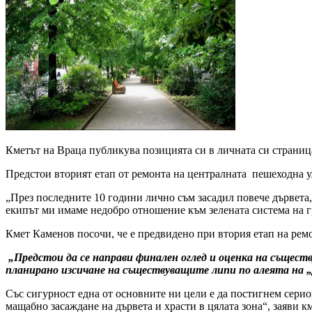
Кметът на Враца публикува позицията си в личната си страниц
Предстои вторият етап от ремонта на централната пешеходна ул
„През последните 10 години лично съм засадил повече дървета,
екипът ми имаме недобро отношение към зелената система на г
Кмет Каменов посочи, че е предвидено при втория етап на ремо
„Предстои да се направи финален оглед и оценка на същест
планирано изсичане на съществуващите липи по алеята на „
Със сигурност една от основните ни цели е да постигнем сери
мащабно засаждане на дървета и храсти в цялата зона“, заяви к