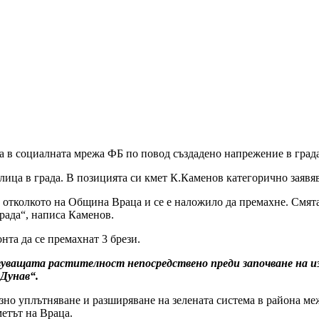
а в социалната мрежа ФБ по повод създадено напрежение в града
ица в града. В позицията си кмет К.Каменов категорично заявяв
 отколкото на Община Враца и се е наложило да премахне. Смята
рада“, написа Каменов.
нта да се премахнат 3 брези.
вуващата растителност непосредствено преди започване на из
Дунав“.
озно уплътняване и разширяване на зелената система в района м
метът на Враца.