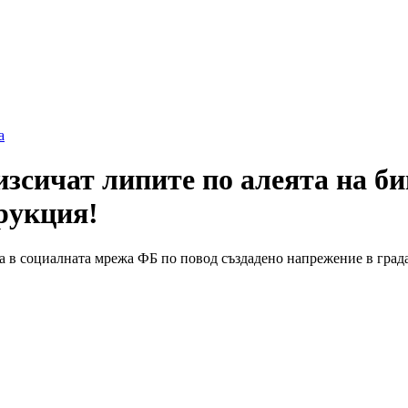
а
изсичат липите по алеята на б
рукция!
 в социалната мрежа ФБ по повод създадено напрежение в града,