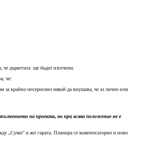
, че дърветата ще бъдат изсечени.
а, че:
м за крайно несериозно някой да внушава, че аз лично или
пълнението на проекта, но при всяко положение не е
ежду „Суми“ и жп гарата. Планира се компенсаторно и ново