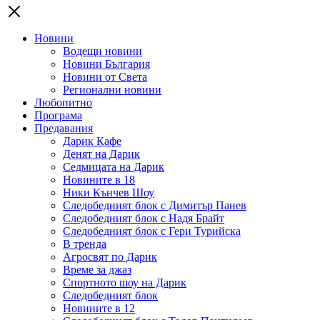
Новини
Водещи новини
Новини България
Новини от Света
Регионални новини
Любопитно
Програма
Предавания
Дарик Кафе
Денят на Дарик
Седмицата на Дарик
Новините в 18
Ники Кънчев Шоу
Следобедният блок с Димитър Панев
Следобедният блок с Надя Брайт
Следобедният блок с Гери Турийска
В тренда
Агросвят по Дарик
Време за джаз
Спортното шоу на Дарик
Следобедният блок
Новините в 12