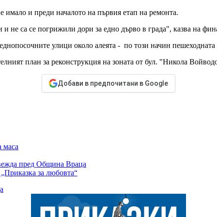
 е имало и преди началото на първия етап на ремонта.
и и не са се погрижили дори за едно дърво в града", казва на фи
еднопосочните улици около алеята - по този начин пешеходната 
елният план за реконструкция на зоната от бул. "Никола Войводо
Добави в предпочитани в Google
а маса
ровежда пред Община Враца
 „Приказка за любовта“
а