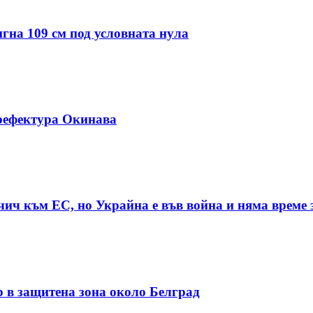
гна 109 см под условната нула
рефектура Окинава
чич към ЕС, но Украйна е във война и няма време 
р в защитена зона около Белград