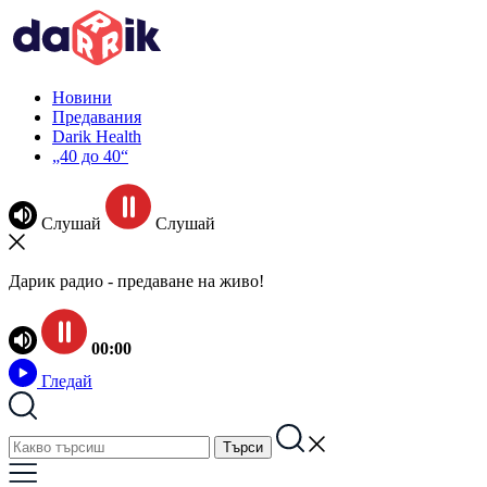
Новини
Предавания
Darik Health
„40 до 40“
Слушай
Слушай
Дарик радио - предаване на живо!
00:00
Гледай