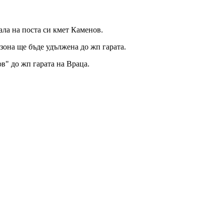
нала на поста си кмет Каменов.
зона ще бъде удължена до жп гарата.
в" до жп гарата на Враца.