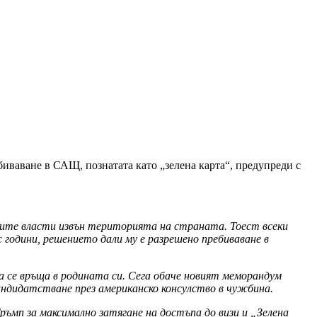
биваване в САЩ, познатата като „зелена карта“, предупреди с
ните власти извън територията на страната. Тоест всеки
 години, решението дали му е разрешено пребиваване в
а се връща в родината си. Сега обаче новият меморандум
ндидатстване през американско консулство в чужбина.
ръмп за максимално затягане на достъпа до визи и „Зелена