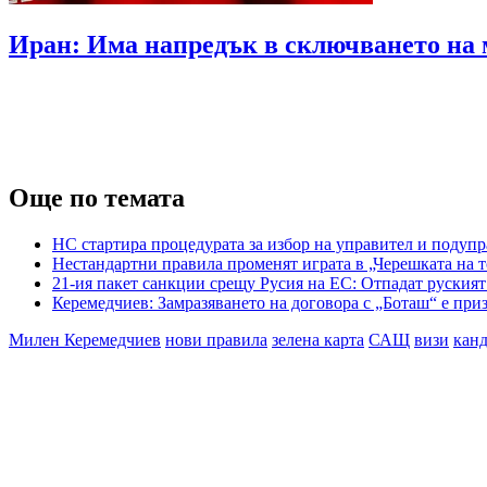
Иран: Има напредък в сключването на 
Още по темата
НС стартира процедурата за избор на управител и подупр
Нестандартни правила променят играта в „Черешката на т
21-ия пакет санкции срещу Русия на ЕС: Oтпадат руския
Керемедчиев: Замразяването на договора с „Боташ“ е приз
Милен Керемедчиев
нови правила
зелена карта
САЩ
визи
кан