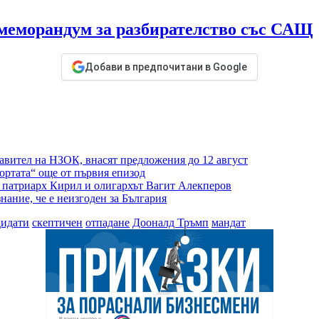
меморандум за разбирателство със САЩ
Добави в предпочитани в Google
авител на НЗОК, внасят предложения до 12 август
ортата“ още от първия епизод
т патриарх Кирил и олигархът Вагит Алекперов
нание, че е неизгоден за България
дидати
скептичен
отпадане
Дооналд Тръмп
мандат