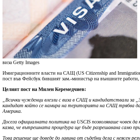
виза
Getty Images
Имиграционните власти на САЩ (US Citizenship and Immigration
пост във Фейсбук бившият зам.-министър на външните работи,
Целият пост на Милен Керемедчиев:
„Всички чужденци влезли с виза в САЩ и кандидатствали за 
кандидат който се намира на територията на САЩ трябва да нап
Америка.
Досега официалната политика на USCIS позволяваше човек да к
казва, че вътрешната процедура ще бъде разрешавана само пр
Това решение ще доведе до лавина от съдебни дела с неясен р