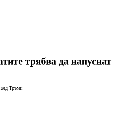
атите трябва да напуснат
налд Тръмп