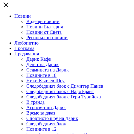
Новини
Водещи новини
Новини България
Новини от Света
Регионални новини
Любопитно
Програма
Предавания
Дарик Кафе
Денят на Дарик
Седмицата на Дарик
Новините в 18
Ники Кънчев Шоу
Следобедният блок с Димитър Панев
Следобедният блок с Надя Брайт
Следобедният блок с Гери Турийска
В тренда
Агросвят по Дарик
Време за джаз
Спортното шоу на Дарик
Следобедният блок
Новините в 12