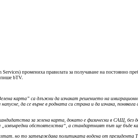
 Services) промениха правилата за получаване на постоянно пре
 пише bTV.
„Зелена карта” са длъжни да изчакат решението на имиграцион
усне, да се върне в родната си страна и да изчака, понякога с
андидатства за зелена карта, докато е физически в САЩ, без д
и „извънредни обстоятелства“, а стандартният път ще бъде ка
езултат, но то затвърждава политиката водена от президента Т