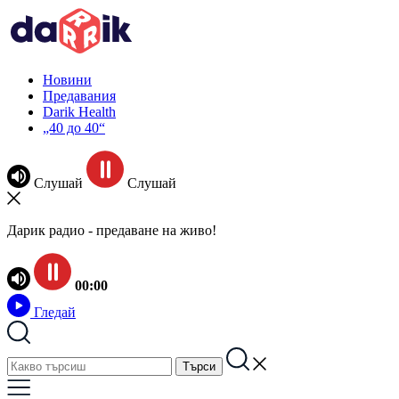
Новини
Предавания
Darik Health
„40 до 40“
Слушай
Слушай
Дарик радио - предаване на живо!
00:00
Гледай