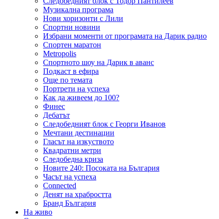
Следобедният блок с Тодор Пантилеев
Музикална програма
Нови хоризонти с Лили
Спортни новини
Избрани моменти от програмата на Дарик радио
Спортен маратон
Metropolis
Спортното шоу на Дарик в аванс
Подкаст в ефира
Още по темата
Портрети на успеха
Как да живеем до 100?
Финес
Дебатът
Следобедният блок с Георги Иванов
Мечтани дестинации
Гласът на изкуството
Квадратни метри
Следобедна криза
Новите 240: Посоката на България
Часът на успеха
Connected
Денят на храбростта
Бранд България
На живо