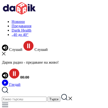
Новини
Предавания
Darik Health
„40 до 40“
Слушай
Слушай
Дарик радио - предаване на живо!
00:00
Гледай