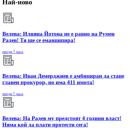
Най-ново
Велева: Илияна Йотова не е равно на Румен
Радев! Тя ще се еманципира!
преди 7 часа
Велева: Иван Демерджиев е амбициран да стане
главен прокурор, но има 411 имота!
преди 7 часа
Велева: На Радев му предстоят 4 години власт!
Няма кой да плати протести сега!