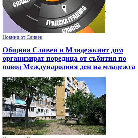
Новини от Сливен
Община Сливен и Младежкият дом
организират поредица от събития по
повод Международния ден на младежта