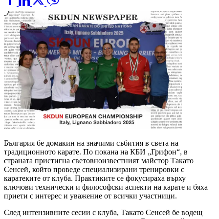
България бе домакин на значими събития в света на
традиционното карате. По покана на КБИ „Грифон“, в
страната пристигна световноизвестният майстор Такато
Сенсей, който проведе специализирани тренировки с
каратеките от клуба. Практиките се фокусираха върху
ключови технически и философски аспекти на карате и бяха
приети с интерес и уважение от всички участници.
След интензивните сесии с клуба, Такато Сенсей бе водещ