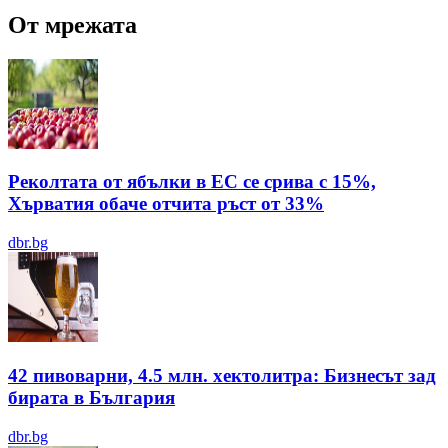
От мрежата
Реколтата от ябълки в ЕС се срива с 15%,
Хърватия обаче отчита ръст от 33%
dbr.bg
42 пивоварни, 4.5 млн. хектолитра: Бизнесът зад
бирата в България
dbr.bg