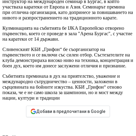
инструктор на международен семинар в Бургас, в който
участваха каратеки от Европа и Азия. Семинарът премина
при отлична организация, като допринесе за повишаването на
нивото и разпространението на традиционното карате.
Кулминацията на събитията бе IJKA Европейско отворено
първенство, което се проведе в зала "Арена Бургас", с участие
на каратеки от 14 държави.
Сливенският КБИ „Грифон“ бе съорганизатор на
първенството и се включи със силен отбор. Състезателите на
клуба демонстрираха високо ниво на техника, концентрация и
боен дух, което им донесе заслужени отличия и признание.
Събитията преминаха в дух на приятелство, уважение и
международно сътрудничество – ценности, заложени в
сърцевината на бойните изкуства. КБИ „Грифон“ отново
показа, че е не само школа за шампиони, но и мост между
нации, култури и традиции
Добави в предпочитани в Google