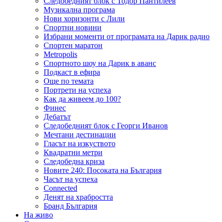
Следобедният блок с Тодор Пантилеев
Музикална програма
Нови хоризонти с Лили
Спортни новини
Избрани моменти от програмата на Дарик радио
Спортен маратон
Metropolis
Спортното шоу на Дарик в аванс
Подкаст в ефира
Още по темата
Портрети на успеха
Как да живеем до 100?
Финес
Дебатът
Следобедният блок с Георги Иванов
Мечтани дестинации
Гласът на изкуството
Квадратни метри
Следобедна криза
Новите 240: Посоката на България
Часът на успеха
Connected
Денят на храбростта
Бранд България
На живо