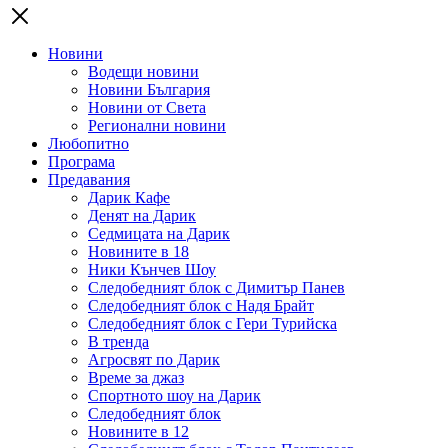
Новини
Водещи новини
Новини България
Новини от Света
Регионални новини
Любопитно
Програма
Предавания
Дарик Кафе
Денят на Дарик
Седмицата на Дарик
Новините в 18
Ники Кънчев Шоу
Следобедният блок с Димитър Панев
Следобедният блок с Надя Брайт
Следобедният блок с Гери Турийска
В тренда
Агросвят по Дарик
Време за джаз
Спортното шоу на Дарик
Следобедният блок
Новините в 12