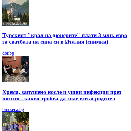
Турският "крал на дюнерите" плати 3 млн. евро
за сватбата на сина си в Италия (снимки)
dbr.bg
Хрема, запушено носле и ушни инфекции през
лятотo - какво трябва да знае всеки родител
9meseca.bg