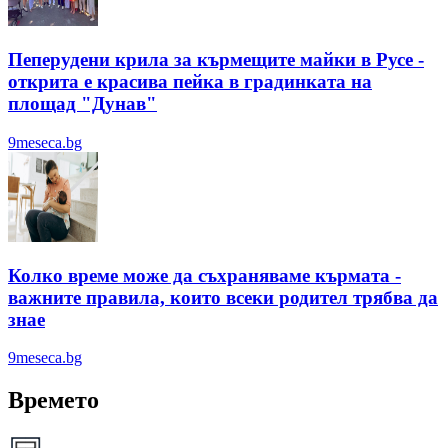
Пеперудени крила за кърмещите майки в Русе -
открита е красива пейка в градинката на
площад "Дунав"
9meseca.bg
Колко време може да съхраняваме кърмата -
важните правила, които всеки родител трябва да
знае
9meseca.bg
Времето