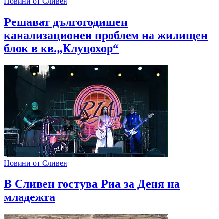
Новини от Сливен
Решават дългогодишен
канализационен проблем на жилищен
блок в кв.„Клуцохор“
Новини от Сливен
В Сливен гостува Риа за Деня на
младежта