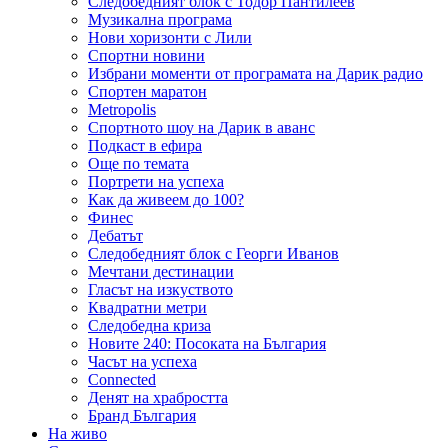
Следобедният блок с Тодор Пантилеев
Музикална програма
Нови хоризонти с Лили
Спортни новини
Избрани моменти от програмата на Дарик радио
Спортен маратон
Metropolis
Спортното шоу на Дарик в аванс
Подкаст в ефира
Още по темата
Портрети на успеха
Как да живеем до 100?
Финес
Дебатът
Следобедният блок с Георги Иванов
Мечтани дестинации
Гласът на изкуството
Квадратни метри
Следобедна криза
Новите 240: Посоката на България
Часът на успеха
Connected
Денят на храбростта
Бранд България
На живо