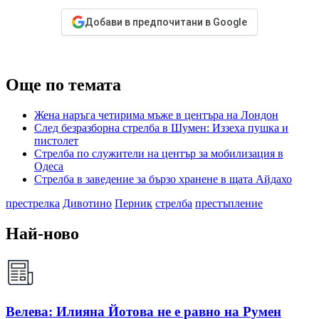
Добави в предпочитани в Google
Още по темата
Жена наръга четирима мъже в центъра на Лондон
След безразборна стрелба в Шумен: Иззеха пушка и
пистолет
Стрелба по служители на център за мобилизация в
Одеса
Стрелба в заведение за бързо хранене в щата Айдахо
престрелка
Дивотино
Перник
стрелба
престъпление
Най-ново
Велева: Илияна Йотова не е равно на Румен