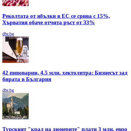
Реколтата от ябълки в ЕС се срива с 15%,
Хърватия обаче отчита ръст от 33%
dbr.bg
42 пивоварни, 4.5 млн. хектолитра: Бизнесът зад
бирата в България
dbr.bg
Турският "крал на дюнерите" плати 3 млн. евро