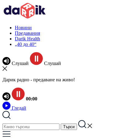
Новини
Предавания
Darik Health
„40 до 40“
Слушай
Слушай
Дарик радио - предаване на живо!
00:00
Гледай