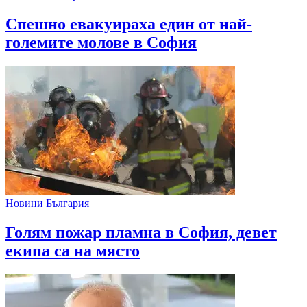
Спешно евакуираха един от най-
големите молове в София
Новини България
Голям пожар пламна в София, девет
екипа са на място