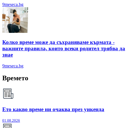
9meseca.bg
Колко време може да съхраняваме кърмата -
важните правила, които всеки родител трябва да
знае
9meseca.bg
Времето
Ето какво време ни очаква през уикенда
01.08.2026