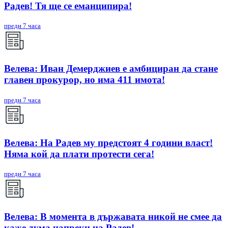
Радев! Тя ще се еманципира!
преди 7 часа
Велева: Иван Демерджиев е амбициран да стане
главен прокурор, но има 411 имота!
преди 7 часа
Велева: На Радев му предстоят 4 години власт!
Няма кой да плати протести сега!
преди 7 часа
Велева: В момента в държавата никой не смее да
каже дума напреки на Радев!