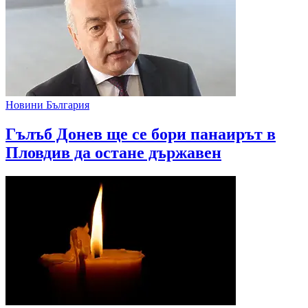
Новини България
Гълъб Донев ще се бори панаирът в
Пловдив да остане държавен