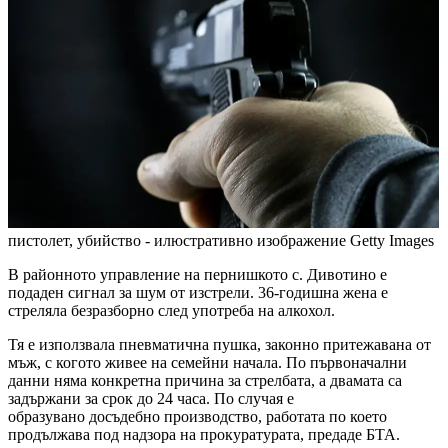
пистолет, убийство - илюстративно изображение
Getty Images
В районното управление на пернишкото с. Дивотино е
подаден сигнал за шум от изстрели. 36-годишна жена е
стреляла безразборно след употреба на алкохол.
Тя е използвала пневматична пушка, законно притежавана от
мъж, с когото живее на семейни начала. По първоначални
данни няма конкретна причина за стрелбата, а двамата са
задържани за срок до 24 часа. По случая е
образувано досъдебно производство, работата по което
продължава под надзора на прокуратурата, предаде БТА.