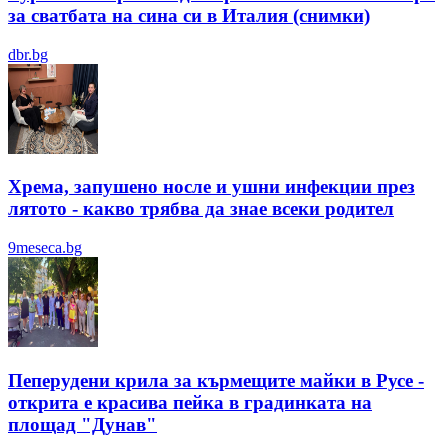
за сватбата на сина си в Италия (снимки)
dbr.bg
Хрема, запушено носле и ушни инфекции през
лятотo - какво трябва да знае всеки родител
9meseca.bg
Пеперудени крила за кърмещите майки в Русе -
открита е красива пейка в градинката на
площад "Дунав"