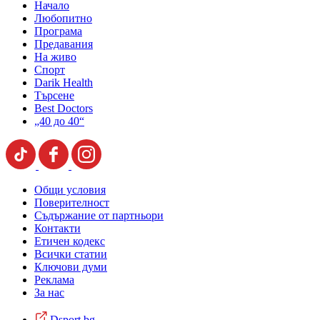
Начало
Любопитно
Програма
Предавания
На живо
Спорт
Darik Health
Търсене
Best Doctors
„40 до 40“
Общи условия
Поверителност
Съдържание от партньори
Контакти
Етичен кодекс
Всички статии
Ключови думи
Реклама
За нас
Dsport.bg