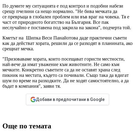
По думите му ситуацията е под контрол и подобни набези
срещу пчелини са нещо нормално. "Не бива мечката да
се превръща в глобален проблем или във враг на човека. Тя е
част от природното богатство на България. Все пак
неслучайно е поставена под закрила на закона", подчерта той.
Кметът на Шипка Веси Панайотова даде практични съвети
как да действат хората, решили да се разходят в планината, ако
срещнат мечка.
"Призоваваме хората, които посещават гористи местности,
най-вече да имат уважение към животните. Не само към
мечките. Конкретно съветите са да не оставят храна след
пикник на местата, където са почивали. Също така да вдигат
шум по време на разходките. Да не ходят самостоятелно, а да
бъдат в компания", заяви тя.
Добави в предпочитани в Google
Още по темата