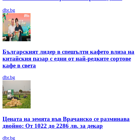
dbr.bg
Българският лидер в спешълти кафето влиза на
китайския пазар с едни от най-редките сортове
кафе в света
dbr.bg
Цената на земята във Врачанско се разминава
двойно: От 1022 до 2286 лв. за декар
dbr.bg