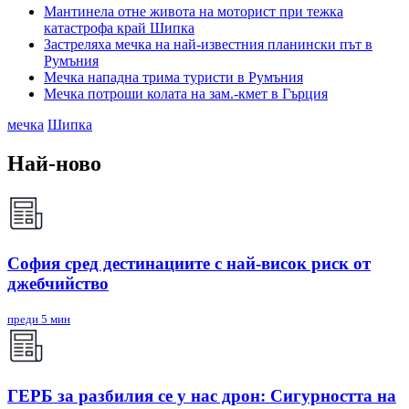
Мантинела отне живота на моторист при тежка
катастрофа край Шипка
Застреляха мечка на най-известния планински път в
Румъния
Мечка нападна трима туристи в Румъния
Мечка потроши колата на зам.-кмет в Гърция
мечка
Шипка
Най-ново
София сред дестинациите с най-висок риск от
джебчийство
преди 5 мин
ГЕРБ за разбилия се у нас дрон: Сигурността на