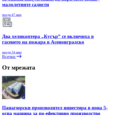
малолетните садисти
преди 47 мин
Два хеликоптера „Кугър” се включиха в
гасенето на пожара в Асеновградско
преди 54 мин
Всички
От мрежата
Панагюрски производител инвестира в нова 5-
осна машина за по-ефективно производство