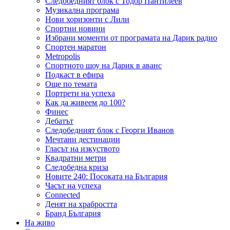
Следобедният блок с Тодор Пантилеев
Музикална програма
Нови хоризонти с Лили
Спортни новини
Избрани моменти от програмата на Дарик радио
Спортен маратон
Metropolis
Спортното шоу на Дарик в аванс
Подкаст в ефира
Още по темата
Портрети на успеха
Как да живеем до 100?
Финес
Дебатът
Следобедният блок с Георги Иванов
Мечтани дестинации
Гласът на изкуството
Квадратни метри
Следобедна криза
Новите 240: Посоката на България
Часът на успеха
Connected
Денят на храбростта
Бранд България
На живо