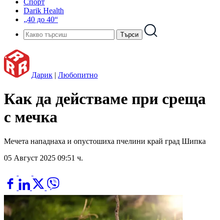
Спорт
Darik Health
„40 до 40“
Дарик
|
Любопитно
Как да действаме при среща
с мечка
Мечета нападнаха и опустошиха пчелини край град Шипка
05 Август 2025 09:51 ч.