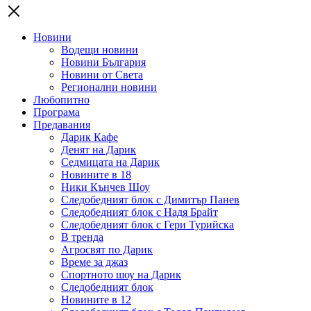
Новини
Водещи новини
Новини България
Новини от Света
Регионални новини
Любопитно
Програма
Предавания
Дарик Кафе
Денят на Дарик
Седмицата на Дарик
Новините в 18
Ники Кънчев Шоу
Следобедният блок с Димитър Панев
Следобедният блок с Надя Брайт
Следобедният блок с Гери Турийска
В тренда
Агросвят по Дарик
Време за джаз
Спортното шоу на Дарик
Следобедният блок
Новините в 12