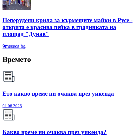
Пеперудени крила за кърмещите майки в Русе -
открита е красива пейка в градинката на
площад "Дунав"
9meseca.bg
Времето
Ето какво време ни очаква през уикенда
01.08.2026
Какво време ни очаква през уикенда?