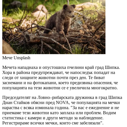
Мече
Unsplash
Мечета нападнаха и опустошиха пчелини край град Шипка.
Хора в района предупреждават, че напоследък попадат на
следи от хищните животни почти през ден. Те биват
заснемани и на фотокапани, което предизвика опасения, че
популацията на тези животни се е увеличила многократно.
Председателят на Ловно–рибарската дружинка в град Шипка
Диан Стайков обясни пред NOVA, че популацията на мечки
нараства с всяка изминала година. "За нас е ежеднение и не
приемаме тези животни като заплаха или проблем. Водим
статистика с камери и други методи за наблюдение.
Регистрираме всички мечки, които сме забелязали".