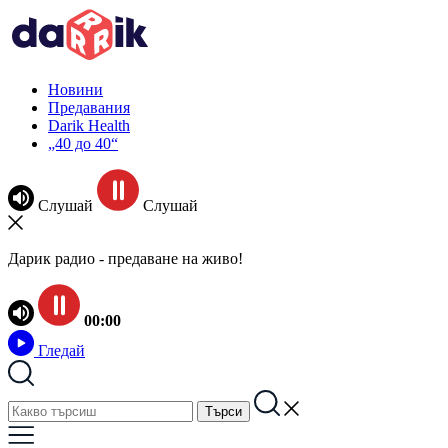
Новини
Предавания
Darik Health
„40 до 40“
Слушай
Слушай
Дарик радио - предаване на живо!
00:00
Гледай