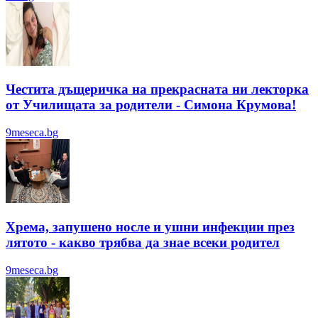
Честита дъщеричка на прекрасната ни лекторка
от Училищата за родители - Симона Крумова!
9meseca.bg
Хрема, запушено носле и ушни инфекции през
лятотo - какво трябва да знае всеки родител
9meseca.bg