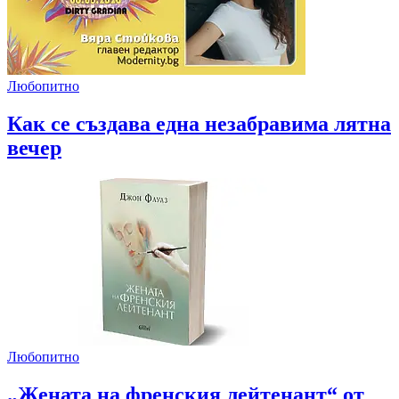
Любопитно
Как се създава една незабравима лятна
вечер
Любопитно
„Жената на френския лейтенант“ от