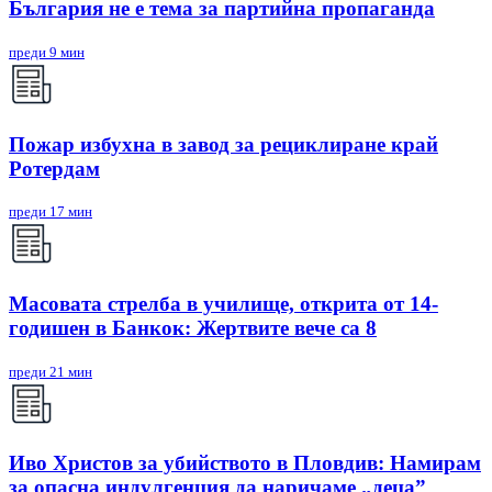
България не е тема за партийна пропаганда
преди 9 мин
Пожар избухна в завод за рециклиране край
Ротердам
преди 17 мин
Масовата стрелба в училище, открита от 14-
годишен в Банкок: Жертвите вече са 8
преди 21 мин
Иво Христов за убийството в Пловдив: Намирам
за опасна индулгенция да наричаме „деца”