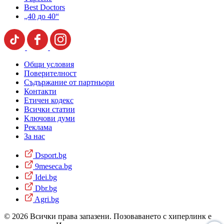
Best Doctors
„40 до 40“
Общи условия
Поверителност
Съдържание от партньори
Контакти
Етичен кодекс
Всички статии
Ключови думи
Реклама
За нас
Dsport.bg
9meseca.bg
Idei.bg
Dbr.bg
Agri.bg
© 2026 Всички права запазени. Позоваването с хиперлинк е