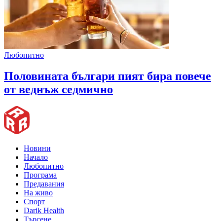
Любопитно
Половината българи пият бира повече
от веднъж седмично
Новини
Начало
Любопитно
Програма
Предавания
На живо
Спорт
Darik Health
Търсене