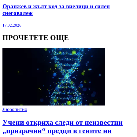
Оранжев и жълт код за виелици и силен
снеговалеж
17.02.2026
ПРОЧЕТЕТЕ ОЩЕ
Любопитно
Учени откриха следи от неизвестни
„призрачни“ предци в гените ни