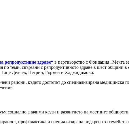
за репродуктивно здраве“
в партньорство с Фондация „Мечта за
 по теми, свързани с репродуктивното здраве в шест общини в с
г, Гоце Делчев, Петрич, Гърмен и Хаджидимово.
ечени райони, където достъпът до специализирана медицинска по
ечение.
към социално значими каузи и развитието на местните общности
раност, профилактика и специализирана подкрепа за семействат