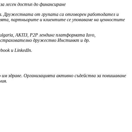
за лесен достъп до финансиране
а. Дружествата от групата са отговорен работодател и
цията, партньорите и клиентите се уповаваме на ценностите
ulgaria, АКПЗ, P2P лендинг платформата Iuvo,
 застрахователно дружество Инстинкт и др.
ook и LinkedIn.
 им здраве. Организацията активно съдейства за повишаване
ния.