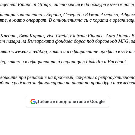
ment Financial Group), чиято мисия е да осигури възможност 
 четири континента - Европа, Северна и Южна Америка, Африк
ите, в които оперират. В отношенията си с хората в организа
едит, Бяла Карта, Viva Credit, Fintrade Finance, Auro Domus B
eam пазара на Българската фондова борса под борсов код MFG,
та www.easycredit.bg, както и в официалните профили във Faceb
, както и в официалните ѝ страници в LinkedIn и Facebook.
войките при решаване на проблеми, свързани с репродуктивното
ира средства за финансиране на инвитро процедури и изследва
Добави в предпочитани в Google