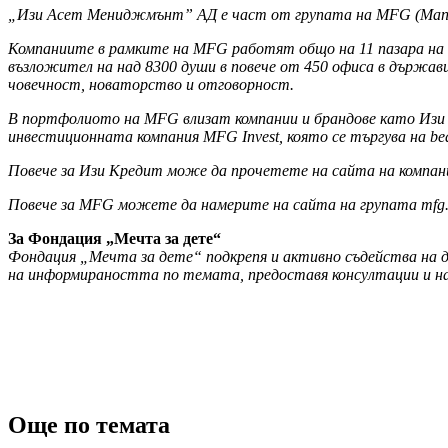
„Изи Асет Мениджмънт” АД е част от групата на MFG (Manage
Компаниите в рамките на MFG работят общо на 11 пазара на
възложител на над 8300 души в повече от 450 офиса в държав
човечност, новаторство и отговорност.
В портфолиото на MFG влизат компании и брандове като Изи Кр
инвестиционната компания MFG Invest, която се търгува на b
Повече за Изи Кредит може да прочетете на сайта на компания
Повече за MFG можете да намерите на сайта на групата mfg.bg
За Фондация „Мечта за дете“
Фондация „Мечта за дете“ подкрепя и активно съдейства на д
на информираността по темата, предоставя консултации и наб
Още по темата