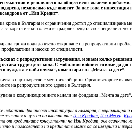
вен участник в решаването на обществено значими проблеми. 
крепа, независимо къде живеят. За нас това е инвестиция не
ксандрова от „Изи Кредит“.
ска криза в България и ограничения достъп до специализирана 
 а за хората извън големите градове срещата със специалист чес
ирана грижа води до късно откриване на репродуктивни пробле
 профилактика и насоки от специалисти.
блъскват с репродуктивни затруднения, и знаем колко решаващ
щ остава трудно достъпна. С мобилния кабинет искаме да дос
то нуждата е най-голяма“, коментират от „Мечта за дете“.
цията в партньорство с местните общини. Организаторите вярват
мите на репродуктивното здраве в България.
увана в комуникационните канали на фондация „Мечта за дете“,
се небанкови финансови институции в България, специализирана
ите желания и нужди на клиентите:
Изи Кредит
,
Изи Месец
,
Кре
нта от кредитните консултанти на Изи Кредит, във всичките над
ето и погасяването на кредитите може да се извършва и изцял