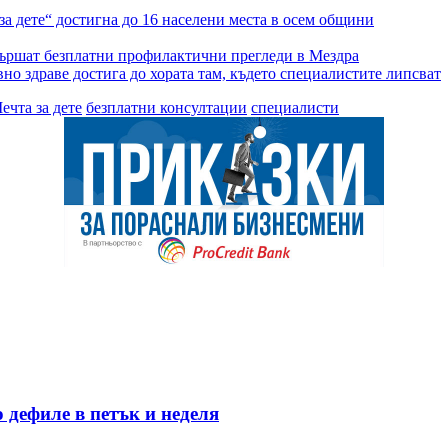
а дете“ достигна до 16 населени места в осем общини
ършат безплатни профилактични прегледи в Мездра
о здраве достига до хората там, където специалистите липсват
чта за дете
безплатни консултации
специалисти
 дефиле в петък и неделя