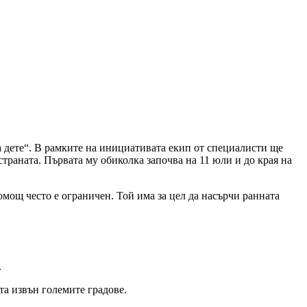
 дете“. В рамките на инициативата екип от специалисти ще
траната. Първата му обиколка започва на 11 юли и до края на
мощ често е ограничен. Той има за цел да насърчи ранната
.
а извън големите градове.