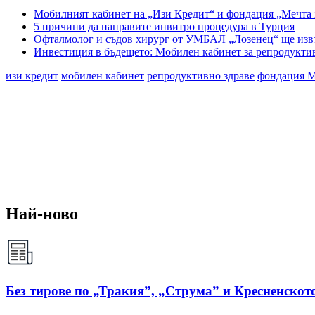
Мобилният кабинет на „Изи Кредит“ и фондация „Мечта з
5 причини да направите инвитро процедура в Турция
Офталмолог и съдов хирург от УМБАЛ „Лозенец“ ще изв
Инвестиция в бъдещето: Мобилен кабинет за репродуктивн
изи кредит
мобилен кабинет
репродуктивно здраве
фондация Ме
Най-ново
Без тирове по „Тракия”, „Струма” и Кресненското