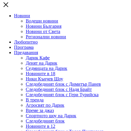
Новини
Водещи новини
Новини България
Новини от Света
Регионални новини
Любопитно
Програма
Предавания
Дарик Кафе
Денят на Дарик
Седмицата на Дарик
Новините в 18
Ники Кънчев Шоу
Следобедният блок с Димитър Панев
Следобедният блок с Надя Брайт
Следобедният блок с Гери Турийска
В тренда
Агросвят по Дарик
Време за джаз
Спортното шоу на Дарик
Следобедният блок
Новините в 12