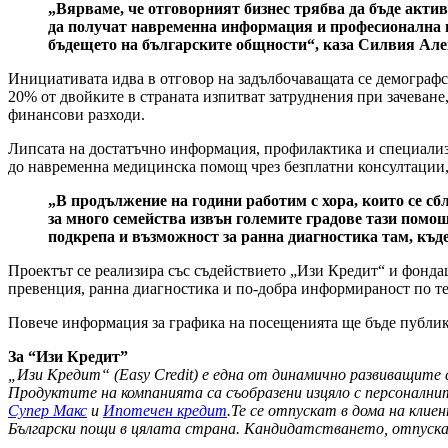
„Вярваме, че отговорният бизнес трябва да бъде акти
да получат навременна информация и професионална под
бъдещето на българските общности“, каза Силвия Але
Инициативата идва в отговор на задълбочаващата се демограф
20% от двойките в страната изпитват затруднения при зачеване,
финансови разходи.
Липсата на достатъчно информация, профилактика и специализ
до навременна медицинска помощ чрез безплатни консултации,
„В продължение на години работим с хора, които се с
за много семейства извън големите градове тази помо
подкрепа и възможност за ранна диагностика там, къде
Проектът се реализира със съдействието „Изи Кредит“ и фонда
превенция, ранна диагностика и по-добра информираност по те
Повече информация за графика на посещенията ще бъде публик
За “Изи Кредит”
„Изи Кредит“ (Easy Credit) е една от динамично развиващите 
Продуктите на компанията са съобразени изцяло с персоналн
Супер Макс
и
Ипотечен кредит
.Те се отпускат в дома на клие
Български пощи в цялата страна. Кандидатстването, отпускан