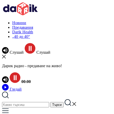
Новини
Предавания
Darik Health
„40 до 40“
Слушай
Слушай
Дарик радио - предаване на живо!
00:00
Гледай