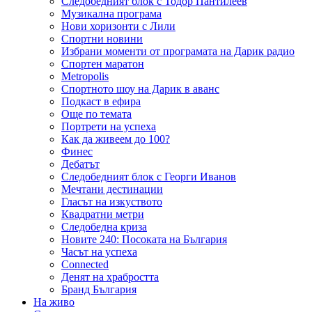
Следобедният блок с Тодор Пантилеев
Музикална програма
Нови хоризонти с Лили
Спортни новини
Избрани моменти от програмата на Дарик радио
Спортен маратон
Metropolis
Спортното шоу на Дарик в аванс
Подкаст в ефира
Още по темата
Портрети на успеха
Как да живеем до 100?
Финес
Дебатът
Следобедният блок с Георги Иванов
Мечтани дестинации
Гласът на изкуството
Квадратни метри
Следобедна криза
Новите 240: Посоката на България
Часът на успеха
Connected
Денят на храбростта
Бранд България
На живо