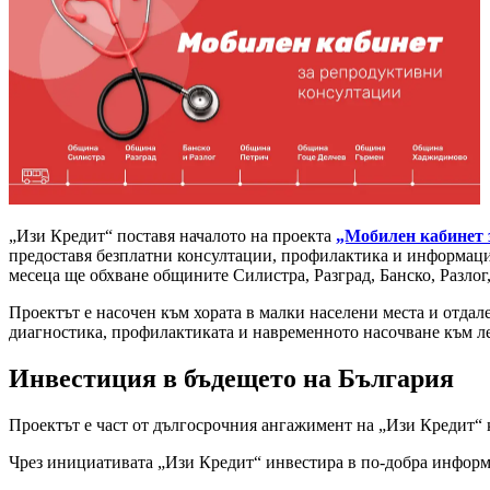
„Изи Кредит“ поставя началото на проекта
„Мобилен кабинет 
предоставя безплатни консултации, профилактика и информация
месеца ще обхване общините Силистра, Разград, Банско, Разло
Проектът е насочен към хората в малки населени места и отдал
диагностика, профилактиката и навременното насочване към л
Инвестиция в бъдещето на България
Проектът е част от дългосрочния ангажимент на „Изи Кредит“ 
Чрез инициативата „Изи Кредит“ инвестира в по-добра информи