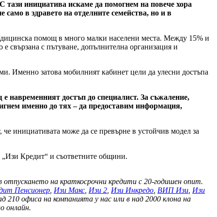
С тази инициатива искаме да помогнем на повече хора
 само в здравето на отделните семейства, но и в
медицинска помощ в много малки населени места. Между 15% и
то е свързана с пътуване, допълнителна организация и
ми. Именно затова мобилният кабинет цели да улесни достъпа
 е навременният достъп до специалист. За съжаление,
тигнем именно до тях – да предоставим информация,
, че инициативата може да се превърне в устойчив модел за
 „Изи Кредит“ и съответните общини.
 в отпускането на краткосрочни кредити с 20-годишен опит.
дит Пенсионер
,
Изи Макс
,
Изи 2
,
Изи Инкредо
,
ВИП Изи
,
Изи
 210 офиса на компанията у нас или в над 2000 клона на
о онлайн.