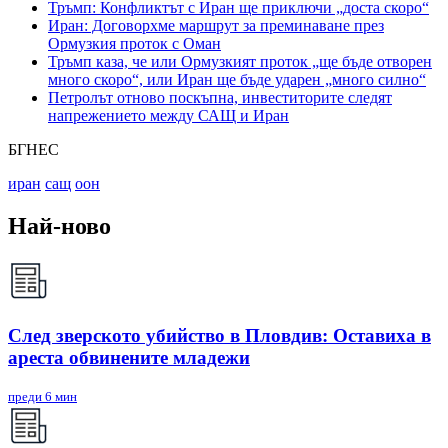
Тръмп: Конфликтът с Иран ще приключи „доста скоро“
Иран: Договорхме маршрут за преминаване през
Ормузкия проток с Оман
Тръмп каза, че или Ормузкият проток „ще бъде отворен
много скоро“, или Иран ще бъде ударен „много силно“
Петролът отново поскъпна, инвеститорите следят
напрежението между САЩ и Иран
БГНЕС
иран
сащ
оон
Най-ново
След зверското убийство в Пловдив: Оставиха в
ареста обвинените младежи
преди 6 мин