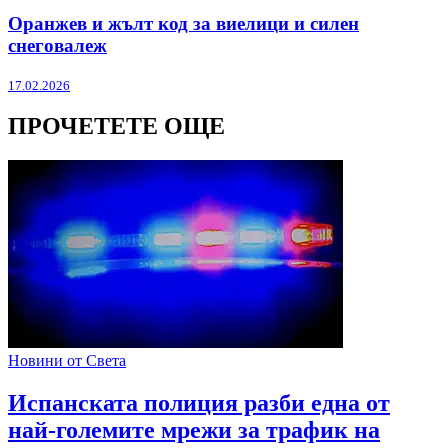
Оранжев и жълт код за виелици и силен
снеговалеж
17.02.2026
ПРОЧЕТЕТЕ ОЩЕ
Новини от Света
Испанската полиция разби една от
най-големите мрежи за трафик на