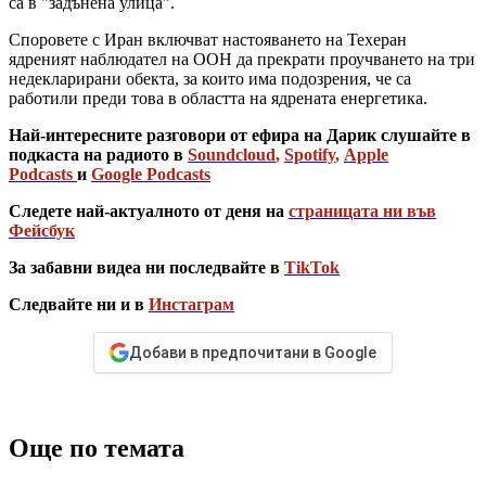
са в "задънена улица".
Споровете с Иран включват настояването на Техеран
ядреният наблюдател на ООН да прекрати проучването на три
недекларирани обекта, за които има подозрения, че са
работили преди това в областта на ядрената енергетика.
Най-интересните разговори от ефира на Дарик слушайте в
подкаста на радиото в
Soundcloud
,
Spotify
,
Apple
Podcasts
и
Google Podcasts
Следете най-актуалното от деня на
страницата ни във
Фейсбук
За забавни видеа ни последвайте в
TikTok
Следвайте ни и в
Инстаграм
Добави в предпочитани в Google
Още по темата