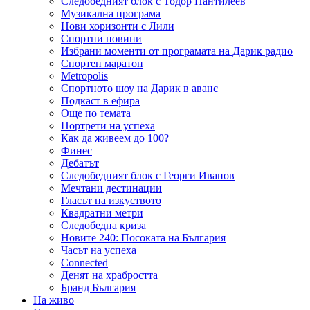
Следобедният блок с Тодор Пантилеев
Музикална програма
Нови хоризонти с Лили
Спортни новини
Избрани моменти от програмата на Дарик радио
Спортен маратон
Metropolis
Спортното шоу на Дарик в аванс
Подкаст в ефира
Още по темата
Портрети на успеха
Как да живеем до 100?
Финес
Дебатът
Следобедният блок с Георги Иванов
Мечтани дестинации
Гласът на изкуството
Квадратни метри
Следобедна криза
Новите 240: Посоката на България
Часът на успеха
Connected
Денят на храбростта
Бранд България
На живо