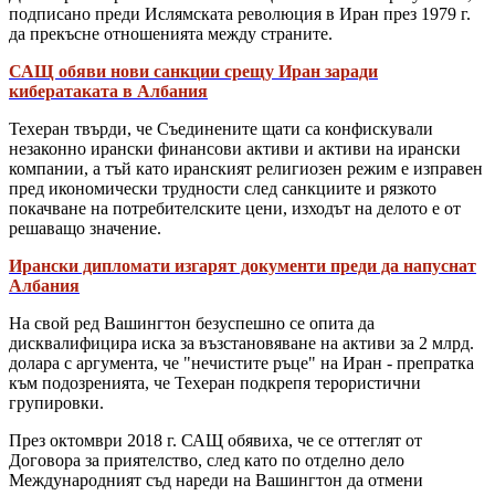
подписано преди Ислямската революция в Иран през 1979 г.
да прекъсне отношенията между страните.
САЩ обяви нови санкции срещу Иран заради
кибератаката в Албания
Техеран твърди, че Съединените щати са конфискували
незаконно ирански финансови активи и активи на ирански
компании, а тъй като иранският религиозен режим е изправен
пред икономически трудности след санкциите и рязкото
покачване на потребителските цени, изходът на делото е от
решаващо значение.
Ирански дипломати изгарят документи преди да напуснат
Албания
На свой ред Вашингтон безуспешно се опита да
дисквалифицира иска за възстановяване на активи за 2 млрд.
долара с аргумента, че "нечистите ръце" на Иран - препратка
към подозренията, че Техеран подкрепя терористични
групировки.
През октомври 2018 г. САЩ обявиха, че се оттеглят от
Договора за приятелство, след като по отделно дело
Международният съд нареди на Вашингтон да отмени