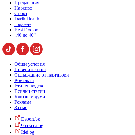
Предавания
На живо
Спорт
Darik Health
Търсене
Best Doctors
„40 до 40“
Общи условия
Поверителност
Съдържание от партньори
Контакти
Етичен кодекс
Всички статии
Ключови думи
Реклама
За нас
Dsport.bg
9meseca.bg
Idei.bg