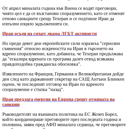
От април миналата година във Виена се водят преговори,
чиято цел е да се възстанови споразумението, като се отменят
отново санкциите срещу Техеран и се подтикне Иран да
изпълни изцяло задълженията си.
Иран осъди на смърт двама ЛГБТ активисти
Но преди девет дни европейските сили изразиха "сериозни
съмнения" относно искреността на Иран в търсенето на
ядрено споразумение, като добавиха, че Техеран продължава
да "ескалира ядрената си програма далеч отвъд всякаква
правдоподобна гражданска обосновка".
Изявлението на Франция, Германия и Великобритания дойде
ден след като държавният секретар на САЩ Антъни Блинкен
оцени, че последният отговор на Иран по ядреното
споразумение е стъпка "назад".
Иран предлага енергия на Европа срещу отмяната на
санкции
Ръководителят на външната политика на ЕС Жозеп Борел,
който координираше преговорите през последната година и
половина, заяви пред АФП миналата седмица, че преговорите