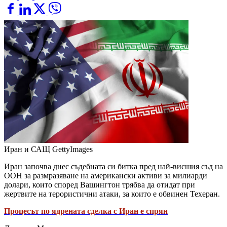
Иран и САЩ
GettyImages
Иран започва днес съдебната си битка пред най-висшия съд на
ООН за размразяване на американски активи за милиарди
долари, които според Вашингтон трябва да отидат при
жертвите на терористични атаки, за които е обвинен Техеран.
Процесът по ядрената сделка с Иран е спрян