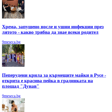
Хрема, запушено носле и ушни инфекции през
лятотo - какво трябва да знае всеки родител
9meseca.bg
Пеперудени крила за кърмещите майки в Русе -
открита е красива пейка в градинката на
площад "Дунав"
9meseca.bg