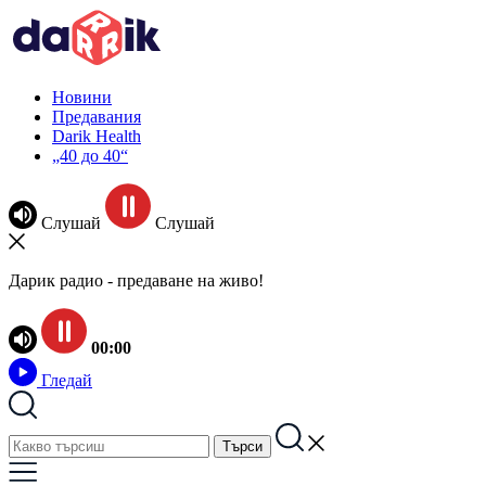
Новини
Предавания
Darik Health
„40 до 40“
Слушай
Слушай
Дарик радио - предаване на живо!
00:00
Гледай