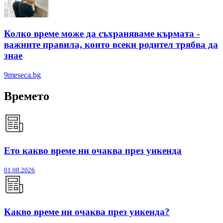
Колко време може да съхраняваме кърмата -
важните правила, които всеки родител трябва да
знае
9meseca.bg
Времето
Ето какво време ни очаква през уикенда
01.08.2026
Какво време ни очаква през уикенда?