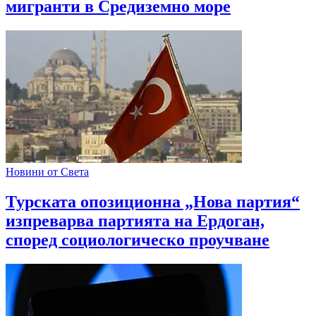
мигранти в Средиземно море
Новини от Света
Турската опозиционна „Нова партия“
изпреварва партията на Ердоган,
според социологическо проучване