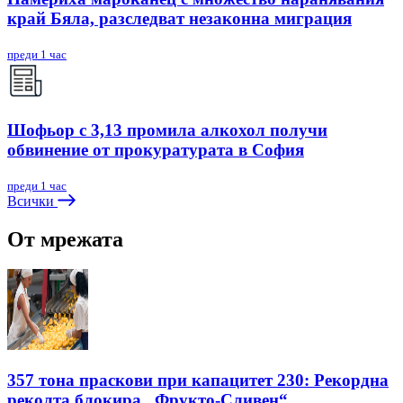
край Бяла, разследват незаконна миграция
преди 1 час
Шофьор с 3,13 промила алкохол получи
обвинение от прокуратурата в София
преди 1 час
Всички
От мрежата
357 тона праскови при капацитет 230: Рекордна
реколта блокира „Фрукто-Сливен“