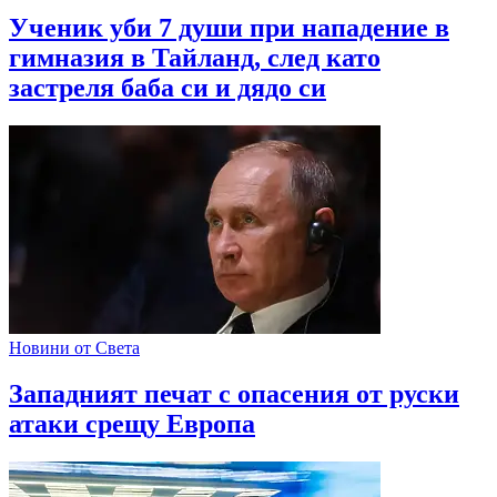
Ученик уби 7 души при нападение в
гимназия в Тайланд, след като
застреля баба си и дядо си
Новини от Света
Западният печат с опасения от руски
атаки срещу Европа