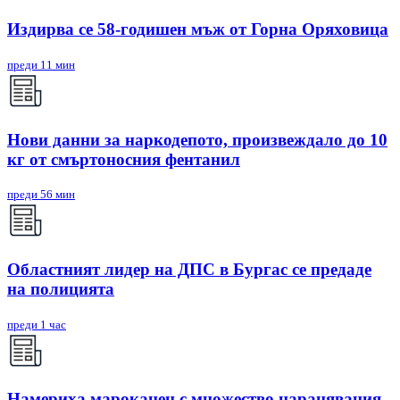
Издирва се 58-годишен мъж от Горна Оряховица
преди 11 мин
Нови данни за наркодепото, произвеждало до 10
кг от смъртоносния фентанил
преди 56 мин
Областният лидер на ДПС в Бургас се предаде
на полицията
преди 1 час
Намериха мароканец с множество наранявания