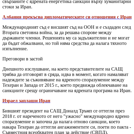
свързаните с ядрената енергетика санкции върху хуманитарни
стоки за Иран.
Албания прекъсна дипломатическите си отношения с Иран
Международният съд е висшият съд на ООН и е създаден след
Втората световна война, за да решава спорове между
държавите членки. Решенията му са задължителни и не могат
да бъдат обжалвани, но той няма средства да налага тяхното
изпълнение.
Преговори в застой
Днешното изслушване, на което представителите на САЩ
трябва да отговорят в сряда, идва в момент, когато намаляват
надеждите за съживяване на ядреното споразумение между
Техеран и Запада от 2015 г., което предвижда облекчаване на
санкциите срещу ограничаване на ядрената програма на Иран.
Израел заплаши Иран
Бившият президент на САЩ Доналд Тръмп се оттегли през
2018 г. от нареченото от него "ужасно" международно ядрено
споразумение и започна да налага отново санкции, което
накара Техеран да оттегли ангажиментите си, поети по пакта -
Съвместния всеобхватен план за действие (СВПД).