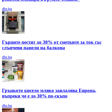
dbr.bg
Гърците пестят до 30% от сметките за ток със
слънчеви панели на балкона
dbr.bg
Гръцкото кисело мляко завладява Европа,
въпреки че е до 30% по-скъпо
dbr.bg