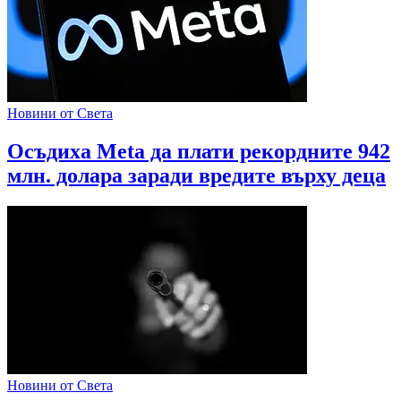
Новини от Света
Осъдиха Meta да плати рекордните 942
млн. долара заради вредите върху деца
Новини от Света