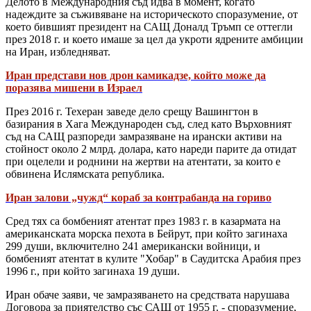
Делото в Международния съд идва в момент, когато
надеждите за съживяване на историческото споразумение, от
което бившият президент на САЩ Доналд Тръмп се оттегли
през 2018 г. и което имаше за цел да укроти ядрените амбиции
на Иран, избледняват.
Иран представи нов дрон камикадзе, който може да
поразява мишени в Израел
През 2016 г. Техеран заведе дело срещу Вашингтон в
базирания в Хага Международен съд, след като Върховният
съд на САЩ разпореди замразяване на ирански активи на
стойност около 2 млрд. долара, като нареди парите да отидат
при оцелели и роднини на жертви на атентати, за които е
обвинена Ислямската република.
Иран залови „чужд“ кораб за контрабанда на гориво
Сред тях са бомбеният атентат през 1983 г. в казармата на
американската морска пехота в Бейрут, при който загинаха
299 души, включително 241 американски войници, и
бомбеният атентат в кулите "Хобар" в Саудитска Арабия през
1996 г., при който загинаха 19 души.
Иран обаче заяви, че замразяването на средствата нарушава
Договора за приятелство със САЩ от 1955 г. - споразумение,