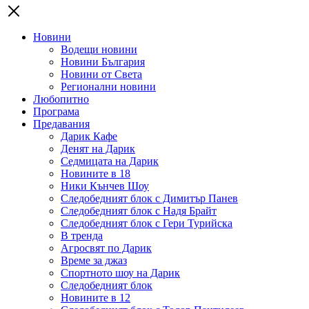
Новини
Водещи новини
Новини България
Новини от Света
Регионални новини
Любопитно
Програма
Предавания
Дарик Кафе
Денят на Дарик
Седмицата на Дарик
Новините в 18
Ники Кънчев Шоу
Следобедният блок с Димитър Панев
Следобедният блок с Надя Брайт
Следобедният блок с Гери Турийска
В тренда
Агросвят по Дарик
Време за джаз
Спортното шоу на Дарик
Следобедният блок
Новините в 12