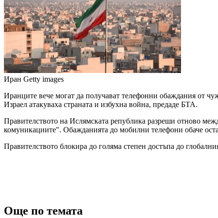
Иран
Getty images
Иранците вече могат да получават телефонни обаждания от чуж
Израел атакуваха страната и избухна война, предаде БТА.
Правителството на Ислямската република разреши отново межд
комуникациите". Обажданията до мобилни телефони обаче остав
Правителството блокира до голяма степен достъпа до глобалния
Още по темата