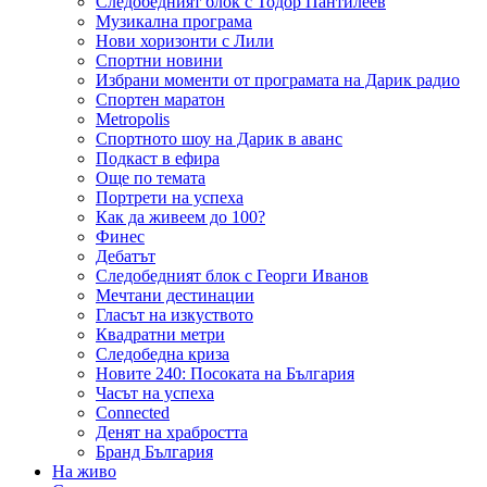
Следобедният блок с Тодор Пантилеев
Музикална програма
Нови хоризонти с Лили
Спортни новини
Избрани моменти от програмата на Дарик радио
Спортен маратон
Metropolis
Спортното шоу на Дарик в аванс
Подкаст в ефира
Още по темата
Портрети на успеха
Как да живеем до 100?
Финес
Дебатът
Следобедният блок с Георги Иванов
Мечтани дестинации
Гласът на изкуството
Квадратни метри
Следобедна криза
Новите 240: Посоката на България
Часът на успеха
Connected
Денят на храбростта
Бранд България
На живо