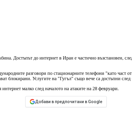
бина. Достъпът до интернет в Иран е частично възстановен, сле
ународните разговори по стационарните телефони "като част от
ат блокирани. Услугите на "Гугъл" също вече са достъпни след 
 интернет малко след началото на атаките на 28 февруари.
Добави в предпочитани в Google