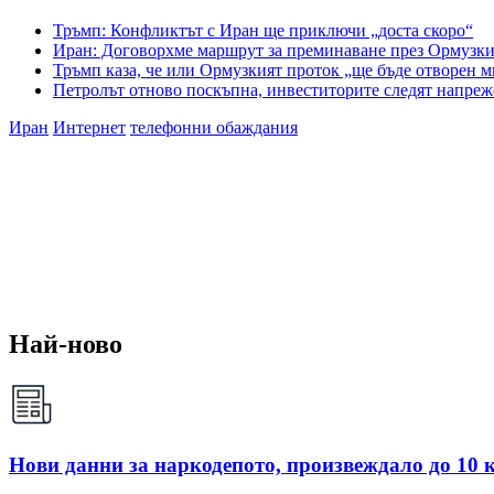
Тръмп: Конфликтът с Иран ще приключи „доста скоро“
Иран: Договорхме маршрут за преминаване през Ормузки
Тръмп каза, че или Ормузкият проток „ще бъде отворен м
Петролът отново поскъпна, инвеститорите следят напр
Иран
Интернет
телефонни обаждания
Най-ново
Нови данни за наркодепото, произвеждало до 10 