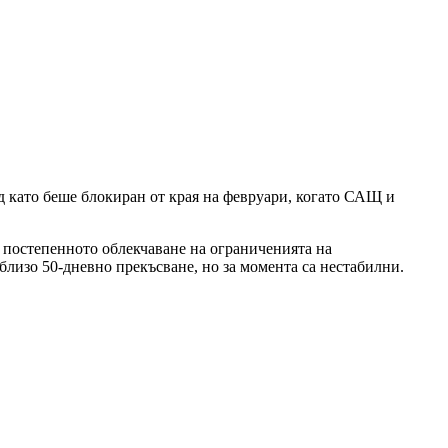
д като беше блокиран от края на февруари, когато САЩ и
 постепенното облекчаване на ограниченията на
близо 50-дневно прекъсване, но за момента са нестабилни.