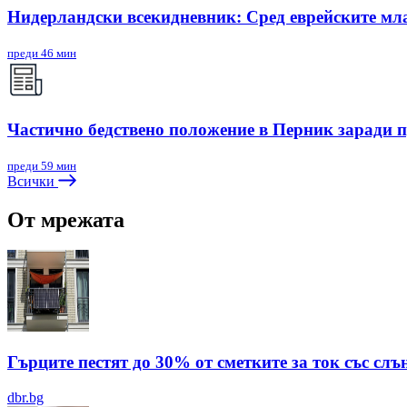
Нидерландски всекидневник: Сред еврейските мл
преди 46 мин
Частично бедствено положение в Перник заради 
преди 59 мин
Всички
От мрежата
Гърците пестят до 30% от сметките за ток със сл
dbr.bg