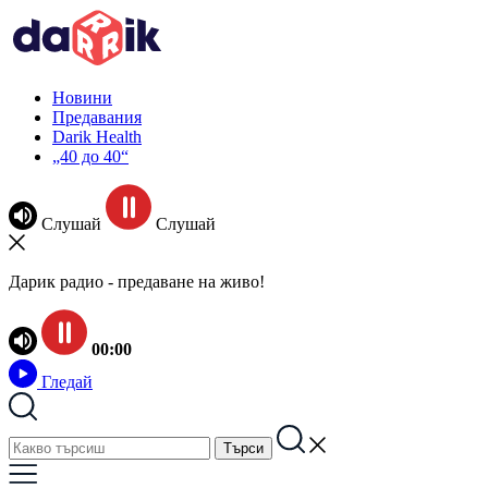
Новини
Предавания
Darik Health
„40 до 40“
Слушай
Слушай
Дарик радио - предаване на живо!
00:00
Гледай