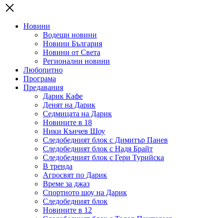
Новини
Водещи новини
Новини България
Новини от Света
Регионални новини
Любопитно
Програма
Предавания
Дарик Кафе
Денят на Дарик
Седмицата на Дарик
Новините в 18
Ники Кънчев Шоу
Следобедният блок с Димитър Панев
Следобедният блок с Надя Брайт
Следобедният блок с Гери Турийска
В тренда
Агросвят по Дарик
Време за джаз
Спортното шоу на Дарик
Следобедният блок
Новините в 12