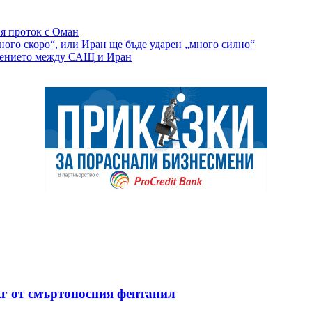
я проток с Оман
ного скоро“, или Иран ще бъде ударен „много силно“
ежението между САЩ и Иран
кг от смъртоносния фентанил