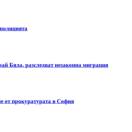
 полицията
ай Бяла, разследват незаконна миграция
е от прокуратурата в София