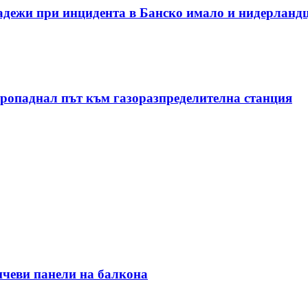
адежи при инцидента в Банско имало и нидерланд
пропаднал път към газоразпределителна станция
ънчеви панели на балкона