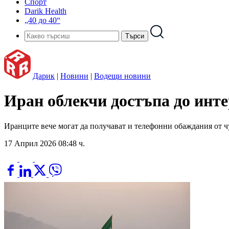
Спорт
Darik Health
„40 до 40“
Дарик
|
Новини
|
Водещи новини
Иран облекчи достъпа до инт
Иранците вече могат да получават и телефонни обаждания от 
17 Април 2026 08:48 ч.