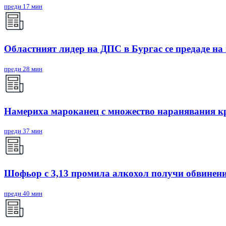
преди 17 мин
Областният лидер на ДПС в Бургас се предаде на
преди 28 мин
Намериха мароканец с множество наранявания кр
преди 37 мин
Шофьор с 3,13 промила алкохол получи обвинени
преди 40 мин