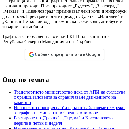
На границата с Гърция трафикът също е нормален на всички
гранични преходи. През преходите „Рудозем“, „Златоград“,
„Маказа“ и „Ивайловград“ преминават леки коли и микробуси
до 3,5 тона. През граничните преходи „Кулата“, „Илинден“ и
„Капитан Петко войвода“ преминават леки коли, автобуси и
товарни автомобили.
Трафикът е нормален на всички ГКПП на границите с
Република Северна Македония и със Сърбия.
Добави в предпочитани в Google
Още по темата
Транспортното министерство иска от АПИ да съгласува
с бранша заповедта за ограничаване движението на
камиони
Испанската полиция разби една от най-големите мрежи
за трафик на мигранти в Средиземно море
Без тирове по „Тракия”, „Струма” и Кресненското
дефиле в петък и неделя
Интензивен е трафикът на „Калотина“ и „Капитан