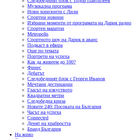
Следобедният блок с Тодор Пантилеев
Музикална програма
Нови хоризонти с Лили
Спортни новини
Избрани моменти от програмата на Дарик радио
Спортен маратон
Metropolis
Спортното шоу на Дарик в аванс
Подкаст в ефира
Още по темата
Портрети на успеха
Как да живеем до 100?
Финес
Дебатът
Следобедният блок с Георги Иванов
Мечтани дестинации
Гласът на изкуството
Квадратни метри
Следобедна криза
Новите 240: Посоката на България
Часът на успеха
Connected
Денят на храбростта
Бранд България
На живо