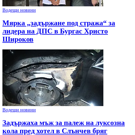
Водещи новини
Мярка „задържане под стража“ за
лидера на ДПС в Бургас Христо
Широков
Водещи новини
Задържаха мъж за палеж на луксозна
кола пред хотел в Слънчев бряг