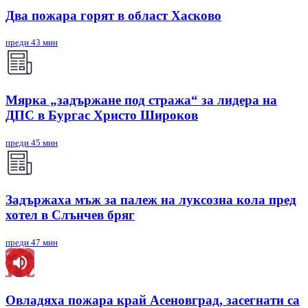
Два пожара горят в област Хасково
преди 43 мин
Мярка „задържане под стража“ за лидера на
ДПС в Бургас Христо Широков
преди 45 мин
Задържаха мъж за палеж на луксозна кола пред
хотел в Слънчев бряг
преди 47 мин
Овладяха пожара край Асеновград, засегнати са