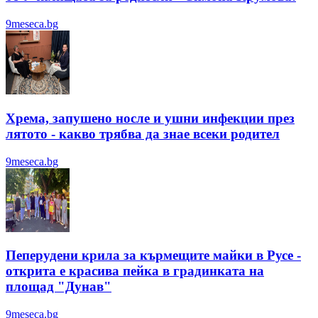
9meseca.bg
Хрема, запушено носле и ушни инфекции през
лятотo - какво трябва да знае всеки родител
9meseca.bg
Пеперудени крила за кърмещите майки в Русе -
открита е красива пейка в градинката на
площад "Дунав"
9meseca.bg