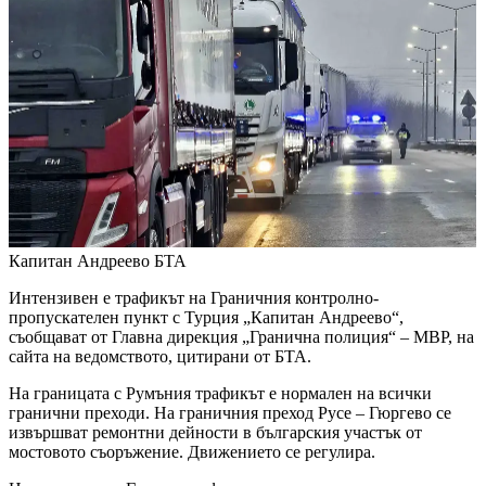
Капитан Андреево
БТА
Интензивен е трафикът на Граничния контролно-
пропускателен пункт с Турция „Капитан Андреево“,
съобщават от Главна дирекция „Гранична полиция“ – МВР, на
сайта на ведомството, цитирани от БТА.
На границата с Румъния трафикът е нормален на всички
гранични преходи. На граничния преход Русе – Гюргево се
извършват ремонтни дейности в българския участък от
мостовото съоръжение. Движението се регулира.