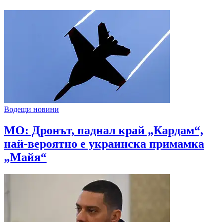
Водещи новини
МО: Дронът, паднал край „Кардам“,
най-вероятно е украинска примамка
„Майя“