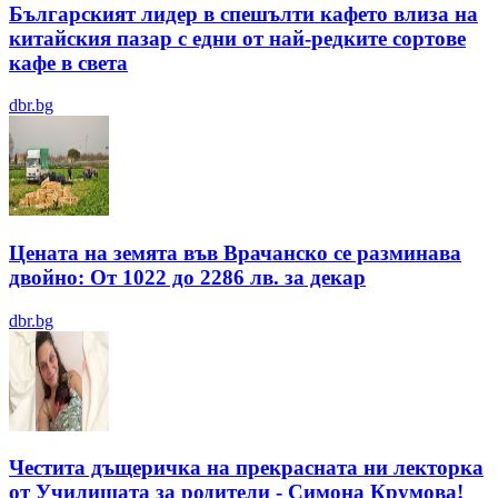
Българският лидер в спешълти кафето влиза на
китайския пазар с едни от най-редките сортове
кафе в света
dbr.bg
Цената на земята във Врачанско се разминава
двойно: От 1022 до 2286 лв. за декар
dbr.bg
Честита дъщеричка на прекрасната ни лекторка
от Училищата за родители - Симона Крумова!