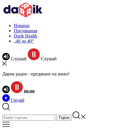
Новини
Предавания
Darik Health
„40 до 40“
Слушай
Слушай
Дарик радио - предаване на живо!
00:00
Гледай