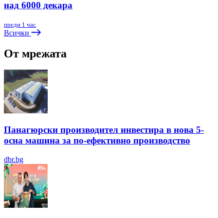
над 6000 декара
преди 1 час
Всички
От мрежата
Панагюрски производител инвестира в нова 5-
осна машина за по-ефективно производство
dbr.bg