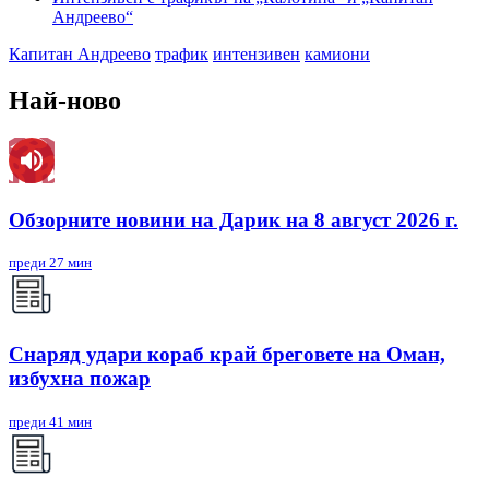
Андреево“
Капитан Андреево
трафик
интензивен
камиони
Най-ново
Обзорните новини на Дарик на 8 август 2026 г.
преди 27 мин
Снаряд удари кораб край бреговете на Оман,
избухна пожар
преди 41 мин