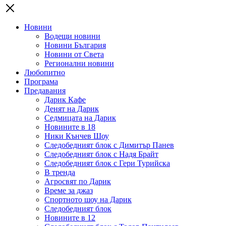
Новини
Водещи новини
Новини България
Новини от Света
Регионални новини
Любопитно
Програма
Предавания
Дарик Кафе
Денят на Дарик
Седмицата на Дарик
Новините в 18
Ники Кънчев Шоу
Следобедният блок с Димитър Панев
Следобедният блок с Надя Брайт
Следобедният блок с Гери Турийска
В тренда
Агросвят по Дарик
Време за джаз
Спортното шоу на Дарик
Следобедният блок
Новините в 12