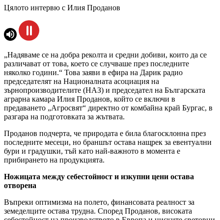
Цялото интервю с Илия Проданов
„Надяваме се на добра реколта и средни добиви, които да се
различават от това, което се случваше през последните
няколко години.“ Това заяви в ефира на Дарик радио
председателят на Националната асоциация на
зърнопроизводителите (НАЗ) и председател на Българската
аграрна камара Илия Проданов, който се включи в
предаването „Агросвят“ директно от комбайна край Бургас, в
разгара на подготовката за жътвата.
Проданов подчерта, че природата е била благосклонна през
последните месеци, но браншът остава нащрек за евентуални
бури и градушки, тъй като най-важното в момента е
прибирането на продукцията.
Ножицата между себестойност и изкупни цени остава
отворена
Въпреки оптимизма на полето, финансовата реалност за
земеделците остава трудна. Според Проданов, високата
себестойност на производството в Европа и ниските световни