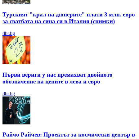
Турският "крал на дюнерите" плати 3 млн. евро
за сватбата на сина си в Италия (снимки)
dbr.bg
Първи вериги у нас премахват двойното
обозначение на цените в лева и евро
dbr.bg
Райчо Райчев: Проектът за космически център в