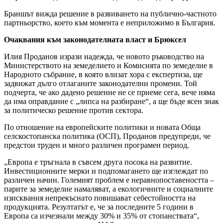
Браншът вижда решение в развиването на публично-частното
партньорство, което към момента е неприложимо в България.
Очаквания към законодателната власт и Брюксел
Илия Проданов изрази надежда, че новото ръководство на
Министерството на земеделието и Комисията по земеделие в
Народното събрание, в която влизат хора с експертиза, ще
задвижат дълго отлаганите законодателни промени. Той
подчерта, че ако дадено решение не се приеме сега, вече няма
да има оправдание с „липса на разбиране“, а ще бъде ясен знак
за политическо решение против сектора.
По отношение на европейските политики и новата Обща
селскостопанска политика (ОСП), Проданов предупреди, че
предстои труден и много различен програмен период.
„Европа е тръгнала в съвсем друга посока на развитие.
Инвестиционните мерки и подпомагането ще изглеждат по
различен начин. Големият проблем е неравнопоставеността –
парите за земеделие намаляват, а екологичните и социалните
изисквания непрекъснато повишават себестойността на
продукцията. Резултатът е, че за последните 5 години в
Европа са изчезнали между 30% и 35% от стопанствата“,