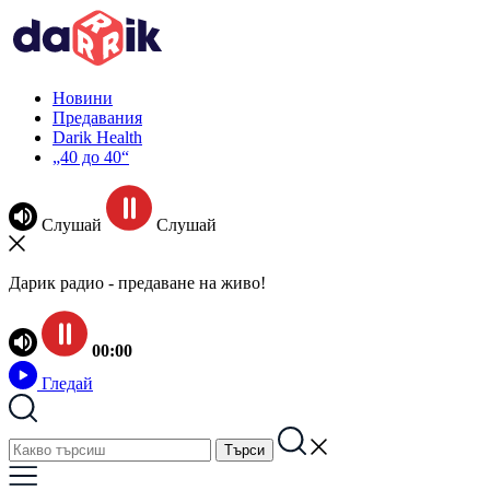
Новини
Предавания
Darik Health
„40 до 40“
Слушай
Слушай
Дарик радио - предаване на живо!
00:00
Гледай