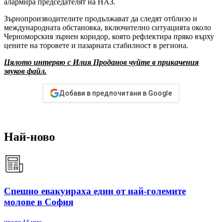
алармира председателят на НАЗ.
Зърнопроизводителите продължават да следят отблизо и
международната обстановка, включително ситуацията около
Черноморския зърнен коридор, която рефлектира пряко върху
цените на торовете и пазарната стабилност в региона.
Цялото интервю с Илия Проданов чуйте в прикачения
звуков файл.
Добави в предпочитани в Google
Най-ново
Спешно евакуираха един от най-големите
молове в София
преди 44 мин