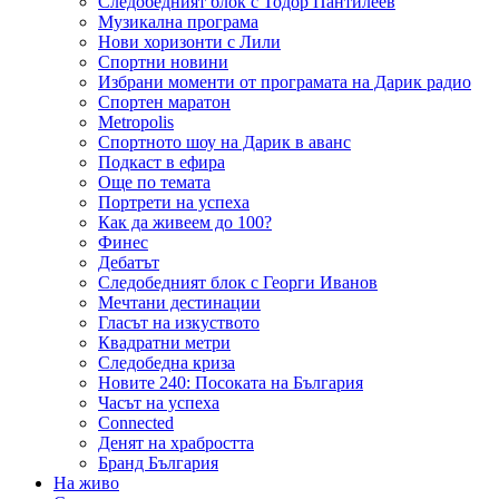
Следобедният блок с Тодор Пантилеев
Музикална програма
Нови хоризонти с Лили
Спортни новини
Избрани моменти от програмата на Дарик радио
Спортен маратон
Metropolis
Спортното шоу на Дарик в аванс
Подкаст в ефира
Още по темата
Портрети на успеха
Как да живеем до 100?
Финес
Дебатът
Следобедният блок с Георги Иванов
Мечтани дестинации
Гласът на изкуството
Квадратни метри
Следобедна криза
Новите 240: Посоката на България
Часът на успеха
Connected
Денят на храбростта
Бранд България
На живо