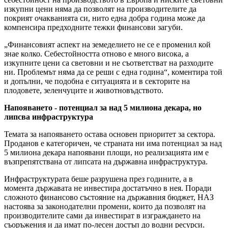
изкупни цени няма да позволят на производителите да
покрият очакванията си, нито една добра година може да
компенсира предходните тежки финансови загуби.
„Финансовият аспект на земеделието не се е променил кой
знае колко. Себестойността отново е много висока, а
изкупните цени са световни и не съответстват на разходите
ни. Проблемът няма да се реши с една година“, коментира той
и допълни, че подобна е ситуацията и в секторите на
плодовете, зеленчуците и животновъдството.
Напояването - потенциал за над 5 милиона декара, но
липсва инфраструктура
Темата за напояването остава основен приоритет за сектора.
Проданов е категоричен, че страната ни има потенциал за над
5 милиона декара напоявани площи, но реализацията им е
възпрепятствана от липсата на държавна инфраструктура.
Инфраструктурата беше разрушена през годините, а в
момента държавата не инвестира достатъчно в нея. Поради
сложното финансово състояние на държавния бюджет, НАЗ
настоява за законодателни промени, които да позволят на
производителите сами да инвестират в изграждането на
съоръжения и да имат по-лесен достъп до водни ресурси.