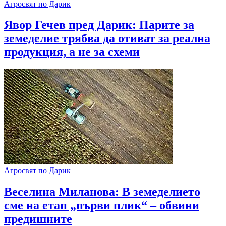
Агросвят по Дарик
Явор Гечев пред Дарик: Парите за
земеделие трябва да отиват за реална
продукция, а не за схеми
Агросвят по Дарик
​Веселина Миланова: В земеделието
сме на етап „първи плик“ – обвини
предишните