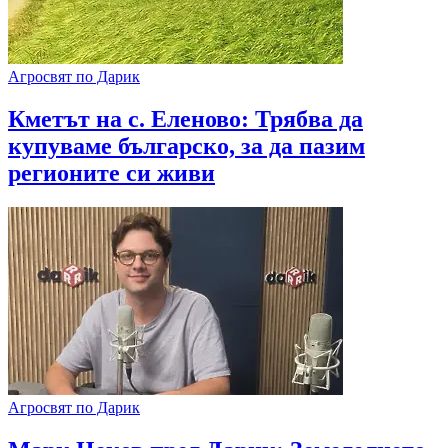
Агросвят по Дарик
Кметът на с. Еленово: Трябва да
купуваме българско, за да пазим
регионите си живи
Агросвят по Дарик