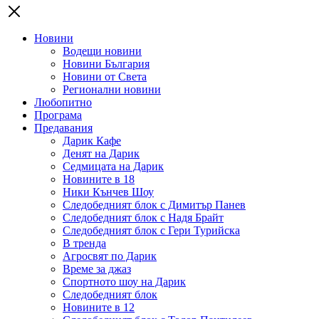
Новини
Водещи новини
Новини България
Новини от Света
Регионални новини
Любопитно
Програма
Предавания
Дарик Кафе
Денят на Дарик
Седмицата на Дарик
Новините в 18
Ники Кънчев Шоу
Следобедният блок с Димитър Панев
Следобедният блок с Надя Брайт
Следобедният блок с Гери Турийска
В тренда
Агросвят по Дарик
Време за джаз
Спортното шоу на Дарик
Следобедният блок
Новините в 12