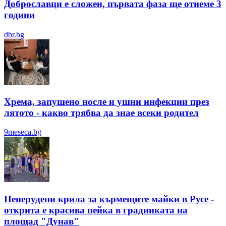
Доброславци е сложен, първата фаза ще отнеме 3
години
dbr.bg
Хрема, запушено носле и ушни инфекции през
лятотo - какво трябва да знае всеки родител
9meseca.bg
Пеперудени крила за кърмещите майки в Русе -
открита е красива пейка в градинката на
площад "Дунав"