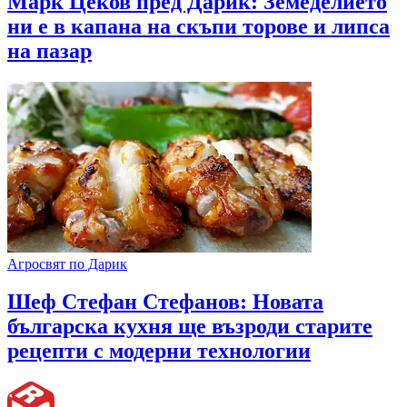
Марк Цеков пред Дарик: Земеделието
ни е в капана на скъпи торове и липса
на пазар
Агросвят по Дарик
Шеф Стефан Стефанов: Новата
българска кухня ще възроди старите
рецепти с модерни технологии