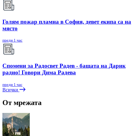
Голям пожар пламна в София, девет екипа са на
място
преди 1 час
Спомени за Радосвет Радев - бащата на Дарик
радио! Говори Дима Радева
преди 1 час
Всички
От мрежата