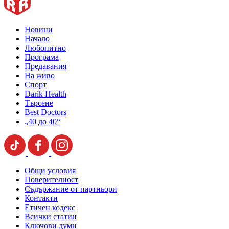
Новини
Начало
Любопитно
Програма
Предавания
На живо
Спорт
Darik Health
Търсене
Best Doctors
„40 до 40“
Общи условия
Поверителност
Съдържание от партньори
Контакти
Етичен кодекс
Всички статии
Ключови думи