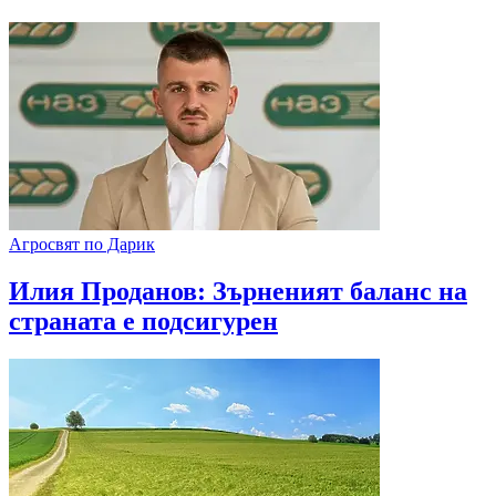
Агросвят по Дарик
Илия Проданов: Зърненият баланс на
страната е подсигурен