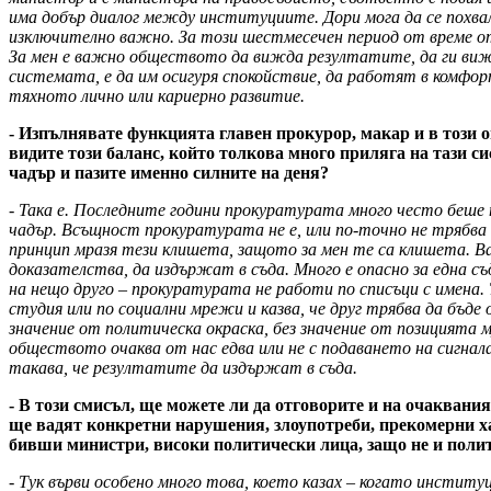
има добър диалог между институциите. Дори мога да се похвал
изключително важно. За този шестмесечен период от време от 
За мен е важно обществото да вижда резултатите, да ги вижда
системата, е да им осигуря спокойствие, да работят в комфорт
тяхното лично или кариерно развитие.
- Изпълнявате функцията главен прокурор, макар и в този ог
видите този баланс, който толкова много приляга на тази сис
чадър и пазите именно силните на деня?
- Така е. Последните години прокуратурата много често беше п
чадър. Всъщност прокуратурата не е, или по-точно не трябва д
принцип мразя тези клишета, защото за мен те са клишета. Ва
доказателства, да издържат в съда. Много е опасно за една съ
на нещо друго – прокуратурата не работи по списъци с имена. 
студия или по социални мрежи и казва, че друг трябва да бъде 
значение от политическа окраска, без значение от позицията м
обществото очаква от нас едва или не с подаването на сигнала
такава, че резултатите да издържат в съда.
- В този смисъл, ще можете ли да отговорите и на очаквани
ще вадят конкретни нарушения, злоупотреби, прекомерни ха
бивши министри, високи политически лица, защо не и полит
- Тук върви особено много това, което казах – когато инстит