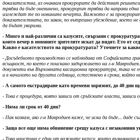
доказателства, аз очаквам прокурорите да действат решително.
трябва да бъде оневинено, прокурорът трябва да направи една
изглеждат те по новините вечерта. Важното е за прокурорит
доказателствата, по закон, по вътрешно убеждение, което не 
да бъдат укорими.
- Много и най-различни са казусите, свързани с прокуратур
които вечер в новините зрителите искат да видят. Ето от се
Какво е касателството на прокуратурата? Уточнете за какв
- Досъдебното производство се наблюдава от Софийската градс
всъщност, по което е поискано задържането на г-н Мавродиев.
документи във Върховната касационна прокуратура, така че оча
и в началото на другата седмица, естествено в срока, който 
- А самото екстрадиране като времеви хоризонт, до 40 дни щ
- Това е процедура, която зависи от сръбските власти, зависи 
- Няма ли срок от 40 дни?
- Пак казвам, ако г-н Мавродиев каже, че иска да бъде... даде
- Защо все още няма обвинение срещу казуса с незаконния 
- Това наистина е един от важните казуси, които възникнаха 