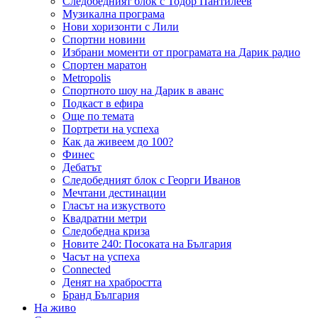
Следобедният блок с Тодор Пантилеев
Музикална програма
Нови хоризонти с Лили
Спортни новини
Избрани моменти от програмата на Дарик радио
Спортен маратон
Metropolis
Спортното шоу на Дарик в аванс
Подкаст в ефира
Още по темата
Портрети на успеха
Как да живеем до 100?
Финес
Дебатът
Следобедният блок с Георги Иванов
Мечтани дестинации
Гласът на изкуството
Квадратни метри
Следобедна криза
Новите 240: Посоката на България
Часът на успеха
Connected
Денят на храбростта
Бранд България
На живо