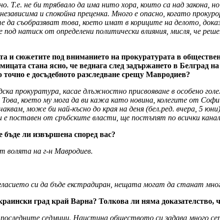
 Т.е. не би трябвало да има нито хора, които са над закона, н
 независима и спокойна преценка. Много е опасно, когато проку
е да съобразяват това, което имат в кориците на делото, док
е под натиск от определени политически влияния, мисля, че реш
ата и сюжетите под вниманието на прокуратурата в обществено
дмицата стана ясно, че веднага след задържането в Белград н
о точно е досъдебното разследване срещу Мавродиев?
ка прокуратура, касае длъжностно присвояване в особено голем
 Това, което му мога да ви кажа като новина, колегите от Соф
квам, може би най-късно до края на деня (бел.ред. вчера, 5 юн
ни е поставен от сръбските власти, ще постъпят по всички кан
е бъде ли извършена според вас?
от волята на г-н Мавродиев.
 съгласието си да бъде екстрадиран, нещата могат да станат мног
украински град край Варна? Толкова ли няма доказателство, 
в последните седмици. Наистина обществото си задава много се