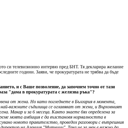
ото си телевизионно интервю пред БНТ. Тя декларира желание
следните години. Заяви, че прокуратурата не трябва да бъде
нието, и с Ваше позволение, да започнем точно от тази
раза "дама в прокуратурата с желязна ръка"?
лавена от жена. Но като погледнете в България в момента,
 най-важните съдилища се оглавяват от жени, и Върховният
на. Макар и за 6 месеца. Както знаете бях определена за
 време моята амбиция е да възстановя нормалността в
сувано новото правителство, проведох разговори с вътрешния
 директор на Агенция "Митници". Така че за мен е важно да