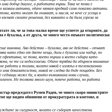
има добър диалог, и работата върви. Така че това е
 казвам активни, обаче нямам предвид само показно активни.
ва, което могат да очакват, и мисля, че вече се усеща в
 вземат своите решения, без каквато и да била угроза за
ате ли, че за това малко време ще успеете да откроите, да
а е бухалка, а от друга, че много често опъвате политически
ше виновна. Ако действа – бухалка, ако не действа – опъват
ява като едно от двете неща, дали е бухалка или чадър, по
е ефективна, че това, което върши и което събира като
акона, че те са недосегаеми. Обаче трябва да обърнем внимание
не работи и тогава, когато някой е излязъл в телевизионни
о има доказателства, никой не следва да бъде пощаден. Без
 седмици може би, и които възникнаха нови случаи,
азличен. Не толкова много шум, повече работа, но работа
нистър-председател Румен Радев, че много скоро министрите
еме ще видим обвинени от прокуратурата и кметове, и
лужбите за сигурност, когато се съберат качествени