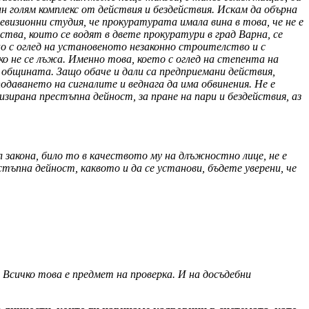
ин голям комплекс от действия и бездействия. Искам да обърна
визионни студия, че прокуратурата имала вина в това, че не е
ва, които се водят в двете прокуратури в град Варна, се
о с оглед на установеното незаконно строителство и с
ко не се лъжа. Именно това, което с оглед на степента на
 общината. Защо обаче и дали са предприемани действия,
одаването на сигналите и веднага да има обвинения. Не е
изирана престъпна дейност, за пране на пари и бездействия, аз
шил закона, било то в качеството му на длъжностно лице, не е
стъпна дейност, каквото и да се установи, бъдете уверени, че
. Всичко това е предмет на проверка. И на досъдебни