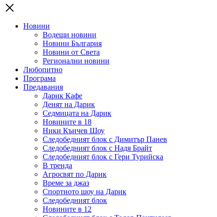
Новини
Водещи новини
Новини България
Новини от Света
Регионални новини
Любопитно
Програма
Предавания
Дарик Кафе
Денят на Дарик
Седмицата на Дарик
Новините в 18
Ники Кънчев Шоу
Следобедният блок с Димитър Панев
Следобедният блок с Надя Брайт
Следобедният блок с Гери Турийска
В тренда
Агросвят по Дарик
Време за джаз
Спортното шоу на Дарик
Следобедният блок
Новините в 12