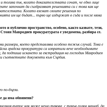
о и тогава пък, когато доказателствата сочат, че едно лице
рорите започнат да съобразяват решенията си с това как ще
азателствата. Когато вземат своите решения по
енията им ще бъдат... първо ще издържат в съда и после няма
то и публично пространство, особено, както казвате, тези,
а Стоян Мавродиев прокуратурата е уведомена, разбира се.
и размери, което представлява особено тежък случай. Това е
ийска градска прокуратура са изпратили вече необходимите
и), да подпиша искането за екстрадиция на господин Мавродиев
али съответните документи към Сърбия.
о по-бързи.
че да има обвинени?
риозния въпрос как може нещо такова, с такъв голям мащаб, да