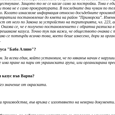
ествуване. Защото то не се касае само за постройки. Това е ед
това не е само прокуратурата. В последните дни чувам по теле
о. Когато изнасяхме информация относно досъдебните производст
изпратила постановление до кмета на район "Приморски". Именн
ст от него по Закона за устройство на територията, чл. 223, а
казва се, че е получено постановлението с обратна разписка в
решаваме казуса. Точно тук пак важи, че обществото очаква с п
о се потвърди всичко това, което беше изнесено, дори за орган
.
азуса "Баба Алино"?
аем. За всеки един, който установим, че по някакъв начин е нару
 има пране на пари от украинската група, или организирана пре
я казус във Варна?
Без значение от окраската.
и производства, във връзка с изготвянето на неверни документи