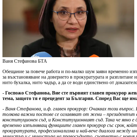
Ваня Стефанова
БТА
Обещание за повече работа и по-малко шум заяви временно из
за възстановяване на доверието в прокуратурата и разплитане н
нито бухалка, нито чадър, а да се води единствено от доказателс
- Госпожо Стефанова, Вие сте първият главен прокурор жена
тема, защото тя е прецедент за България. Според Вас ще и
- Ваня Стефанова, и.ф. главен прокурор: Очаквах този въпрос
толкова важни постове се оглавяват от жени – президентът 
конституционен съд, и Конституционният съд. Така че явно е 
временно изпълняващ функциите главен прокурор със срок, койт
прокуратурата, професионализма и най-вече диалога между ин
министър и с министъра на правосъдието, съответно с новия и