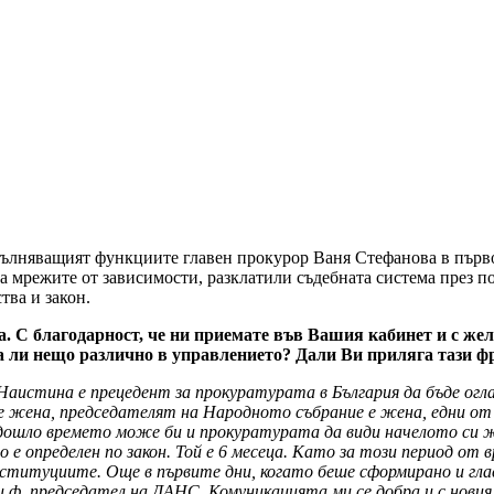
пълняващият функциите главен прокурор Ваня Стефанова в първ
а мрежите от зависимости, разклатили съдебната система през по
тва и закон.
. С благодарност, че ни приемате във Вашия кабинет и с жела
ма ли нещо различно в управлението? Дали Ви приляга тази ф
. Наистина е прецедент за прокуратурата в България да бъде ог
е жена, председателят на Народното събрание е жена, едни от
дошло времето може би и прокуратурата да види начелото си же
о е определен по закон. Той е 6 месеца. Като за този период от
ституциите. Още в първите дни, когато беше сформирано и гла
.ф. председател на ДАНС. Комуникацията ми се добра и с новия