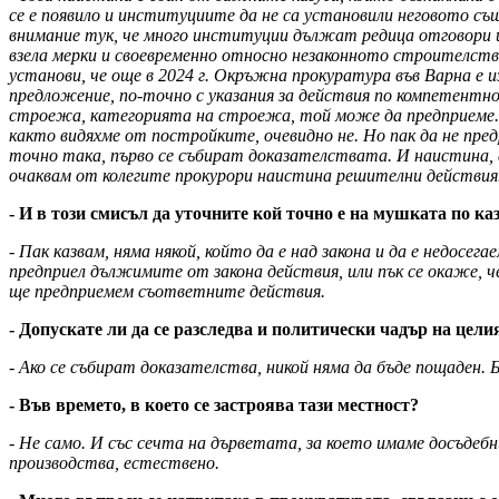
се е появило и институциите да не са установили неговото същ
внимание тук, че много институции дължат редица отговори и 
взела мерки и своевременно относно незаконното строителств
установи, че още в 2024 г. Окръжна прокуратура във Варна е 
предложение, по-точно с указания за действия по компетентно
строежа, категорията на строежа, той може да предприеме. О
както видяхме от постройките, очевидно не. Но пак да не пред
точно така, първо се събират доказателствата. И наистина, ак
очаквам от колегите прокурори наистина решителни действия
- И в този смисъл да уточните кой точно е на мушката по к
- Пак казвам, няма някой, който да е над закона и да е недосег
предприел дължимите от закона действия, или пък се окаже, че
ще предприемем съответните действия.
- Допускате ли да се разследва и политически чадър на цели
- Ако се събират доказателства, никой няма да бъде пощаден. 
- Във времето, в което се застроява тази местност?
- Не само. И със сечта на дърветата, за което имаме досъдебн
производства, естествено.