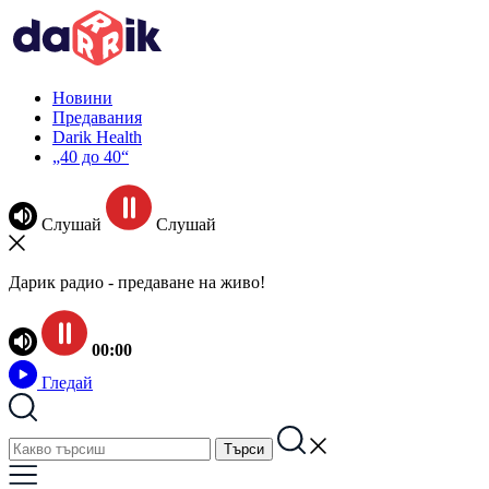
Новини
Предавания
Darik Health
„40 до 40“
Слушай
Слушай
Дарик радио - предаване на живо!
00:00
Гледай