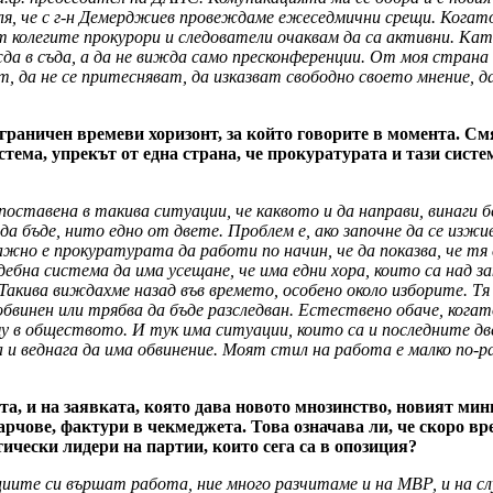
я, че с г-н Демерджиев провеждаме ежеседмични срещи. Когато 
колегите прокурори и следователи очаквам да са активни. Като
 в съда, а да не вижда само пресконференции. От моя страна то
, да не се притесняват, да изказват свободно своето мнение, да
раничен времеви хоризонт, за който говорите в момента. Смят
тема, упрекът от една страна, че прокуратурата и тази систем
оставена в такива ситуации, че каквото и да направи, винаги бе
а бъде, нито едно от двете. Проблем е, ако започне да се изжив
жно е прокуратурата да работи по начин, че да показва, че тя 
дебна система да има усещане, че има едни хора, които са над з
Такива виждахме назад във времето, особено около изборите. Тя 
обвинен или трябва да бъде разследван. Естествено обаче, когат
у в обществото. И тук има ситуации, които са и последните две
 и веднага да има обвинение. Моят стил на работа е малко по-р
ята, и на заявката, която дава новото мнозинство, новият ми
рчове, фактури в чекмеджета. Това означава ли, че скоро вр
ически лидери на партии, които сега са в опозиция?
уциите си вършат работа, ние много разчитаме и на МВР, и на с