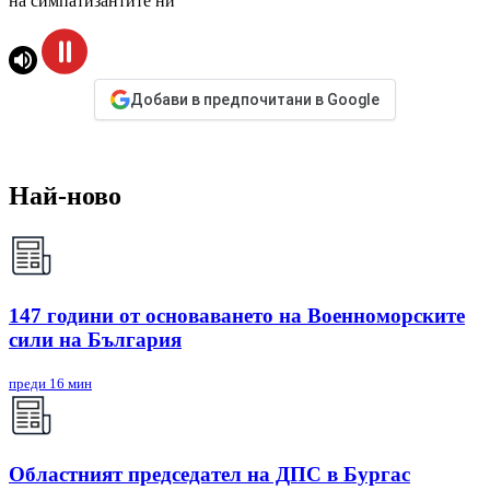
на симпатизантите ни
Добави в предпочитани в Google
Най-ново
147 години от основаването на Военноморските
сили на България
преди 16 мин
Областният председател на ДПС в Бургас