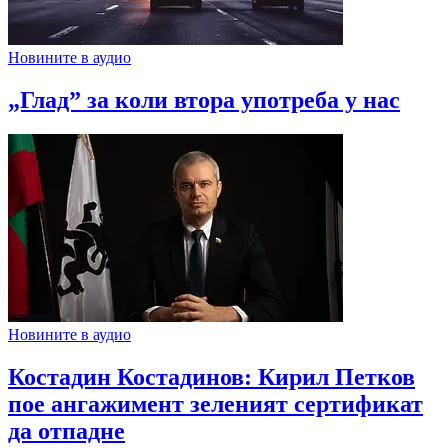
Новините в аудио
„Глад” за коли втора употреба у нас
Новините в аудио
Костадин Костадинов: Кирил Петков
пое ангажимент зеленият сертификат
да отпадне