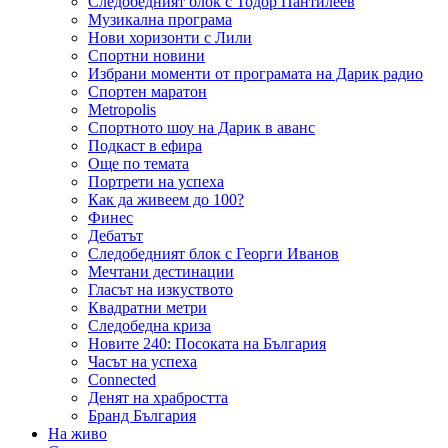
Следобедният блок с Тодор Пантилеев
Музикална програма
Нови хоризонти с Лили
Спортни новини
Избрани моменти от програмата на Дарик радио
Спортен маратон
Metropolis
Спортното шоу на Дарик в аванс
Подкаст в ефира
Още по темата
Портрети на успеха
Как да живеем до 100?
Финес
Дебатът
Следобедният блок с Георги Иванов
Мечтани дестинации
Гласът на изкуството
Квадратни метри
Следобедна криза
Новите 240: Посоката на България
Часът на успеха
Connected
Денят на храбростта
Бранд България
На живо