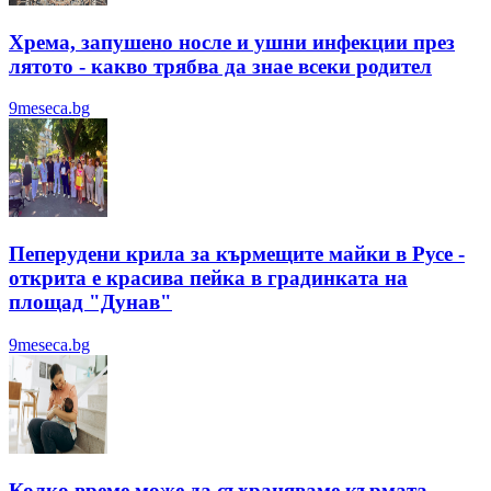
Хрема, запушено носле и ушни инфекции през
лятотo - какво трябва да знае всеки родител
9meseca.bg
Пеперудени крила за кърмещите майки в Русе -
открита е красива пейка в градинката на
площад "Дунав"
9meseca.bg
Колко време може да съхраняваме кърмата -