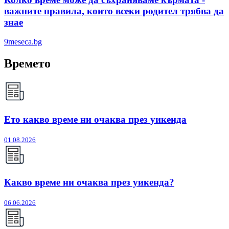
важните правила, които всеки родител трябва да
знае
9meseca.bg
Времето
Ето какво време ни очаква през уикенда
01.08.2026
Какво време ни очаква през уикенда?
06.06.2026