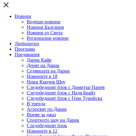
Новини
Водещи новини
Новини България
Новини от Света
Регионални новини
Любопитно
Програма
Предавания
Дарик Кафе
Денят на Дарик
Седмицата на Дарик
Новините в 18
Ники Кънчев Шоу
Следобедният блок с Димитър Панев
Следобедният блок с Надя Брайт
Следобедният блок с Гери Турийска
В тренда
Агросвят по Дарик
Време за джаз
Спортното шоу на Дарик
Следобедният блок
Новините в 12