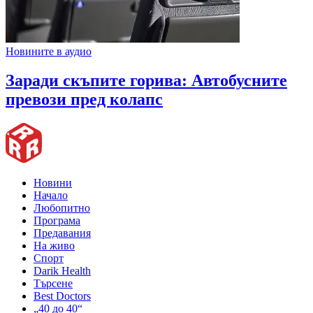
Новините в аудио
Заради скъпите горива: Автобусните
превози пред колапс
Новини
Начало
Любопитно
Програма
Предавания
На живо
Спорт
Darik Health
Търсене
Best Doctors
„40 до 40“