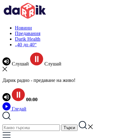
Новини
Предавания
Darik Health
„40 до 40“
Слушай
Слушай
Дарик радио - предаване на живо!
00:00
Гледай