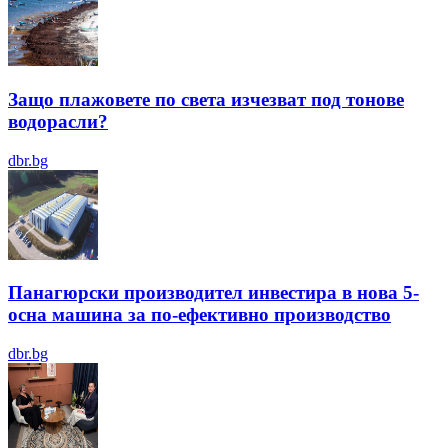
Защо плажовете по света изчезват под тонове
водорасли?
dbr.bg
Панагюрски производител инвестира в нова 5-
осна машина за по-ефективно производство
dbr.bg