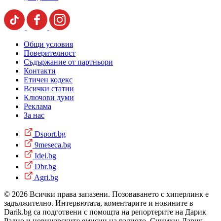
Общи условия
Поверителност
Съдържание от партньори
Контакти
Етичен кодекс
Всички статии
Ключови думи
Реклама
За нас
Dsport.bg
9meseca.bg
Idei.bg
Dbr.bg
Agri.bg
© 2026 Всички права запазени. Позоваването с хиперлинк е
задължително. Интервютата, коментарите и новините в
Darik.bg са подготвени с помощта на репортерите на Дарик
Радио и новинарските емисии на радиото. Снимки: Дарик