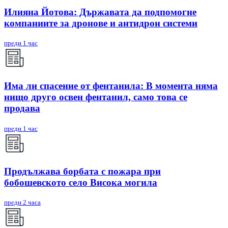
Илияна Йотова: Държавата да подпомогне
компаниите за дронове и антидрон системи
преди 1 час
Има ли спасение от фентанила: В момента няма
нищо друго освен фентанил, само това се
продава
преди 1 час
Продължава борбата с пожара при
бобошевското село Висока могила
преди 2 часа