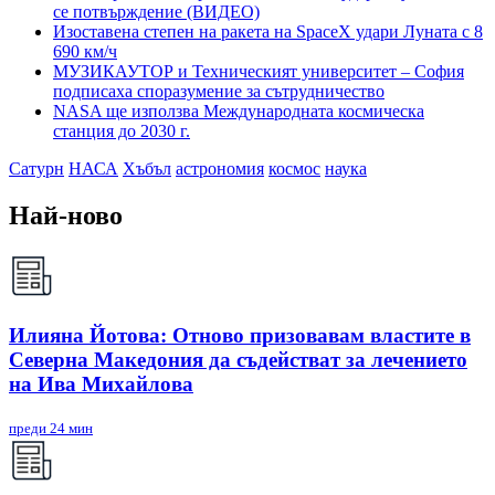
се потвърждение (ВИДЕО)
Изоставена степен на ракета на SpaceX удари Луната с 8
690 км/ч
МУЗИКАУТОР и Техническият университет – София
подписаха споразумение за сътрудничество
NASA ще използва Международната космическа
станция до 2030 г.
Сатурн
НАСА
Хъбъл
астрономия
космос
наука
Най-ново
Илияна Йотова: Отново призовавам властите в
Северна Македония да съдействат за лечението
на Ива Михайлова
преди 24 мин