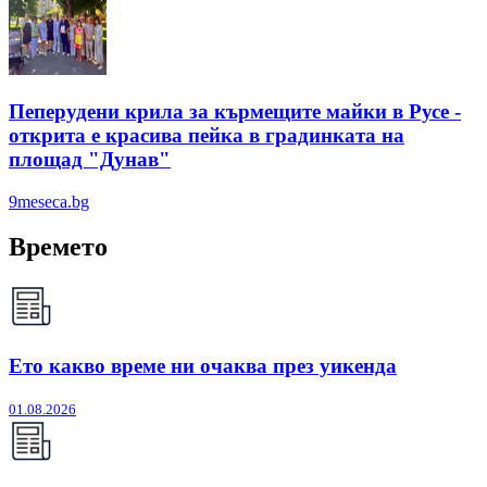
Пеперудени крила за кърмещите майки в Русе -
открита е красива пейка в градинката на
площад "Дунав"
9meseca.bg
Времето
Ето какво време ни очаква през уикенда
01.08.2026