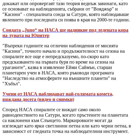
докажат или опровергаят тази теория веднъж завинаги, като
се основават на наблюденията, събрани от "Вояджър" и
"Касини" - специалната сонда за Сатурн, която наблюдаваше
явлението при последната си поява в края на 2000-те години.
Сондата „Juno“ на НАСА ще надникне под ледената кора
на луната на Юпитер
"Въпреки годините на отлични наблюдения от мисията
"Касини", точното начало и продължителност на сезона на
спиралите все още е непредсказуемо, по-скоро като
предсказването на първата буря по време на сезона на
ураганите", казва в изявление Ейми Саймън, старши
планетарен учен в НАСА, която ръководи програмата
"Наследство на атмосферите на външните планети" на
"Хъбъл".
Учени от НАСА наблюдават най-голямата комета,
виждана досега (видео и снимки)
Според НАСА спиралите се виждат само около
равноденствието на Сатурн, когато пръстените на планетата
са наклонени към Слънцето. Маркировките могат да
изглеждат като ярки светлинни петна или като черни петна, в
зависимост от гледната точка на наблюдателния инструмент.