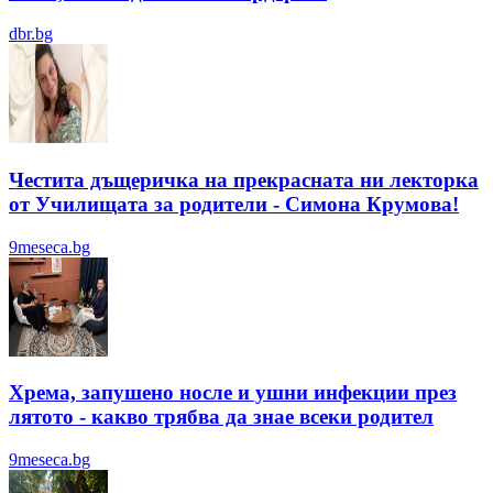
dbr.bg
Честита дъщеричка на прекрасната ни лекторка
от Училищата за родители - Симона Крумова!
9meseca.bg
Хрема, запушено носле и ушни инфекции през
лятотo - какво трябва да знае всеки родител
9meseca.bg