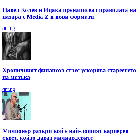
Павел Колев и Ицака пренаписват правилата на
пазара с Media Z и нови формати
dbr.bg
Хроничният финансов стрес ускорява стареенето
на мозъка
dbr.bg
Милионер разкри кой е най-лошият кариерен
съвет, който дават милиардерите