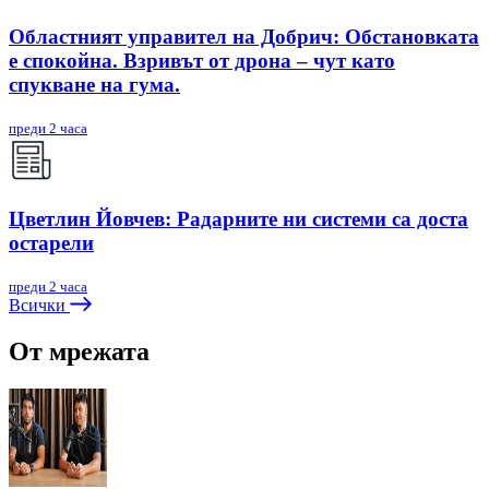
Областният управител на Добрич: Обстановката
е спокойна. Взривът от дрона – чут като
спукване на гума.
преди 2 часа
Цветлин Йовчев: Радарните ни системи са доста
остарели
преди 2 часа
Всички
От мрежата