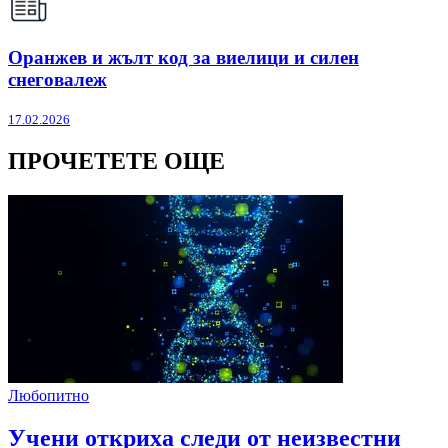
Оранжев и жълт код за виелици и силен
снеговалеж
17.02.2026
ПРОЧЕТЕТЕ ОЩЕ
Любопитно
Учени откриха следи от неизвестни