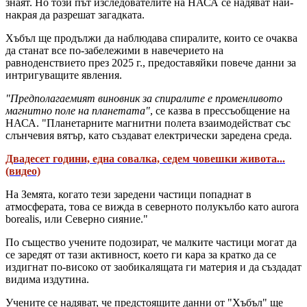
знаят. Но този път изследователите на НАСА се надяват най-
накрая да разрешат загадката.
Хъбъл ще продължи да наблюдава спиралите, които се очаква
да станат все по-забележими в навечерието на
равноденствието през 2025 г., предоставяйки повече данни за
интригуващите явления.
"Предполагаемият виновник за спиралите е променливото
магнитно поле на планетата"
, се казва в прессъобщение на
НАСА. "Планетарните магнитни полета взаимодействат със
слънчевия вятър, като създават електрически заредена среда.
Двадесет години, една совалка, седем човешки живота...
(видео)
На Земята, когато тези заредени частици попаднат в
атмосферата, това се вижда в северното полукълбо като aurora
borealis, или Северно сияние."
По същество учените подозират, че малките частици могат да
се заредят от тази активност, което ги кара за кратко да се
издигнат по-високо от заобикалящата ги материя и да създадат
видима издутина.
Учените се надяват, че предстоящите данни от "Хъбъл" ще