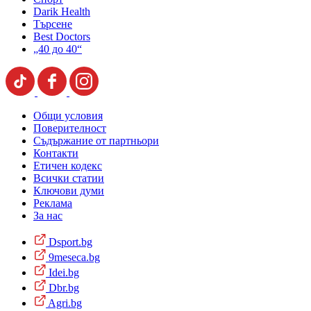
Darik Health
Търсене
Best Doctors
„40 до 40“
Общи условия
Поверителност
Съдържание от партньори
Контакти
Етичен кодекс
Всички статии
Ключови думи
Реклама
За нас
Dsport.bg
9meseca.bg
Idei.bg
Dbr.bg
Agri.bg