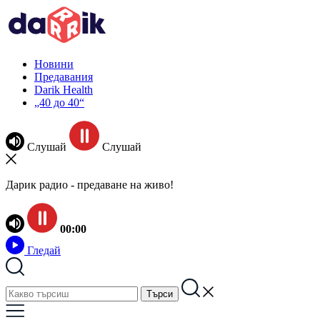
Новини
Предавания
Darik Health
„40 до 40“
Слушай
Слушай
Дарик радио - предаване на живо!
00:00
Гледай