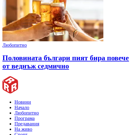
Любопитно
Половината българи пият бира повече
от веднъж седмично
Новини
Начало
Любопитно
Програма
Предавания
На живо
Спорт