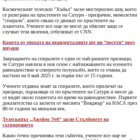
Космическият телескоп "Хъбъл" засне мистериозно шоу, което
се разиграва на пръстените на Сатурн - призрачни, мимолетни
"спирали", които сякаш се движат по пръстените на
планетата. Учените все още не могат да обяснят защо се
случват тези явления, отбелязват от CNN.
Комета от епохата на неандерталците ще ни “посети“ през
януари
Завръщането на спиралите е един от най-ранните признаци,
че Сатурн навлиза в нов сезон с наближаването на есенното
равноденствие в северното полукълбо, което се очаква да
настъпи на 6 май 2025 г. за първи път от 15 години.
Учените отдавна знаят за спиралите, които приличат на
призраци, пързалящи се по пръстените на Сатурн и могат да
се видят около планетата по време на равноденствие. Първите
доказателства са заснети от мисията "Вояджър" на НАСА през
80-те години на миналия век.
Телескопът „Джеймс Уеб“ засне Стълбовете на
сътворението
Какво точно причинява тези събития, учените все още не