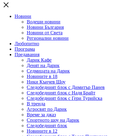
Новини
Водещи новини
Новини България
Новини от Света
Регионални новини
Любопитно
Програма
Предавания
Дарик Кафе
Денят на Дарик
Седмицата на Дарик
Новините в 18
Ники Кънчев Шоу
Следобедният блок с Димитър Панев
Следобедният блок с Надя Брайт
Следобедният блок с Гери Турийска
В тренда
Агросвят по Дарик
Време за джаз
Спортното шоу на Дарик
Следобедният блок
Новините в 12