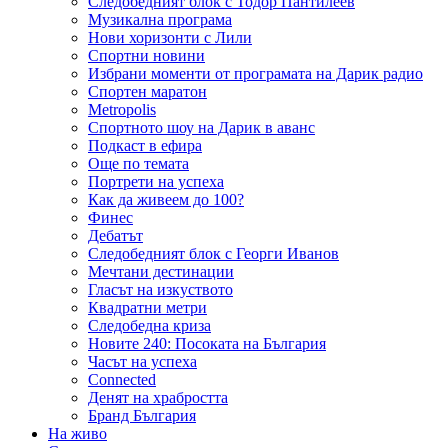
Следобедният блок с Тодор Пантилеев
Музикална програма
Нови хоризонти с Лили
Спортни новини
Избрани моменти от програмата на Дарик радио
Спортен маратон
Metropolis
Спортното шоу на Дарик в аванс
Подкаст в ефира
Още по темата
Портрети на успеха
Как да живеем до 100?
Финес
Дебатът
Следобедният блок с Георги Иванов
Мечтани дестинации
Гласът на изкуството
Квадратни метри
Следобедна криза
Новите 240: Посоката на България
Часът на успеха
Connected
Денят на храбростта
Бранд България
На живо