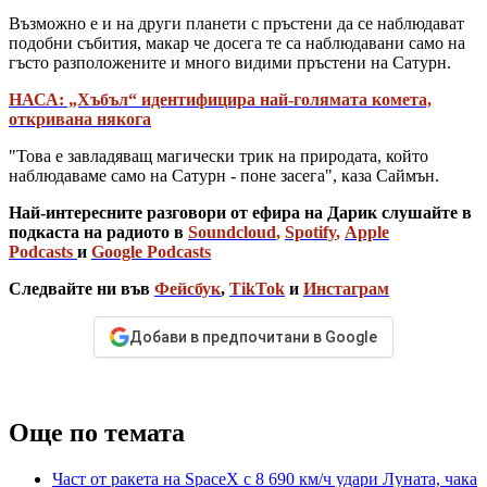
Възможно е и на други планети с пръстени да се наблюдават
подобни събития, макар че досега те са наблюдавани само на
гъсто разположените и много видими пръстени на Сатурн.
НАСА: „Хъбъл“ идентифицира най-голямата комета,
откривана някога
"Това е завладяващ магически трик на природата, който
наблюдаваме само на Сатурн - поне засега", каза Саймън.
Най-интересните разговори от ефира на Дарик слушайте в
подкаста на радиото в
Soundcloud
,
Spotify
,
Apple
Podcasts
и
Google Podcasts
Следвайте ни във
Фейсбук
,
TikTok
и
Инстаграм
Добави в предпочитани в Google
Още по темата
Част от ракета на SpaceX с 8 690 км/ч удари Луната, чака