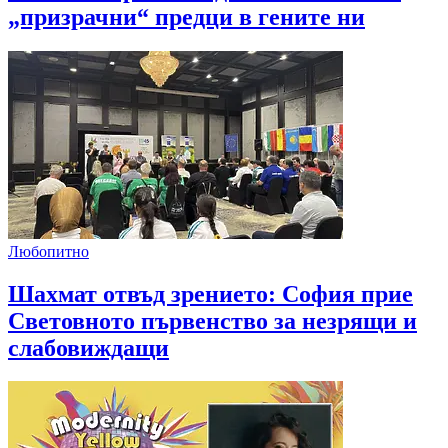
„призрачни“ предци в гените ни
Любопитно
Шахмат отвъд зрението: София прие
Световното първенство за незрящи и
слабовиждащи