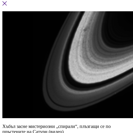
Хъбъл засне мистериозни „спирали“, плъзгащи се по
пръстените на Сатурн (видео)