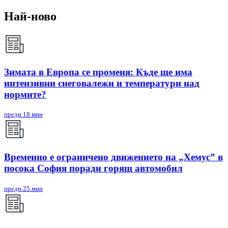
Най-ново
Зимата в Европа се променя: Къде ще има
интензивни снеговалежи и температури над
нормите?
преди 18 мин
Временно е ограничено движението на „Хемус” в
посока София поради горящ автомобил
преди 25 мин