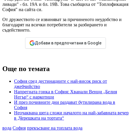
ливади" - бл. 19А и бл. 19В. Това съобщиха от "Топлофикация
София" на сайта си.
От дружеството се извиняват за причиненото неудобство и
благодарят на всички потребители за разбирането и
съдействието.
Добави в предпочитани в Google
Още по темата
София сред дестинациите с най-висок риск от
джебчийство
Напрегната гонка в София: Хванали Венци „Белия
Негър“ с наркотици
И през почивните дни раздават бутилирана вода в
София
Неочаквана шега сложи началото на най-забавната вечер
в „Черешката на тортата“
вода
София
прекъсване на топлата вода