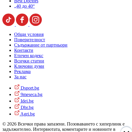
Best Doctors
„40 до 40“
Общи условия
Поверителност
Съдържание от партньори
Контакти
Етичен кодекс
Всички статии
Ключови думи
Реклама
За нас
Dsport.bg
9meseca.bg
Idei.bg
Dbr.bg
Agri.bg
© 2026 Всички права запазени. Позоваването с хиперлинк е
задължително. Интервютата, коментарите и новините в