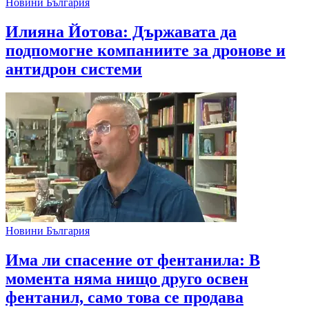
Новини България
Илияна Йотова: Държавата да
подпомогне компаниите за дронове и
антидрон системи
Новини България
Има ли спасение от фентанила: В
момента няма нищо друго освен
фентанил, само това се продава