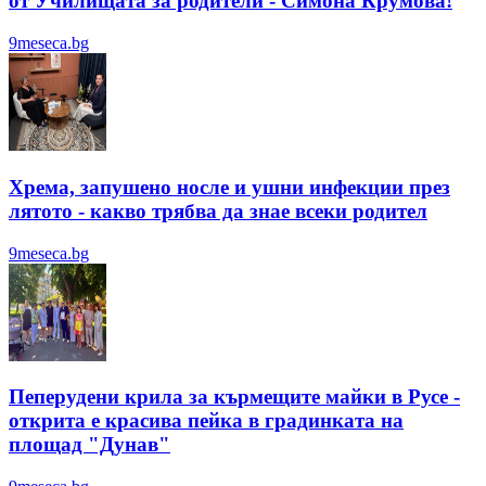
от Училищата за родители - Симона Крумова!
9meseca.bg
Хрема, запушено носле и ушни инфекции през
лятотo - какво трябва да знае всеки родител
9meseca.bg
Пеперудени крила за кърмещите майки в Русе -
открита е красива пейка в градинката на
площад "Дунав"