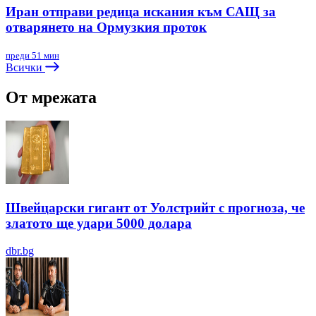
Иран отправи редица искания към САЩ за
отварянето на Ормузкия проток
преди 51 мин
Всички
От мрежата
Швейцарски гигант от Уолстрийт с прогноза, че
златото ще удари 5000 долара
dbr.bg