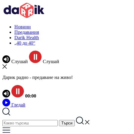
Новини
Предавания
Darik Health
„40 до 40“
Слушай
Слушай
Дарик радио - предаване на живо!
00:00
Гледай