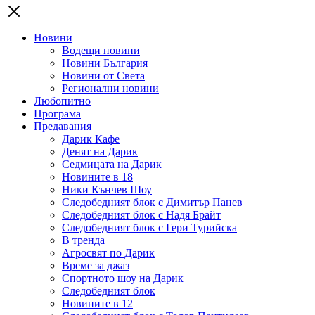
Новини
Водещи новини
Новини България
Новини от Света
Регионални новини
Любопитно
Програма
Предавания
Дарик Кафе
Денят на Дарик
Седмицата на Дарик
Новините в 18
Ники Кънчев Шоу
Следобедният блок с Димитър Панев
Следобедният блок с Надя Брайт
Следобедният блок с Гери Турийска
В тренда
Агросвят по Дарик
Време за джаз
Спортното шоу на Дарик
Следобедният блок
Новините в 12