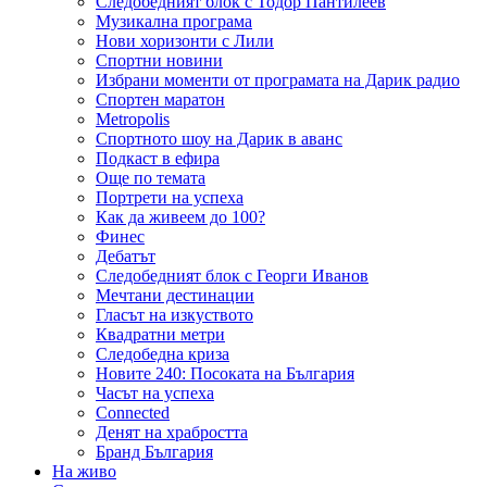
Следобедният блок с Тодор Пантилеев
Музикална програма
Нови хоризонти с Лили
Спортни новини
Избрани моменти от програмата на Дарик радио
Спортен маратон
Metropolis
Спортното шоу на Дарик в аванс
Подкаст в ефира
Още по темата
Портрети на успеха
Как да живеем до 100?
Финес
Дебатът
Следобедният блок с Георги Иванов
Мечтани дестинации
Гласът на изкуството
Квадратни метри
Следобедна криза
Новите 240: Посоката на България
Часът на успеха
Connected
Денят на храбростта
Бранд България
На живо