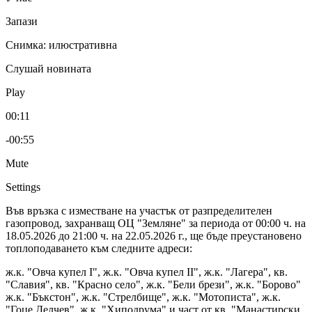
Запази
Снимка: илюстративна
Слушай новината
Play
00:11
-00:55
Mute
Settings
Във връзка с изместване на участък от разпределителен
газопровод, захранващ ОЦ "Земляне" за периода от 00:00 ч. на
18.05.2026 до 21:00 ч. на 22.05.2026 г., ще бъде преустановено
топлоподаването към следните адреси:
ж.к. "Овча купел І", ж.к. "Овча купел ІІ", ж.к. "Лагера", кв.
"Славия", кв. "Красно село", ж.к. "Бели брези", ж.к. "Борово"
ж.к. "Бъкстон", ж.к. "Стрелбище", ж.к. "Мотописта", ж.к.
"Гоце Делчев", ж.к. "Хиподрума" и част от кв. "Манастирски