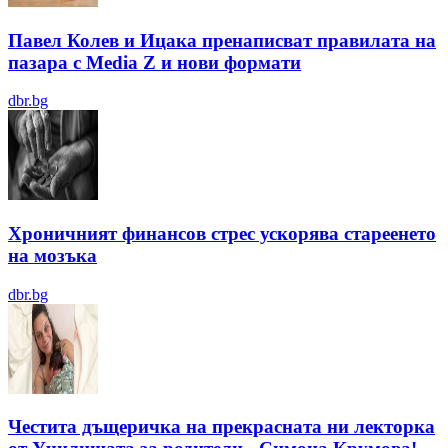
Павел Колев и Ицака пренаписват правилата на
пазара с Media Z и нови формати
dbr.bg
Хроничният финансов стрес ускорява стареенето
на мозъка
dbr.bg
Честита дъщеричка на прекрасната ни лекторка