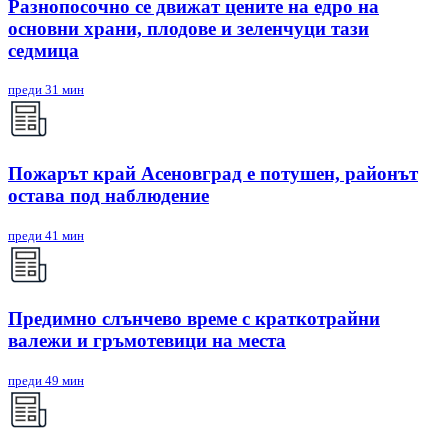
Разнопосочно се движат цените на едро на
основни храни, плодове и зеленчуци тази
седмица
преди 31 мин
Пожарът край Асеновград е потушен, районът
остава под наблюдение
преди 41 мин
Предимно слънчево време с краткотрайни
валежи и гръмотевици на места
преди 49 мин