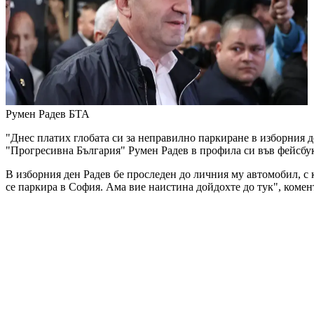
Румен Радев
БТА
"Днес платих глобата си за неправилно паркиране в изборния д
"Прогресивна България" Румен Радев в профила си във фейсбу
В изборния ден Радев бе проследен до личния му автомобил, с к
се паркира в София. Ама вие наистина дойдохте до тук", комент