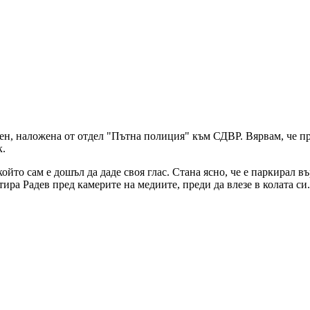
ен, наложена от отдел "Пътна полиция" към СДВР. Вярвам, че пр
к.
ойто сам е дошъл да даде своя глас. Стана ясно, че е паркирал в
ира Радев пред камерите на медиите, преди да влезе в колата си.