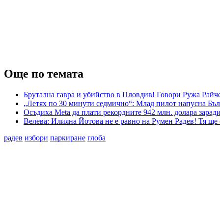
Още по темата
Брутална гавра и убийство в Пловдив! Говори Ружа Райч
„Летях по 30 минути седмично“: Млад пилот напусна Бъл
Осъдиха Meta да плати рекордните 942 млн. долара заради
Велева: Илияна Йотова не е равно на Румен Радев! Тя ще
радев
избори
паркиране
глоба