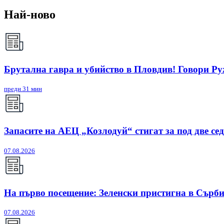
Най-ново
Брутална гавра и убийство в Пловдив! Говори Р
преди 31 мин
Запасите на АЕЦ „Козлодуй“ стигат за под две се
07.08.2026
На първо посещение: Зеленски пристигна в Сърб
07.08.2026