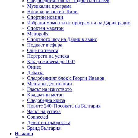
Следобедният блок с Тодор Пантилеев
Музикална програма
Нови хоризонти с Лили
Спортни новини
Избрани моменти от програмата на Дарик радио
Спортен маратон
Metropolis
Спортното шоу на Дарик в аванс
Подкаст в ефира
Още по темата
Портрети на успеха
Как да живеем до 100?
Финес
Дебатът
Следобедният блок с Георги Иванов
Мечтани дестинации
Гласът на изкуството
Квадратни метри
Следобедна криза
Новите 240: Посоката на България
Часът на успеха
Connected
Денят на храбростта
Бранд България
На живо