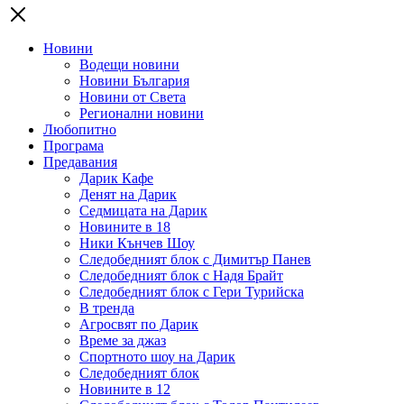
Новини
Водещи новини
Новини България
Новини от Света
Регионални новини
Любопитно
Програма
Предавания
Дарик Кафе
Денят на Дарик
Седмицата на Дарик
Новините в 18
Ники Кънчев Шоу
Следобедният блок с Димитър Панев
Следобедният блок с Надя Брайт
Следобедният блок с Гери Турийска
В тренда
Агросвят по Дарик
Време за джаз
Спортното шоу на Дарик
Следобедният блок
Новините в 12