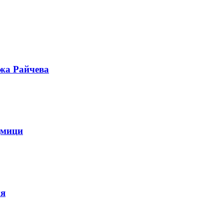
ужа Райчева
дмици
ия