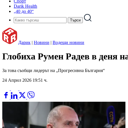
Спорт
Darik Health
„40 до 40“
Дарик
|
Новини
|
Водещи новини
Глобиха Румен Радев в деня н
За това съобщи лидерът на „Прогресивна България“
24 Април 2026 19:51 ч.