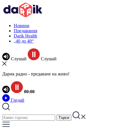
Новини
Предавания
Darik Health
„40 до 40“
Слушай
Слушай
Дарик радио - предаване на живо!
00:00
Гледай