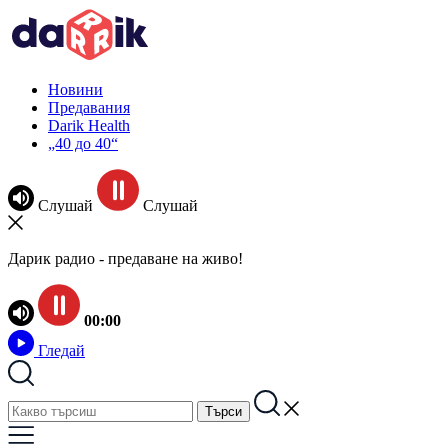
Новини
Предавания
Darik Health
„40 до 40“
Слушай
Слушай
Дарик радио - предаване на живо!
00:00
Гледай