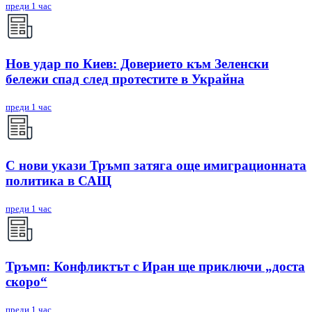
преди 1 час
Нов удар по Киев: Доверието към Зеленски
бележи спад след протестите в Украйна
преди 1 час
С нови укази Тръмп затяга още имиграционната
политика в САЩ
преди 1 час
Тръмп: Конфликтът с Иран ще приключи „доста
скоро“
преди 1 час