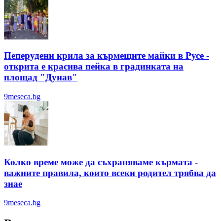
Пеперудени крила за кърмещите майки в Русе -
открита е красива пейка в градинката на
площад "Дунав"
9meseca.bg
Колко време може да съхраняваме кърмата -
важните правила, които всеки родител трябва да
знае
9meseca.bg