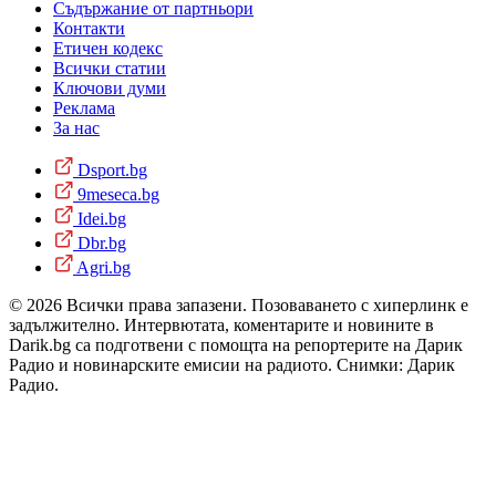
Съдържание от партньори
Контакти
Етичен кодекс
Всички статии
Ключови думи
Реклама
За нас
Dsport.bg
9meseca.bg
Idei.bg
Dbr.bg
Agri.bg
© 2026 Всички права запазени. Позоваването с хиперлинк е
задължително. Интервютата, коментарите и новините в
Darik.bg са подготвени с помощта на репортерите на Дарик
Радио и новинарските емисии на радиото. Снимки: Дарик
Радио.