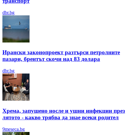
транспорт
dbr.bg
Ирански законопроект разтърси петролните
пазари, брентът скочи над 83 долара
dbr.bg
Хрема, запушено носле и ушни инфекции през
лятотo - какво трябва да знае всеки родител
9meseca.bg