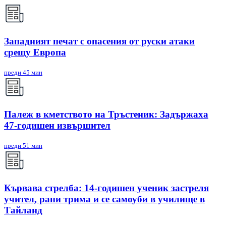
Западният печат с опасения от руски атаки
срещу Европа
преди 45 мин
Палеж в кметството на Тръстеник: Задържаха
47-годишен извършител
преди 51 мин
Кървава стрелба: 14-годишен ученик застреля
учител, рани трима и се самоуби в училище в
Тайланд