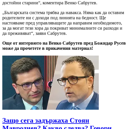
достойни старини“, коментира Венко Сабрутев.
„Българската система трябва да навакса. Няма как да оставим
родителите ни с доходи под линията на бедност. Ще
настояваме пред управляващите да направим необходимото,
за да могат тези хора да покриват минималните си разходи и
да преживяват“, заяви Сабрутев.
Още от интервюто на Венко Сабрутев пред Божидар Русев
може да прочетете в прикачения материал!
Защо сега задържаха Стоян
Мавродиев? Какво следва? Говори