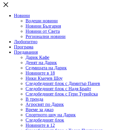
Новини
Водещи новини
Новини България
Новини от Света
Регионални новини
Любопитно
Програма
Предавания
Дарик Кафе
Денят на Дарик
Седмицата на Дарик
Новините в 18
Ники Кънчев Шоу
Следобедният блок с Димитър Панев
Следобедният блок с Надя Брайт
Следобедният блок с Гери Турийска
В тренда
Агросвят по Дарик
Време за джаз
Спортното шоу на Дарик
Следобедният блок
Новините в 12