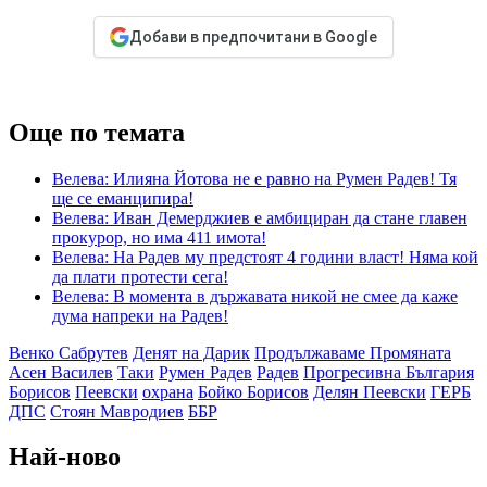
Добави в предпочитани в Google
Още по темата
Велева: Илияна Йотова не е равно на Румен Радев! Тя
ще се еманципира!
Велева: Иван Демерджиев е амбициран да стане главен
прокурор, но има 411 имота!
Велева: На Радев му предстоят 4 години власт! Няма кой
да плати протести сега!
Велева: В момента в държавата никой не смее да каже
дума напреки на Радев!
Венко Сабрутев
Денят на Дарик
Продължаваме Промяната
Асен Василев
Таки
Румен Радев
Радев
Прогресивна България
Борисов
Пеевски
охрана
Бойко Борисов
Делян Пеевски
ГЕРБ
ДПС
Стоян Мавродиев
ББР
Най-ново