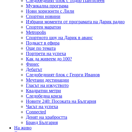
Следобедният блок с Тодор Пантилеев
Музикална програма
Нови хоризонти с Лили
Спортни новини
Избрани моменти от програмата на Дарик радио
Спортен маратон
Metropolis
Спортното шоу на Дарик в аванс
Подкаст в ефира
Още по темата
Портрети на успеха
Как да живеем до 100?
Финес
Дебатът
Следобедният блок с Георги Иванов
Мечтани дестинации
Гласът на изкуството
Квадратни метри
Следобедна криза
Новите 240: Посоката на България
Часът на успеха
Connected
Денят на храбростта
Бранд България
На живо