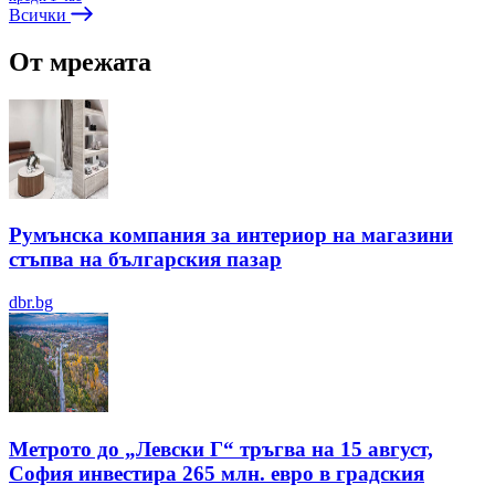
Всички
От мрежата
Румънска компания за интериор на магазини
стъпва на българския пазар
dbr.bg
Метрото до „Левски Г“ тръгва на 15 август,
София инвестира 265 млн. евро в градския