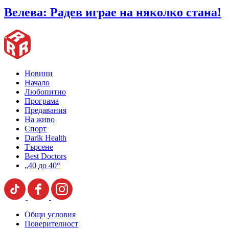
Велева: Радев играе на няколко стана!
Новини
Начало
Любопитно
Програма
Предавания
На живо
Спорт
Darik Health
Търсене
Best Doctors
„40 до 40“
Общи условия
Поверителност