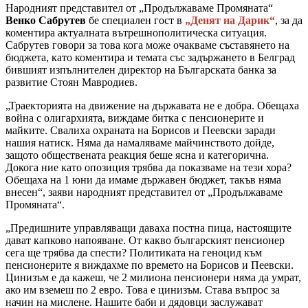
Народният представител от „Продължаваме Промяната“
Венко Сабрутев
бе специален гост в
„Денят на Дарик“
, за да
коментира актуалната вътрешнополитическа ситуация.
Сабрутев говори за това кога може очакваме съставянето на
бюджета, като коментира и темата със задържането в Белград
бившият изпълнителен директор на Българската банка за
развитие Стоян Мавродиев.
„Траекторията на движение на държавата не е добра. Обещаха
война с олигархията, виждаме битка с пенсионерите и
майките. Свалиха охраната на Борисов и Пеевски заради
нашия натиск. Няма да намаляваме майчинството дойде,
защото обществената реакция беше ясна и категорична.
Докога ние като опозиция трябва да показваме на тези хора?
Обещаха на 1 юни да имаме държавен бюджет, такъв няма
внесен“, заяви народният представител от „Продължаваме
Промяната“.
„Предишните управляващи даваха постна пица, настоящите
дават капково напояване. От какво българският пенсионер
сега ще трябва да спести? Политиката на геноцид към
пенсионерите я виждахме по времето на Борисов и Пеевски.
Цинизъм е да кажеш, че 2 милиона пенсионери няма да умрат,
ако им вземеш по 2 евро. Това е цинизъм. Става въпрос за
начин на мислене. Нашите баби и дядовци заслужават