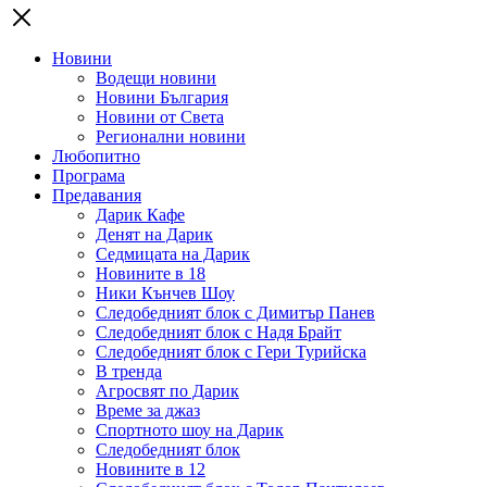
Новини
Водещи новини
Новини България
Новини от Света
Регионални новини
Любопитно
Програма
Предавания
Дарик Кафе
Денят на Дарик
Седмицата на Дарик
Новините в 18
Ники Кънчев Шоу
Следобедният блок с Димитър Панев
Следобедният блок с Надя Брайт
Следобедният блок с Гери Турийска
В тренда
Агросвят по Дарик
Време за джаз
Спортното шоу на Дарик
Следобедният блок
Новините в 12