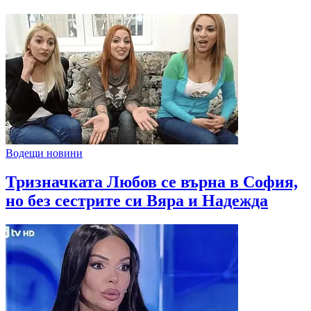
Водещи новини
Тризначката Любов се върна в София,
но без сестрите си Вяра и Надежда