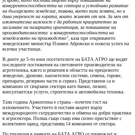
усърдно, като постави акцент върху повишаване на
конкурентоспособността на сектора и устойчиво развитие
на българското земеделие, такова, което пази земята, но и
дава увереност на хората, които живеят от нея. За мен от
изключителна важност е да работим приоритетно за
засилване на пазарната ориентация, за повишаване на
производителността и конкурентоспособността на
земеделското ни производство",
каза при откриването
земеделският министър Пламен Абровски и пожела успех на
всички участници.
В дните до 5-ти юни посетителите на БАТА АГРО ще видят
последните постижения на световните производители на
агротехника, както и решения в областта на прецизното
земеделие, дронове, напоителни системи, семена, торове,
препарати, резервни части и сервиз. Представени са и
компании от свързани сектори като банки, лизинг,
консултантски услуги, строителна и автомобилна техника.
Тази година Аржентина е страна - почетен гост на
изложението. Участието ѝ поставя акцент върху
международното сътрудничество и обмена на добри практики
в агросектора. Полша също също има силно присъствие с
колективен щанд, представящ 14 компании от сектора.
По традиция в рамките на БАТА АГРО се провеждат и