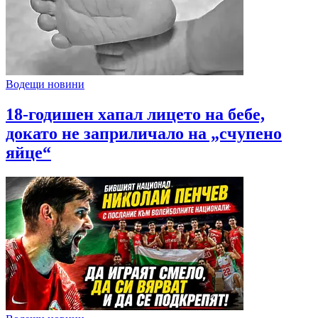
Водещи новини
18-годишен хапал лицето на бебе,
докато не заприличало на „счупено
яйце“