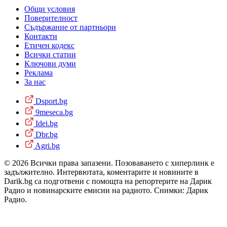
Общи условия
Поверителност
Съдържание от партньори
Контакти
Етичен кодекс
Всички статии
Ключови думи
Реклама
За нас
Dsport.bg
9meseca.bg
Idei.bg
Dbr.bg
Agri.bg
© 2026 Всички права запазени. Позоваването с хиперлинк е
задължително. Интервютата, коментарите и новините в
Darik.bg са подготвени с помощта на репортерите на Дарик
Радио и новинарските емисии на радиото. Снимки: Дарик
Радио.