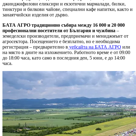
джинджифилови еликсири и екзотични мармалади, билки,
тинктури и билкови чайове, специални кафе напитки, както и
занаятчийски изделия от дърво.
БАТА АГРО традиционно събира между 16 000 и 20 000
професионални посетители от България и чужбина
–
земеделски производители, предприемачи и мениджмънт от
агросектора. Посещението е безплатно, но е необходима
регистрация – предварително в
уебсайта на БАТА АГРО
или
на място в дните на изложението. Работното време е от 09:00
до 18:00 часа, като само в последния ден, 5 юни, е до 14:00
часа.