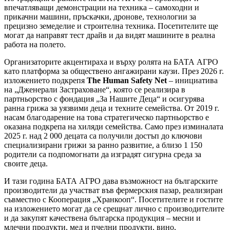
впечатляващи демонстрации на техника – самоходни и
прикачни машини, пръскачки, дронове, технологии за
прецизно земеделие и строителна техника. Посетителите ще
могат да направят тест драйв и да видят машините в реална
работа на полето.
Организаторите акцентираха и върху ролята на БАТА АГРО
като платформа за обществено ангажирани каузи. През 2026 г.
изложението подкрепя
The Human Safety Net
– инициатива
на „Дженерали Застраховане“, която се реализира в
партньорство с фондация „За Нашите Деца“ и осигурява
ранна грижа за уязвими деца и техните семейства. От 2019 г.
насам благодарение на това стратегическо партньорство е
оказана подкрепа на хиляди семейства. Само през изминалата
2025 г. над 2 000 децата са получили достъп до ключови
специализирани грижи за ранно развитие, а близо 1 150
родители са подпомогнати да изградят сигурна среда за
своите деца.
И тази година БАТА АГРО дава възможност на българските
производители да участват във фермерския пазар, реализиран
съвместно с Кооперация „Хранкооп“. Посетителите и гостите
на изложението могат да се срещнат лично с производителите
и да закупят качествена българска продукция – месни и
млечни продукти, мед и пчелни продукти, вино,