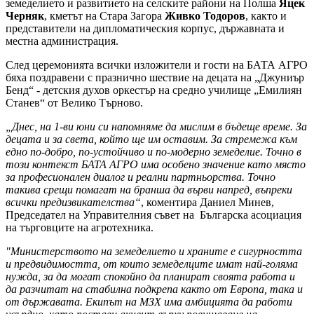
земеделието и развитието на селските райони на Полша
Яцек
Черняк
, кметът на Стара Загора
Живко Тодоров
, както и
представители на дипломатическия корпус, държавната и
местна администрация.
След церемонията всички изложители и гости на БАТА АГРО
бяха поздравени с празнично шествие на децата на „Джуниър
Бенд“ - детския духов оркестър на средно училище „Емилиян
Станев“ от Велико Търново.
„Днес, на 1-ви юни си напомняме да мислим в бъдеще време. За
децата и за света, който ще им оставим. За стремежа към
едно по-добро, по-устойчиво и по-модерно земеделие. Точно в
този контекст БАТА АГРО има особено значение като място
за професионален диалог и реални партньорства. Точно
такива срещи помагат на бранша да върви напред, въпреки
всички предизвикателства“
, коментира Даниел Минев,
Председател на Управителния съвет на Българска асоциация
на търговците на агротехника.
"Министерството на земеделието и храните е сигурността
и предвидимостта, от които земеделците имат най-голяма
нужда, за да могат спокойно да планират своята работа и
да разчитат на стабилна подкрепа както от Европа, така и
от държавата. Екипът на МЗХ има амбицията да работи