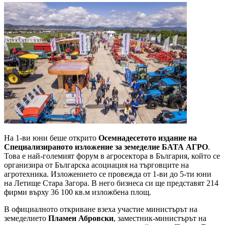
На 1-ви юни беше открито
Осемнадесетото издание на
Специализираното изложение за земеделие БАТА АГРО
.
Това е най-големият форум в агросектора в България, който се
организира от Българска асоциация на търговците на
агротехника. Изложението се провежда от 1-ви до 5-ти юни
на Летище Стара Загора. В него бизнеса си ще представят 214
фирми върху 36 100 кв.м изложбена площ.
В официалното откриване взеха участие министърът на
земеделието
Пламен Абровски
, заместник-министърът на