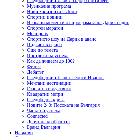
Следобедният блок с Тодор Пантилеев
Музикална програма
Нови хоризонти с Лили
Спортни новини
Избрани моменти от програмата на Дарик радио
Спортен маратон
Metropolis
Спортното шоу на Дарик в аванс
Подкаст в ефира
Още по темата
Портрети на успеха
Как да живеем до 100?
Финес
Дебатът
Следобедният блок с Георги Иванов
Мечтани дестинации
Гласът на изкуството
Квадратни метри
Следобедна криза
Новите 240: Посоката на България
Часът на успеха
Connected
Денят на храбростта
Бранд България
На живо