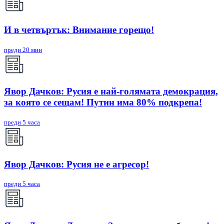
И в четвъртък: Внимание горещо!
преди 20 мин
Явор Дачков: Русия е най-голямата демокрация,
за която се сещам! Путин има 80% подкрепа!
преди 5 часа
Явор Дачков: Русия не е агресор!
преди 5 часа