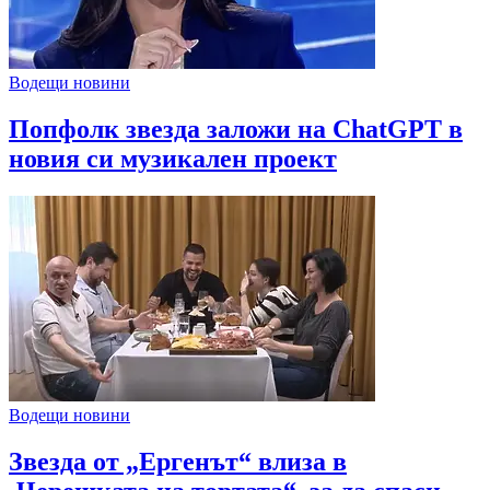
Водещи новини
Попфолк звезда заложи на ChatGPT в
новия си музикален проект
Водещи новини
Звезда от „Ергенът“ влиза в