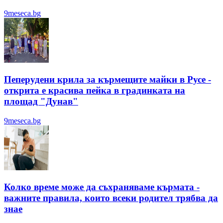
9meseca.bg
Пеперудени крила за кърмещите майки в Русе -
открита е красива пейка в градинката на
площад "Дунав"
9meseca.bg
Колко време може да съхраняваме кърмата -
важните правила, които всеки родител трябва да
знае