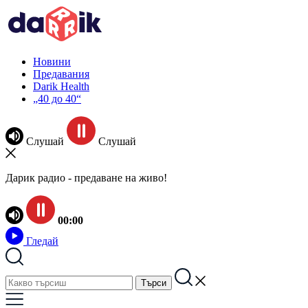
Новини
Предавания
Darik Health
„40 до 40“
Слушай
Слушай
Дарик радио - предаване на живо!
00:00
Гледай