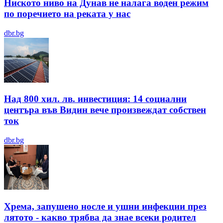
Ниското ниво на Дунав не налага воден режим
по поречието на реката у нас
dbr.bg
Над 800 хил. лв. инвестиция: 14 социални
центъра във Видин вече произвеждат собствен
ток
dbr.bg
Хрема, запушено носле и ушни инфекции през
лятотo - какво трябва да знае всеки родител