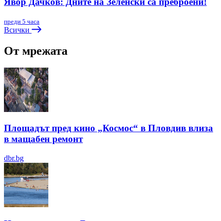
Явор Дачков: Дните на Зеленски са преброени!
преди 5 часа
Всички
От мрежата
Площадът пред кино „Космос“ в Пловдив влиза
в мащабен ремонт
dbr.bg