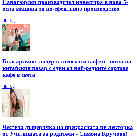
Панагюрски производител инвестира в нова 5-
осна машина за по-ефективно производство
dbr.bg
Българският лидер в спешълти кафето влиза на
китайския пазар с едни от най-редките сортове
кафе в света
dbr.bg
Честита дъщеричка на прекрасната ни лекторка
от Училищата за родители - Симона Крумова!