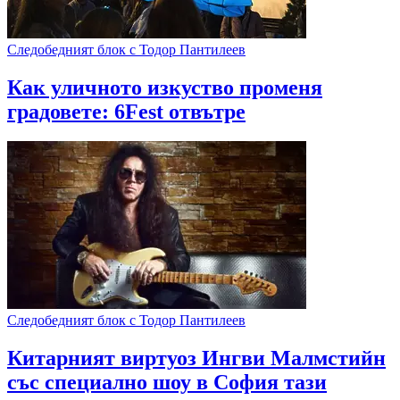
Следобедният блок с Тодор Пантилеев
Как уличното изкуство променя
градовете: 6Fest отвътре
Следобедният блок с Тодор Пантилеев
Китарният виртуоз Ингви Малмстийн
със специално шоу в София тази