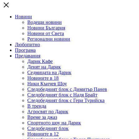
Новини
Водещи новини
Новини България
Новини от Света
Регионални новини
Любопитно
Програма
Предавания
Дарик Кафе
Денят на Дарик
Седмицата на Дарик
Новините в 18
Ники Кънчев Шоу
Следобедният блок с Димитър Панев
Следобедният блок с Надя Брайт
Следобедният блок с Гери Турийска
В тренда
Агросвят по Дарик
Време за джаз
Спортното шоу на Дарик
Следобедният блок
Новините в 12