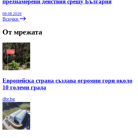
преднамерени действия срещу България
08.08.2026
Всички
От мрежата
Европейска страна създава огромни гори около
10 големи града
dbr.bg