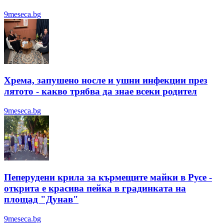
9meseca.bg
Хрема, запушено носле и ушни инфекции през
лятотo - какво трябва да знае всеки родител
9meseca.bg
Пеперудени крила за кърмещите майки в Русе -
открита е красива пейка в градинката на
площад "Дунав"
9meseca.bg