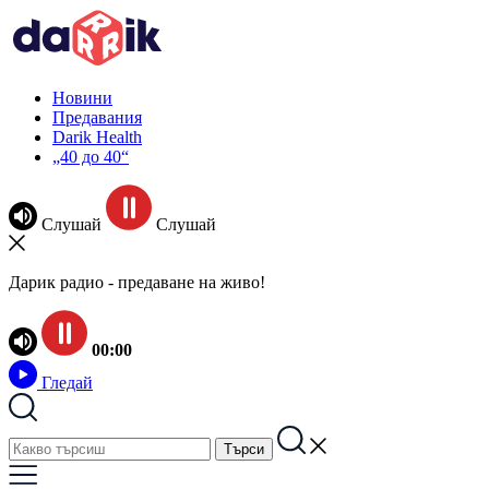
Новини
Предавания
Darik Health
„40 до 40“
Слушай
Слушай
Дарик радио - предаване на живо!
00:00
Гледай