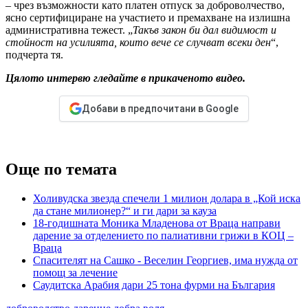
– чрез възможности като платен отпуск за доброволчество,
ясно сертифициране на участието и премахване на излишна
административна тежест. „
Такъв закон би дал видимост и
стойност на усилията, които вече се случват всеки ден
“,
подчерта тя.
Цялото интервю гледайте в прикаченото видео.
Добави в предпочитани в Google
Още по темата
Холивудска звезда спечели 1 милион долара в „Кой иска
да стане милионер?“ и ги дари за кауза
18-годишната Моника Младенова от Враца направи
дарение за отделението по палиативни грижи в КОЦ –
Враца
Спасителят на Сашко - Веселин Георгиев, има нужда от
помощ за лечение
Саудитска Арабия дари 25 тона фурми на България