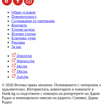
Общи условия
Поверителност
Съдържание от партньори
Контакти
Етичен кодекс
Всички статии
Ключови думи
Реклама
За нас
Dsport.bg
9meseca.bg
Idei.bg
Dbr.bg
Agri.bg
© 2026 Всички права запазени. Позоваването с хиперлинк е
задължително. Интервютата, коментарите и новините в
Darik.bg са подготвени с помощта на репортерите на Дарик
Радио и новинарските емисии на радиото. Снимки: Дарик
Радио.