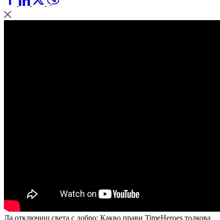
Да отключиш света с добро: Какво прави TimeHeroes толкова