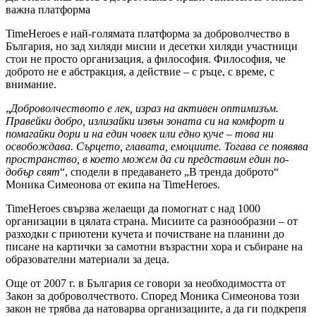
важна платформа
TimeHeroes е най-голямата платформа за доброволчество в
България, но зад хиляди мисии и десетки хиляди участници
стои не просто организация, а философия. Философия, че
доброто не е абстракция, а действие – с ръце, с време, с
внимание.
„
Доброволчеството е лек, израз на активен оптимизъм.
Правейки добро, излизайки извън зоната си на комфорт и
помагайки дори и на един човек или едно куче – това ни
освобождава. Сърцето, главата, емоциите. Тогава се появява
пространство, в което можем да си представим един по-
добър свят
“, сподели в предаването „В тренда доброто“
Моника Симеонова от екипа на TimeHeroes.
TimeHeroes свързва желаещи да помогнат с над 1000
организации в цялата страна. Мисиите са разнообразни – от
разходки с приютени кучета и почистване на планини до
писане на картички за самотни възрастни хора и събиране на
образователни материали за деца.
Още от 2007 г. в България се говори за необходимостта от
Закон за доброволчеството. Според Моника Симеонова този
закон не трябва да натоварва организациите, а да ги подкрепя