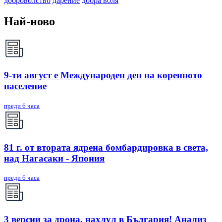
доброволство
дарение
добра воля
Най-ново
9-ти август е Международен ден на коренното
население
преди 6 часа
81 г. от втората ядрена бомбардировка в света,
над Нагасаки - Япония
преди 6 часа
3 версии за дрона, нахлул в България! Анализ