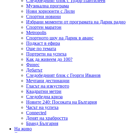
Следобедният блок с Тодор Пантилеев
Музикална програма
Нови хоризонти с Лили
Спортни новини
Избрани моменти от програмата на Дарик радио
Спортен маратон
Metropolis
Спортното шоу на Дарик в аванс
Подкаст в ефира
Още по темата
Портрети на успеха
Как да живеем до 100?
Финес
Дебатът
Следобедният блок с Георги Иванов
Мечтани дестинации
Гласът на изкуството
Квадратни метри
Следобедна криза
Новите 240: Посоката на България
Часът на успеха
Connected
Денят на храбростта
Бранд България
На живо