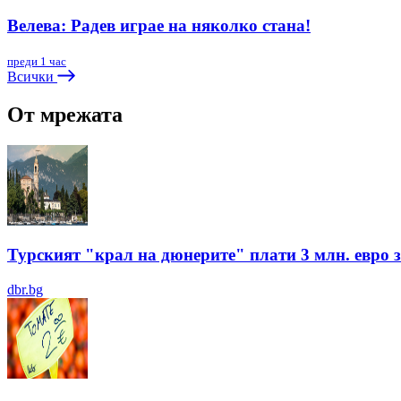
Велева: Радев играе на няколко стана!
преди 1 час
Всички
От мрежата
Турският "крал на дюнерите" плати 3 млн. евро з
dbr.bg