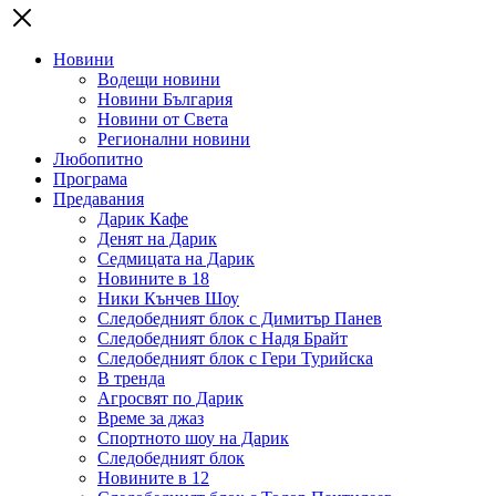
Новини
Водещи новини
Новини България
Новини от Света
Регионални новини
Любопитно
Програма
Предавания
Дарик Кафе
Денят на Дарик
Седмицата на Дарик
Новините в 18
Ники Кънчев Шоу
Следобедният блок с Димитър Панев
Следобедният блок с Надя Брайт
Следобедният блок с Гери Турийска
В тренда
Агросвят по Дарик
Време за джаз
Спортното шоу на Дарик
Следобедният блок
Новините в 12