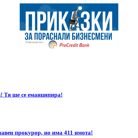
! Тя ще се еманципира!
лавен прокурор, но има 411 имота!