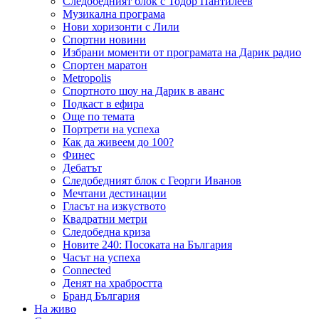
Следобедният блок с Тодор Пантилеев
Музикална програма
Нови хоризонти с Лили
Спортни новини
Избрани моменти от програмата на Дарик радио
Спортен маратон
Metropolis
Спортното шоу на Дарик в аванс
Подкаст в ефира
Още по темата
Портрети на успеха
Как да живеем до 100?
Финес
Дебатът
Следобедният блок с Георги Иванов
Мечтани дестинации
Гласът на изкуството
Квадратни метри
Следобедна криза
Новите 240: Посоката на България
Часът на успеха
Connected
Денят на храбростта
Бранд България
На живо