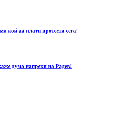
ма кой да плати протести сега!
каже дума напреки на Радев!