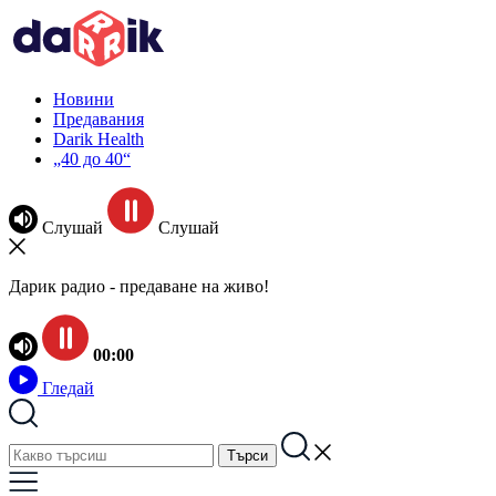
Новини
Предавания
Darik Health
„40 до 40“
Слушай
Слушай
Дарик радио - предаване на живо!
00:00
Гледай