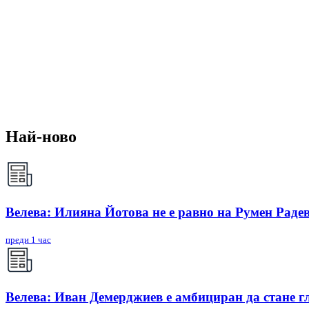
Най-ново
Велева: Илияна Йотова не е равно на Румен Радев
преди 1 час
Велева: Иван Демерджиев е амбициран да стане г