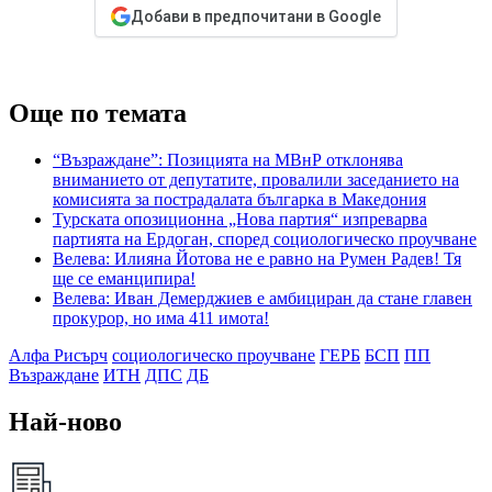
Добави в предпочитани в Google
Още по темата
“Възраждане”: Позицията на МВнР отклонява
вниманието от депутатите, провалили заседанието на
комисията за пострадалата българка в Македония
Турската опозиционна „Нова партия“ изпреварва
партията на Ердоган, според социологическо проучване
Велева: Илияна Йотова не е равно на Румен Радев! Тя
ще се еманципира!
Велева: Иван Демерджиев е амбициран да стане главен
прокурор, но има 411 имота!
Алфа Рисърч
социологическо проучване
ГЕРБ
БСП
ПП
Възраждане
ИТН
ДПС
ДБ
Най-ново