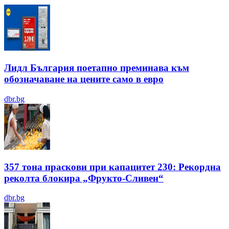
Лидл България поетапно преминава към
обозначаване на цените само в евро
dbr.bg
357 тона праскови при капацитет 230: Рекордна
реколта блокира „Фрукто-Сливен“
dbr.bg