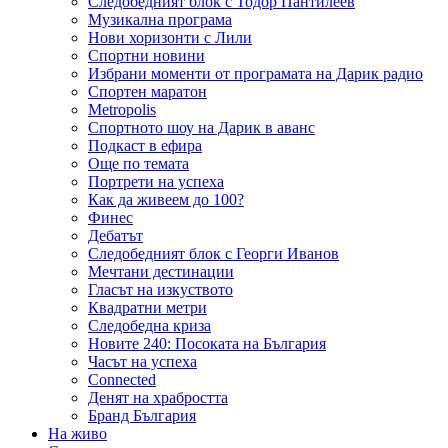
Следобедният блок с Тодор Пантилеев
Музикална програма
Нови хоризонти с Лили
Спортни новини
Избрани моменти от програмата на Дарик радио
Спортен маратон
Metropolis
Спортното шоу на Дарик в аванс
Подкаст в ефира
Още по темата
Портрети на успеха
Как да живеем до 100?
Финес
Дебатът
Следобедният блок с Георги Иванов
Мечтани дестинации
Гласът на изкуството
Квадратни метри
Следобедна криза
Новите 240: Посоката на България
Часът на успеха
Connected
Денят на храбростта
Бранд България
На живо