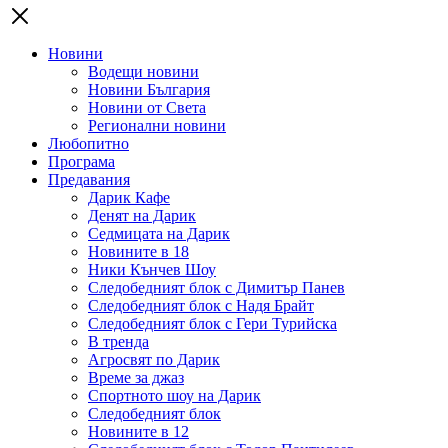
Новини
Водещи новини
Новини България
Новини от Света
Регионални новини
Любопитно
Програма
Предавания
Дарик Кафе
Денят на Дарик
Седмицата на Дарик
Новините в 18
Ники Кънчев Шоу
Следобедният блок с Димитър Панев
Следобедният блок с Надя Брайт
Следобедният блок с Гери Турийска
В тренда
Агросвят по Дарик
Време за джаз
Спортното шоу на Дарик
Следобедният блок
Новините в 12