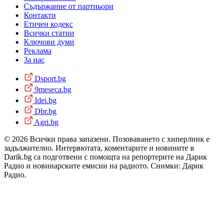
Съдържание от партньори
Контакти
Етичен кодекс
Всички статии
Ключови думи
Реклама
За нас
Dsport.bg
9meseca.bg
Idei.bg
Dbr.bg
Agri.bg
© 2026 Всички права запазени. Позоваването с хиперлинк е
задължително. Интервютата, коментарите и новините в
Darik.bg са подготвени с помощта на репортерите на Дарик
Радио и новинарските емисии на радиото. Снимки: Дарик
Радио.