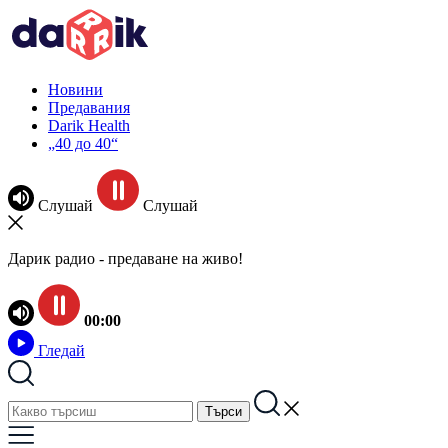
Новини
Предавания
Darik Health
„40 до 40“
Слушай
Слушай
Дарик радио - предаване на живо!
00:00
Гледай