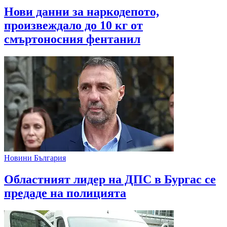
Нови данни за наркодепото,
произвеждало до 10 кг от
смъртоносния фентанил
Новини България
Областният лидер на ДПС в Бургас се
предаде на полицията