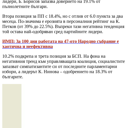
лидери, Б. Борисов запазва доверието на 19.1% от
пълнолетните българи.
Втора позиция за ПП с 18.4%, но с отлив от 6.0 пункта за два
месеца. По-значима е ерозията в персоналния рейтинг на К.
Петков (от 39% до 22.5%). Въпреки тази негативна тенденция
той остава най-одобряван сред партийните лидери.
ИМП: За 100 дни работата на 47-oто Народно събрание е
хаотична и неефективна
10.2% подкрепа и трета позиция за БСП. На фона на
негативния тренд към управляващата коалиция, социалистите
запазват симпатизантите си от последните парламентарни
избори, а лидерът К. Нинова – одобрението на 18.3% от
българите.