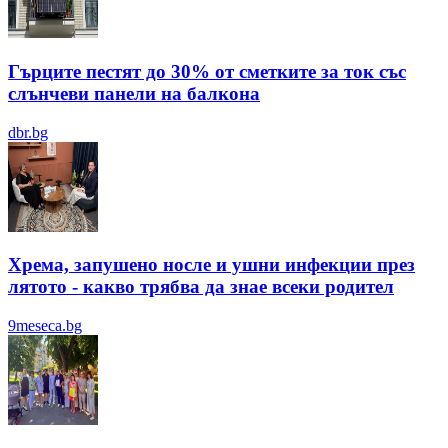
Гърците пестят до 30% от сметките за ток със
слънчеви панели на балкона
dbr.bg
Хрема, запушено носле и ушни инфекции през
лятотo - какво трябва да знае всеки родител
9meseca.bg