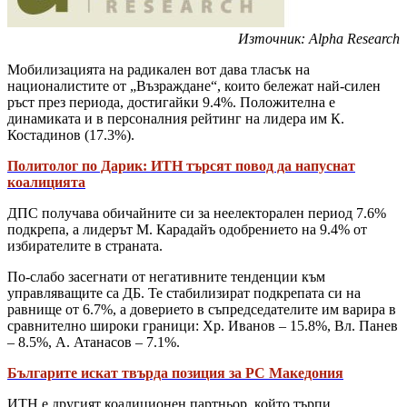
Източник: Alpha Research
Мобилизацията на радикален вот дава тласък на
националистите от „Възраждане“, които бележат най-силен
ръст през периода, достигайки 9.4%. Положителна е
динамиката и в персоналния рейтинг на лидера им К.
Костадинов (17.3%).
Политолог по Дарик: ИТН търсят повод да напуснат
коалицията
ДПС получава обичайните си за неелекторален период 7.6%
подкрепа, а лидерът М. Карадайъ одобрението на 9.4% от
избирателите в страната.
По-слабо засегнати от негативните тенденции към
управляващите са ДБ. Те стабилизират подкрепата си на
равнище от 6.7%, а доверието в съпредседателите им варира в
сравнително широки граници: Хр. Иванов – 15.8%, Вл. Панев
– 8.5%, А. Атанасов – 7.1%.
Българите искат твърда позиция за РС Македония
ИТН е другият коалиционен партньор, който търпи