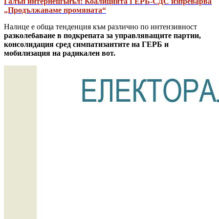
Галъп интернешънъл: Коалицията ГЕРБ-СДС изпреварва
„Продължаваме промяната“
Налице е обща тенденция към различно по интензивност
разколебаване в подкрепата за управляващите партии,
консолидация сред симпатизантите на ГЕРБ и
мобилизация на радикален вот.