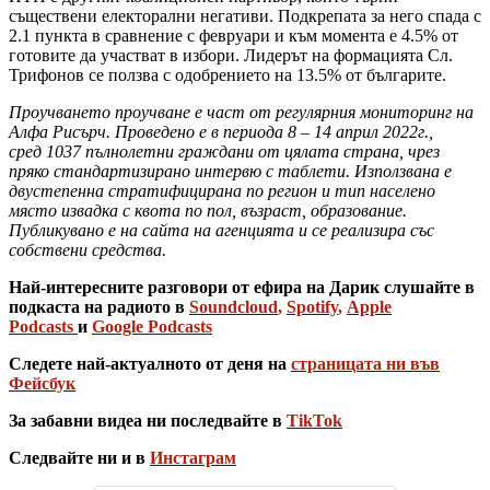
съществени електорални негативи. Подкрепата за него спада с
2.1 пункта в сравнение с февруари и към момента е 4.5% от
готовите да участват в избори. Лидерът на формацията Сл.
Трифонов се ползва с одобрението на 13.5% от българите.
Проучването проучване е част от регулярния мониторинг на
Алфа Рисърч. Проведено е в периода 8 – 14 април 2022г.,
сред 1037 пълнолетни граждани от цялата страна, чрез
пряко стандартизирано интервю с таблети. Използвана е
двустепенна стратифицирана по регион и тип населено
място извадка с квота по пол, възраст, образование.
Публикувано е на сайта на агенцията и се реализира със
собствени средства.
Най-интересните разговори от ефира на Дарик слушайте в
подкаста на радиото в
Soundcloud
,
Spotify
,
Apple
Podcasts
и
Google Podcasts
Следете най-актуалното от деня на
страницата ни във
Фейсбук
За забавни видеа ни последвайте в
TikTok
Следвайте ни и в
Инстаграм