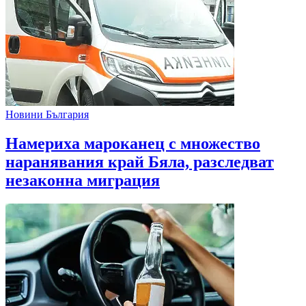
Новини България
Намериха мароканец с множество
наранявания край Бяла, разследват
незаконна миграция