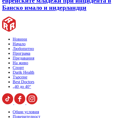
еврейските младежи при инцидента в
Банско имало и нидерландци
Новини
Начало
Любопитно
Програма
Предавания
На живо
Спорт
Darik Health
Търсене
Best Doctors
„40 до 40“
Общи условия
Поверителност