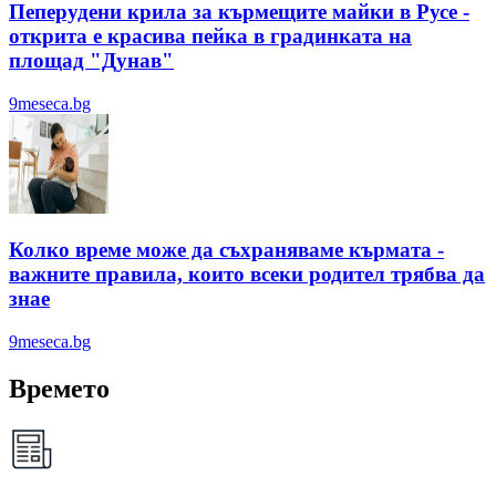
Пеперудени крила за кърмещите майки в Русе -
открита е красива пейка в градинката на
площад "Дунав"
9meseca.bg
Колко време може да съхраняваме кърмата -
важните правила, които всеки родител трябва да
знае
9meseca.bg
Времето