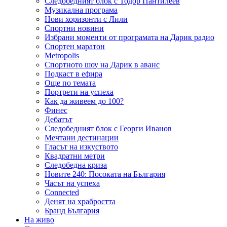
Следобедният блок с Тодор Пантилеев
Музикална програма
Нови хоризонти с Лили
Спортни новини
Избрани моменти от програмата на Дарик радио
Спортен маратон
Metropolis
Спортното шоу на Дарик в аванс
Подкаст в ефира
Още по темата
Портрети на успеха
Как да живеем до 100?
Финес
Дебатът
Следобедният блок с Георги Иванов
Мечтани дестинации
Гласът на изкуството
Квадратни метри
Следобедна криза
Новите 240: Посоката на България
Часът на успеха
Connected
Денят на храбростта
Бранд България
На живо