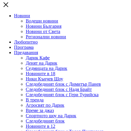
Новини
Водещи новини
Новини България
Новини от Света
Регионални новини
Любопитно
Програма
Предавания
Дарик Кафе
Денят на Дарик
Седмицата на Дарик
Новините в 18
Ники Кънчев Шоу
Следобедният блок с Димитър Панев
Следобедният блок с Надя Брайт
Следобедният блок с Гери Турийска
В тренда
Агросвят по Дарик
Време за джаз
Спортното шоу на Дарик
Следобедният блок
Новините в 12