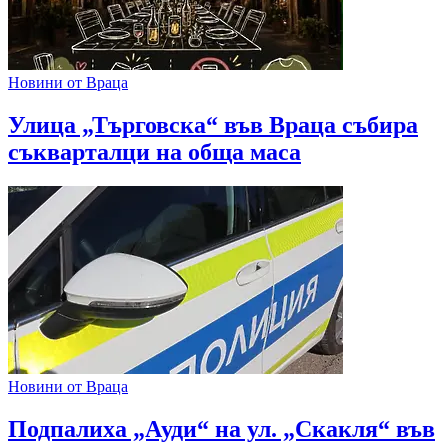
Новини от Враца
Улица „Търговска“ във Враца събира
съкварталци на обща маса
Новини от Враца
Подпалиха „Ауди“ на ул. „Скакля“ във