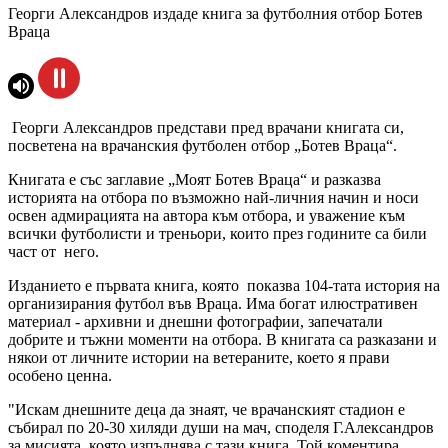
Георги Александров издаде книга за футболния отбор Ботев
Враца
Георги Александров представи пред врачани книгата си,
посветена на врачанския футболен отбор „Ботев Враца“.
Книгата е със заглавие „Моят Ботев Враца“ и разказва
историята на отбора по възможно най-личния начин и носи
освен адмирацията на автора към отбора, и уважение към
всички футболисти и треньори, които през годините са били
част от него.
Изданието е първата книга, която показва 104-тата история на
организирания футбол във Враца. Има богат илюстративен
материал - архивни и днешни фотографии, запечатали
добрите и тъжни моменти на отбора. В книгата са разказани и
някои от личните истории на ветераните, което я прави
особено ценна.
"Искам днешните деца да знаят, че врачанският стадион е
събирал по 20-30 хиляди души на мач, споделя Г.Александров
за мисията, която изпълнява с тази книга. Той коментира