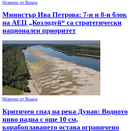
Новини от Враца
Министър Ива Петрова: 7-и и 8-и блок
на АЕЦ „Козлодуй“ са стратегически
национален приоритет
Новини от Враца
Критичен спад на река Дунав: Водното
ниво падна с още 10 см,
корабоплаването остава ограничено