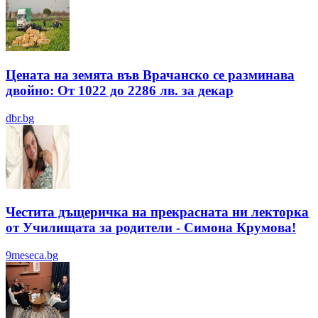
Цената на земята във Врачанско се разминава
двойно: От 1022 до 2286 лв. за декар
dbr.bg
Честита дъщеричка на прекрасната ни лекторка
от Училищата за родители - Симона Крумова!
9meseca.bg