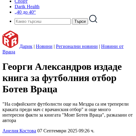
Спорт
Darik Health
„40 до 40“
Дарик
|
Новини
|
Регионални новини
|
Новини от
Враца
Георги Александров издаде
книга за футболния отбор
Ботев Враца
"На софийските футболисти още на Мездра са им треперели
краката преди мач с врачанския отбор" и още много
интересни факти за книгата "Моят Ботев Враца", разказани от
автора
Анелия Костова
07 Септември 2025 09:26 ч.