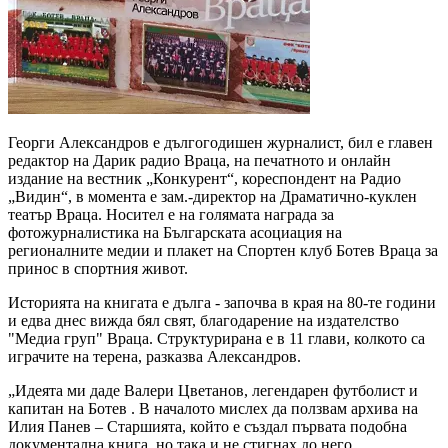
Георги Александров е дългогодишен журналист, бил е главен
редактор на Дарик радио Враца, на печатното и онлайн
издание на вестник „Конкурент“, кореспондент на Радио
„Видин“, в момента е зам.-директор на Драматично-куклен
театър Враца. Носител е на голямата награда за
фотожурналистика на Българската асоциация на
регионалните медии и плакет на Спортен клуб Ботев Враца за
принос в спортния живот.
Историята на книгата е дълга - започва в края на 80-те години
и едва днес вижда бял свят, благодарение на издателство
"Медиа груп" Враца. Структурирана е в 11 глави, колкото са
играчите на терена, разказва Александров.
„Идеята ми даде Валери Цветанов, легендарен футболист и
капитан на Ботев . В началото мислех да ползвам архива на
Илия Панев – Старшията, който е създал първата подобна
документална книга, но така и не стигнах до него,