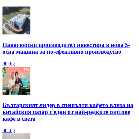
Панагюрски производител инвестира в нова 5-
осна машина за по-ефективно производство
dbr.bg
Българският лидер в спешълти кафето влиза на
китайския пазар с едни от най-редките сортове
кафе в света
dbr.bg