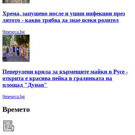
Хрема, запушено носле и ушни инфекции през
лятотo - какво трябва да знае всеки родител
9meseca.bg
Пеперудени крила за кърмещите майки в Русе -
открита е красива пейка в градинката на
площад "Дунав"
9meseca.bg
Времето