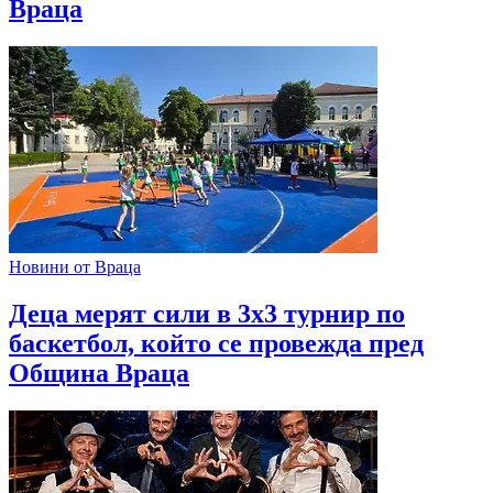
Враца
Новини от Враца
Деца мерят сили в 3х3 турнир по
баскетбол, който се провежда пред
Община Враца