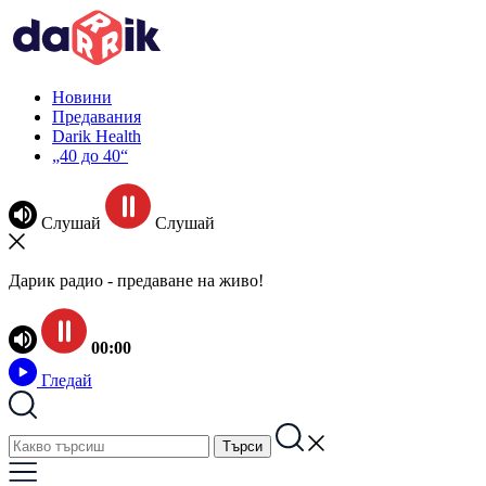
Новини
Предавания
Darik Health
„40 до 40“
Слушай
Слушай
Дарик радио - предаване на живо!
00:00
Гледай