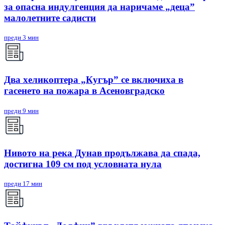
за опасна индулгенция да наричаме „деца”
малолетните садисти
преди 3 мин
Два хеликоптера „Кугър” се включиха в
гасенето на пожара в Асеновградско
преди 9 мин
Нивото на река Дунав продължава да спада,
достигна 109 см под условната нула
преди 17 мин