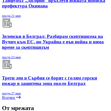
Тайфунът „Долфин” връхлетя южната японска
префектура Окинава
преди 21 мин
Зеленски в Белград: Разбирам скептицизма на
Вучич към ЕС, но Украйна е във война и няма
време за скептицизъм
преди 23 мин
Трети ден в Сърбия се борят с голям горски
пожар в защитена зона около Белград
преди 27 мин
Всички
От мрежата