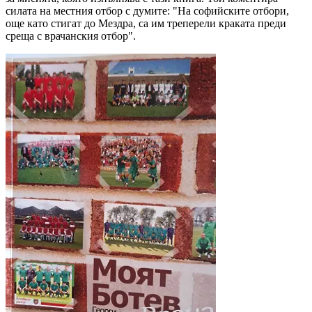
силата на местния отбор с думите: "На софийските отбори,
още като стигат до Мездра, са им треперели краката преди
среща с врачанския отбор".