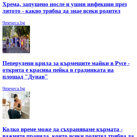
Хрема, запушено носле и ушни инфекции през
лятотo - какво трябва да знае всеки родител
9meseca.bg
Пеперудени крила за кърмещите майки в Русе -
открита е красива пейка в градинката на
площад "Дунав"
9meseca.bg
Колко време може да съхраняваме кърмата -
важните правила, които всеки родител трябва да