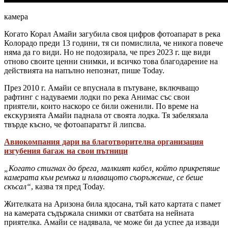
камера
Когато Корал Амайи загубила своя цифров фотоапарат в река
Колорадо преди 13 години, тя си помислила, че никога повече
няма да го види. Но не подозирала, че през 2023 г. ще види
отново своите ценни снимки, и всичко това благодарение на
действията на напълно непознат, пише Today.
През 2010 г. Амайи се впуснала в пътуване, включващо
рафтинг с надуваеми лодки по река Анимас със свои
приятели, които наскоро се били оженили. По време на
екскурзията Амайи паднала от своята лодка. Тя забелязала
твърде късно, че фотоапаратът й липсва.
Авиокомпания дари на благотворителна организация
изгубения багаж на свои пътници
„Когато стигнах до брега, малкият кабел, който прикрепяше
камерата към ремъка и плаващото съоръжение, се беше
скъсал“
, казва тя пред Today.
Жителката на Аризона била ядосана, тъй като картата с памет
на камерата съдържала снимки от сватбата на нейната
приятелка. Амайи се надявала, че може би да успее да извади