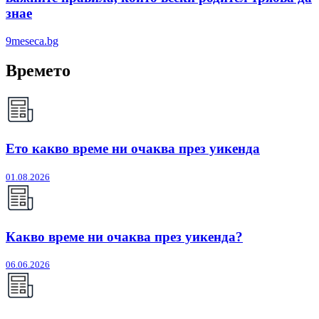
знае
9meseca.bg
Времето
Ето какво време ни очаква през уикенда
01.08.2026
Какво време ни очаква през уикенда?
06.06.2026