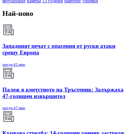
фотоапарат
камера
13 години
рафтинг
снимки
Най-ново
Западният печат с опасения от руски атаки
срещу Европа
преди 42 мин
Палеж в кметството на Тръстеник: Задържаха
47-годишен извършител
преди 47 мин
Кървава стрелба: 14-годишен ученик застреля