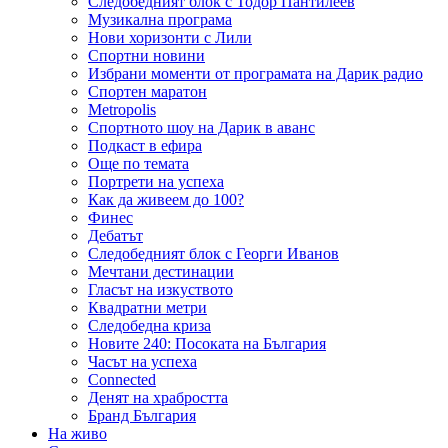
Следобедният блок с Тодор Пантилеев
Музикална програма
Нови хоризонти с Лили
Спортни новини
Избрани моменти от програмата на Дарик радио
Спортен маратон
Metropolis
Спортното шоу на Дарик в аванс
Подкаст в ефира
Още по темата
Портрети на успеха
Как да живеем до 100?
Финес
Дебатът
Следобедният блок с Георги Иванов
Мечтани дестинации
Гласът на изкуството
Квадратни метри
Следобедна криза
Новите 240: Посоката на България
Часът на успеха
Connected
Денят на храбростта
Бранд България
На живо