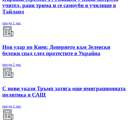
учител, рани трима и се самоуби в училище в
Тайланд
преди 1 час
Нов удар по Киев: Доверието към Зеленски
бележи спад след протестите в Украйна
преди 1 час
С нови укази Тръмп затяга още имиграционната
политика в САЩ
преди 1 час