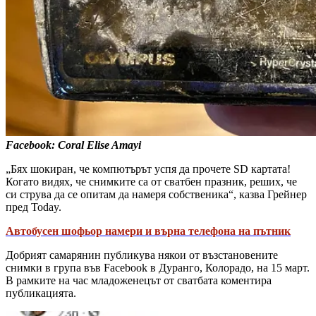
Facebook: Coral Elise Amayi
„Бях шокиран, че компютърът успя да прочете SD картата!
Когато видях, че снимките са от сватбен празник, реших, че
си струва да се опитам да намеря собственика“, казва Грейнер
пред Today.
Автобусен шофьор намери и върна телефона на пътник
Добрият самарянин публикува някои от възстановените
снимки в група във Facebook в Дуранго, Колорадо, на 15 март.
В рамките на час младоженецът от сватбата коментира
публикацията.