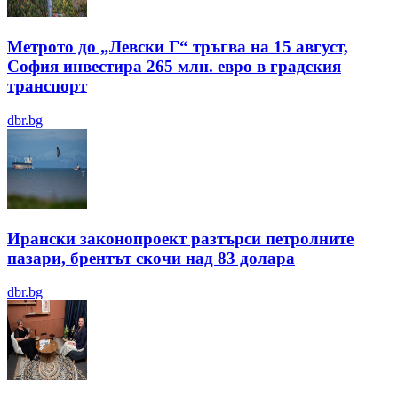
Метрото до „Левски Г“ тръгва на 15 август,
София инвестира 265 млн. евро в градския
транспорт
dbr.bg
Ирански законопроект разтърси петролните
пазари, брентът скочи над 83 долара
dbr.bg