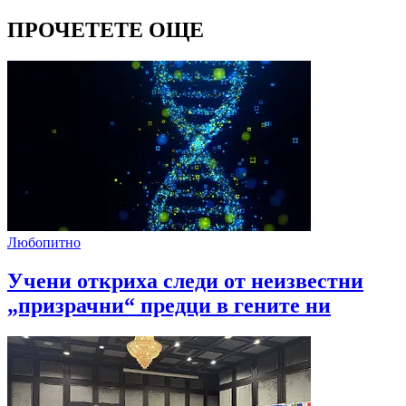
ПРОЧЕТЕТЕ ОЩЕ
Любопитно
Учени откриха следи от неизвестни
„призрачни“ предци в гените ни