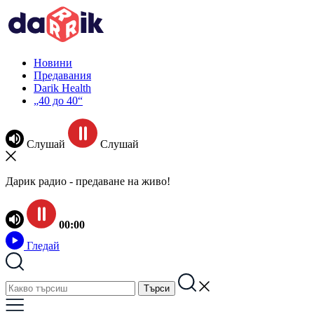
Новини
Предавания
Darik Health
„40 до 40“
Слушай
Слушай
Дарик радио - предаване на живо!
00:00
Гледай