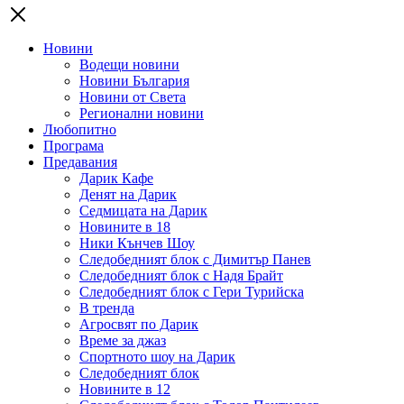
Новини
Водещи новини
Новини България
Новини от Света
Регионални новини
Любопитно
Програма
Предавания
Дарик Кафе
Денят на Дарик
Седмицата на Дарик
Новините в 18
Ники Кънчев Шоу
Следобедният блок с Димитър Панев
Следобедният блок с Надя Брайт
Следобедният блок с Гери Турийска
В тренда
Агросвят по Дарик
Време за джаз
Спортното шоу на Дарик
Следобедният блок
Новините в 12