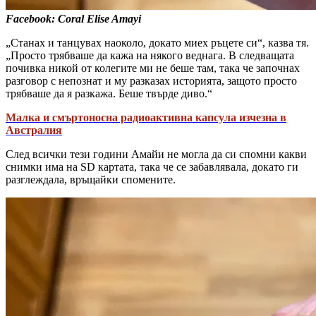
Facebook: Coral Elise Amayi
„Станах и танцувах наоколо, докато миех ръцете си“, казва тя.
„Просто трябваше да кажа на някого веднага. В следващата
почивка никой от колегите ми не беше там, така че започнах
разговор с непознат и му разказах историята, защото просто
трябваше да я разкажа. Беше твърде диво.“
Малка и смъртоносна радиоактивна капсула изчезна в
Австралия
След всички тези години Амайи не могла да си спомни какви
снимки има на SD картата, така че се забавлявала, докато ги
разглеждала, връщайки спомените.