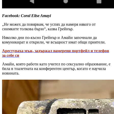
Facebook: Coral Elise Amayi
„Не можех да повярвам, че успях да намеря някого от
снимките толкова бързо“, казва Грейнър.
Няколко дни по-късно Грейнър и Амайи започнали да
комуникират и открили, че всъщност имат общи приятели.
Арестуваха мъж, задържал намерени портфейл и телефон
за себе си
Амайи, която работи като учител по сексуално образование, е
била в тоалетната на конферентен център, когато е научила
новината.