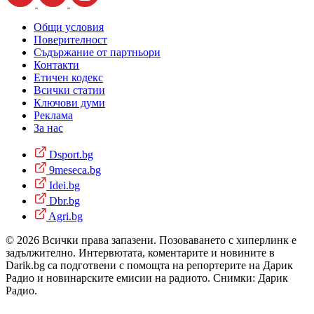
Общи условия
Поверителност
Съдържание от партньори
Контакти
Етичен кодекс
Всички статии
Ключови думи
Реклама
За нас
Dsport.bg
9meseca.bg
Idei.bg
Dbr.bg
Agri.bg
© 2026 Всички права запазени. Позоваването с хиперлинк е
задължително. Интервютата, коментарите и новините в
Darik.bg са подготвени с помощта на репортерите на Дарик
Радио и новинарските емисии на радиото. Снимки: Дарик
Радио.