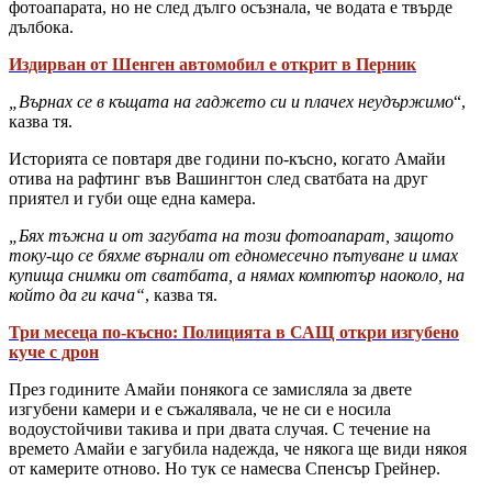
фотоапарата, но не след дълго осъзнала, че водата е твърде
дълбока.
Издирван от Шенген автомобил е открит в Перник
„Върнах се в къщата на гаджето си и плачех неудържимо
“,
казва тя.
Историята се повтаря две години по-късно, когато Амайи
отива на рафтинг във Вашингтон след сватбата на друг
приятел и губи още една камера.
„Бях тъжна и от загубата на този фотоапарат, защото
току-що се бяхме върнали от едномесечно пътуване и имах
купища снимки от сватбата, а нямах компютър наоколо, на
който да ги кача“
, казва тя.
Три месеца по-късно: Полицията в САЩ откри изгубено
куче с дрон
През годините Амайи понякога се замисляла за двете
изгубени камери и е съжалявала, че не си е носила
водоустойчиви такива и при двата случая. С течение на
времето Амайи е загубила надежда, че някога ще види някоя
от камерите отново. Но тук се намесва Спенсър Грейнер.