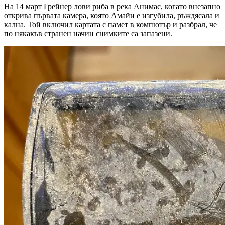
На 14 март Грейнер лови риба в река Анимас, когато внезапно
открива първата камера, която Амайи е изгубила, ръждясала и
кална. Той включил картата с памет в компютър и разбрал, че
по някакъв странен начин снимките са запазени.