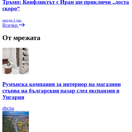
Тръмп: Конфликтът с Иран ще приключи „доста
скоро“
преди 1 час
Всички
От мрежата
Румънска компания за интериор на магазини
стъпва на българския пазар след експанзия в
Унгария
dbr.bg