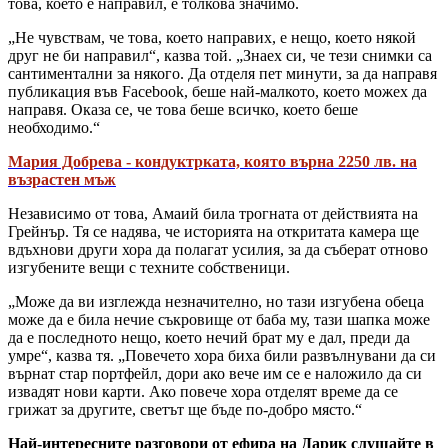
това, което е направил, е толкова значимо.
„Не чувствам, че това, което направих, е нещо, което някой
друг не би направил“, казва той. „Знаех си, че тези снимки са
сантиментални за някого. Да отделя пет минути, за да направя
публикация във Facebook, беше най-малкото, което можех да
направя. Оказа се, че това беше всичко, което беше
необходимо.“
Мария Добрева - кондуктрката, която върна 2250 лв. на
възрастен мъж
Независимо от това, Амаий била трогната от действията на
Грейнър. Тя се надява, че историята на откритата камера ще
вдъхнови други хора да полагат усилия, за да съберат отново
изгубените вещи с техните собственици.
„Може да ви изглежда незначително, но тази изгубена обеца
може да е била нечие съкровище от баба му, тази шапка може
да е последното нещо, което нечий брат му е дал, преди да
умре“, казва тя. „Повечето хора биха били развълнувани да си
върнат стар портфейл, дори ако вече им се е наложило да си
извадят нови карти. Ако повече хора отделят време да се
грижат за другите, светът ще бъде по-добро място.“
Най-интересните разговори от ефира на Дарик слушайте в