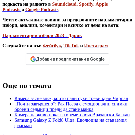
подкаста на радиото в
Soundcloud
,
Spotify
,
Apple
Podcasts
и
Google Podcasts
Четете актуалните новини за предсрочните парламентарни
избори, анализи, коментари и всичко от деня на вота:
Парламентарни избори 2023 - Дарик
Следвайте ни във
Фейсбук
,
TikTok
и
Инстаграм
Добави в предпочитани в Google
Още по темата
Камера засне мъж, който пали сухи треви край Чирпан
„Почти завършено“: Рая Пеева с емоционални снимки
броени седмици преди да стане майка
Камера на живо показва времето във Врачански Балкан
Samsung Galaxy Z Fold8 Ultra: Еволюция на сгъваемия
флагман