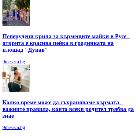
Пеперудени крила за кърмещите майки в Русе -
открита е красива пейка в градинката на
площад "Дунав"
9meseca.bg
Колко време може да съхраняваме кърмата -
важните правила, които всеки родител трябва да
знае
9meseca.bg