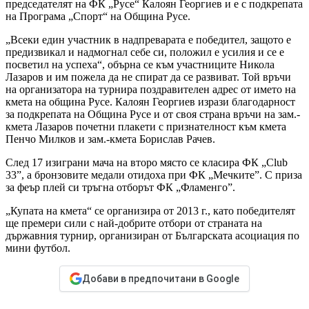
председателят на ФК „Русе“ Калоян Георгиев и е с подкрепата
на Програма „Спорт“ на Община Русе.
„Всеки един участник в надпреварата е победител, защото е
предизвикал и надмогнал себе си, положил е усилия и се е
посветил на успеха“, обърна се към участниците Никола
Лазаров и им пожела да не спират да се развиват. Той връчи
на организатора на турнира поздравителен адрес от името на
кмета на община Русе. Калоян Георгиев изрази благодарност
за подкрепата на Община Русе и от своя страна връчи на зам.-
кмета Лазаров почетни плакети с признателност към кмета
Пенчо Милков и зам.-кмета Борислав Рачев.
След 17 изиграни мача на второ място се класира ФК „Club
33”, а бронзовите медали отидоха при ФК „Мечките”. С приза
за феър плей си тръгна отборът ФК „Фламенго”.
„Купата на кмета“ се организира от 2013 г., като победителят
ще премери сили с най-добрите отбори от страната на
държавния турнир, организиран от Българската асоциация по
мини футбол.
Добави в предпочитани в Google