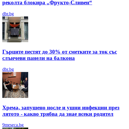
реколта блокира „Фрукто-Сливен“
dbr.bg
Гърците пестят до 30% от сметките за ток със
слънчеви панели на балкона
dbr.bg
Хрема, запушено носле и ушни инфекции през
лятотo - какво трябва да знае всеки родител
9meseca.bg