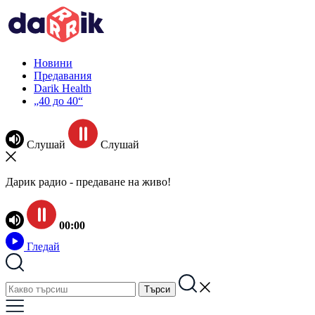
Новини
Предавания
Darik Health
„40 до 40“
Слушай
Слушай
Дарик радио - предаване на живо!
00:00
Гледай