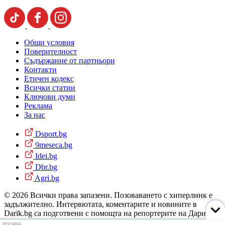
Общи условия
Поверителност
Съдържание от партньори
Контакти
Етичен кодекс
Всички статии
Ключови думи
Реклама
За нас
Dsport.bg
9meseca.bg
Idei.bg
Dbr.bg
Agri.bg
© 2026 Всички права запазени. Позоваването с хиперлинк е
задължително. Интервютата, коментарите и новините в
Darik.bg са подготвени с помощта на репортерите на Дарик
Радио и новинарските емисии на радиото. Снимки: Дарик
РЕКЛАМА