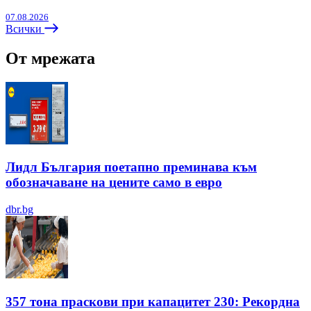
07.08.2026
Всички
От мрежата
Лидл България поетапно преминава към
обозначаване на цените само в евро
dbr.bg
357 тона праскови при капацитет 230: Рекордна