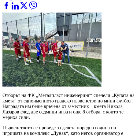
Отборът на ФК „Металпласт инженеринг“ спечели „Купата на
кмета“ от едноименното градско първенство по мини футбол.
Наградата им беше връчена от заместник – кмета Никола
Лазаров след две седмици игра и още 8 отбора, с които те
мериха сили.
Първенството се проведе за девета поредна година на
игрищата на комплекс „Дунав“, като негов организатор е