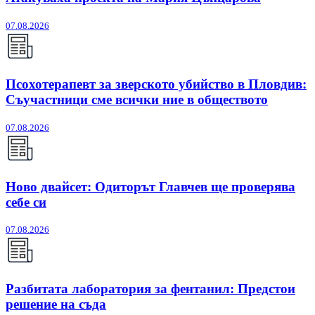
07.08.2026
Псохотерапевт за зверското убийство в Пловдив:
Съучастници сме всички ние в обществото
07.08.2026
Ново двайсет: Одиторът Главчев ще проверява
себе си
07.08.2026
Разбитата лаборатория за фентанил: Предстои
решение на съда