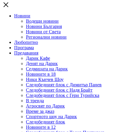
Новини
Водещи новини
Новини България
Новини от Света
Регионални новини
Любопитно
Програма
Предавания
Дарик Кафе
Денят на Дарик
Седмицата на Дарик
Новините в 18
Ники Кънчев Шоу
Следобедният блок с Димитър Панев
Следобедният блок с Надя Брайт
Следобедният блок с Гери Турийска
В тренда
Агросвят по Дарик
Време за джаз
Спортното шоу на Дарик
Следобедният блок
Новините в 12