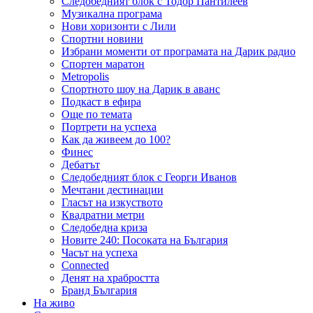
Следобедният блок с Тодор Пантилеев
Музикална програма
Нови хоризонти с Лили
Спортни новини
Избрани моменти от програмата на Дарик радио
Спортен маратон
Metropolis
Спортното шоу на Дарик в аванс
Подкаст в ефира
Още по темата
Портрети на успеха
Как да живеем до 100?
Финес
Дебатът
Следобедният блок с Георги Иванов
Мечтани дестинации
Гласът на изкуството
Квадратни метри
Следобедна криза
Новите 240: Посоката на България
Часът на успеха
Connected
Денят на храбростта
Бранд България
На живо