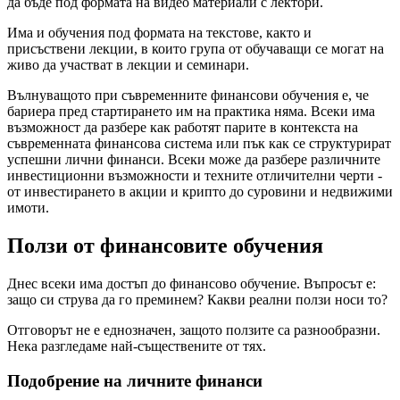
да бъде под формата на видео материали с лектори.
Има и обучения под формата на текстове, както и
присъствени лекции, в които група от обучаващи се могат на
живо да участват в лекции и семинари.
Вълнуващото при съвременните финансови обучения е, че
бариера пред стартирането им на практика няма. Всеки има
възможност да разбере как работят парите в контекста на
съвременната финансова система или пък как се структурират
успешни лични финанси. Всеки може да разбере различните
инвестиционни възможности и техните отличителни черти -
от инвестирането в акции и крипто до суровини и недвижими
имоти.
Ползи от финансовите обучения
Днес всеки има достъп до финансово обучение. Въпросът е:
защо си струва да го преминем? Какви реални ползи носи то?
Отговорът не е еднозначен, защото ползите са разнообразни.
Нека разгледаме най-съществените от тях.
Подобрение на личните финанси