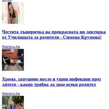
Честита дъщеричка на прекрасната ни лекторка
от Училищата за родители - Симона Крумова!
9meseca.bg
Хрема, запушено носле и ушни инфекции през
лятотo - какво трябва да знае всеки родител
9meseca.bg