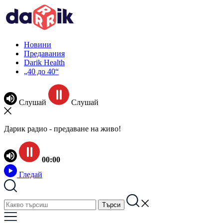
Новини
Предавания
Darik Health
„40 до 40“
Слушай
Слушай
Дарик радио - предаване на живо!
00:00
Гледай