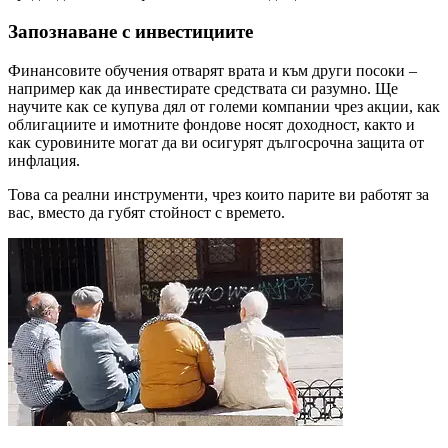
Запознаване с инвестициите
Финансовите обучения отварят врата и към други посоки –
например как да инвестирате средствата си разумно. Ще
научите как се купува дял от големи компании чрез акции, как
облигациите и имотните фондове носят доходност, както и
как суровините могат да ви осигурят дългосрочна защита от
инфлация.
Това са реални инструменти, чрез които парите ви работят за
вас, вместо да губят стойност с времето.