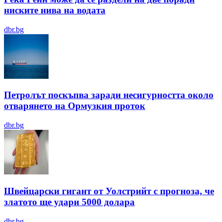
ниските нива на водата
dbr.bg
Петролът поскъпва заради несигурността около
отварянето на Ормузкия проток
dbr.bg
Швейцарски гигант от Уолстрийт с прогноза, че
златото ще удари 5000 долара
dbr.bg