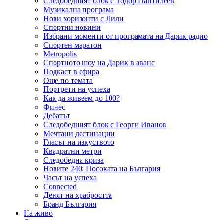
Следобедният блок с Тодор Пантилеев
Музикална програма
Нови хоризонти с Лили
Спортни новини
Избрани моменти от програмата на Дарик радио
Спортен маратон
Metropolis
Спортното шоу на Дарик в аванс
Подкаст в ефира
Още по темата
Портрети на успеха
Как да живеем до 100?
Финес
Дебатът
Следобедният блок с Георги Иванов
Мечтани дестинации
Гласът на изкуството
Квадратни метри
Следобедна криза
Новите 240: Посоката на България
Часът на успеха
Connected
Денят на храбростта
Бранд България
На живо