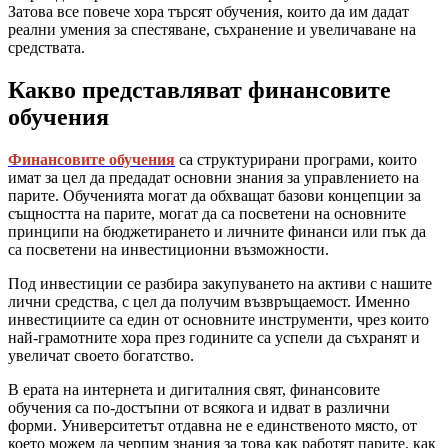
Затова все повече хора търсят обучения, които да им дадат
реални умения за спестяване, съхранение и увеличаване на
средствата.
Какво представляват финансовите
обучения
Финансовите обучения
са структурирани програми, които
имат за цел да предадат основни знания за управлението на
парите. Обученията могат да обхващат базови концепции за
същността на парите, могат да са посветени на основните
принципи на бюджетирането и личните финанси или пък да
са посветени на инвестиционни възможности.
Под инвестиции се разбира закупуването на активи с нашите
лични средства, с цел да получим възвръщаемост. Именно
инвестициите са един от основните инструменти, чрез които
най-грамотните хора през годините са успели да съхранят и
увеличат своето богатство.
В ерата на интернета и дигиталния свят, финансовите
обучения са по-достъпни от всякога и идват в различни
форми. Университетът отдавна не е единственото място, от
което можем да черпим знания за това как работят парите, как