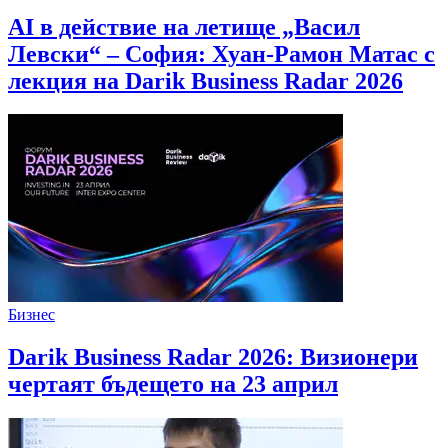
AI в действие на летище „Васил
Левски“ – София: Хуан-Рамон Матас с
лекция на Darik Business Radar 2026
Бизнес
Darik Business Radar 2026: Визионери
чертаят бъдещето на 23 април