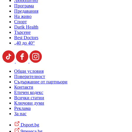
Любопитно
Програма
Предавания
На живо
Спорт
Darik Health
Търсене
Best Doctors
„40 до 40“
Общи условия
Поверителност
Съдържание от партньори
Контакти
Етичен кодекс
Всички статии
Ключови думи
Реклама
За нас
Dsport.bg
9meseca.bg