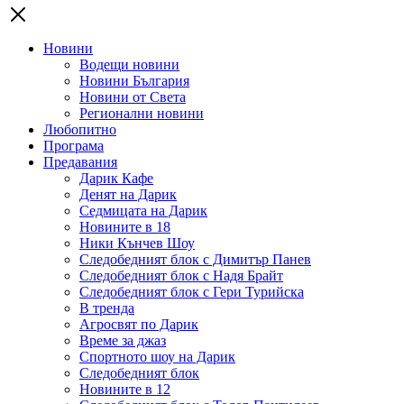
Новини
Водещи новини
Новини България
Новини от Света
Регионални новини
Любопитно
Програма
Предавания
Дарик Кафе
Денят на Дарик
Седмицата на Дарик
Новините в 18
Ники Кънчев Шоу
Следобедният блок с Димитър Панев
Следобедният блок с Надя Брайт
Следобедният блок с Гери Турийска
В тренда
Агросвят по Дарик
Време за джаз
Спортното шоу на Дарик
Следобедният блок
Новините в 12