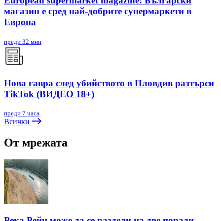
European supermarket magazine: Български
магазин е сред най-добрите супермаркети в
Европа
преди 32 мин
Нова гавра след убийството в Пловдив разтърси
TikTok (ВИДЕО 18+)
преди 7 часа
Всички
От мрежата
Река Рейн може да се раздели на две поради