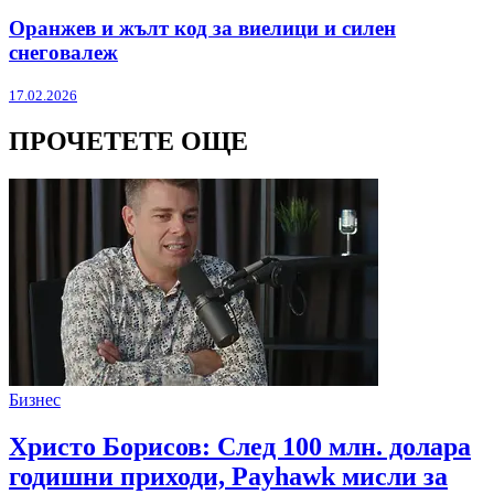
Оранжев и жълт код за виелици и силен
снеговалеж
17.02.2026
ПРОЧЕТЕТЕ ОЩЕ
Бизнес
Христо Борисов: След 100 млн. долара
годишни приходи, Payhawk мисли за