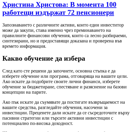
Христина Христова: В момента 100
работещи издържат 72 пенсионери
Запознаването с различните активи, които един инвеститор
може да закупи, става именно чрез преминаването на
правилните финансови обучения, които са лесно разбираеми,
синтезирани, но и предоставящи доказана и проверена във
времето информация.
Какво обучение да избера
След като сте решени да започнете, основна стъпка е да
изберете обучение или програма, отговаряща на вашите цели.
Ако искате да подобрите своите лични финанси, изберете
обучение за бюджетиране, спестяване и разяснение на базови
концепции на парите.
Ако пък искате да съумявате да постигате възвръщаемост на
вашите средства, разгледайте обучения, насочени за
инвестиции. Преценете дали искате да се съсредоточите върху
пасивни стратегии или търсите активни инвестиции с
потенциално по-висока доходност.