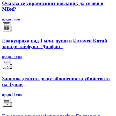
Очаква се украинският посланик да се яви в
МВнР
преди 3 мин
Евакуираха над 1 млн. души в Източен Китай
заради тайфуна "Долфин"
преди 22 мин
Започва делото срещу обвинения за убийството
на Тупак
преди 25 мин