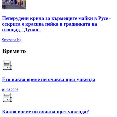
Пеперудени крила за кърмещите майки в Русе -
открита е красива пейка в градинката на
площад "Дунав"
9meseca.bg
Времето
Ето какво време ни очаква през уикенда
01.08.2026
Какво време ни очаква през уикенда?