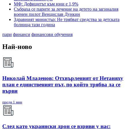
МФ: Дефицитът към юни е 1,9%
Събраха се парите за лечение на детето на загиналия
военен пилот Венцислав Дункин
Здравният министър: Не трябват средства за детската
болница тази година
пари
финанси
финансови обучения
Най-ново
Николай Младенов: Отхвърленият от Нетаняху
план е единственият път, по който трябва да се
върви
преди 1 мин
След като украински дрон се взриви у нас: