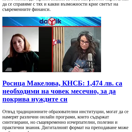
да се справяме с тях и какви възможности крие светът на
съвременните финанси.
Росица Макелова, КНСБ: 1,474 лв. са
необходими на човек месечно, за да
покрива нуждите си
Отвъд традиционните образователни институции, могат да се
намерят различни онлайн програми, които съдържат
синтезирани, но същевременно изчерпателни, полезни и
практични знания. Дигиталният формат на преподаване може