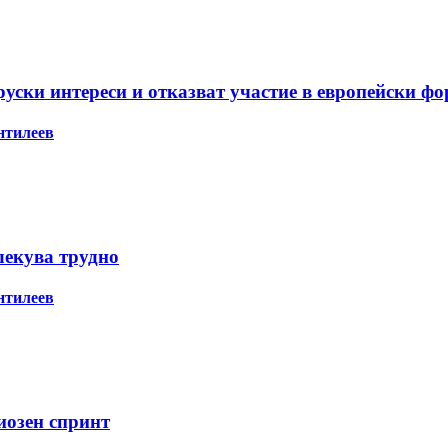
ски интереси и отказват участие в европейски ф
нтилеев
лекува трудно
нтилеев
иозен спринт