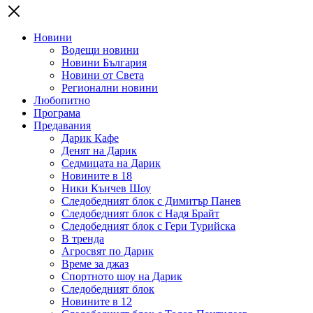
Новини
Водещи новини
Новини България
Новини от Света
Регионални новини
Любопитно
Програма
Предавания
Дарик Кафе
Денят на Дарик
Седмицата на Дарик
Новините в 18
Ники Кънчев Шоу
Следобедният блок с Димитър Панев
Следобедният блок с Надя Брайт
Следобедният блок с Гери Турийска
В тренда
Агросвят по Дарик
Време за джаз
Спортното шоу на Дарик
Следобедният блок
Новините в 12