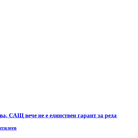
а, САЩ вече не е единствен гарант за реда
нтилеев