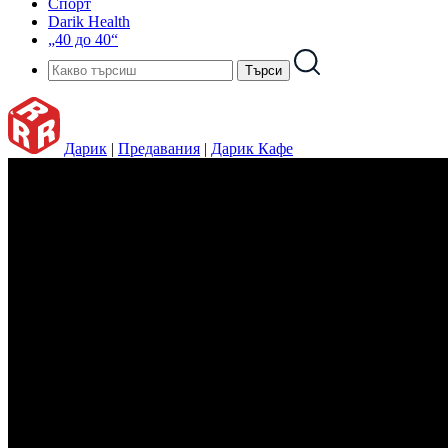
Спорт
Darik Health
„40 до 40“
Дарик
|
Предавания
|
Дарик Кафе