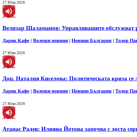
27 Юли 2026
Велизар Шаламанов: Управляващите обслужват ру
Дарик Кафе
|
Водещи новини
|
Новини България
|
Тодор Па
27 Юли 2026
Доц. Наталия Киселова: Политическата криза се 
Дарик Кафе
|
Водещи новини
|
Новини България
|
Тодор Па
27 Юли 2026
Атанас Радев: Илияна Йотова започва с доста сер