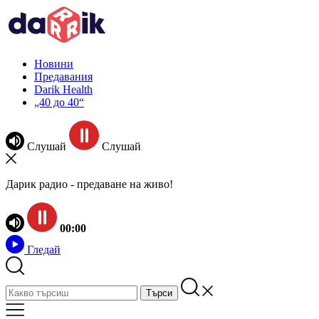
Новини
Предавания
Darik Health
„40 до 40“
Слушай
Слушай
Дарик радио - предаване на живо!
00:00
Гледай