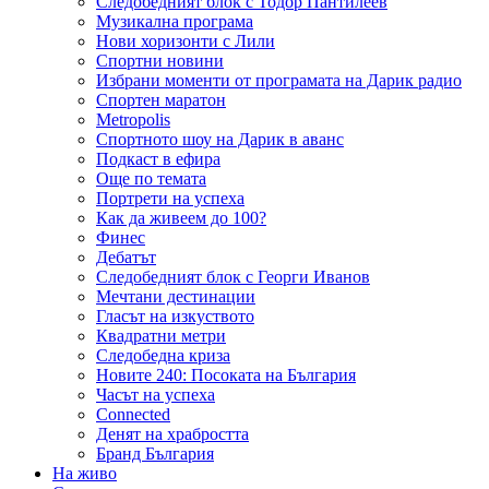
Следобедният блок с Тодор Пантилеев
Музикална програма
Нови хоризонти с Лили
Спортни новини
Избрани моменти от програмата на Дарик радио
Спортен маратон
Metropolis
Спортното шоу на Дарик в аванс
Подкаст в ефира
Още по темата
Портрети на успеха
Как да живеем до 100?
Финес
Дебатът
Следобедният блок с Георги Иванов
Мечтани дестинации
Гласът на изкуството
Квадратни метри
Следобедна криза
Новите 240: Посоката на България
Часът на успеха
Connected
Денят на храбростта
Бранд България
На живо