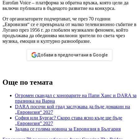
Eurofan Voice – платформа за обратна връзка, която цели да
включи публиката в бъдещото развитие на конкурса.
От организаторите подчертават, че през 70 години
„Евровизия“ се е превърнала от малко телевизионно събитие в
Лугано през 1956 г. до глобален музикален феномен, който
продължава да обединява милиони зрители по света чрез
музика, емоция и културно разнообразие.
Добави в предпочитани в Google
Още по темата
Огромен скандал с хонорарите на Папи Ханс и DARA за
празника на Варна
DARA посочи кой град заслужава да бъде домакин на
„Евровизия“ 2027
София или Бургас? Скоро става ясно къде ще бъде
„Евровизия” 2027
Задава се голяма новина за Евровизия в България