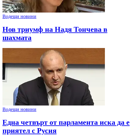
Водещи новини
Нов триумф на Надя Тончева в
шахмата
Водещи новини
Една четвърт от парламента иска да е
приятел с Русия