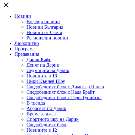
Новини
Водещи новини
Новини България
Новини от Света
Регионални новини
Любопитно
Програма
Предавания
Дарик Кафе
Денят на Дарик
Седмицата на Дарик
Новините в 18
Ники Кънчев Шоу
Следобедният блок с Димитър Панев
Следобедният блок с Надя Брайт
Следобедният блок с Гери Турийска
В тренда
Агросвят по Дарик
Време за джаз
Спортното шоу на Дарик
Следобедният блок
Новините в 12