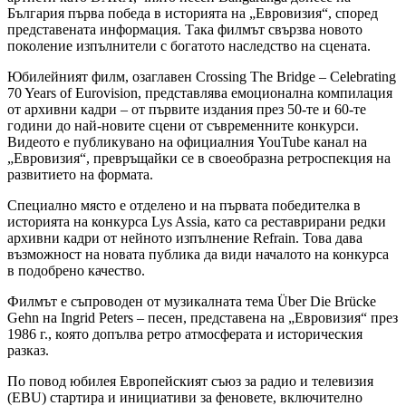
България първа победа в историята на „Евровизия“, според
представената информация. Така филмът свързва новото
поколение изпълнители с богатото наследство на сцената.
Юбилейният филм, озаглавен Crossing The Bridge – Celebrating
70 Years of Eurovision, представлява емоционална компилация
от архивни кадри – от първите издания през 50-те и 60-те
години до най-новите сцени от съвременните конкурси.
Видеото е публикувано на официалния YouTube канал на
„Евровизия“, превръщайки се в своеобразна ретроспекция на
развитието на формата.
Специално място е отделено и на първата победителка в
историята на конкурса Lys Assia, като са реставрирани редки
архивни кадри от нейното изпълнение Refrain. Това дава
възможност на новата публика да види началото на конкурса
в подобрено качество.
Филмът е съпроводен от музикалната тема Über Die Brücke
Gehn на Ingrid Peters – песен, представена на „Евровизия“ през
1986 г., която допълва ретро атмосферата и историческия
разказ.
По повод юбилея Европейският съюз за радио и телевизия
(EBU) стартира и инициативи за феновете, включително