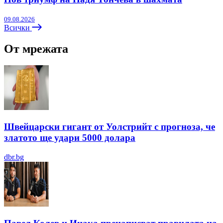
09.08.2026
Всички
От мрежата
Швейцарски гигант от Уолстрийт с прогноза, че
златото ще удари 5000 долара
dbr.bg