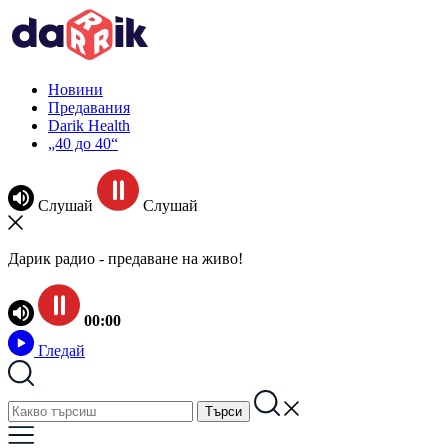
Новини
Предавания
Darik Health
„40 до 40“
Слушай
Слушай
Дарик радио - предаване на живо!
00:00
Гледай