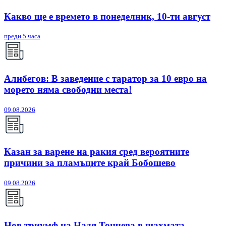
Какво ще е времето в понеделник, 10-ти август
преди 5 часа
Алибегов: В заведение с таратор за 10 евро на
морето няма свободни места!
09.08.2026
Казан за варене на ракия сред вероятните
причини за пламъците край Бобошево
09.08.2026
Нов триумф на Надя Тончева в шахмата