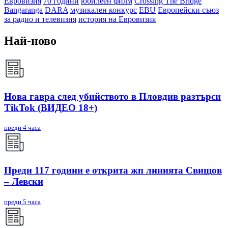
Евровизия
70 години
юбилеен филм
Crossing The Bridge
Bangaranga
DARA
музикален конкурс
EBU
Европейски съюз
за радио и телевизия
история на Евровизия
Най-ново
Нова гавра след убийството в Пловдив разтърси
TikTok (ВИДЕО 18+)
преди 4 часа
Преди 117 години е открита жп линията Свищов
– Левски
преди 5 часа