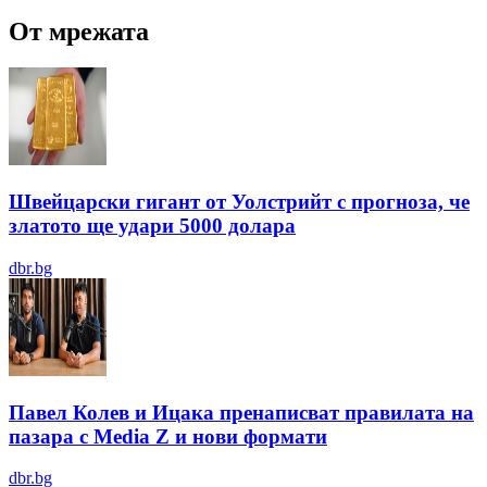
От мрежата
Швейцарски гигант от Уолстрийт с прогноза, че
златото ще удари 5000 долара
dbr.bg
Павел Колев и Ицака пренаписват правилата на
пазара с Media Z и нови формати
dbr.bg