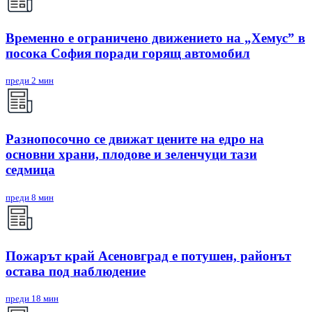
Временно е ограничено движението на „Хемус” в
посока София поради горящ автомобил
преди 2 мин
Разнопосочно се движат цените на едро на
основни храни, плодове и зеленчуци тази
седмица
преди 8 мин
Пожарът край Асеновград е потушен, районът
остава под наблюдение
преди 18 мин