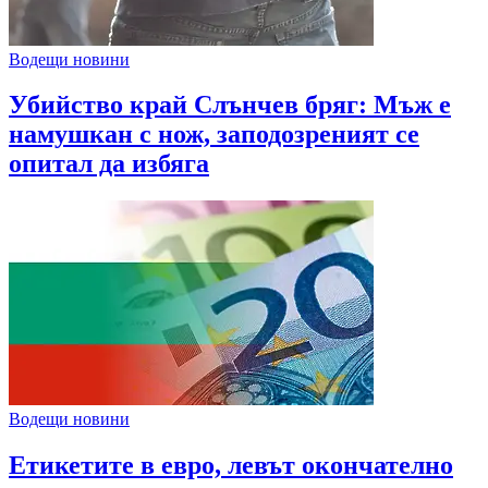
Водещи новини
Убийство край Слънчев бряг: Мъж е
намушкан с нож, заподозреният се
опитал да избяга
Водещи новини
Етикетите в евро, левът окончателно