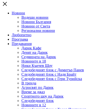
Новини
Водещи новини
Новини България
Новини от Света
Регионални новини
Любопитно
Програма
Предавания
Дарик Кафе
Денят на Дарик
Седмицата на Дарик
Новините в 18
Ники Кънчев Шоу
Следобедният блок с Димитър Панев
Следобедният блок с Надя Брайт
Следобедният блок с Гери Турийска
В тренда
Агросвят по Дарик
Време за джаз
Спортното шоу на Дарик
Следобедният блок
Новините в 12