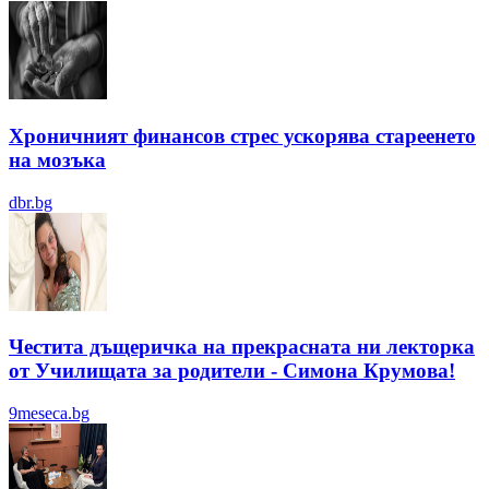
Хроничният финансов стрес ускорява стареенето
на мозъка
dbr.bg
Честита дъщеричка на прекрасната ни лекторка
от Училищата за родители - Симона Крумова!
9meseca.bg