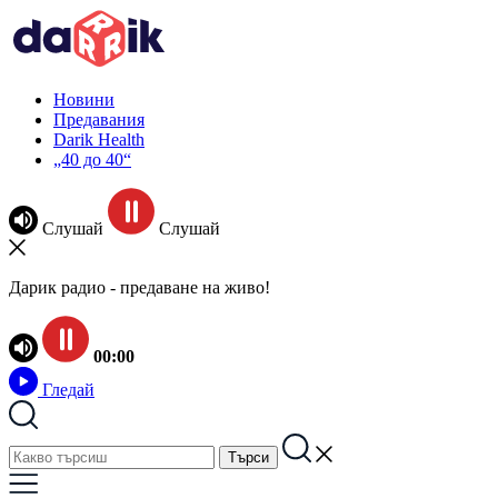
Новини
Предавания
Darik Health
„40 до 40“
Слушай
Слушай
Дарик радио - предаване на живо!
00:00
Гледай