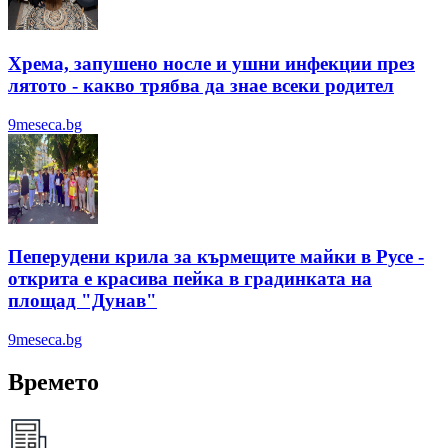
Хрема, запушено носле и ушни инфекции през
лятотo - какво трябва да знае всеки родител
9meseca.bg
Пеперудени крила за кърмещите майки в Русе -
открита е красива пейка в градинката на
площад "Дунав"
9meseca.bg
Времето