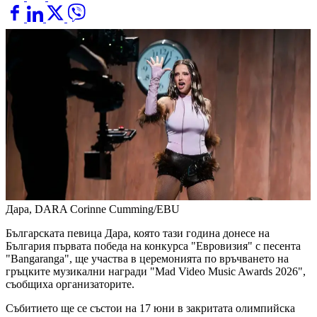
Дара, DARA
Corinne Cumming/EBU
Българската певица Дара, която тази година донесе на
България първата победа на конкурса "Евровизия" с песента
"Bangaranga", ще участва в церемонията по връчването на
гръцките музикални награди "Mad Video Music Awards 2026",
съобщиха организаторите.
Събитието ще се състои на 17 юни в закритата олимпийска