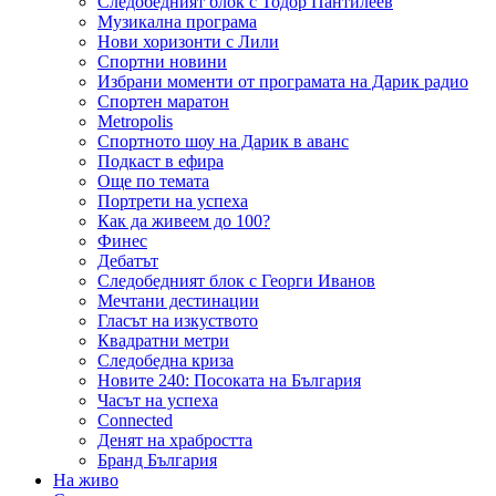
Следобедният блок с Тодор Пантилеев
Музикална програма
Нови хоризонти с Лили
Спортни новини
Избрани моменти от програмата на Дарик радио
Спортен маратон
Metropolis
Спортното шоу на Дарик в аванс
Подкаст в ефира
Още по темата
Портрети на успеха
Как да живеем до 100?
Финес
Дебатът
Следобедният блок с Георги Иванов
Мечтани дестинации
Гласът на изкуството
Квадратни метри
Следобедна криза
Новите 240: Посоката на България
Часът на успеха
Connected
Денят на храбростта
Бранд България
На живо