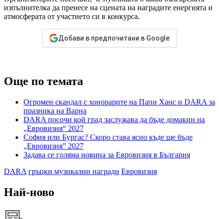
изпълнителка да пренесе на сцената на наградите енергията и
атмосферата от участието си в конкурса.
Добави в предпочитани в Google
Още по темата
Огромен скандал с хонорарите на Папи Ханс и DARA за
празника на Варна
DARA посочи кой град заслужава да бъде домакин на
„Евровизия“ 2027
София или Бургас? Скоро става ясно къде ще бъде
„Евровизия” 2027
Задава се голяма новина за Евровизия в България
DARA
гръцки музикални награди
Евровизия
Най-ново