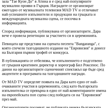
зала "Тае Куон До" в Атина и е сред най-популярните
музикални прояви в Гърция. Наградите се организират
ежегодно от музикалната телевизия MAD TV и отличават
най-успешните изпълнители и продукции на гръцката и
международната музикална сцена, се посочва в
информацията.
Според информация, публикувана от организаторите, Дара
вече е провела репетиции за участието си в церемонията.
Певицата ще представи на сцената песента "Bangaranga", с
която спечели тазгодишното издание на "Евровизия" и донесе
на България първия трофей от конкурса.
В публикацията се отбелязва, че изпълнението е подготвено
от гръцкия креативен директор и хореограф Бил Роксенос. По
данни на организаторите сценичният спектакъл ще бъде сред
акцентите в програмата на тазгодишните награди.
От MAD TV определят появата на Дара като едно от най-
очакваните участия в церемонията, след като българската
изпълнителка се превърна в едно от най-коментираните имена
на европейската поп сцена след победата си на "Евровизия"
през май.
Организаторите посочват, че публиката очаква българската