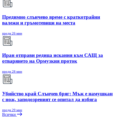
Предимно слънчево време с краткотрайни
валежи и гръмотевици на места
преди 26 мин
Иран отправи редица искания към САЩ за
отварянето на Ормузкия проток
преди 28 мин
Убийство край Слънчев бряг: Мъж е намушкан
с нож, заподозреният се опитал да избяга
преди 29 мин
Всички