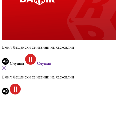
Емил Лещански се извини на хасковлии
Слушай
Слушай
Емил Лещански се извини на хасковлии