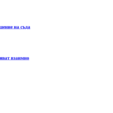
шение на съда
няват взаимно