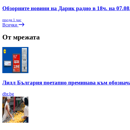
Обзорните новини на Дарик радио в 18ч. на 07.08.
преди 1 час
Всички
От мрежата
Лидл България поетапно преминава към обозначав
dbr.bg