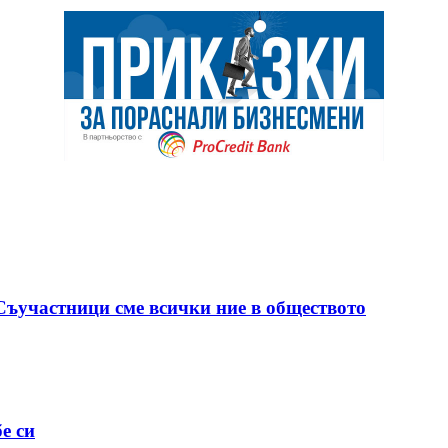
 Съучастници сме всички ние в обществото
е си