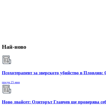
Най-ново
Псохотерапевт за зверското убийство в Пловдив:
преди 25 мин
Ново двайсет: Одиторът Главчев ще проверява себ