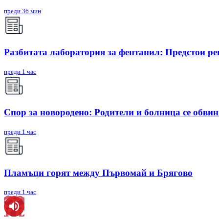
преди 36 мин
Разбитата лаборатория за фентанил: Предстои ре
преди 1 час
Спор за новородено: Родители и болница се обви
преди 1 час
Пламъци горят между Първомай и Брягово
преди 1 час