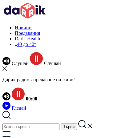
Новини
Предавания
Darik Health
„40 до 40“
Слушай
Слушай
Дарик радио - предаване на живо!
00:00
Гледай