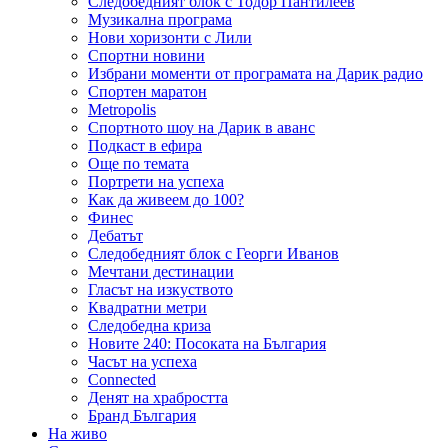
Следобедният блок с Тодор Пантилеев
Музикална програма
Нови хоризонти с Лили
Спортни новини
Избрани моменти от програмата на Дарик радио
Спортен маратон
Metropolis
Спортното шоу на Дарик в аванс
Подкаст в ефира
Още по темата
Портрети на успеха
Как да живеем до 100?
Финес
Дебатът
Следобедният блок с Георги Иванов
Мечтани дестинации
Гласът на изкуството
Квадратни метри
Следобедна криза
Новите 240: Посоката на България
Часът на успеха
Connected
Денят на храбростта
Бранд България
На живо