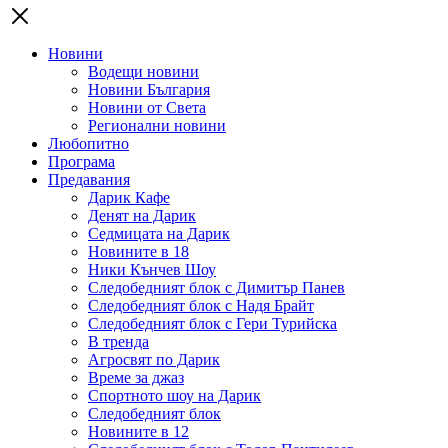
Новини
Водещи новини
Новини България
Новини от Света
Регионални новини
Любопитно
Програма
Предавания
Дарик Кафе
Денят на Дарик
Седмицата на Дарик
Новините в 18
Ники Кънчев Шоу
Следобедният блок с Димитър Панев
Следобедният блок с Надя Брайт
Следобедният блок с Гери Турийска
В тренда
Агросвят по Дарик
Време за джаз
Спортното шоу на Дарик
Следобедният блок
Новините в 12