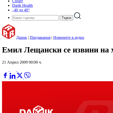
Спорт
Darik Health
„40 до 40“
Дарик
|
Предавания
|
Новините в аудио
Емил Лещански се извини на 
21 Април 2009 00:00 ч.