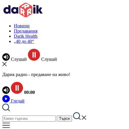
Новини
Предавания
Darik Health
„40 до 40“
Слушай
Слушай
Дарик радио - предаване на живо!
00:00
Гледай