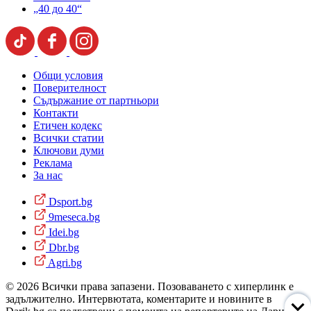
„40 до 40“
Общи условия
Поверителност
Съдържание от партньори
Контакти
Етичен кодекс
Всички статии
Ключови думи
Реклама
За нас
Dsport.bg
9meseca.bg
Idei.bg
Dbr.bg
Agri.bg
© 2026 Всички права запазени. Позоваването с хиперлинк е
задължително. Интервютата, коментарите и новините в