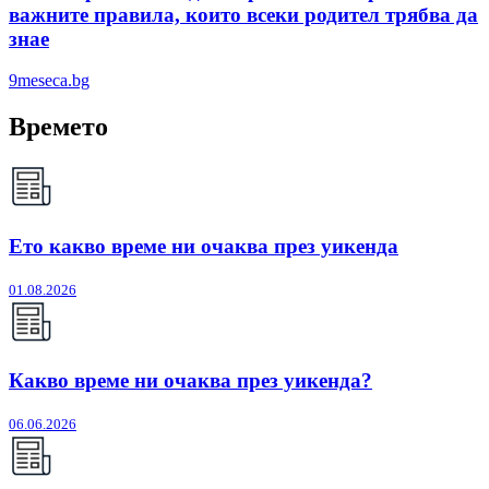
важните правила, които всеки родител трябва да
знае
9meseca.bg
Времето
Ето какво време ни очаква през уикенда
01.08.2026
Какво време ни очаква през уикенда?
06.06.2026