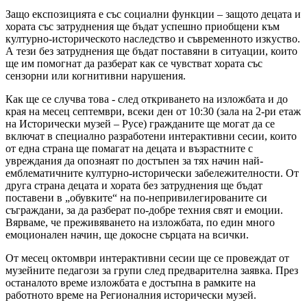
Защо експозицията е със социални функции – защото децата и
хората със затруднения ще бъдат успешно приобщени към
културно-историческото наследство и съвременното изкуство.
А тези без затруднения ще бъдат поставяни в ситуации, които
ще им помогнат да разберат как се чувстват хората със
сензорни или когнитивни нарушения.
Как ще се случва това - след откриването на изложбата и до
края на месец септември, всеки ден от 10:30 (зала на 2-ри етаж
на Исторически музей – Русе) гражданите ще могат да се
включат в специално разработени интерактивни сесии, които
от една страна ще помагат на децата и възрастните с
увреждания да опознаят по достъпен за тях начин най-
емблематичните културно-исторически забележителности. От
друга страна децата и хората без затруднения ще бъдат
поставени в „обувките“ на по-непривилегированите си
съграждани, за да разберат по-добре техния свят и емоции.
Вярваме, че преживяването на изложбата, по един много
емоционален начин, ще докосне сърцата на всички.
От месец октомври интерактивни сесии ще се провеждат от
музейните педагози за групи след предварителна заявка. През
останалото време изложбата е достъпна в рамките на
работното време на Регионалния исторически музей.