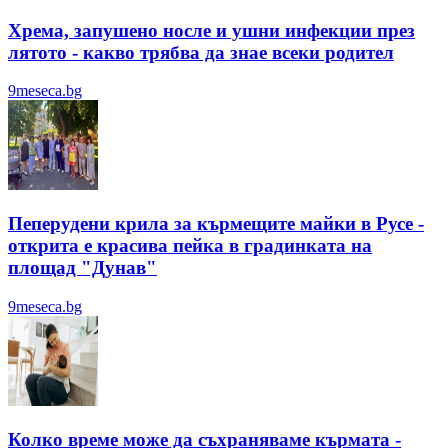
Хрема, запушено носле и ушни инфекции през
лятотo - какво трябва да знае всеки родител
9meseca.bg
Пеперудени крила за кърмещите майки в Русе -
открита е красива пейка в градинката на
площад "Дунав"
9meseca.bg
Колко време може да съхраняваме кърмата -