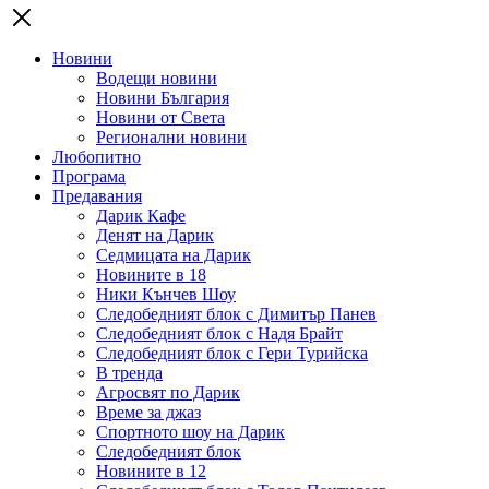
Новини
Водещи новини
Новини България
Новини от Света
Регионални новини
Любопитно
Програма
Предавания
Дарик Кафе
Денят на Дарик
Седмицата на Дарик
Новините в 18
Ники Кънчев Шоу
Следобедният блок с Димитър Панев
Следобедният блок с Надя Брайт
Следобедният блок с Гери Турийска
В тренда
Агросвят по Дарик
Време за джаз
Спортното шоу на Дарик
Следобедният блок
Новините в 12