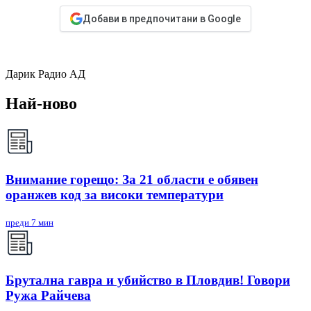
Добави в предпочитани в Google
Дарик Радио АД
Най-ново
Внимание горещо: За 21 области е обявен
оранжев код за високи температури
преди 7 мин
Брутална гавра и убийство в Пловдив! Говори
Ружа Райчева