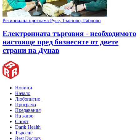
Регионална програма Русе, Търново, Габрово
Електронната търговия - необходимото
настояще пред бизнесите от двете
страни на Дунав
Новини
Начало
Любопитно
Програма
Предавания
На живо
Спорт
Darik Health
Търсене
Best Doctors