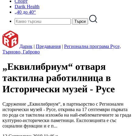
Спорт
Darik Health
„40 до 40“
Дарик
|
Предавания
|
Регионална програма Русе,
Търново, Габрово
„Еквилибриум“ отваря
тактилна работилница в
Исторически музей - Русе
Сдружение „Еквилибриум“, в партньорство с Регионален
исторически музей - Русе, открива на 17 септември първата
по рода си тактилна изложба на най-емблематичните за града
културно-исторически паметници. Експозицията е със
социални функции и е п...