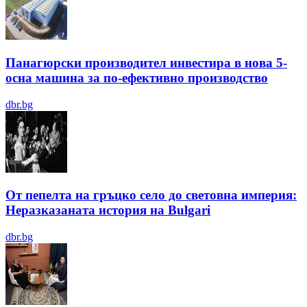
Панагюрски производител инвестира в нова 5-
осна машина за по-ефективно производство
dbr.bg
От пепелта на гръцко село до световна империя:
Неразказаната история на Bulgari
dbr.bg