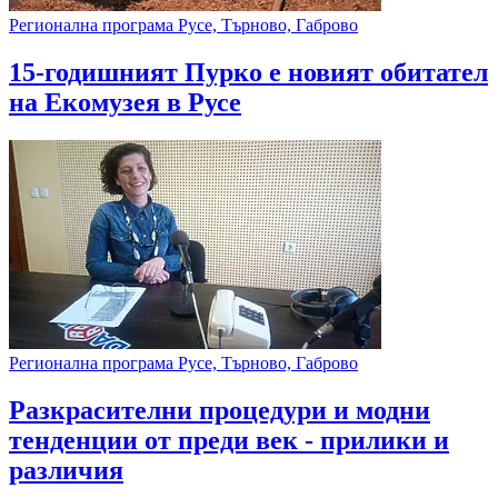
Регионална програма Русе, Търново, Габрово
15-годишният Пурко е новият обитател
на Екомузея в Русе
Регионална програма Русе, Търново, Габрово
Разкрасителни процедури и модни
тенденции от преди век - прилики и
различия