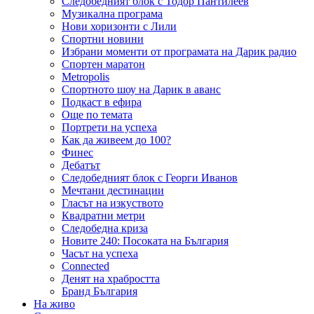
Следобедният блок с Тодор Пантилеев
Музикална програма
Нови хоризонти с Лили
Спортни новини
Избрани моменти от програмата на Дарик радио
Спортен маратон
Metropolis
Спортното шоу на Дарик в аванс
Подкаст в ефира
Още по темата
Портрети на успеха
Как да живеем до 100?
Финес
Дебатът
Следобедният блок с Георги Иванов
Мечтани дестинации
Гласът на изкуството
Квадратни метри
Следобедна криза
Новите 240: Посоката на България
Часът на успеха
Connected
Денят на храбростта
Бранд България
На живо