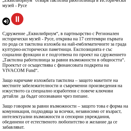
„Еквилибриум“ отваря тактилна работилница в Исторически
музей - Русе
Сдружение „Еквилибриум“, в партньорство с Регионален
исторически музей - Русе, открива на 17 септември първата
по рода си тактилна изложба на най-емблематичните за града
културно-исторически паметници. Експозицията е със
социални функции и е подготвена по проект на сдружението
„Тактилна работилница за равни възможности в общността“.
Проектът се осъществява с финансовата подкрепа на
VIVACOM Fund“.
Защо наричаме изложбата тактилна – защото макетите на
местните забележителности и съвременни произведения на
изкуството са специално изработени с повече ключови
детайли да бъдат опознавани чрез пипане.
Защо говорим за равни възможности – защото това е форма на
комуникация, подходяща за всички, независимо от възраст,
интелектуални възможности и сензорни увреждания,
обединени от естественото любопитство и желание да се
забавляват.