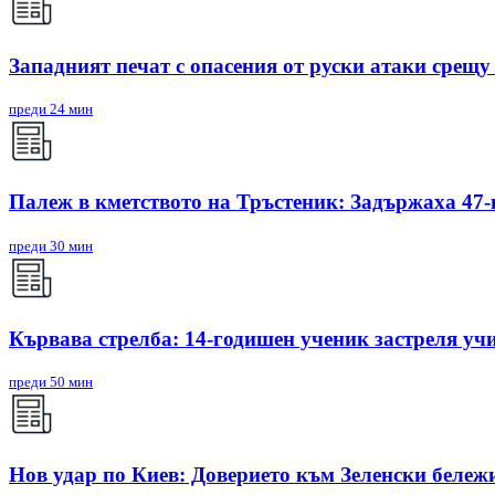
Западният печат с опасения от руски атаки срещ
преди 24 мин
Палеж в кметството на Тръстеник: Задържаха 47
преди 30 мин
Кървава стрелба: 14-годишен ученик застреля уч
преди 50 мин
Нов удар по Киев: Доверието към Зеленски бележи