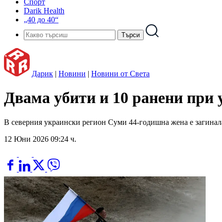
Спорт
Darik Health
„40 до 40“
Дарик
|
Новини
|
Новини от Света
Двама убити и 10 ранени при 
В северния украински регион Суми 44-годишна жена е загинала,
12 Юни 2026 09:24 ч.