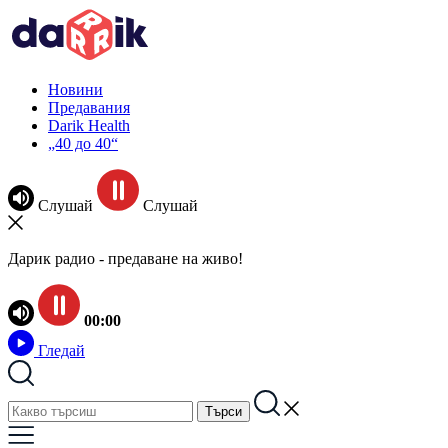
Новини
Предавания
Darik Health
„40 до 40“
Слушай
Слушай
Дарик радио - предаване на живо!
00:00
Гледай