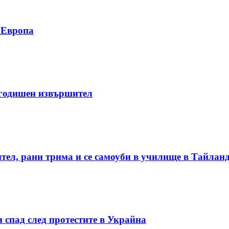
у Европа
-годишен извършител
ител, рани трима и се самоуби в училище в Тайлан
 спад след протестите в Украйна