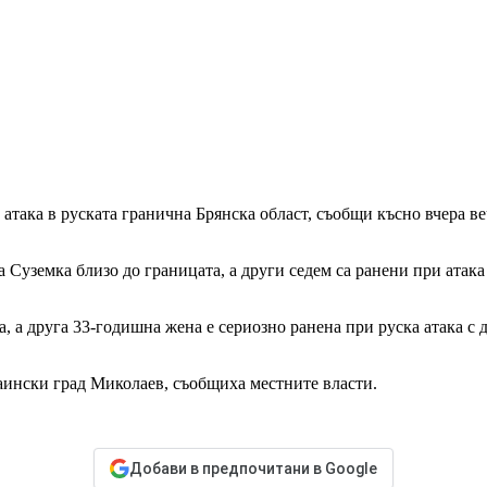
 атака в руската гранична Брянска област, съобщи късно вчера ве
 Суземка близо до границата, а други седем са ранени при атака
, а друга 33-годишна жена е сериозно ранена при руска атака с
аински град Миколаев, съобщиха местните власти.
Добави в предпочитани в Google