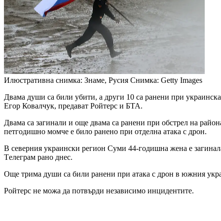
Илюстративна снимка: Знаме, Русия
Снимка: Getty Images
Двама души са били убити, а други 10 са ранени при украинска
Егор Ковалчук, предават Ройтерс и БТА.
Двама са загинали и още двама са ранени при обстрел на района
петгодишно момче е било ранено при отделна атака с дрон.
В северния украински регион Суми 44-годишна жена е загинала
Tелеграм рано днес.
Още трима души са били ранени при атака с дрон в южния укр
Ройтерс не можа да потвърди независимо инцидентите.