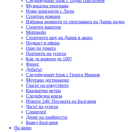
Следобедният блок с Тодор Пантилеев
Музикална програма
Нови хоризонти с Лили
Спортни новини
Избрани моменти от програмата на Дарик радио
Спортен маратон
Metropolis
Спортното шоу на Дарик в аванс
Подкаст в ефира
Още по темата
Портрети на успеха
Как да живеем до 100?
Финес
Дебатът
Следобедният блок с Георги Иванов
Мечтани дестинации
Гласът на изкуството
Квадратни метри
Следобедна криза
Новите 240: Посоката на България
Часът на успеха
Connected
Денят на храбростта
Бранд България
На живо