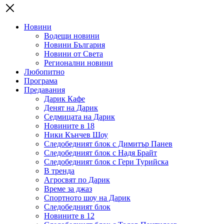
Новини
Водещи новини
Новини България
Новини от Света
Регионални новини
Любопитно
Програма
Предавания
Дарик Кафе
Денят на Дарик
Седмицата на Дарик
Новините в 18
Ники Кънчев Шоу
Следобедният блок с Димитър Панев
Следобедният блок с Надя Брайт
Следобедният блок с Гери Турийска
В тренда
Агросвят по Дарик
Време за джаз
Спортното шоу на Дарик
Следобедният блок
Новините в 12