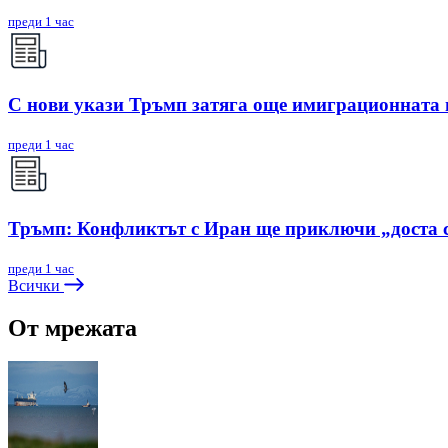
преди 1 час
С нови укази Тръмп затяга още имиграционната
преди 1 час
Тръмп: Конфликтът с Иран ще приключи „доста 
преди 1 час
Всички
От мрежата