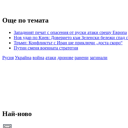
Още по темата
Западният печат с опасения от руски атаки срещу Европа
Нов удар по Киев: Доверието към Зеленски бележи спад с
Тръмп: Конфликтът с Иран ще приключи „доста скоро“
Путин сменя военната стратегия
Русия
Украйна
война
атаки
дронове
ранени
загинали
Най-ново