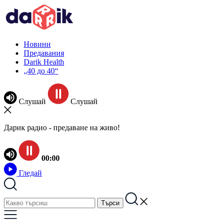
Новини
Предавания
Darik Health
„40 до 40“
Слушай
Слушай
Дарик радио - предаване на живо!
00:00
Гледай