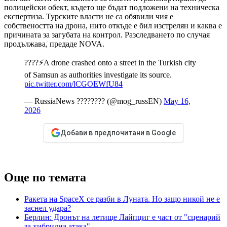
полицейски обект, където ще бъдат подложени на техническа
експертиза. Турските власти не са обявили чия е
собствеността на дрона, нито откъде е бил изстрелян и каква е
причината за загубата на контрол. Разследването по случая
продължава, предаде NOVA.
????⚡️A drone crashed onto a street in the Turkish city
of Samsun as authorities investigate its source.
pic.twitter.com/lCGOEWfU84
— RussiaNews ???????? (@mog_russEN)
May 16,
2026
Добави в предпочитани в Google
Още по темата
Ракета на SpaceX се разби в Луната. Но защо никой не е
заснел удара?
Берлин: Дронът на летище Лайпциг е част от "сценарий
за хибридна атака"