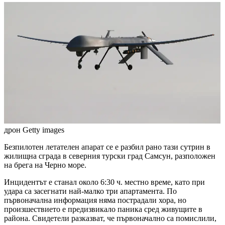
дрон
Getty images
Безпилотен летателен апарат се е разбил рано тази сутрин в
жилищна сграда в северния турски град Самсун, разположен
на брега на Черно море.
Инцидентът е станал около 6:30 ч. местно време, като при
удара са засегнати най-малко три апартамента. По
първоначална информация няма пострадали хора, но
произшествието е предизвикало паника сред живущите в
района. Свидетели разказват, че първоначално са помислили,