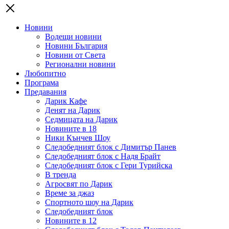
Новини
Водещи новини
Новини България
Новини от Света
Регионални новини
Любопитно
Програма
Предавания
Дарик Кафе
Денят на Дарик
Седмицата на Дарик
Новините в 18
Ники Кънчев Шоу
Следобедният блок с Димитър Панев
Следобедният блок с Надя Брайт
Следобедният блок с Гери Турийска
В тренда
Агросвят по Дарик
Време за джаз
Спортното шоу на Дарик
Следобедният блок
Новините в 12