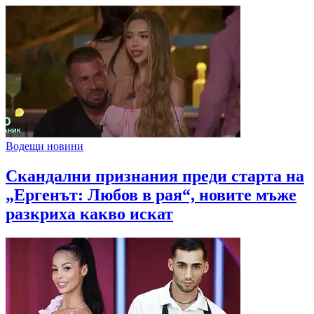
Водещи новини
Скандални признания преди старта на
„Ергенът: Любов в рая“, новите мъже
разкриха какво искат