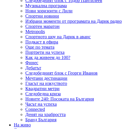
Следобедният блок с Тодор Пантилеев
Музикална програма
Нови хоризонти с Лили
Спортни новини
Избрани моменти от програмата на Дарик радио
Спортен маратон
Metropolis
Спортното шоу на Дарик в аванс
Подкаст в ефира
Още по темата
Портрети на успеха
Как да живеем до 100?
Финес
Дебатът
Следобедният блок с Георги Иванов
Мечтани дестинации
Гласът на изкуството
Квадратни метри
Следобедна криза
Новите 240: Посоката на България
Часът на успеха
Connected
Денят на храбростта
Бранд България
На живо