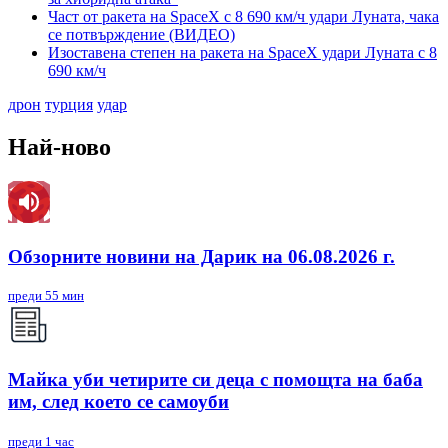
Част от ракета на SpaceX с 8 690 км/ч удари Луната, чака
се потвърждение (ВИДЕО)
Изоставена степен на ракета на SpaceX удари Луната с 8
690 км/ч
дрон
турция
удар
Най-ново
Обзорните новини на Дарик на 06.08.2026 г.
преди 55 мин
Майка уби четирите си деца с помощта на баба
им, след което се самоуби
преди 1 час