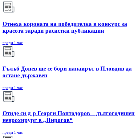
Отнеха короната на победителка в конкурс за
красота заради расистки публикации
преди 1 час
Гълъб Донев ще се бори панаирът в Пловдив да
остане държавен
преди 1 час
Отиде си д-р Георги Поптодоров – дългогодишен
неврохирург в „Пирогов“
преди 1 час