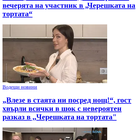
вечерята на участник в „Черешката на
тортата“
Водещи новини
„Влезе в стаята ни посред нощ!“, гост
хвърли всички в шок с невероятен
разказ в ,,Черешката на тортата"