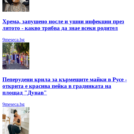
Хрема, запушено носле и ушни инфекции през
лятотo - какво трябва да знае всеки родител
9meseca.bg
Пеперудени крила за кърмещите майки в Русе -
открита е красива пейка в градинката на
площад "Дунав"
9meseca.bg