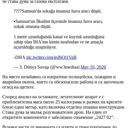
че става дума за газова експлозия.
????Samsun'da sokağa insansız hava aracı düştü.
▪️Samsun'un İlkadım ilçesinde insansız hava aracı,
sokak ortasına düştü.
1 metre uzunluğunda kanat ve kuyruk uzunluğuna
sahip olan İHA'nın kimin tarafından ve ne amaçla
uçurulduğu araştırılıyor.
-DHA
pic.twitter.com/gsfbOt1VaB
— 3. Dünya Savaşı (@ww3mediaa)
May 16, 2026
На място незабавно са изпратени полицейски, пожарни и
аварийни екипи, които са обезопасили района и са започнали
оглед на щетите.
Според анализ на останките, летателният апарат е с
приблизителна маса около 25 килограма и размах на крилете
близо един метър, като включва отделна опашна конструкция.
Става дума за малък разузнавателен дрон. На един от
откритите компоненти е забелязано означение „2427 02“.
Всички части от машината са иззети и транспортирани до