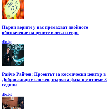
Първи вериги у нас премахват двойното
обозначение на цените в лева и евро
dbr.bg
Райчо Райчев: Проектът за космически център в
Доброславци е сложен, първата фаза ще отнеме 3
години
dbr.bg