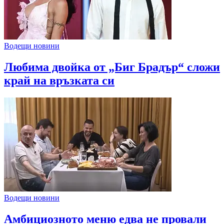
Водещи новини
Любима двойка от „Биг Брадър“ сложи
край на връзката си
Водещи новини
Амбициозното меню едва не провали