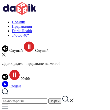
Новини
Предавания
Darik Health
„40 до 40“
Слушай
Слушай
Дарик радио - предаване на живо!
00:00
Гледай