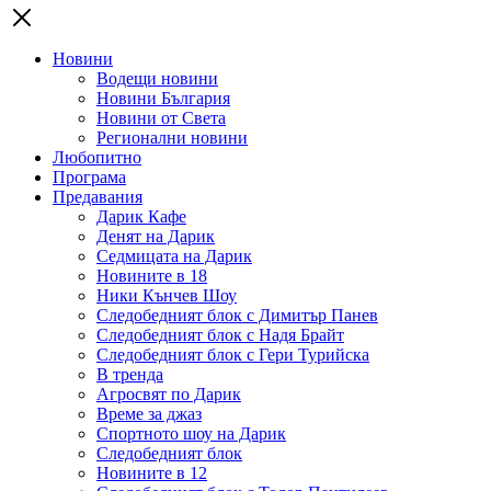
Новини
Водещи новини
Новини България
Новини от Света
Регионални новини
Любопитно
Програма
Предавания
Дарик Кафе
Денят на Дарик
Седмицата на Дарик
Новините в 18
Ники Кънчев Шоу
Следобедният блок с Димитър Панев
Следобедният блок с Надя Брайт
Следобедният блок с Гери Турийска
В тренда
Агросвят по Дарик
Време за джаз
Спортното шоу на Дарик
Следобедният блок
Новините в 12