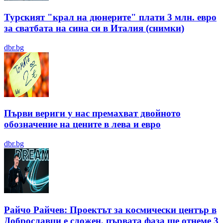
Турският "крал на дюнерите" плати 3 млн. евро
за сватбата на сина си в Италия (снимки)
dbr.bg
Първи вериги у нас премахват двойното
обозначение на цените в лева и евро
dbr.bg
Райчо Райчев: Проектът за космически център в
Доброславци е сложен, първата фаза ще отнеме 3