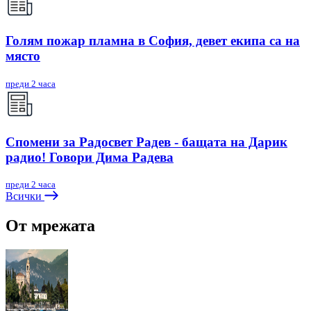
Голям пожар пламна в София, девет екипа са на
място
преди 2 часа
Спомени за Радосвет Радев - бащата на Дарик
радио! Говори Дима Радева
преди 2 часа
Всички
От мрежата