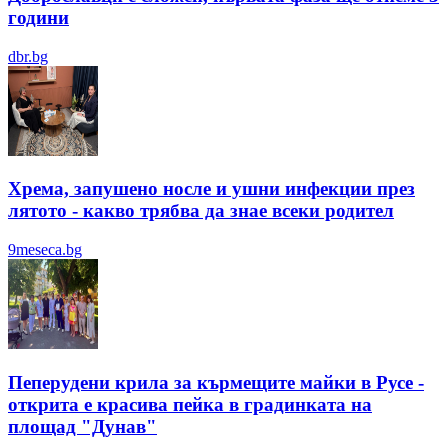
години
dbr.bg
Хрема, запушено носле и ушни инфекции през
лятотo - какво трябва да знае всеки родител
9meseca.bg
Пеперудени крила за кърмещите майки в Русе -
открита е красива пейка в градинката на
площад "Дунав"