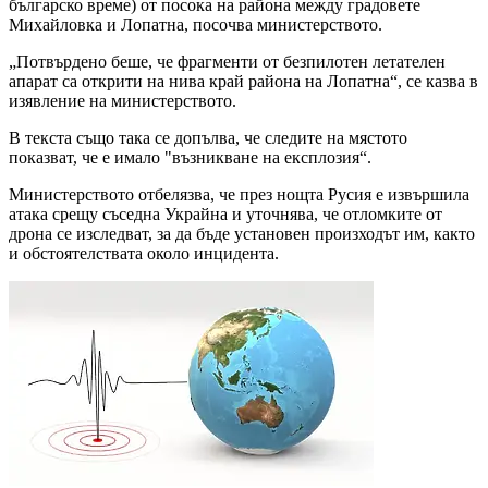
българско време) от посока на района между градовете
Михайловка и Лопатна, посочва министерството.
„Потвърдено беше, че фрагменти от безпилотен летателен
апарат са открити на нива край района на Лопатна“, се казва в
изявление на министерството.
В текста също така се допълва, че следите на мястото
показват, че е имало "възникване на експлозия“.
Министерството отбелязва, че през нощта Русия е извършила
атака срещу съседна Украйна и уточнява, че отломките от
дрона се изследват, за да бъде установен произходът им, както
и обстоятелствата около инцидента.