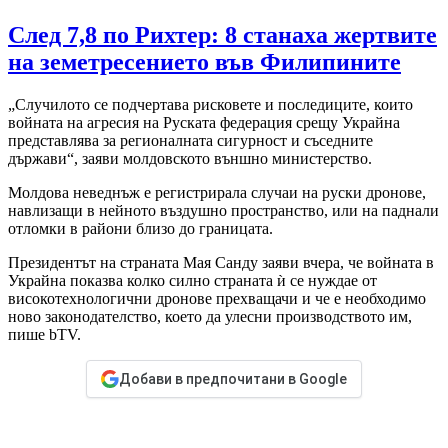
След 7,8 по Рихтер: 8 станаха жертвите
на земетресението във Филипините
„Случилото се подчертава рисковете и последиците, които
войната на агресия на Руската федерация срещу Украйна
представлява за регионалната сигурност и съседните
държави“, заяви молдовското външно министерство.
Молдова неведнъж е регистрирала случаи на руски дронове,
навлизащи в нейното въздушно пространство, или на паднали
отломки в райони близо до границата.
Президентът на страната Мая Санду заяви вчера, че войната в
Украйна показва колко силно страната ѝ се нуждае от
високотехнологични дронове прехващачи и че е необходимо
ново законодателство, което да улесни производството им,
пише bTV.
Добави в предпочитани в Google