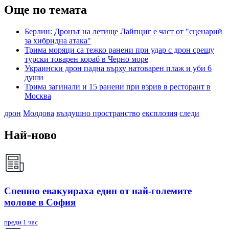
Още по темата
Берлин: Дронът на летище Лайпциг е част от "сценарий
за хибридна атака"
Трима моряци са тежко ранени при удар с дрон срещу
турски товарен кораб в Черно море
Украински дрон падна върху натоварен плаж и уби 6
души
Трима загинали и 15 ранени при взрив в ресторант в
Москва
дрон
Молдова
въздушно пространство
експлозия
следи
Най-ново
Спешно евакуираха един от най-големите
молове в София
преди 1 час