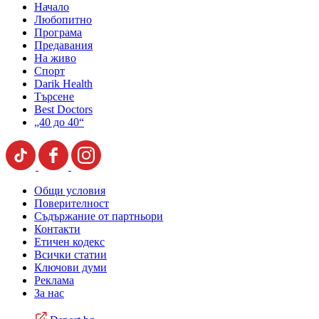
Начало
Любопитно
Програма
Предавания
На живо
Спорт
Darik Health
Търсене
Best Doctors
„40 до 40“
Общи условия
Поверителност
Съдържание от партньори
Контакти
Етичен кодекс
Всички статии
Ключови думи
Реклама
За нас