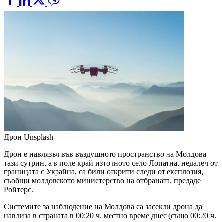
Дрон
Unsplash
Дрон е навлязъл във въздушното пространство на Молдова
тази сутрин, а в поле край източното село Лопатна, недалеч от
границата с Украйна, са били открити следи от експлозия,
съобщи молдовското министерство на отбраната, предаде
Ройтерс.
Системите за наблюдение на Молдова са засекли дрона да
навлиза в страната в 00:20 ч. местно време днес (също 00:20 ч.