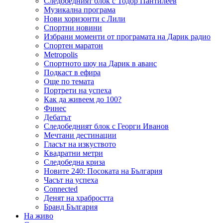
Следобедният блок с Тодор Пантилеев
Музикална програма
Нови хоризонти с Лили
Спортни новини
Избрани моменти от програмата на Дарик радио
Спортен маратон
Metropolis
Спортното шоу на Дарик в аванс
Подкаст в ефира
Още по темата
Портрети на успеха
Как да живеем до 100?
Финес
Дебатът
Следобедният блок с Георги Иванов
Мечтани дестинации
Гласът на изкуството
Квадратни метри
Следобедна криза
Новите 240: Посоката на България
Часът на успеха
Connected
Денят на храбростта
Бранд България
На живо