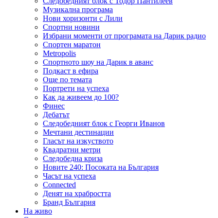
Следобедният блок с Тодор Пантилеев
Музикална програма
Нови хоризонти с Лили
Спортни новини
Избрани моменти от програмата на Дарик радио
Спортен маратон
Metropolis
Спортното шоу на Дарик в аванс
Подкаст в ефира
Още по темата
Портрети на успеха
Как да живеем до 100?
Финес
Дебатът
Следобедният блок с Георги Иванов
Мечтани дестинации
Гласът на изкуството
Квадратни метри
Следобедна криза
Новите 240: Посоката на България
Часът на успеха
Connected
Денят на храбростта
Бранд България
На живо