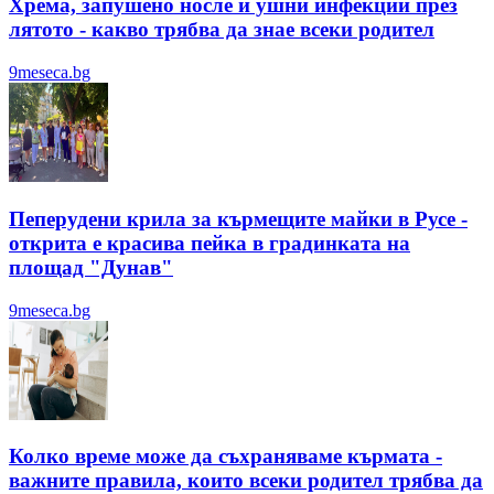
Хрема, запушено носле и ушни инфекции през
лятотo - какво трябва да знае всеки родител
9meseca.bg
Пеперудени крила за кърмещите майки в Русе -
открита е красива пейка в градинката на
площад "Дунав"
9meseca.bg
Колко време може да съхраняваме кърмата -
важните правила, които всеки родител трябва да