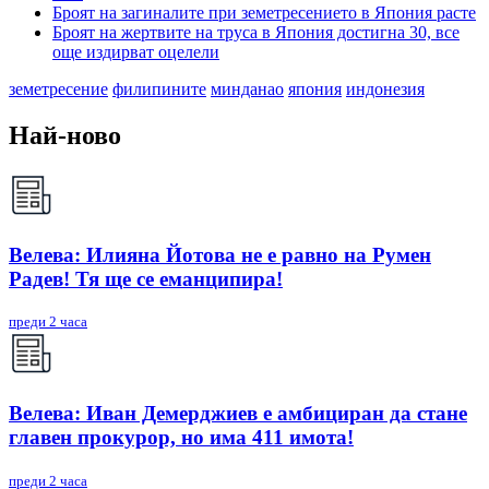
Броят на загиналите при земетресението в Япония расте
Броят на жертвите на труса в Япония достигна 30, все
още издирват оцелели
земетресение
филипините
минданао
япония
индонезия
Най-ново
Велева: Илияна Йотова не е равно на Румен
Радев! Тя ще се еманципира!
преди 2 часа
Велева: Иван Демерджиев е амбициран да стане
главен прокурор, но има 411 имота!
преди 2 часа