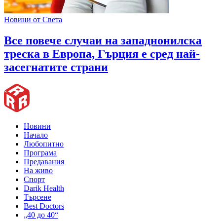
Новини от Света
Все повече случаи на западнонилска
треска в Европа, Гърция е сред най-
засегнатите страни
Новини
Начало
Любопитно
Програма
Предавания
На живо
Спорт
Darik Health
Търсене
Best Doctors
„40 до 40“