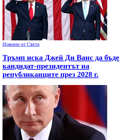
Новини от Света
Тръмп иска Джей Ди Ванс да бъде
кандидат-президентът на
републиканците през 2028 г.