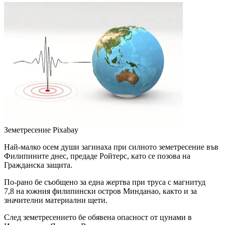
Земетресение
Pixabay
Най-малко осем души загинаха при силното земетресение във
Филипините днес, предаде Ройтерс, като се позова на
Гражданска защита.
По-рано бе съобщено за една жертва при труса с магнитуд
7,8 на южния филипински остров Минданао, както и за
значителни материални щети.
След земетресението бе обявена опасност от цунами в