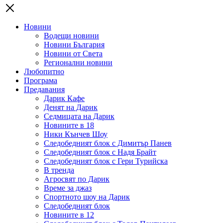
Новини
Водещи новини
Новини България
Новини от Света
Регионални новини
Любопитно
Програма
Предавания
Дарик Кафе
Денят на Дарик
Седмицата на Дарик
Новините в 18
Ники Кънчев Шоу
Следобедният блок с Димитър Панев
Следобедният блок с Надя Брайт
Следобедният блок с Гери Турийска
В тренда
Агросвят по Дарик
Време за джаз
Спортното шоу на Дарик
Следобедният блок
Новините в 12