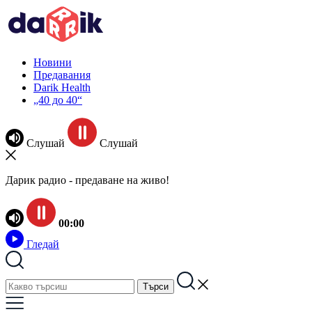
Новини
Предавания
Darik Health
„40 до 40“
Слушай
Слушай
Дарик радио - предаване на живо!
00:00
Гледай