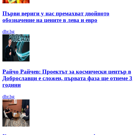
Първи вериги у нас премахват двойното
обозначение на цените в лева и евро
dbr.bg
Райчо Райчев: Проектът за космически център в
Доброславци е сложен, първата фаза ще отнеме 3
години
dbr.bg