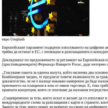
евро
Unsplash
Европейският парламент подкрепи използването на цифрови ак
трябва да останат в ЕС, с иновации в разплащанията и конкурен
Докладчикът по предложението за регламент на Европейския па
(християндемократи) Фернандо Наварете Рохас, даде интервю 
„Гласуваме пакета за единна валута, който включва два основни
Комбинирани заедно, те предлагат повече възможности за гражда
доказателство, че не е налице никакво намерение да бъде нало
приемането на плащания в кеш от някои търговци. Е, това трябв
правната концепция, която се опитваме да наложим посредством
„Същевременно за тези, които искат и желаят да го използват и
международните схеми за разплащания с карти в страните, коит
Защото за тези, които решат да разчитат по-скоро на цифровит