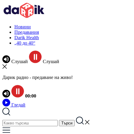
Новини
Предавания
Darik Health
„40 до 40“
Слушай
Слушай
Дарик радио - предаване на живо!
00:00
Гледай