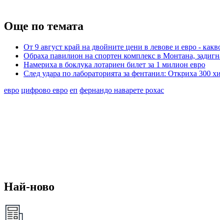
Още по темата
От 9 август край на двойните цени в левове и евро - какв
Обраха павилион на спортен комплекс в Монтана, задигн
Намериха в боклука лотариен билет за 1 милион евро
След удара по лабораторията за фентанил: Откриха 300 хи
евро
цифрово евро
еп
фернандо наварете рохас
Най-ново