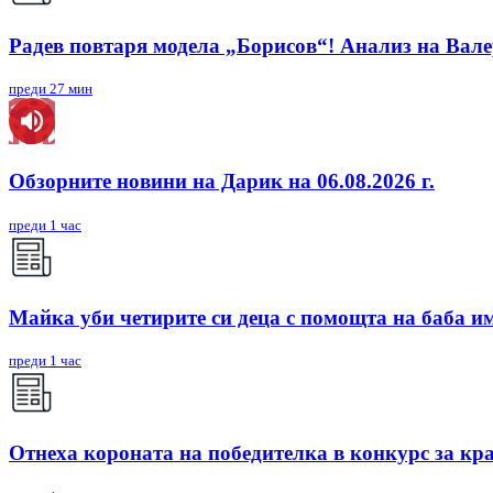
Радев повтаря модела „Борисов“! Анализ на Вал
преди 27 мин
Обзорните новини на Дарик на 06.08.2026 г.
преди 1 час
Майка уби четирите си деца с помощта на баба им,
преди 1 час
Отнеха короната на победителка в конкурс за кр