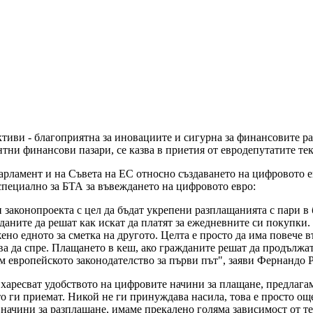
тиви - благоприятна за иновациите и сигурна за финансовите р
тни финансови пазари, се казва в приетия от евродепутатите тек
рламент и на Съвета на ЕС относно създаването на цифровото ев
специално за БТА за въвеждането на цифровото евро:
 законопроекта с цел да бъдат укрепени разплащанията с пари в б
ните да решат как искат да платят за ежедневните си покупки. Д
жено едното за сметка на другото. Целта е просто да има повече
а да спре. Плащането в кеш, ако гражданите решат да продължат 
 европейското законодателство за първи път", заяви Фернандо Р
 харесват удобството на цифровите начини за плащане, предлагам
о ги приемат. Никой не ги принуждава насила, това е просто още
е начини за разплащане, имаме прекалено голяма зависимост от т