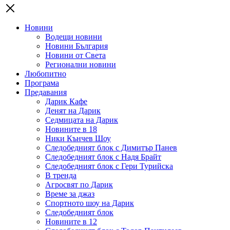
Новини
Водещи новини
Новини България
Новини от Света
Регионални новини
Любопитно
Програма
Предавания
Дарик Кафе
Денят на Дарик
Седмицата на Дарик
Новините в 18
Ники Кънчев Шоу
Следобедният блок с Димитър Панев
Следобедният блок с Надя Брайт
Следобедният блок с Гери Турийска
В тренда
Агросвят по Дарик
Време за джаз
Спортното шоу на Дарик
Следобедният блок
Новините в 12