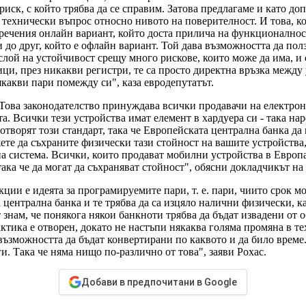
риск, с който трябва да се справим. Затова предлагаме и като д
н технически въпрос относно нивото на поверителност. И това, 
наречения онлайн вариант, който доста прилича на функционалнос
 до друг, който е офлайн вариант. Той дава възможността да пол
 слой на устойчивост срещу много рискове, които може да има, 
ци, през никакви регистри, те са просто директна връзка между
якакви пари помежду си", каза евродепутатът.
? Това законодателство принуждава всички продавачи на електрон
а. Всички тези устройства имат елемент в хардуера си - така на
а отворят този стандарт, така че Европейската централна банка да
ете да съхраните физически тази стойност на вашите устройства,
 система. Всички, които продават мобилни устройства в Европа,
така че да могат да съхраняват стойност", обясни докладчикът на
ии е идеята за програмируемите пари, т. е. пари, чиито срок мож
 централна банка и те трябва да са изцяло налични физически, к
 знам, че понякога някои банкноти трябва да бъдат извадени от 
актика е отворен, докато не настъпи някаква голяма промяна в те
възможността да бъдат конвертирани по каквото и да било време. 
и. Така че няма нищо по-различно от това", заяви Рохас.
Добави в предпочитани в Google