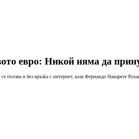
ото евро: Никой няма да прину
се ползва и без връзка с интернет, каза Фернандо Наварете Роха