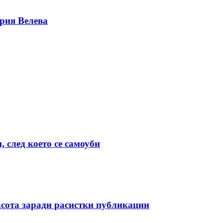
ерия Велева
 след което се самоуби
асота заради расистки публикации