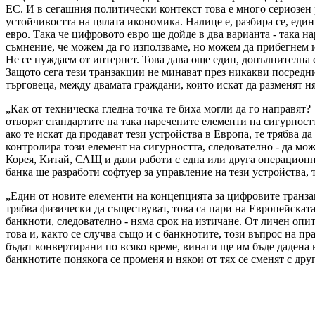
ЕС. И в сегашния политически контекст това е много сериозен 
устойчивостта на цялата икономика. Налице е, разбира се, еди
евро. Така че цифровото евро ще дойде в два варианта - така 
съмнение, че можем да го използваме, но можем да прибегнем и
Не се нуждаем от интернет. Това дава още един, допълнителна
Защото сега тези транзакции не минават през никакви посредни
търговеца, между двамата граждани, които искат да разменят н
„Как от техническа гледна точка те биха могли да го направят
отворят стандартите на така наречените елементи на сигурностт
ако те искат да продават тези устройства в Европа, те трябва д
контролира този елемент на сигурността, следователно - да мож
Корея, Китай, САЩ и дали работи с една или друга операционна
банка ще разработи софтуер за управление на тези устройства, 
„Един от новите елементи на концепцията за цифровите транзакц
трябва физически да съществуват, това са пари на Европейската
банкноти, следователно - няма срок на изтичане. От личен опит
това и, както се случва също и с банкнотите, този въпрос на пр
бъдат конвертирани по всяко време, винаги ще им бъде дадена 
банкнотите понякога се променя и някои от тях се сменят с друг