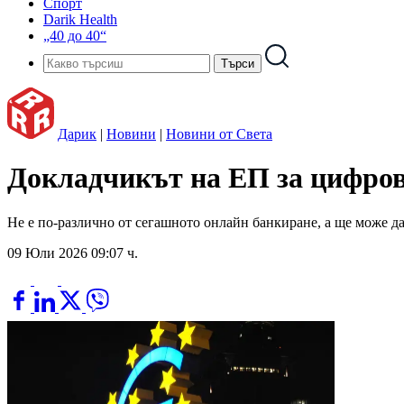
Спорт
Darik Health
„40 до 40“
Дарик
|
Новини
|
Новини от Света
Докладчикът на ЕП за цифров
Не е по-различно от сегашното онлайн банкиране, а ще може да 
09 Юли 2026 09:07 ч.