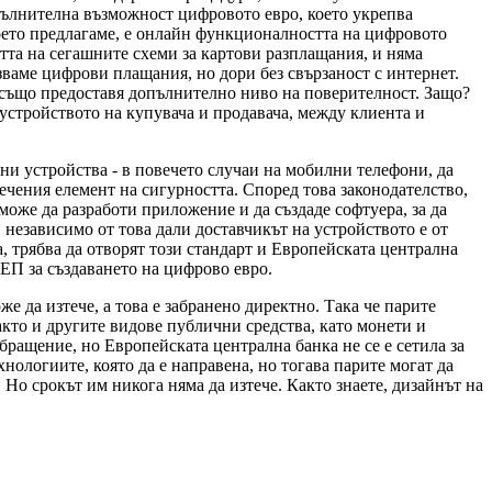
опълнителна възможност цифровото евро, което укрепва
което предлагаме, е онлайн функционалността на цифровото
тта на сегашните схеми за картови разплащания, и няма
зваме цифрови плащания, но дори без свързаност с интернет.
и също предоставя допълнително ниво на поверителност. Защо?
 устройството на купувача и продавача, между клиента и
ни устройства - в повечето случаи на мобилни телефони, да
речения елемент на сигурността. Според това законодателство,
 може да разработи приложение и да създаде софтуера, за да
 независимо от това дали доставчикът на устройството е от
 трябва да отворят този стандарт и Европейската централна
 ЕП за създаването на цифрово евро.
е да изтече, а това е забранено директно. Така че парите
акто и другите видове публични средства, като монети и
обращение, но Европейската централна банка не се е сетила за
хнологиите, която да е направена, но тогава парите могат да
Но срокът им никога няма да изтече. Както знаете, дизайнът на