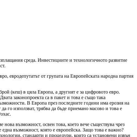
азплащания среда. Инвестициите и технологичното развитие
ст.
ро, евродепутатът от групата на Европейската народна партия
рой (кеш) в цяла Европа, а другият е за цифровото евро.
вата законопроекта са в пакет и това е също така
 възможности. В Европа през последните години има ерозия на
да го използват, трябва да бъде приемано масово и това е
охас.
е нова възможност, освен това, което вече съществува чрез
 една възможност, която е европейска. Защо това е важно?
ехнологии, стандарти и процедури, които са установени извън