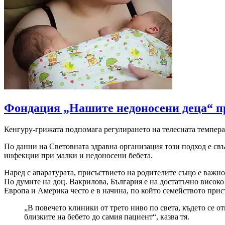
Фондация „Нашите недоносени деца“ пр
Кенгуру-грижата подпомага регулирането на телесната температ
По данни на Световната здравна организация този подход е св
инфекции при малки и недоносени бебета.
Наред с апаратурата, присъствието на родителите също е важно
По думите на доц. Вакрилова, България е на достатъчно висок
Европа и Америка често е в начина, по който семейството прис
„В повечето клиники от трето ниво по света, където се о
близките на бебето до самия пациент“, казва тя.