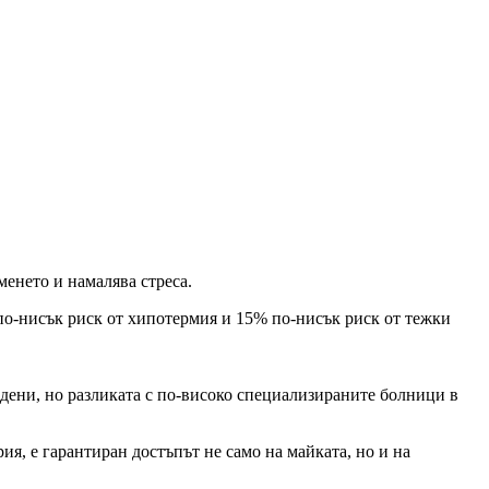
менето и намалява стреса.
по-нисък риск от хипотермия и 15% по-нисък риск от тежки
дени, но разликата с по-високо специализираните болници в
ия, е гарантиран достъпът не само на майката, но и на