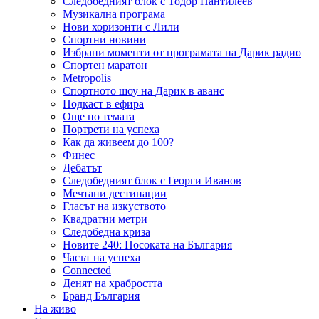
Следобедният блок с Тодор Пантилеев
Музикална програма
Нови хоризонти с Лили
Спортни новини
Избрани моменти от програмата на Дарик радио
Спортен маратон
Metropolis
Спортното шоу на Дарик в аванс
Подкаст в ефира
Още по темата
Портрети на успеха
Как да живеем до 100?
Финес
Дебатът
Следобедният блок с Георги Иванов
Мечтани дестинации
Гласът на изкуството
Квадратни метри
Следобедна криза
Новите 240: Посоката на България
Часът на успеха
Connected
Денят на храбростта
Бранд България
На живо