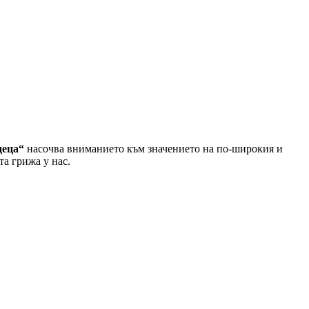
деца“
насочва вниманието към значението на по-широкия и
та грижа у нас.