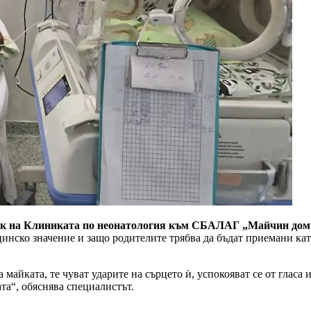
ник на Клиниката по неонатология към СБАЛАГ „Майчин дом
нско значение и защо родителите трябва да бъдат приемани като
 майката, те чуват ударите на сърцето ѝ, успокояват се от гласа
ата“, обяснява специалистът.