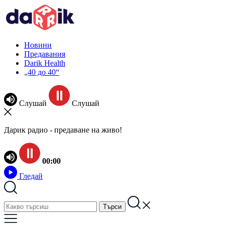
Новини
Предавания
Darik Health
„40 до 40“
Слушай
Слушай
Дарик радио - предаване на живо!
00:00
Гледай