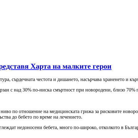
едставя Харта на малките герои
ура, сърдечната честота и дишането, насърчава храненето и кър
ързан с над 30% по-ниска смъртност при новородени, близо 70% 
о ниво по отношение на медицинската грижа за рисковите новоро
ъства до бебето по време на лечението.
тглеждат недоносени бебета, много по-широко, отколкото в Българ