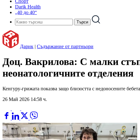
Спорт
Darik Health
„40 до 40“
Дарик
|
Съдържание от партньори
Доц. Вакрилова: С малки стъп
неонатологичните отделения
Кенгуру-грижата показва защо близостта с недоносените бебет
26 Май 2026 14:58 ч.