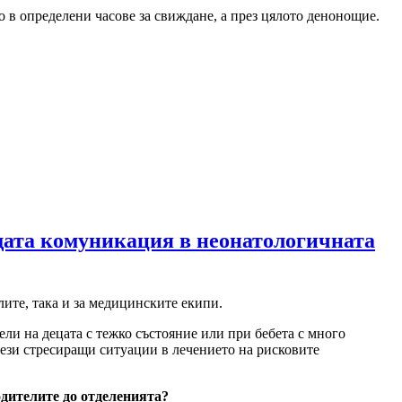
о в определени часове за свиждане, а през цялото денонощие.
щата комуникация в неонатологичната
лите, така и за медицинските екипи.
ели на децата с тежко състояние или при бебета с много
тези стресиращи ситуации в лечението на рисковите
одителите до отделенията?