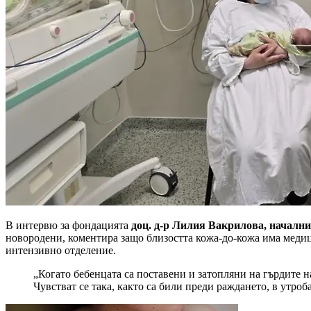
В интервю за фондацията
доц. д-р Лилия Вакрилова, начал
новородени, коментира защо близостта кожа-до-кожа има медици
интензивно отделение.
„Когато бебенцата са поставени и затопляни на гърдите на
Чувстват се така, както са били преди раждането, в утроб