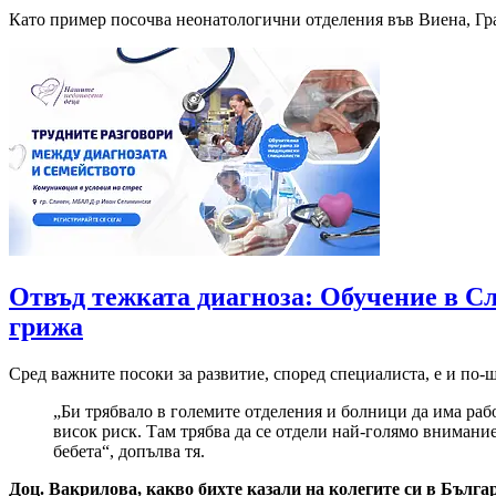
Като пример посочва неонатологични отделения във Виена, Грац
Отвъд тежката диагноза: Обучение в С
грижа
Сред важните посоки за развитие, според специалиста, е и по-
„Би трябвало в големите отделения и болници да има рабо
висок риск. Там трябва да се отдели най-голямо внимани
бебета“, допълва тя.
Доц. Вакрилова, к
акво бихте казали на колегите си в Бълга