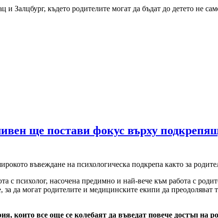
 и Залцбург, където родителите могат да бъдат до детето не сам
ливен ще постави фокус върху подкрепя
широкото въвеждане на психологическа подкрепа както за родите
та с психолог, насочена предимно и най-вече към работа с родит
е, за да могат родителите и медицинските екипи да преодоляват 
рия, които все още се колебаят да въведат повече достъп на р