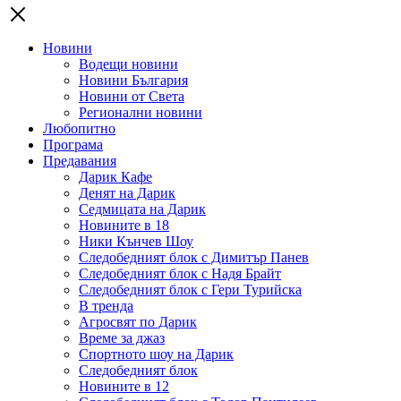
Новини
Водещи новини
Новини България
Новини от Света
Регионални новини
Любопитно
Програма
Предавания
Дарик Кафе
Денят на Дарик
Седмицата на Дарик
Новините в 18
Ники Кънчев Шоу
Следобедният блок с Димитър Панев
Следобедният блок с Надя Брайт
Следобедният блок с Гери Турийска
В тренда
Агросвят по Дарик
Време за джаз
Спортното шоу на Дарик
Следобедният блок
Новините в 12