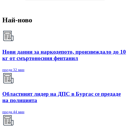
Най-ново
Нови данни за наркодепото, произвеждало до 10
кг от смъртоносния фентанил
преди 32 мин
Областният лидер на ДПС в Бургас се предаде
на полицията
преди 44 мин