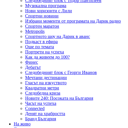
Следобедният блок с Тодор Пантилеев
Музикална програма
Нови хоризонти с Лили
Спортни новини
Избрани моменти от програмата на Дарик радио
Спортен маратон
Metropolis
Спортното шоу на Дарик в аванс
Подкаст в ефира
Още по темата
Портрети на успеха
Как да живеем до 100?
Финес
Дебатът
Следобедният блок с Георги Иванов
Мечтани дестинации
Гласът на изкуството
Квадратни метри
Следобедна криза
Новите 240: Посоката на България
Часът на успеха
Connected
Денят на храбростта
Бранд България
На живо