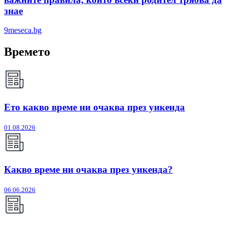
знае
9meseca.bg
Времето
Ето какво време ни очаква през уикенда
01.08.2026
Какво време ни очаква през уикенда?
06.06.2026