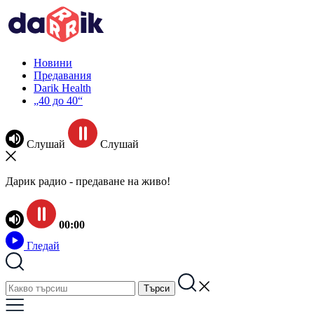
Новини
Предавания
Darik Health
„40 до 40“
Слушай
Слушай
Дарик радио - предаване на живо!
00:00
Гледай