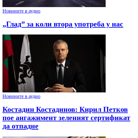
Новините в аудио
„Глад” за коли втора употреба у нас
Новините в аудио
Костадин Костадинов: Кирил Петков
пое ангажимент зеленият сертификат
да отпадне