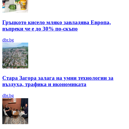
Гръцкото кисело мляко завладява Европа,
въпреки че е до 30% по-скъпо
dbr.bg
Стара Загора залага на умни технологии за
въздуха, трафика и икономиката
dbr.bg