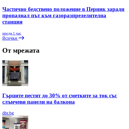
Частично бедствено положение в Перник заради
пропаднал път към газоразпределителна
станция
преди 1 час
Всички
От мрежата
Гърците пестят до 30% от сметките за ток със
слънчеви панели на балкона
dbr.bg