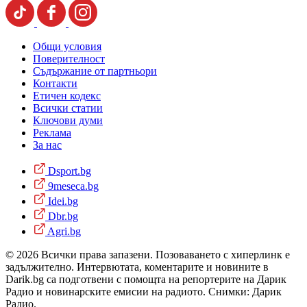
Общи условия
Поверителност
Съдържание от партньори
Контакти
Етичен кодекс
Всички статии
Ключови думи
Реклама
За нас
Dsport.bg
9meseca.bg
Idei.bg
Dbr.bg
Agri.bg
© 2026 Всички права запазени. Позоваването с хиперлинк е
задължително. Интервютата, коментарите и новините в
Darik.bg са подготвени с помощта на репортерите на Дарик
Радио и новинарските емисии на радиото. Снимки: Дарик
Радио.