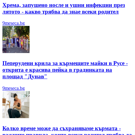
Хрема, запушено носле и ушни инфекции през
лятотo - какво трябва да знае всеки родител
9meseca.bg
Пеперудени крила за кърмещите майки в Русе -
открита е красива пейка в градинката на
площад "Дунав"
9meseca.bg
Колко време може да съхраняваме кърмата -
важните правила, които всеки родител трябва да