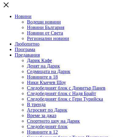
Новини
Водещи новини
Новини България
Новини от Света
Регионални новини
Любопитно
Програма
Предавания
Дарик Кафе
Денят на Дарик
Седмицата на Дарик
Новините в 18
Ники Кънчев Шоу
Следобедният блок с Димитър Панев
Следобедният блок с Надя Брайт
Следобедният блок с Гери Турийска
В тренда
Агросвят по Дарик
Време за джаз
Спортното шоу на Дарик
Следобедният блок
Новините в 12