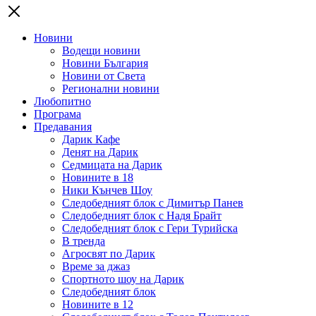
Новини
Водещи новини
Новини България
Новини от Света
Регионални новини
Любопитно
Програма
Предавания
Дарик Кафе
Денят на Дарик
Седмицата на Дарик
Новините в 18
Ники Кънчев Шоу
Следобедният блок с Димитър Панев
Следобедният блок с Надя Брайт
Следобедният блок с Гери Турийска
В тренда
Агросвят по Дарик
Време за джаз
Спортното шоу на Дарик
Следобедният блок
Новините в 12