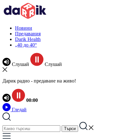
Новини
Предавания
Darik Health
„40 до 40“
Слушай
Слушай
Дарик радио - предаване на живо!
00:00
Гледай