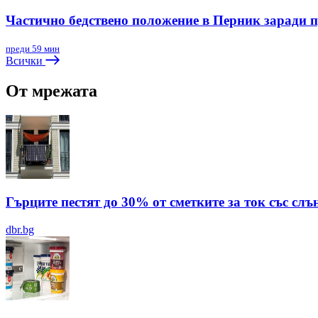
Частично бедствено положение в Перник заради 
преди 59 мин
Всички
От мрежата
Гърците пестят до 30% от сметките за ток със сл
dbr.bg