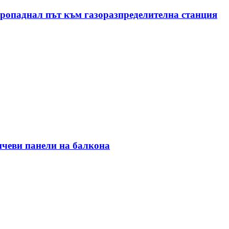
пропаднал път към газоразпределителна станция
ънчеви панели на балкона