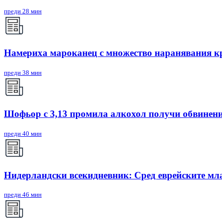
преди 28 мин
Намериха мароканец с множество наранявания кр
преди 38 мин
Шофьор с 3,13 промила алкохол получи обвинени
преди 40 мин
Нидерландски всекидневник: Сред еврейските мл
преди 46 мин