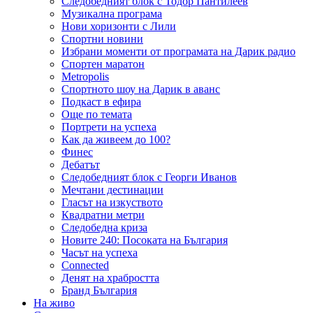
Следобедният блок с Тодор Пантилеев
Музикална програма
Нови хоризонти с Лили
Спортни новини
Избрани моменти от програмата на Дарик радио
Спортен маратон
Metropolis
Спортното шоу на Дарик в аванс
Подкаст в ефира
Още по темата
Портрети на успеха
Как да живеем до 100?
Финес
Дебатът
Следобедният блок с Георги Иванов
Мечтани дестинации
Гласът на изкуството
Квадратни метри
Следобедна криза
Новите 240: Посоката на България
Часът на успеха
Connected
Денят на храбростта
Бранд България
На живо