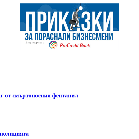
кг от смъртоносния фентанил
 полицията