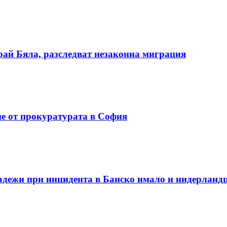
ай Бяла, разследват незаконна миграция
е от прокуратурата в София
адежи при инцидента в Банско имало и нидерланд