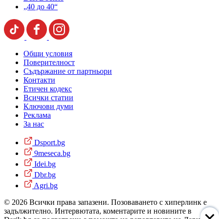
„40 до 40“
Общи условия
Поверителност
Съдържание от партньори
Контакти
Етичен кодекс
Всички статии
Ключови думи
Реклама
За нас
Dsport.bg
9meseca.bg
Idei.bg
Dbr.bg
Agri.bg
© 2026 Всички права запазени. Позоваването с хиперлинк е
задължително. Интервютата, коментарите и новините в