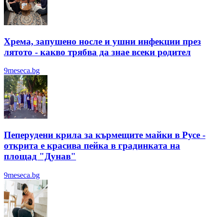
Хрема, запушено носле и ушни инфекции през
лятотo - какво трябва да знае всеки родител
9meseca.bg
Пеперудени крила за кърмещите майки в Русе -
открита е красива пейка в градинката на
площад "Дунав"
9meseca.bg