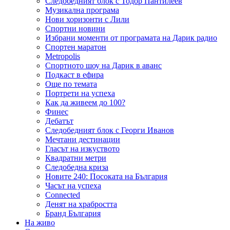
Следобедният блок с Тодор Пантилеев
Музикална програма
Нови хоризонти с Лили
Спортни новини
Избрани моменти от програмата на Дарик радио
Спортен маратон
Metropolis
Спортното шоу на Дарик в аванс
Подкаст в ефира
Още по темата
Портрети на успеха
Как да живеем до 100?
Финес
Дебатът
Следобедният блок с Георги Иванов
Мечтани дестинации
Гласът на изкуството
Квадратни метри
Следобедна криза
Новите 240: Посоката на България
Часът на успеха
Connected
Денят на храбростта
Бранд България
На живо