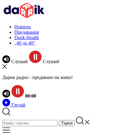
Новини
Предавания
Darik Health
„40 до 40“
Слушай
Слушай
Дарик радио - предаване на живо!
00:00
Гледай