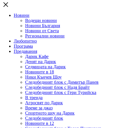
Новини
Водещи новини
Новини България
Новини от Света
Регионални новини
Любопитно
Програма
Предавания
Дарик Кафе
Денят на Дарик
Седмицата на Дарик
Новините в 18
Ники Кънчев Шоу
Следобедният блок с Димитър Панев
Следобедният блок с Надя Брайт
Следобедният блок с Гери Турийска
В тренда
Агросвят по Дарик
Време за джаз
Спортното шоу на Дарик
Следобедният блок
Новините в 12