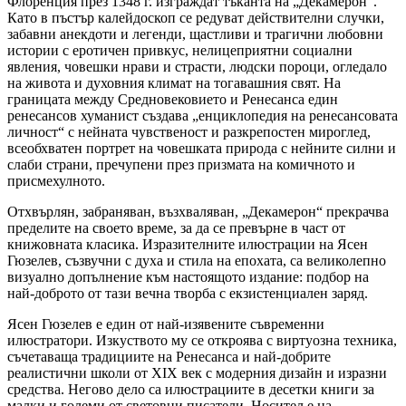
Флоренция през 1348 г. изграждат тъканта на „Декамерон“.
Като в пъстър калейдоскоп се редуват действителни случки,
забавни анекдоти и легенди, щастливи и трагични любовни
истории с еротичен привкус, нелицеприятни социални
явления, човешки нрави и страсти, людски пороци, огледало
на живота и духовния климат на тогавашния свят. На
границата между Средновековието и Ренесанса един
ренесансов хуманист създава „енциклопедия на ренесансовата
личност“ с нейната чувственост и разкрепостен мироглед,
всеобхватен портрет на човешката природа с нейните силни и
слаби страни, пречупени през призмата на комичното и
присмехулното.
Отхвърлян, забраняван, възхваляван, „Декамерон“ прекрачва
пределите на своето време, за да се превърне в част от
книжовната класика. Изразителните илюстрации на Ясен
Гюзелев, съзвучни с духа и стила на епохата, са великолепно
визуално допълнение към настоящото издание: подбор на
най-доброто от тази вечна творба с екзистенциален заряд.
Ясен Гюзелев е един от най-изявените съвременни
илюстратори. Изкуството му се откроява с виртуозна техника,
съчетаваща традициите на Ренесанса и най-добрите
реалистични школи от XIX век с модерния дизайн и изразни
средства. Негово дело са илюстрациите в десетки книги за
малки и големи от световни писатели. Носител е на