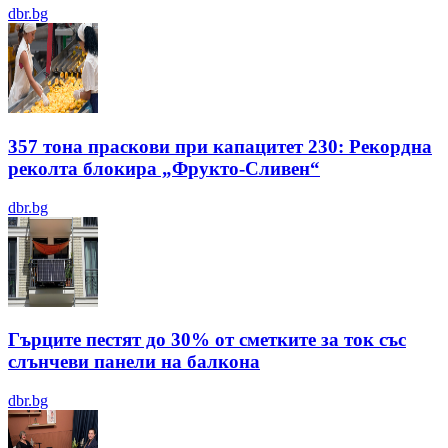
dbr.bg
357 тона праскови при капацитет 230: Рекордна
реколта блокира „Фрукто-Сливен“
dbr.bg
Гърците пестят до 30% от сметките за ток със
слънчеви панели на балкона
dbr.bg