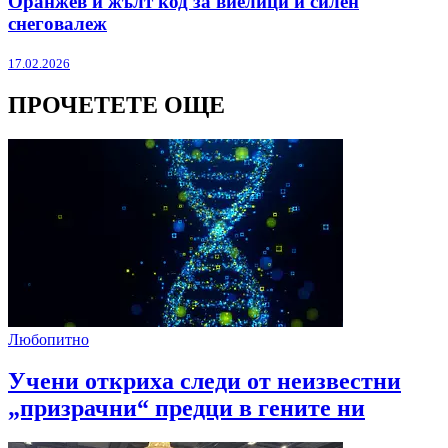
Оранжев и жълт код за виелици и силен
снеговалеж
17.02.2026
ПРОЧЕТЕТЕ ОЩЕ
Любопитно
Учени откриха следи от неизвестни
„призрачни“ предци в гените ни