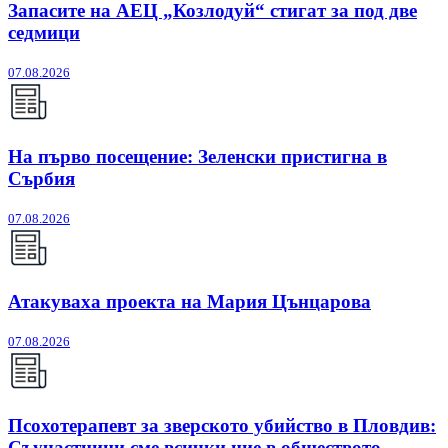
Запасите на АЕЦ „Козлодуй“ стигат за под две
седмици
07.08.2026
На първо посещение: Зеленски пристигна в
Сърбия
07.08.2026
Атакуваха проекта на Мария Цънцарова
07.08.2026
Псохотерапевт за зверското убийство в Пловдив:
Съучастници сме всички ние в обществото