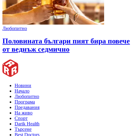
Любопитно
Половината българи пият бира повече
от веднъж седмично
Новини
Начало
Любопитно
Програма
Предавания
На живо
Спорт
Darik Health
Търсене
Best Doctors