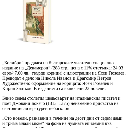
„Колибри“ предлага на българските читатели специално
издание на „Декамерон“ (288 стр., цена с 11% отстъпка: 24.03
евро/47.00 лв., твърди корици) с илюстрации на Ясен Гюзелев.
Преводът е дело на Никола Иванов и Драгомир Петров.
Художествено оформление на корицата: Ясен Гюзелев и
Кирил Златков. В изданието са включени 22 новели.
Близо седем столетия шедьовърът на италианския писател и
поет Джовани Бокачо (1313–1375) неизменно присъства на
световния литературен небосклон.
„Сто новели, разказани в течение на десет дни от седем дами
и трима млади мъже“ на фона на чумната епидемия във