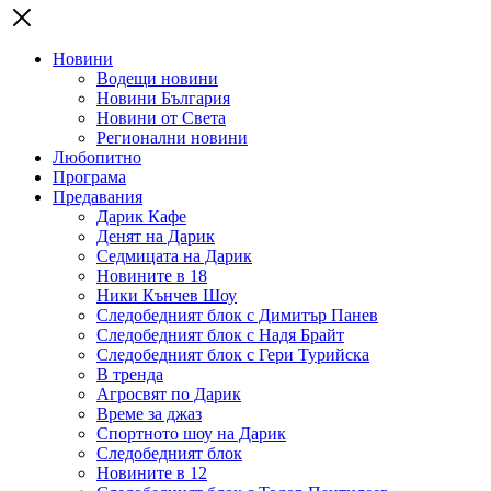
Новини
Водещи новини
Новини България
Новини от Света
Регионални новини
Любопитно
Програма
Предавания
Дарик Кафе
Денят на Дарик
Седмицата на Дарик
Новините в 18
Ники Кънчев Шоу
Следобедният блок с Димитър Панев
Следобедният блок с Надя Брайт
Следобедният блок с Гери Турийска
В тренда
Агросвят по Дарик
Време за джаз
Спортното шоу на Дарик
Следобедният блок
Новините в 12