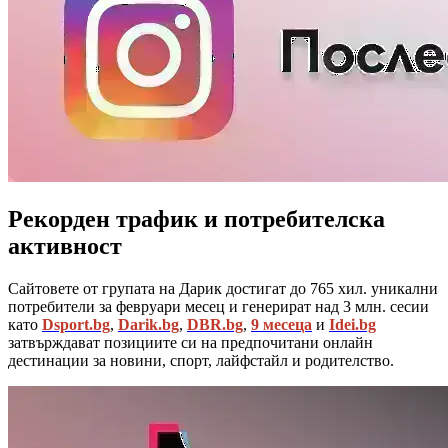
Рекорден трафик и потребителска
активност
Сайтовете от групата на Дарик достигат до 765 хил. уникални
потребители за февруари месец и генерират над 3 млн. сесии
като
Dsport.bg
,
Darik.bg
,
DBR.bg
,
9 месеца
и
Idei.bg
затвърждават позициите си на предпочитани онлайн
дестинации за новини, спорт, лайфстайл и родителство.