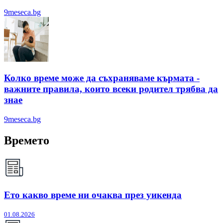
9meseca.bg
Колко време може да съхраняваме кърмата -
важните правила, които всеки родител трябва да
знае
9meseca.bg
Времето
Ето какво време ни очаква през уикенда
01.08.2026