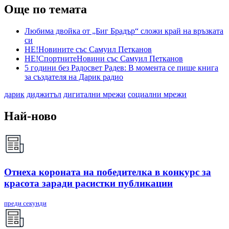
Още по темата
Любима двойка от „Биг Брадър“ сложи край на връзката
си
НЕ!Новините със Самуил Петканов
НЕ!СпортнитеНовини със Самуил Петканов
5 години без Радосвет Радев: В момента се пише книга
за създателя на Дарик радио
дарик
диджитъл
дигитални мрежи
социални мрежи
Най-ново
Отнеха короната на победителка в конкурс за
красота заради расистки публикации
преди секунди