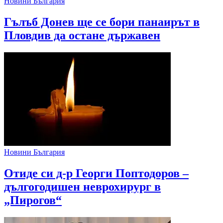
Новини България
Гълъб Донев ще се бори панаирът в
Пловдив да остане държавен
Новини България
Отиде си д-р Георги Поптодоров –
дългогодишен неврохирург в
„Пирогов“