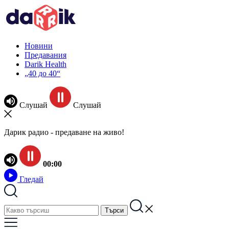
Новини
Предавания
Darik Health
„40 до 40“
Слушай
Слушай
Дарик радио - предаване на живо!
00:00
Гледай