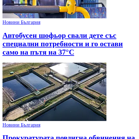
Новини България
Автобусен шофьор свали дете със
специални потребности и го остави
само на пътя на 37°C
Новини България
Прокуратурата повдигна обвинения на