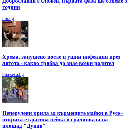
Доброславци е сложен, първата фаза ще отнеме 3
години
dbr.bg
Хрема, запушено носле и ушни инфекции през
лятотo - какво трябва да знае всеки родител
9meseca.bg
Пеперудени крила за кърмещите майки в Русе -
открита е красива пейка в градинката на
площад "Дунав"