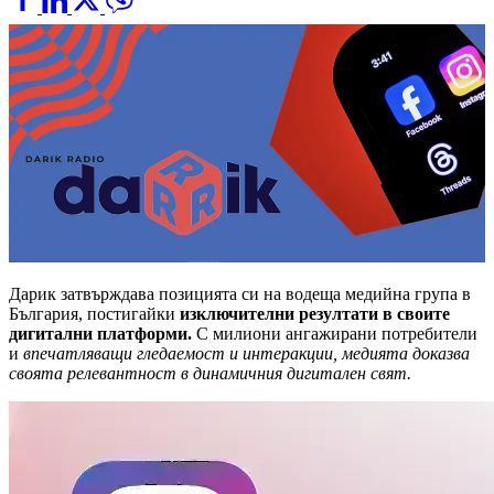
Дарик затвърждава позицията си на водеща медийна група в
България, постигайки
изключителни резултати в своите
дигитални платформи.
С милиони ангажирани потребители
и
впечатляващи гледаемост и интеракции, медията доказва
своята релевантност в динамичния дигитален свят.