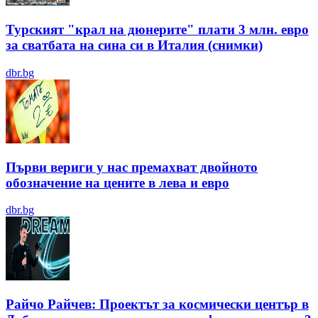
Турският "крал на дюнерите" плати 3 млн. евро
за сватбата на сина си в Италия (снимки)
dbr.bg
Първи вериги у нас премахват двойното
обозначение на цените в лева и евро
dbr.bg
Райчо Райчев: Проектът за космически център в