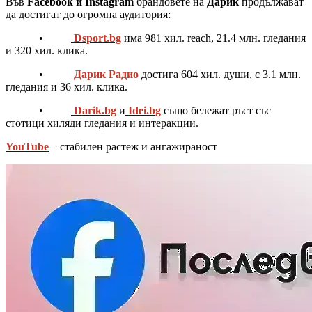
Във
Facebook и Instagram
брандовете на
Дарик
продължават
да достигат до огромна аудитория:
•
Dsport.bg
има 981 хил. reach, 21.4 млн. гледания
и 320 хил. клика.
•
Дарик Радио
достига 604 хил. души, с 3.1 млн.
гледания и 36 хил. клика.
•
Darik.bg
и
Idei.bg
също бележат ръст със
стотици хиляди гледания и интеракции.
YouTube
– стабилен растеж и ангажираност