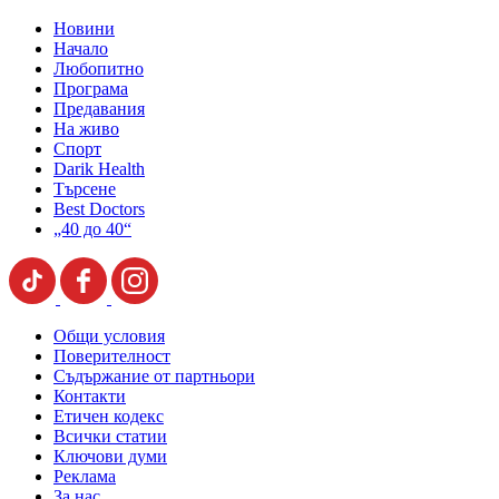
Новини
Начало
Любопитно
Програма
Предавания
На живо
Спорт
Darik Health
Търсене
Best Doctors
„40 до 40“
Общи условия
Поверителност
Съдържание от партньори
Контакти
Етичен кодекс
Всички статии
Ключови думи
Реклама
За нас