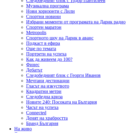
Следобедният блок с Тодор Пантилеев
Музикална програма
Нови хоризонти с Лили
Спортни новини
Избрани моменти от програмата на Дарик радио
Спортен маратон
Metropolis
Спортното шоу на Дарик в аванс
Подкаст в ефира
Още по темата
Портрети на успеха
Как да живеем до 100?
Финес
Дебатът
Следобедният блок с Георги Иванов
Мечтани дестинации
Гласът на изкуството
Квадратни метри
Следобедна криза
Новите 240: Посоката на България
Часът на успеха
Connected
Денят на храбростта
Бранд България
На живо