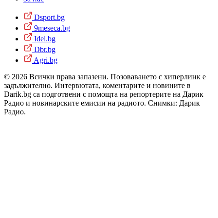
Dsport.bg
9meseca.bg
Idei.bg
Dbr.bg
Agri.bg
© 2026 Всички права запазени. Позоваването с хиперлинк е
задължително. Интервютата, коментарите и новините в
Darik.bg са подготвени с помощта на репортерите на Дарик
Радио и новинарските емисии на радиото. Снимки: Дарик
Радио.