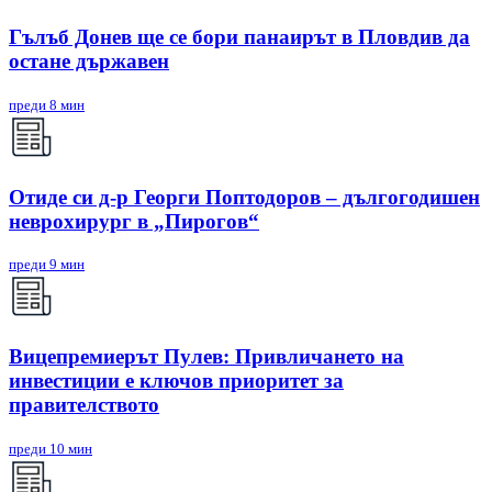
Гълъб Донев ще се бори панаирът в Пловдив да
остане държавен
преди 8 мин
Отиде си д-р Георги Поптодоров – дългогодишен
неврохирург в „Пирогов“
преди 9 мин
Вицепремиерът Пулев: Привличането на
инвестиции е ключов приоритет за
правителството
преди 10 мин