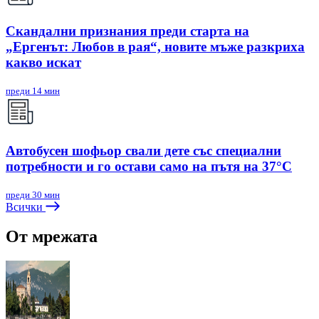
Скандални признания преди старта на
„Ергенът: Любов в рая“, новите мъже разкриха
какво искат
преди 14 мин
Автобусен шофьор свали дете със специални
потребности и го остави само на пътя на 37°C
преди 30 мин
Всички
От мрежата