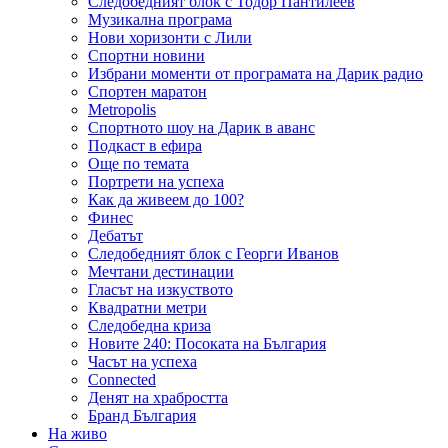
Следобедният блок с Тодор Пантилеев
Музикална програма
Нови хоризонти с Лили
Спортни новини
Избрани моменти от програмата на Дарик радио
Спортен маратон
Metropolis
Спортното шоу на Дарик в аванс
Подкаст в ефира
Още по темата
Портрети на успеха
Как да живеем до 100?
Финес
Дебатът
Следобедният блок с Георги Иванов
Мечтани дестинации
Гласът на изкуството
Квадратни метри
Следобедна криза
Новите 240: Посоката на България
Часът на успеха
Connected
Денят на храбростта
Бранд България
На живо