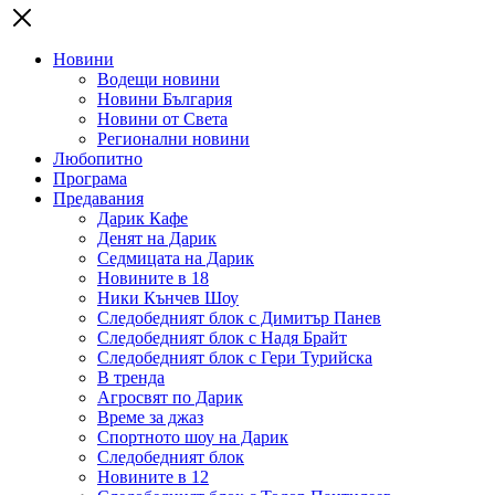
Новини
Водещи новини
Новини България
Новини от Света
Регионални новини
Любопитно
Програма
Предавания
Дарик Кафе
Денят на Дарик
Седмицата на Дарик
Новините в 18
Ники Кънчев Шоу
Следобедният блок с Димитър Панев
Следобедният блок с Надя Брайт
Следобедният блок с Гери Турийска
В тренда
Агросвят по Дарик
Време за джаз
Спортното шоу на Дарик
Следобедният блок
Новините в 12