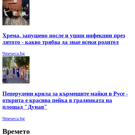
Хрема, запушено носле и ушни инфекции през
лятотo - какво трябва да знае всеки родител
9meseca.bg
Пеперудени крила за кърмещите майки в Русе -
открита е красива пейка в градинката на
площад "Дунав"
9meseca.bg
Времето