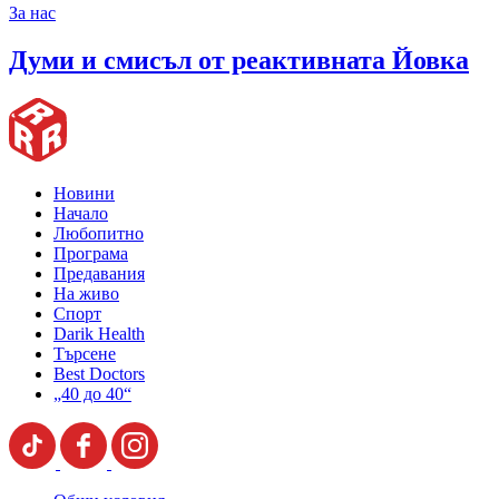
За нас
Думи и смисъл от реактивната Йовка
Новини
Начало
Любопитно
Програма
Предавания
На живо
Спорт
Darik Health
Търсене
Best Doctors
„40 до 40“