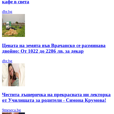
кафе в света
dbr.bg
Цената на земята във Врачанско се разминава
двойно: От 1022 до 2286 лв. за декар
dbr.bg
Честита дъщеричка на прекрасната ни лекторка
от Училищата за родители - Симона Крумова!
9meseca.bg