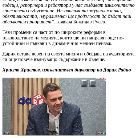
водещи, репортери и редактори у нас създават изключително
качествено съдържание. Независимата журналистика,
обективността, плурализмът ще продължат да бъдат наш
абсолютен приоритет“
, заявява Божидар Русев.
Тези промени са част от по-широките реформи в
ръководството на медията, които ще ни направят още по-
устойчиви и гъвкави в динамичния медиен пейзаж.
Дарик остава верен на своята мисия и обещава на аудиторията
си още повече вълнуващо съдържание в бъдеще.
Христо Христов, изпълнителен директор на Дарик Радио