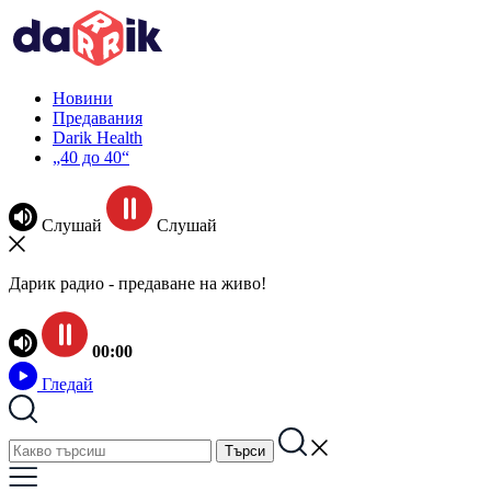
Новини
Предавания
Darik Health
„40 до 40“
Слушай
Слушай
Дарик радио - предаване на живо!
00:00
Гледай