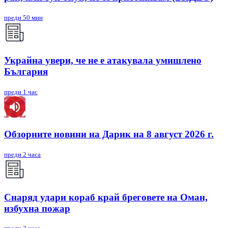
преди 50 мин
Украйна увери, че не е атакувала умишлено
България
преди 1 час
Обзорните новини на Дарик на 8 август 2026 г.
преди 2 часа
Снаряд удари кораб край бреговете на Оман,
избухна пожар