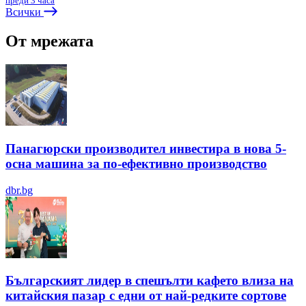
преди 3 часа
Всички
От мрежата
Панагюрски производител инвестира в нова 5-
осна машина за по-ефективно производство
dbr.bg
Българският лидер в спешълти кафето влиза на
китайския пазар с едни от най-редките сортове