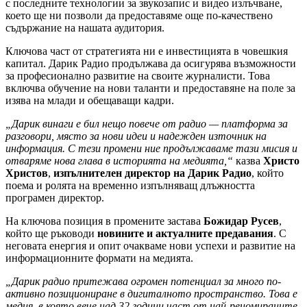
с последните технологии за звукозапис и видео излъчване,
което ще ни позволи да предоставяме още по-качествено
съдържание на нашата аудитория.
Ключова част от стратегията ни е инвестицията в човешкия
капитал. Дарик Радио продължава да осигурява възможности
за професионално развитие на своите журналисти. Това
включва обучение на нови таланти и предоставяне на поле за
изява на млади и обещаващи кадри.
„Дарик винаги е бил нещо повече от радио — платформа за
разговори, място за нови идеи и надежден източник на
информация. С тези промени ние продължаваме тази мисия и
отваряме нова глава в историята на медията,“
казва
Христо
Христов
,
изпълнителен директор на Дарик Радио
, който
поема и ролята на временно изпълняващ длъжността
програмен директор.
На ключова позиция в промените застава
Божидар Русев
,
който ще ръководи
новините и актуалните предавания
. С
неговата енергия и опит очакваме нови успехи и развитие на
информационните формати на медията.
„Дарик радио притежава огромен потенциал за много по-
активно позициониране в дигиталното пространство. Това е
медия, в която вече над 32 години част от най-реномираните