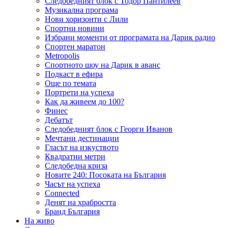
Следобедният блок с Тодор Пантилеев
Музикална програма
Нови хоризонти с Лили
Спортни новини
Избрани моменти от програмата на Дарик радио
Спортен маратон
Metropolis
Спортното шоу на Дарик в аванс
Подкаст в ефира
Още по темата
Портрети на успеха
Как да живеем до 100?
Финес
Дебатът
Следобедният блок с Георги Иванов
Мечтани дестинации
Гласът на изкуството
Квадратни метри
Следобедна криза
Новите 240: Посоката на България
Часът на успеха
Connected
Денят на храбростта
Бранд България
На живо