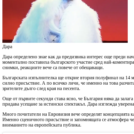
Дара
Дара определено знае как да предизвика интерес още преди на
моментално поставиха българското участие сред най-коментира
снимки, реакциите вече са повече от обещаващи.
Българската изпълнителка ще открие втория полуфинал на 14 май
силно присъствие. А по всичко личи, че именно на това разчит
зрителите дълго след края на песента.
Още от първите секунди става ясно, че България няма да залаг
придава усещане за истински спектакъл. Дара изглежда уверена
Много почитатели на Евровизия вече определят концепцията кат
Именно сценичното присъствие и запомнящата се атмосфера чест
вниманието на европейската публика.