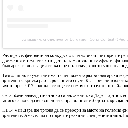
Публикация, споделена от Eurovision Song Contest (@euro
Разбира се, феновете на конкурса отлично знаят, че първите р
движения и техническите детайли. Най-силните ефекти, финалн
българската делегация става още по-голям, защото мнозина под
Тазгодишното участие има и специален заряд за българските фе
зрители не криеха разочарованието си, че България липсва от 
място през 2017 година все още се помнят като един от най-гол
Сега обаче надеждите отново са насочени към Дара – артист, к
много фенове да вярват, че тя е правилният избор за завръщане
На 14 май Дара ще трябва да се пребори за място на големия ф
зрителите. Ако съдим по първите реакции след репетицията, Бъ