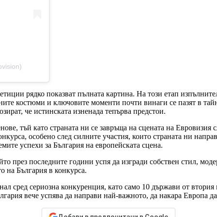
vision)
епетиции рядко показват пълната картина. На този етап изпълнит
ите костюми и ключовите моменти почти винаги се пазят в тайн
озират, че истинската изненада тепърва предстои.
нове, тъй като страната ни се завръща на сцената на Евровизия 
конкурса, особено след силните участия, които страната ни напр
емите успехи за България на европейската сцена.
ойто през последните години успя да изгради собствен стил, мод
то на България в конкурса.
инал сред сериозна конкуренция, като само 10 държави от втори
лгария вече успява да направи най-важното, да накара Европа да
Добави в предпочитани в Google