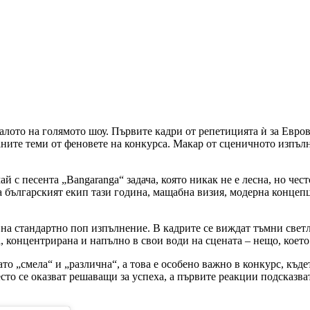
чалото на голямото шоу. Първите кадри от репетицията ѝ за Евр
ните теми от феновете на конкурса. Макар от сценичното изпълн
 с песента „Bangaranga“ задача, която никак не е лесна, но чест
а българският екип тази година, мащабна визия, модерна концепц
а на стандартно поп изпълнение. В кадрите се виждат тъмни све
, концентрирана и напълно в свои води на сцената – нещо, което
о „смела“ и „различна“, а това е особено важно в конкурс, къде
о се оказват решаващи за успеха, а първите реакции подсказват,