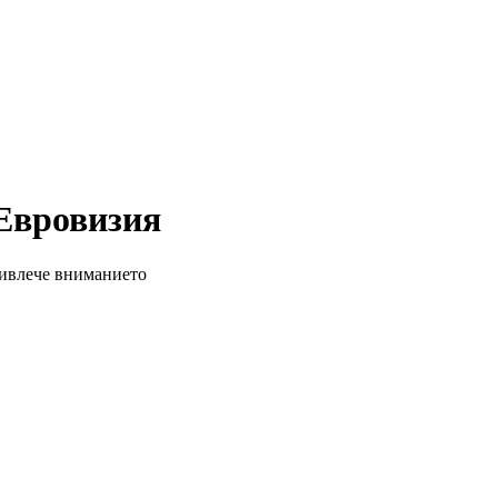
 Евровизия
привлече вниманието