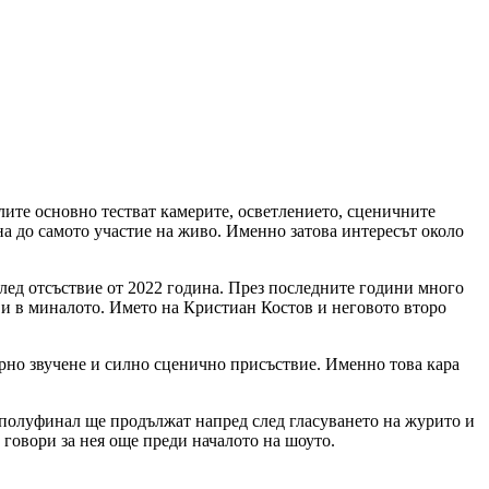
елите основно тестват камерите, осветлението, сценичните
а до самото участие на живо. Именно затова интересът около
след отсъствие от 2022 година. През последните години много
ави в миналото. Името на Кристиан Костов и неговото второ
ерно звучене и силно сценично присъствие. Именно това кара
я полуфинал ще продължат напред след гласуването на журито и
 говори за нея още преди началото на шоуто.