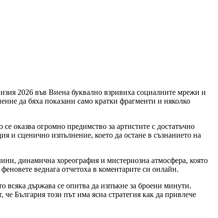
овизия 2026 във Виена буквално взривиха социалните мрежи и
ение да бяха показани само кратки фрагменти и няколко
о се оказва огромно предимство за артистите с достатъчно
ия и сценично изпълнение, което да остане в съзнанието на
тлини, динамична хореография и мистериозна атмосфера, която
 феновете веднага отчетоха в коментарите си онлайн.
то всяка държава се опитва да изпъкне за броени минути.
 че България този път има ясна стратегия как да привлече