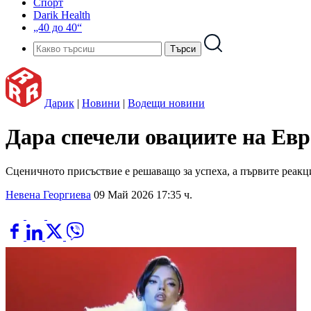
Спорт
Darik Health
„40 до 40“
Дарик
|
Новини
|
Водещи новини
Дара спечели овациите на Ев
Сценичното присъствие е решаващо за успеха, а първите реакци
Невена Георгиева
09 Май 2026 17:35 ч.