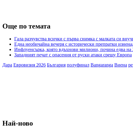
Още по темата
Гала разчувства всички с първа снимка с малката си внуч
Една необичайна вечеря с исторически препратки изненад
Инфлуенсърка, която вдъхнови милиони, почина едва на
Западният печат с опасения от руски атаки срещу Европа
Дара
Евровизия 2026
България
полуфинал
Bangaranga
Виена
ре
Най-ново