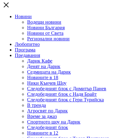
Новини
Водещи новини
Новини България
Новини от Света
Регионални новини
Любопитно
Програма
Предавания
Дарик Кафе
Денят на Дарик
Седмицата на Дарик
Новините в 18
Ники Кънчев Шоу
Следобедният блок с Димитър Панев
Следобедният блок с Надя Брайт
Следобедният блок с Гери Турийска
В тренда
Агросвят по Дарик
Време за джаз
Спортното шоу на Дарик
Следобедният блок
Новините в 12