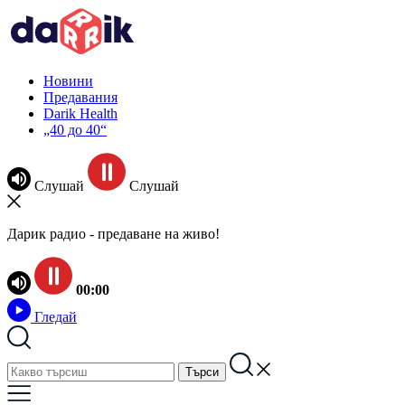
Новини
Предавания
Darik Health
„40 до 40“
Слушай
Слушай
Дарик радио - предаване на живо!
00:00
Гледай