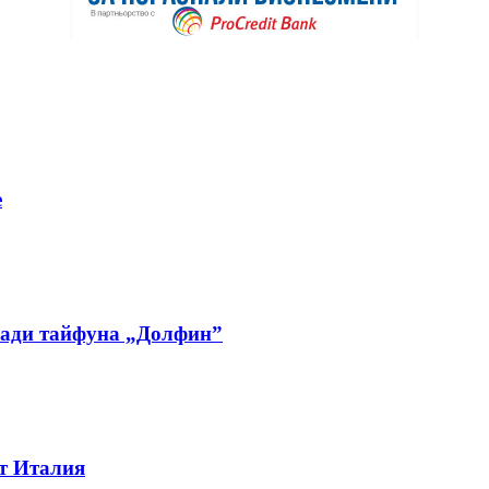
е
ради тайфуна „Долфин”
от Италия