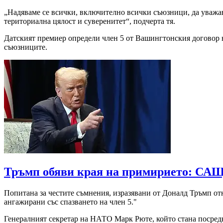
„Надяваме се всички, включително всички съюзници, да уважа
териториална цялост и суверенитет“, подчерта тя.
Датският премиер определи член 5 от Вашингтонския договор 
съюзниците.
Тръмп обяви края на примирието: САЩ 
Попитана за честите съмнения, изразявани от Доналд Тръмп от
ангажирани със спазването на член 5."
Генералният секретар на НАТО Марк Рюте, който стана посредни