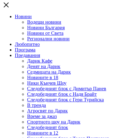
Новини
Водещи новини
Новини България
Новини от Света
Регионални новини
Любопитно
Програма
Предавания
Дарик Кафе
Денят на Дарик
Седмицата на Дарик
Новините в 18
Ники Кънчев Шоу
Следобедният блок с Димитър Панев
Следобедният блок с Надя Брайт
Следобедният блок с Гери Турийска
В тренда
Агросвят по Дарик
Време за джаз
Спортното шоу на Дарик
Следобедният блок
Новините в 12