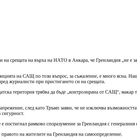
на срещата на върха на НАТО в Анкара, че Гренландия „не е за 
зицията на САЩ по този въпрос, за съжаление, е много ясна. Наш
пред журналисти при пристигането си на срещата.
тска територия трябва да бъде „контролирана от САЩ“, макар то
напрежение, след като Тръмп заяви, че не изключва възможност
а сигурност.
 че е постигнал рамково споразумение за Гренландия с генерални
 правото на жителите на Гренландия на самоопределение.