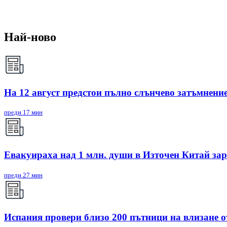
Най-ново
На 12 август предстои пълно слънчево затъмнени
преди 17 мин
Евакуираха над 1 млн. души в Източен Китай за
преди 27 мин
Испания провери близо 200 пътници на влизане 