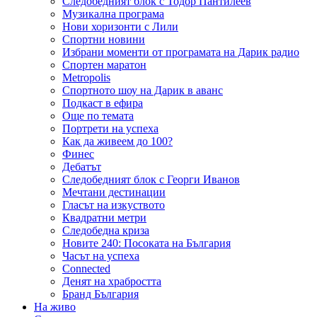
Следобедният блок с Тодор Пантилеев
Музикална програма
Нови хоризонти с Лили
Спортни новини
Избрани моменти от програмата на Дарик радио
Спортен маратон
Metropolis
Спортното шоу на Дарик в аванс
Подкаст в ефира
Още по темата
Портрети на успеха
Как да живеем до 100?
Финес
Дебатът
Следобедният блок с Георги Иванов
Мечтани дестинации
Гласът на изкуството
Квадратни метри
Следобедна криза
Новите 240: Посоката на България
Часът на успеха
Connected
Денят на храбростта
Бранд България
На живо