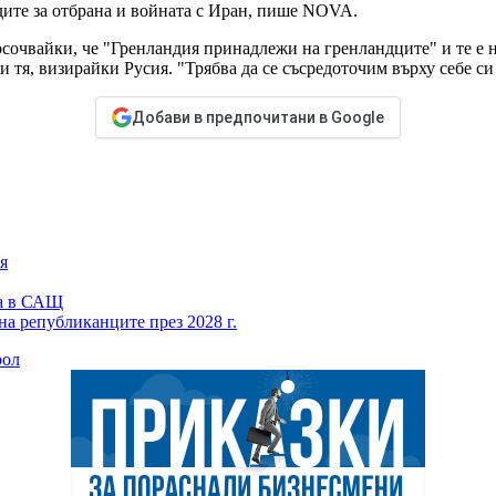
ите за отбрана и войната с Иран, пише NOVA.
чвайки, че "Гренландия принадлежи на гренландците" и те е не 
 тя, визирайки Русия. "Трябва да се съсредоточим върху себе си 
Добави в предпочитани в Google
я
ка в САЩ
а републиканците през 2028 г.
рол