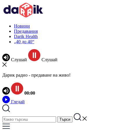
Новини
Предавания
Darik Health
„40 до 40“
Слушай
Слушай
Дарик радио - предаване на живо!
00:00
Гледай