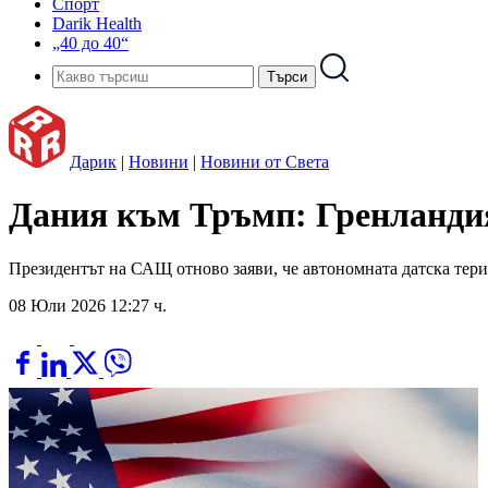
Спорт
Darik Health
„40 до 40“
Дарик
|
Новини
|
Новини от Света
Дания към Тръмп: Гренландия
Президентът на САЩ отново заяви, че автономната датска тери
08 Юли 2026 12:27 ч.