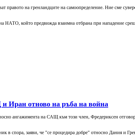
ват правото на гренландците на самоопределение. Ние сме сувер
на НАТО, който предвижда взаимна отбрана при нападение срещу 
и Иран отново на ръба на война
носно ангажимента на САЩ към този член, Фредериксен отговори:
к в спора, заяви, че "се процедира добре" относно Дания и Гре