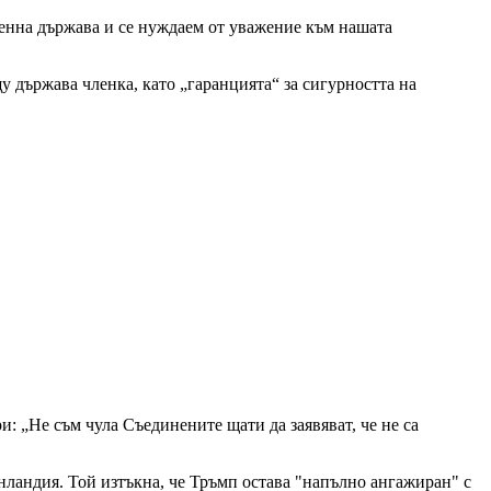
енна държава и се нуждаем от уважение към нашата
държава членка, като „гаранцията“ за сигурността на
 „Не съм чула Съединените щати да заявяват, че не са
нландия. Той изтъкна, че Тръмп остава "напълно ангажиран" с