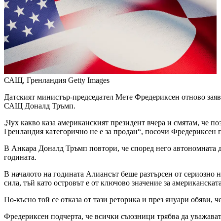
САЩ, Гренландия
Getty Images
Датският министър-председател Мете Фредериксен отново заяви 
САЩ Доналд Тръмп.
„Чух какво каза американският президент вчера и смятам, че по
Гренландия категорично не е за продан“, посочи Фредериксен 
В Анкара Доналд Тръмп повтори, че според него автономната да
годината.
В началото на годината Алиансът беше разтърсен от сериозно 
сила, тъй като островът е от ключово значение за американскат
По-късно той се отказа от тази реторика и през януари обяви,
Фредериксен подчерта, че всички съюзници трябва да уважават