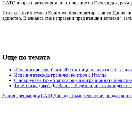
НАТО въпреки различията по отношение на Гренландия, разход
Исландският премиер Криструн Фростадотир защити Дания, посо
единство. В алианса сме изправени пред външни заплахи", заяви
Още по темата
Испания провери близо 200 пътници на влизане от Итали
Испания въвежда граничен контрол с Италия
С нови укази Тръмп затяга още имиграционната полити
Тръмп иска Джей Ди Ванс да бъде кандидат-президентът н
Дания
Гренландия
САЩ
Доналд Тръмп
територия
продан
конт