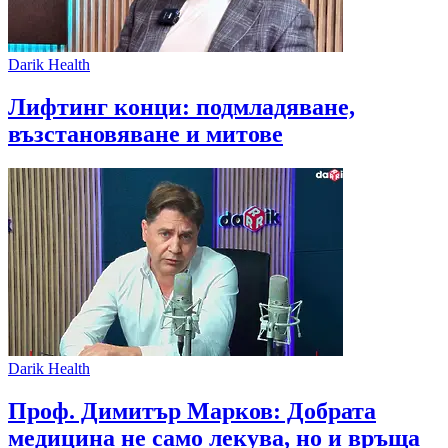
Darik Health
Лифтинг конци: подмладяване,
възстановяване и митове
Darik Health
Проф. Димитър Марков: Добрата
медицина не само лекува, но и връща