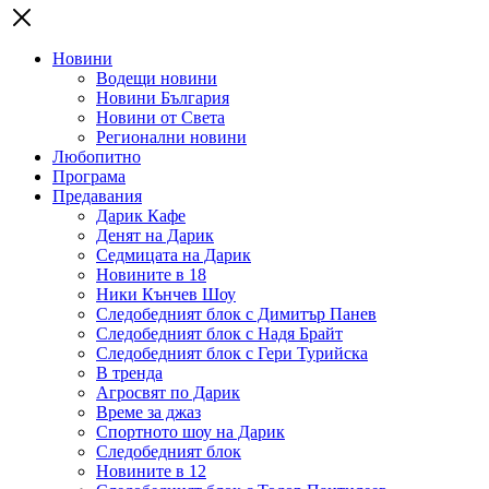
Новини
Водещи новини
Новини България
Новини от Света
Регионални новини
Любопитно
Програма
Предавания
Дарик Кафе
Денят на Дарик
Седмицата на Дарик
Новините в 18
Ники Кънчев Шоу
Следобедният блок с Димитър Панев
Следобедният блок с Надя Брайт
Следобедният блок с Гери Турийска
В тренда
Агросвят по Дарик
Време за джаз
Спортното шоу на Дарик
Следобедният блок
Новините в 12