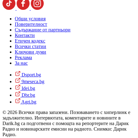
Общи условия
Поверителност
Съдържание от партньори
Контакти
Етичен кодекс
Всички статии
Ключови думи
Реклама
За нас
Dsport.bg
9meseca.bg
Idei.bg
Dbr.bg
Agri.bg
© 2026 Всички права запазени. Позоваването с хиперлинк е
задължително. Интервютата, коментарите и новините в
Darik.bg са подготвени с помощта на репортерите на Дарик
Радио и новинарските емисии на радиото. Снимки: Дарик
Радио.