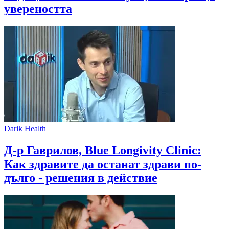
увереността
Darik Health
Д-р Гаврилов, Blue Longivity Clinic:
Как здравите да останат здрави по-
дълго - решения в действие