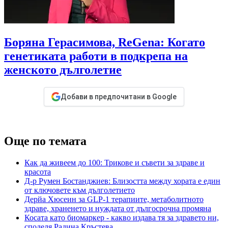
Боряна Герасимова, ReGena: Когато
генетиката работи в подкрепа на
женското дълголетие
Добави в предпочитани в Google
Още по темата
Как да живеем до 100: Трикове и съвети за здраве и
красота
Д-р Румен Бостанджиев: Близостта между хората е един
от ключовете към дълголетието
Дерйа Хюсеин за GLP-1 терапиите, метаболитното
здраве, храненето и нуждата от дългосрочна промяна
Косата като биомаркер - какво издава тя за здравето ни,
споделя Радина Кръстева