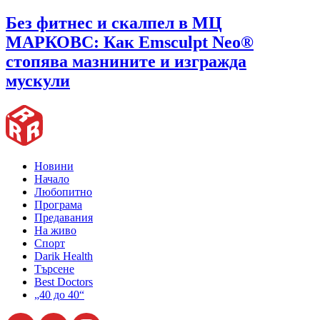
Без фитнес и скалпел в МЦ
МАРКОВС: Как Emsculpt Neo®
стопява мазнините и изгражда
мускули
Новини
Начало
Любопитно
Програма
Предавания
На живо
Спорт
Darik Health
Търсене
Best Doctors
„40 до 40“