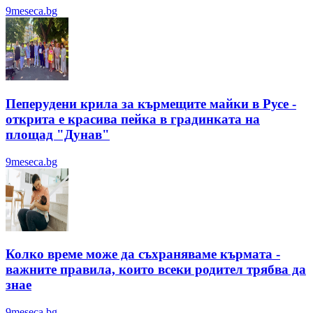
9meseca.bg
Пеперудени крила за кърмещите майки в Русе -
открита е красива пейка в градинката на
площад "Дунав"
9meseca.bg
Колко време може да съхраняваме кърмата -
важните правила, които всеки родител трябва да
знае
9meseca.bg