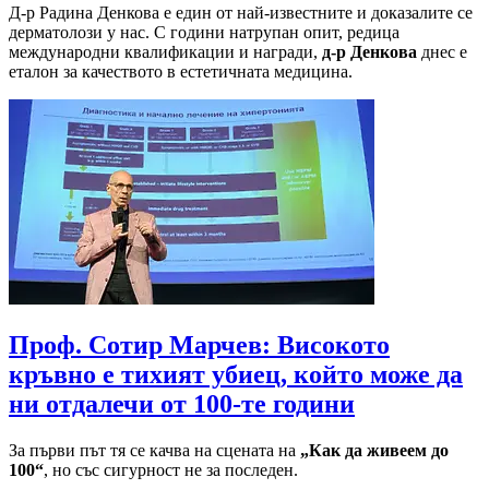
Д-р Радина Денкова е един от най-известните и доказалите се
дерматолози у нас. С години натрупан опит, редица
международни квалификации и награди,
д-р Денкова
днес е
еталон за качеството в естетичната медицина.
Проф. Сотир Марчев: Високото
кръвно е тихият убиец, който може да
ни отдалечи от 100-те години
За първи път тя се качва на сцената на
„Как да живеем до
100“
, но със сигурност не за последен.