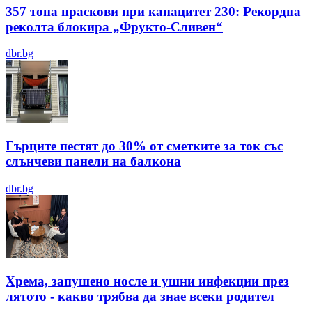
357 тона праскови при капацитет 230: Рекордна
реколта блокира „Фрукто-Сливен“
dbr.bg
Гърците пестят до 30% от сметките за ток със
слънчеви панели на балкона
dbr.bg
Хрема, запушено носле и ушни инфекции през
лятотo - какво трябва да знае всеки родител