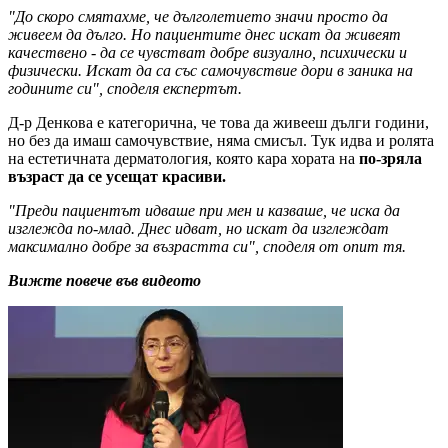
"До скоро смятахме, че дълголетието значи просто да
живеем да дълго. Но пациентите днес искат да живеят
качествено - да се чувстват добре визуално, психически и
физически. Искат да са със самочувствие дори в заника на
годините си", споделя експертът.
Д-р Денкова е категорична, че това да живееш дълги години,
но без да имаш самочувствие, няма смисъл. Тук идва и ролята
на естетичната дерматология, която кара хората на
по-зряла
възраст да се усещат красиви.
"Преди пациентът идваше при мен и казваше, че иска да
изглежда по-млад. Днес идват, но искат да изглеждат
максимално добре за възрастта си", споделя от опит тя.
Вижте повече във видеото