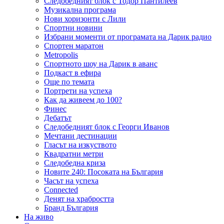
Следобедният блок с Тодор Пантилеев
Музикална програма
Нови хоризонти с Лили
Спортни новини
Избрани моменти от програмата на Дарик радио
Спортен маратон
Metropolis
Спортното шоу на Дарик в аванс
Подкаст в ефира
Още по темата
Портрети на успеха
Как да живеем до 100?
Финес
Дебатът
Следобедният блок с Георги Иванов
Мечтани дестинации
Гласът на изкуството
Квадратни метри
Следобедна криза
Новите 240: Посоката на България
Часът на успеха
Connected
Денят на храбростта
Бранд България
На живо