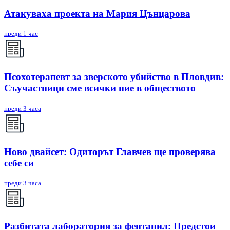
Атакуваха проекта на Мария Цънцарова
преди 1 час
Псохотерапевт за зверското убийство в Пловдив:
Съучастници сме всички ние в обществото
преди 3 часа
Ново двайсет: Одиторът Главчев ще проверява
себе си
преди 3 часа
Разбитата лаборатория за фентанил: Предстои