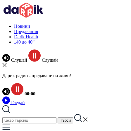
Новини
Предавания
Darik Health
„40 до 40“
Слушай
Слушай
Дарик радио - предаване на живо!
00:00
Гледай