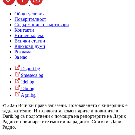
Общи условия
Поверителност
Съдържание от партньори
Контакти
Етичен кодекс
Всички статии
Ключови думи
Реклама
За нас
Dsport.bg
9meseca.bg
Idei.bg
Dbr.bg
Agri.bg
© 2026 Всички права запазени. Позоваването с хиперлинк е
задължително. Интервютата, коментарите и новините в
Darik.bg са подготвени с помощта на репортерите на Дарик
Радио и новинарските емисии на радиото. Снимки: Дарик
Радио.