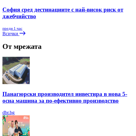
София сред дестинациите с най-висок риск от
джебчийство
преди 1 час
Всички
От мрежата
Панагюрски производител инвестира в нова 5-
осна машина за по-ефективно производство
dbr.bg