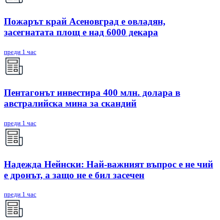
Пожарът край Асеновград е овладян,
засегнатата площ е над 6000 декара
преди 1 час
Пентагонът инвестира 400 млн. долара в
австралийска мина за скандий
преди 1 час
Надежда Нейнски: Най-важният въпрос е не чий
е дронът, а защо не е бил засечен
преди 1 час