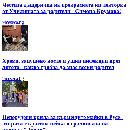
Честита дъщеричка на прекрасната ни лекторка
от Училищата за родители - Симона Крумова!
9meseca.bg
Хрема, запушено носле и ушни инфекции през
лятотo - какво трябва да знае всеки родител
9meseca.bg
Пеперудени крила за кърмещите майки в Русе -
открита е красива пейка в градинката на
площад "Дунав"