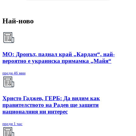
Най-ново
МО: Дронът, паднал край „Кардам“, най-
вероятно е украинска примамка „Майя“
преди 46 мин
Христо Гаджев, ГЕРБ: Да видим как
правителството на Радев ще защити
националния ни интерес
преди 1 час