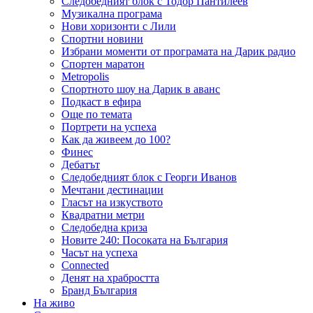
Следобедният блок с Тодор Пантилеев
Музикална програма
Нови хоризонти с Лили
Спортни новини
Избрани моменти от програмата на Дарик радио
Спортен маратон
Metropolis
Спортното шоу на Дарик в аванс
Подкаст в ефира
Още по темата
Портрети на успеха
Как да живеем до 100?
Финес
Дебатът
Следобедният блок с Георги Иванов
Мечтани дестинации
Гласът на изкуството
Квадратни метри
Следобедна криза
Новите 240: Посоката на България
Часът на успеха
Connected
Денят на храбростта
Бранд България
На живо