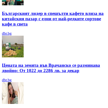
Българският лидер в спешълти кафето влиза на
китайския пазар с едни от най-редките сортове
кафе в света
dbr.bg
Цената на земята във Врачанско се разминава
двойно: От 1022 до 2286 лв. за декар
dbr.bg