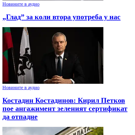
Новините в аудио
„Глад” за коли втора употреба у нас
Новините в аудио
Костадин Костадинов: Кирил Петков
пое ангажимент зеленият сертификат
да отпадне