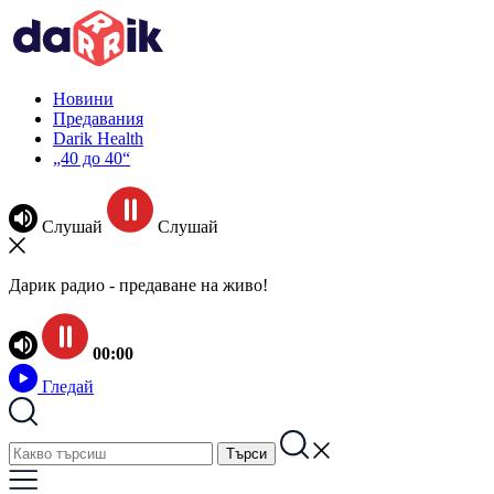
Новини
Предавания
Darik Health
„40 до 40“
Слушай
Слушай
Дарик радио - предаване на живо!
00:00
Гледай