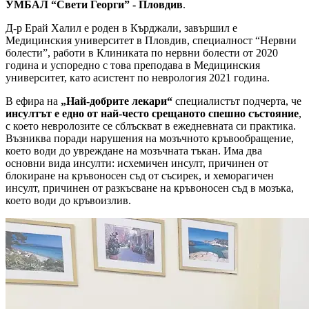
УМБАЛ “Свети Георги” - Пловдив
.
Д-р Ерай Халил е роден в Кърджали, завършил е
Медицинския университет в Пловдив, специалност “Нервни
болести”, работи в Клиниката по нервни болести от 2020
година и успоредно с това преподава в Медицинския
университет, като асистент по неврология 2021 година.
В ефира на
„Най-добрите лекари“
специалистът подчерта, че
инсултът е едно от най-често срещаното спешно състояние
,
с което невролозите се сблъскват в ежедневната си практика.
Възниква поради нарушения на мозъчното кръвообращение,
което води до увреждане на мозъчната тъкан. Има два
основни вида инсулти: исхемичен инсулт, причинен от
блокиране на кръвоносен съд от съсирек, и хеморагичен
инсулт, причинен от разкъсване на кръвоносен съд в мозъка,
което води до кръвоизлив.