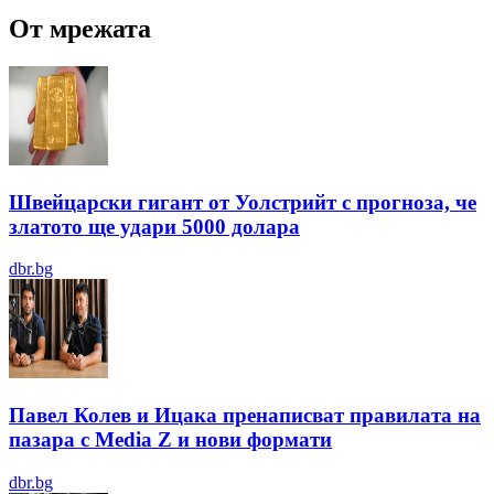
От мрежата
Швейцарски гигант от Уолстрийт с прогноза, че
златото ще удари 5000 долара
dbr.bg
Павел Колев и Ицака пренаписват правилата на
пазара с Media Z и нови формати
dbr.bg