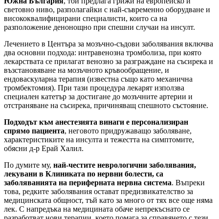
Южна България
, той предлага грижи на европейско и
световно ниво, разполагайки с най-съвременно оборудване и
висококвалифицирани специалисти, които са на
разположение денонощно при спешни случаи на инсулт.
Лечението в Центъра за мозъчно-съдови заболявания включва
два основни подхода: интравенозна тромболиза, при която
лекарствата се прилагат венозно за разграждане на съсирека и
възстановяване на мозъчното кръвообращение, и
ендоваскуларна терапия (известна също като механична
тромбектомия). При тази процедура лекарят използва
специален катетър за достигане до мозъчните артерии и
отстраняване на съсирека, причиняващ спешното състояние.
Подходът към анестезията винаги е персонализиран
спрямо пациента
, неговото придружаващо заболяване,
характеристиките на инсулта и тежестта на симптомите,
обясни д-р Ерай Халил.
По думите му,
най-честите неврологични заболявания,
лекувани в Клиниката по нервни болести, са
заболяванията на периферната нервна система
. Въпреки
това, редките заболявания остават предизвикателство за
медицинската общност, тъй като за много от тях все още няма
лек. С напредъка на медицината обаче непрекъснато се
разработват нови терапии, което помага за справянето с тези