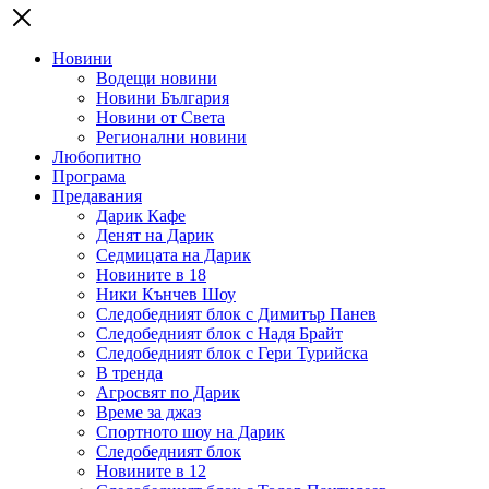
Новини
Водещи новини
Новини България
Новини от Света
Регионални новини
Любопитно
Програма
Предавания
Дарик Кафе
Денят на Дарик
Седмицата на Дарик
Новините в 18
Ники Кънчев Шоу
Следобедният блок с Димитър Панев
Следобедният блок с Надя Брайт
Следобедният блок с Гери Турийска
В тренда
Агросвят по Дарик
Време за джаз
Спортното шоу на Дарик
Следобедният блок
Новините в 12