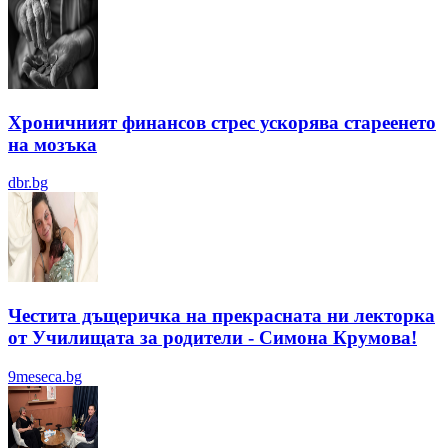
Хроничният финансов стрес ускорява стареенето
на мозъка
dbr.bg
Честита дъщеричка на прекрасната ни лекторка
от Училищата за родители - Симона Крумова!
9meseca.bg