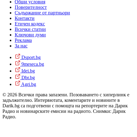
Общи условия
Поверителност
Съдържание от партньори
Контакти
Етичен кодекс
Всички статии
Ключови думи
Реклама
За нас
Dsport.bg
9meseca.bg
Idei.bg
Dbr.bg
Agri.bg
© 2026 Всички права запазени. Позоваването с хиперлинк е
задължително. Интервютата, коментарите и новините в
Darik.bg са подготвени с помощта на репортерите на Дарик
Радио и новинарските емисии на радиото. Снимки: Дарик
Радио.