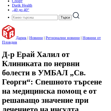
Спорт
Darik Health
„40 до 40“
Дарик
|
Новини
|
Регионални новини
|
Новини от
Пловдив
Д-р Ерай Халил от
Клиниката по нервни
болести в УМБАЛ „Св.
Георги“: Спешното търсене
на медицинска помощ е от
решаващо значение при
лечението на инсулта