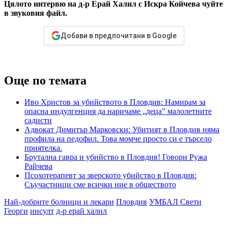
Цялото интервю на д-р Ерай Халил с Искра Койчева чуйте
в звуковия файл.
Добави в предпочитани в Google
Още по темата
Иво Христов за убийството в Пловдив: Намирам за
опасна индулгенция да наричаме „деца” малолетните
садисти
Адвокат Димитър Марковски: Убитият в Пловдив няма
профила на педофил. Това момче просто си е търсело
приятелка.
Брутална гавра и убийство в Пловдив! Говори Ружа
Райчева
Псохотерапевт за зверското убийство в Пловдив:
Съучастници сме всички ние в обществото
Най-добрите болници и лекари
Пловдив
УМБАЛ Свети
Георги
инсулт
д-р ерай халил