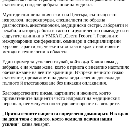
състояния, сподели добрата новина медикът.
Мултидисциплинарният екип на Центъра, състоящ се от
невролози, неврохирурзи, специалисти по образна
диагностика, анестезиолози, медицински сестри, лаборанти и
рехабилитатори, работи в тясно сътрудничество помежду си и
с другите клиники в УМБАЛ „Свети Георги“. Редовните
международни конференции, семинари и специализирани
курсове гарантират, че екипът остава в крак с най-новите
методи и технологии в областта.
Един пример за успешен случай, който д-р Халил няма да
забрави, е на млада жена, която е приета с внезапно настъпило
обездвижване на левите крайници. Въпреки нейното тежко
състояние, прилагането на двата вида лечение довежда до
пълното й възстановяване без никакви оплаквания.
Благодарствените писма, картините и иконите, които
признателните пациенти често изпращат на медицинския
персонал, неименуемо носят удовлетворение на лекарите.
„
Признателните пациенти определено доминират. И в края
на деня това е нещото, което осмисля всички наши
усилия
“, казва лекарят.