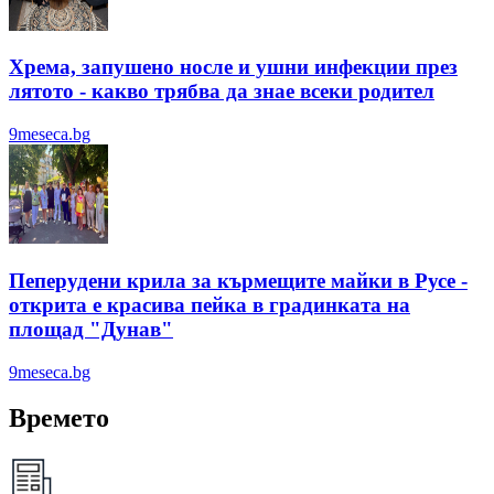
Хрема, запушено носле и ушни инфекции през
лятотo - какво трябва да знае всеки родител
9meseca.bg
Пеперудени крила за кърмещите майки в Русе -
открита е красива пейка в градинката на
площад "Дунав"
9meseca.bg
Времето