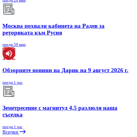
преди 29 мин
Москва похвали кабинета на Радев за
реториката към Русия
преди 59 мин
Обзорните новини на Дарик на 9 август 2026 г.
преди 1 час
Земетресение с магнитуд 4,5 разлюля наша
съседка
преди 1 час
Всички