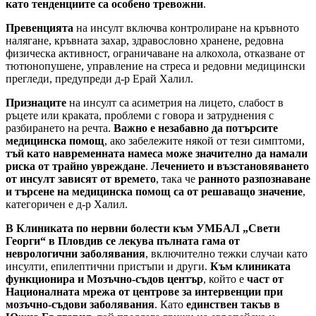
като тенденциите са особено тревожни
.
Превенцията
на инсулт включва контролиране на кръвното
налягане, кръвната захар, здравословно хранене, редовна
физическа активност, ограничаване на алкохола, отказване от
тютюнопушене, управление на стреса и редовни медицински
прегледи, предупреди д-р Ерай Халил.
Признаците
на инсулт са асиметрия на лицето, слабост в
ръцете или краката, проблеми с говора и затруднения с
разбирането на речта.
Важно е незабавно да потърсите
медицинска помощ
, ако забележите някой от тези симптоми,
тъй като навременната намеса може значително да намали
риска от трайно увреждане
.
Лечението и възстановяването
от инсулт зависят от времето
, така че
ранното разпознаване
и търсене на медицинска помощ са от решаващо значение
,
категоричен е д-р Халил.
В Клиниката по нервни болести към УМБАЛ „Свети
Георги“ в Пловдив
се лекува пълната гама от
неврологични заболявания
, включително тежки случаи като
инсулти, епилептични пристъпи и други.
Към клиниката
функционира и Мозъчно-съдов център
, който е
част от
Националната мрежа от центрове за интервенции при
мозъчно-съдови заболявания
. Като
единствен такъв в