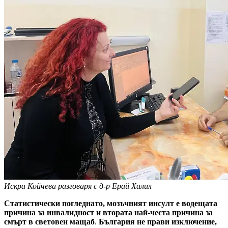
Искра Койчева разговаря с д-р Ерай Халил
Статистически погледнато, мозъчният инсулт е водещата
причина за инвалидност и втората най-честа причина за
смърт в световен мащаб
.
България не прави изключение,