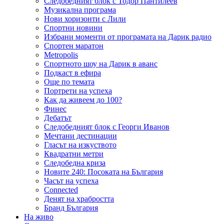
Следобедният блок с Тодор Пантилеев
Музикална програма
Нови хоризонти с Лили
Спортни новини
Избрани моменти от програмата на Дарик радио
Спортен маратон
Metropolis
Спортното шоу на Дарик в аванс
Подкаст в ефира
Още по темата
Портрети на успеха
Как да живеем до 100?
Финес
Дебатът
Следобедният блок с Георги Иванов
Мечтани дестинации
Гласът на изкуството
Квадратни метри
Следобедна криза
Новите 240: Посоката на България
Часът на успеха
Connected
Денят на храбростта
Бранд България
На живо