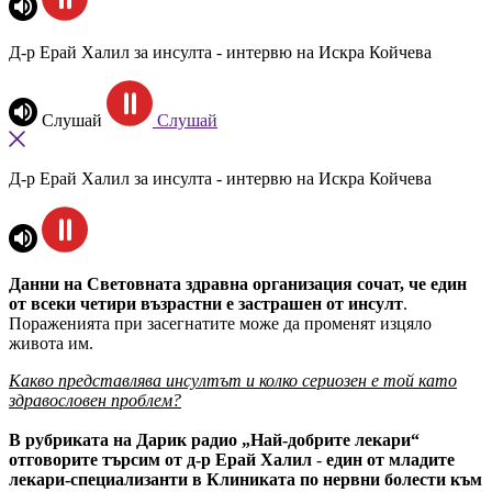
Д-р Ерай Халил за инсулта - интервю на Искра Койчева
Слушай
Слушай
Д-р Ерай Халил за инсулта - интервю на Искра Койчева
Данни на Световната здравна организация
сочат, че един
от всеки четири възрастни е застрашен от инсулт
.
Пораженията при засегнатите може да променят изцяло
живота им.
Какво представлява инсултът и колко сериозен е той като
здравословен проблем?
В рубриката на Дарик радио „Най-добрите лекари“
отговорите търсим от д-р Ерай Халил
-
един от младите
лекари-специализанти в Клиниката по нервни болести към