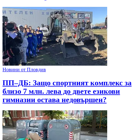
Новини от Пловдив
ПП–ДБ: Защо спортният комплекс за
близо 7 млн. лева до двете езикови
гимназии остава недовършен?