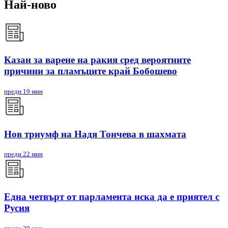
Най-ново
Казан за варене на ракия сред вероятните
причини за пламъците край Бобошево
преди 19 мин
Нов триумф на Надя Тончева в шахмата
преди 22 мин
Една четвърт от парламента иска да е приятел с
Русия