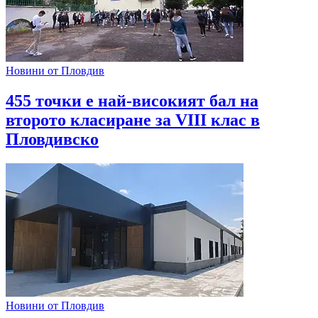
Новини от Пловдив
455 точки е най-високият бал на
второто класиране за VIII клас в
Пловдивско
Новини от Пловдив