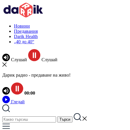
Новини
Предавания
Darik Health
„40 до 40“
Слушай
Слушай
Дарик радио - предаване на живо!
00:00
Гледай