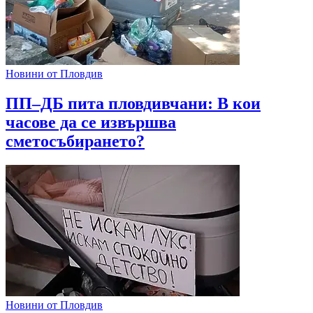
Новини от Пловдив
ПП–ДБ пита пловдивчани: В кои
часове да се извършва
сметосъбирането?
Новини от Пловдив