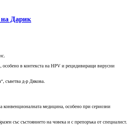
м на Дарик
нс.
а, особено в контекста на HPV и рецидивиращи вирусни
“, съветва д-р Дякова.
а на конвенционалната медицина, особено при сериозни
разен със състоянието на човека и с препоръка от специалист.