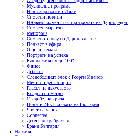
Следобедният блок с Тодор Пантилеев
Музикална програма
Нови хоризонти с Лили
Спортни новини
Избрани моменти от програмата на Дарик радио
Спортен маратон
Metropolis
Спортното шоу на Дарик в аванс
Подкаст в ефира
Още по темата
Портрети на успеха
Как да живеем до 100?
Финес
Дебатът
Следобедният блок с Георги Иванов
Мечтани дестинации
Гласът на изкуството
Квадратни метри
Следобедна криза
Новите 240: Посоката на България
Часът на успеха
Connected
Денят на храбростта
Бранд България
На живо