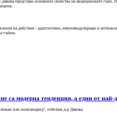
р Дякова представи основните свойства на медицинските гъби, т
дицина.
ления на действие - адаптогенно, имуномодулиращо и антиоксид
а гъбата.
не са модерна тенденция, а едни от най-
люкан или полизахарид“, отбеляза д-р Дякова.