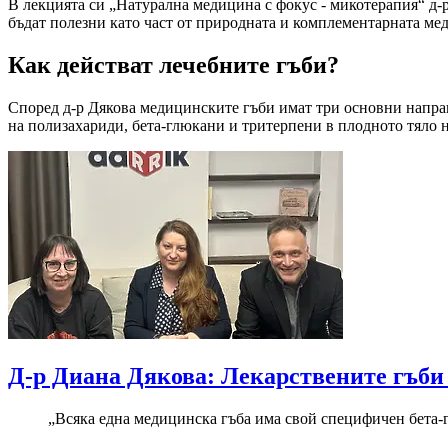
В лекцията си „Натурална медицина с фокус - микотерапия“ д-
бъдат полезни като част от природната и комплементарната ме
Как действат лечебните гъби?
Според д-р Дякова медицинските гъби имат три основни направ
на полизахариди, бета-глюкани и тритерпени в плодното тяло н
Д-р Диана Дякова: Лекарствените гъби 
„Всяка една медицинска гъба има свой специфичен бета-г