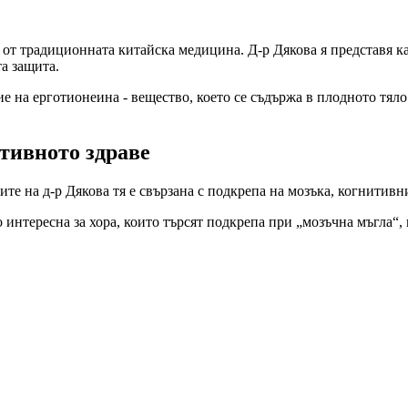
от традиционната китайска медицина. Д-р Дякова я представя кат
а защита.
 на ерготионеина - вещество, което се съдържа в плодното тяло
тивното здраве
те на д-р Дякова тя е свързана с подкрепа на мозъка, когнитивн
интересна за хора, които търсят подкрепа при „мозъчна мъгла“,