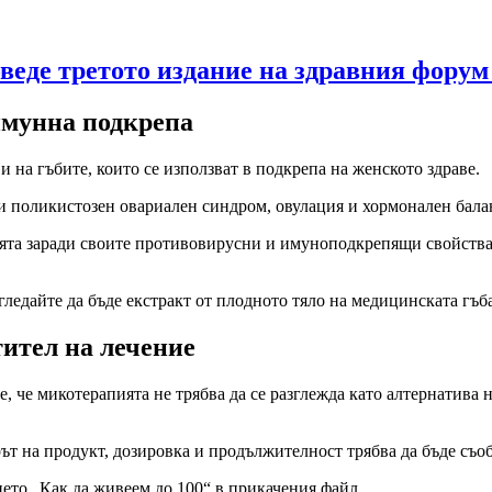
оведе третото издание на здравния фору
имунна подкрепа
 на гъбите, които се използват в подкрепа на женското здраве.
ри поликистозен овариален синдром, овулация и хормонален бала
цията заради своите противовирусни и имуноподкрепящи свойств
ледайте да бъде екстракт от плодното тяло на медицинската гъба
ител на лечение
е, че микотерапията не трябва да се разглежда като алтернатив
ът на продукт, дозировка и продължителност трябва да бъде съоб
ието „Как да живеем до 100“ в прикачения файл.