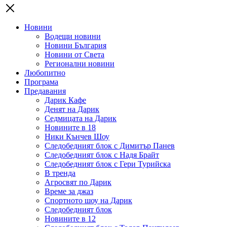
Новини
Водещи новини
Новини България
Новини от Света
Регионални новини
Любопитно
Програма
Предавания
Дарик Кафе
Денят на Дарик
Седмицата на Дарик
Новините в 18
Ники Кънчев Шоу
Следобедният блок с Димитър Панев
Следобедният блок с Надя Брайт
Следобедният блок с Гери Турийска
В тренда
Агросвят по Дарик
Време за джаз
Спортното шоу на Дарик
Следобедният блок
Новините в 12