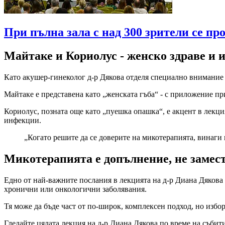
При пълна зала с над 300 зрители се пр
Майтаке и Кориолус - женско здраве и 
Като акушер-гинеколог д-р Дякова отделя специално внимание и
Майтаке е представена като „женската гъба“ - с приложение п
Кориолус, позната още като „пуешка опашка“, е акцент в лек
инфекции.
„Когато решите да се доверите на микотерапията, винаги г
Микотерапията е допълнение, не замест
Едно от най-важните послания в лекцията на д-р Диана Дякова 
хронични или онкологични заболявания.
Тя може да бъде част от по-широк, комплексен подход, но избор
Гледайте цялата лекция на д-р Диана Дякова по време на събит