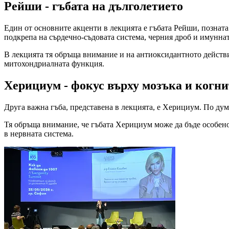
Рейши - гъбата на дълголетието
Един от основните акценти в лекцията е гъбата Рейши, позната 
подкрепа на сърдечно-съдовата система, черния дроб и имуннат
В лекцията тя обръща внимание и на антиоксидантното действие
митохондриалната функция.
Херициум - фокус върху мозъка и когни
Друга важна гъба, представена в лекцията, е Херициум. По думи
Тя обръща внимание, че гъбата Херициум може да бъде особено 
в нервната система.