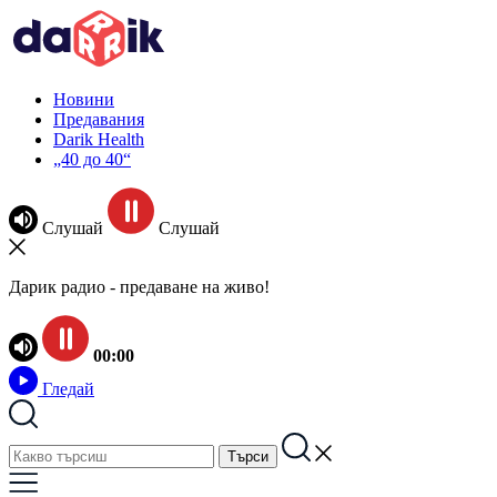
Новини
Предавания
Darik Health
„40 до 40“
Слушай
Слушай
Дарик радио - предаване на живо!
00:00
Гледай