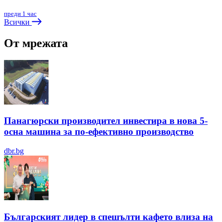
преди 1 час
Всички
От мрежата
Панагюрски производител инвестира в нова 5-
осна машина за по-ефективно производство
dbr.bg
Българският лидер в спешълти кафето влиза на