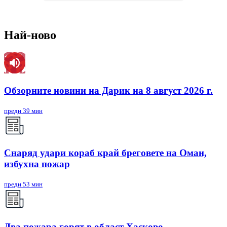
Най-ново
Обзорните новини на Дарик на 8 август 2026 г.
преди 39 мин
Снаряд удари кораб край бреговете на Оман,
избухна пожар
преди 53 мин
Два пожара горят в област Хасково