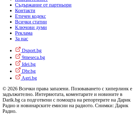
Съдържание от партньори
Контакти
Етичен кодекс
Всички статии
Ключови думи
Реклама
За нас
Dsport.bg
9meseca.bg
Idei.bg
Dbr.bg
Agri.bg
© 2026 Всички права запазени. Позоваването с хиперлинк е
задължително. Интервютата, коментарите и новините в
Darik.bg са подготвени с помощта на репортерите на Дарик
Радио и новинарските емисии на радиото. Снимки: Дарик
Радио.