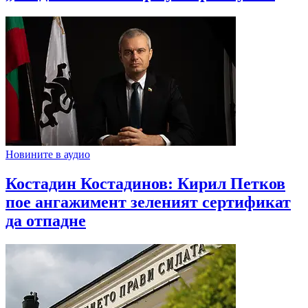
Новините в аудио
Костадин Костадинов: Кирил Петков
пое ангажимент зеленият сертификат
да отпадне