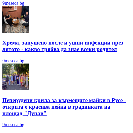
9meseca.bg
Хрема, запушено носле и ушни инфекции през
лятотo - какво трябва да знае всеки родител
9meseca.bg
Пеперудени крила за кърмещите майки в Русе -
открита е красива пейка в градинката на
площад "Дунав"
9meseca.bg