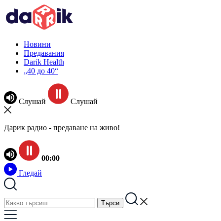
Новини
Предавания
Darik Health
„40 до 40“
Слушай
Слушай
Дарик радио - предаване на живо!
00:00
Гледай