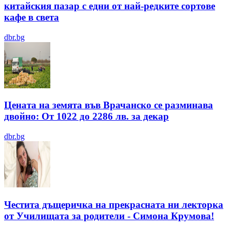
китайския пазар с едни от най-редките сортове
кафе в света
dbr.bg
Цената на земята във Врачанско се разминава
двойно: От 1022 до 2286 лв. за декар
dbr.bg
Честита дъщеричка на прекрасната ни лекторка
от Училищата за родители - Симона Крумова!