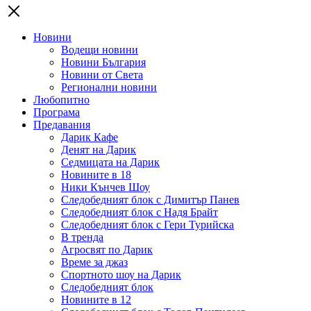
Новини
Водещи новини
Новини България
Новини от Света
Регионални новини
Любопитно
Програма
Предавания
Дарик Кафе
Денят на Дарик
Седмицата на Дарик
Новините в 18
Ники Кънчев Шоу
Следобедният блок с Димитър Панев
Следобедният блок с Надя Брайт
Следобедният блок с Гери Турийска
В тренда
Агросвят по Дарик
Време за джаз
Спортното шоу на Дарик
Следобедният блок
Новините в 12