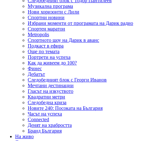
Следобедният блок с Тодор Пантилеев
Музикална програма
Нови хоризонти с Лили
Спортни новини
Избрани моменти от програмата на Дарик радио
Спортен маратон
Metropolis
Спортното шоу на Дарик в аванс
Подкаст в ефира
Още по темата
Портрети на успеха
Как да живеем до 100?
Финес
Дебатът
Следобедният блок с Георги Иванов
Мечтани дестинации
Гласът на изкуството
Квадратни метри
Следобедна криза
Новите 240: Посоката на България
Часът на успеха
Connected
Денят на храбростта
Бранд България
На живо