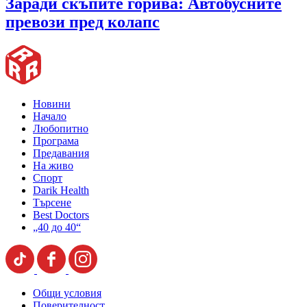
Заради скъпите горива: Автобусните
превози пред колапс
Новини
Начало
Любопитно
Програма
Предавания
На живо
Спорт
Darik Health
Търсене
Best Doctors
„40 до 40“
Общи условия
Поверителност